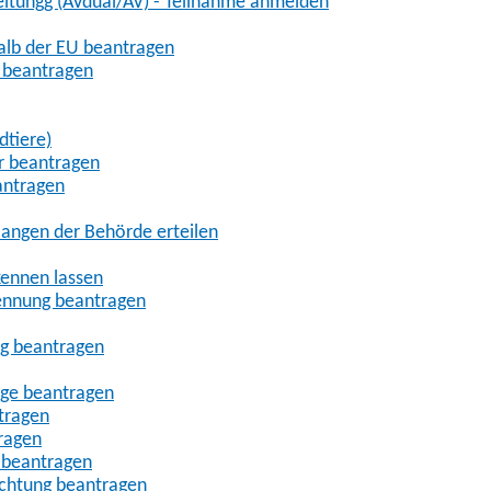
eitungg (AVdual/AV) - Teilnahme anmelden
halb der EU beantragen
g beantragen
dtiere)
r beantragen
antragen
angen der Behörde erteilen
kennen lassen
ennung beantragen
ng beantragen
age beantragen
tragen
ragen
 beantragen
uchtung beantragen