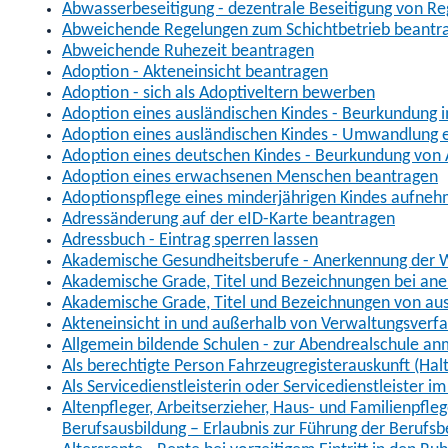
Abwasserbeseitigung - dezentrale Beseitigung von R
Abweichende Regelungen zum Schichtbetrieb beantr
Abweichende Ruhezeit beantragen
Adoption - Akteneinsicht beantragen
Adoption - sich als Adoptiveltern bewerben
Adoption eines ausländischen Kindes - Beurkundung 
Adoption eines ausländischen Kindes - Umwandlung e
Adoption eines deutschen Kindes - Beurkundung von
Adoption eines erwachsenen Menschen beantragen
Adoptionspflege eines minderjährigen Kindes aufne
Adressänderung auf der eID-Karte beantragen
Adressbuch - Eintrag sperren lassen
Akademische Gesundheitsberufe - Anerkennung der W
Akademische Grade, Titel und Bezeichnungen bei an
Akademische Grade, Titel und Bezeichnungen von au
Akteneinsicht in und außerhalb von Verwaltungsverf
Allgemein bildende Schulen - zur Abendrealschule a
Als berechtigte Person Fahrzeugregisterauskunft (Hal
Als Servicedienstleisterin oder Servicedienstleister 
Altenpfleger, Arbeitserzieher, Haus- und Familienpfle
Berufsausbildung – Erlaubnis zur Führung der Berufs