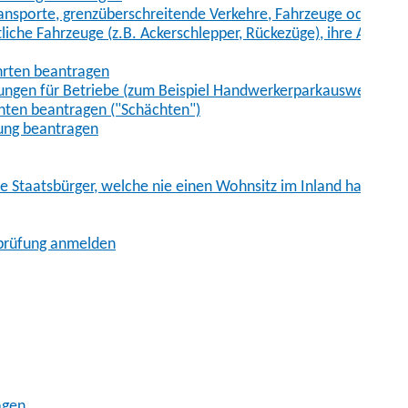
sporte, grenzüberschreitende Verkehre, Fahrzeuge oder Fah
iche Fahrzeuge (z.B. Ackerschlepper, Rückezüge), ihre Anhänge
hrten beantragen
ungen für Betriebe (zum Beispiel Handwerkerparkausweis)
ten beantragen ("Schächten")
ung beantragen
he Staatsbürger, welche nie einen Wohnsitz im Inland hatten
sprüfung anmelden
agen