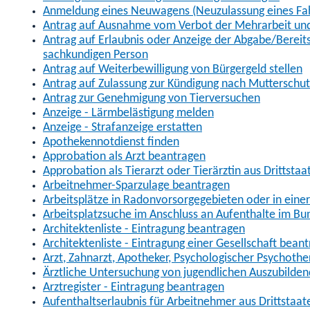
Anmeldung eines Neuwagens (Neuzulassung eines Fa
Antrag auf Ausnahme vom Verbot der Mehrarbeit und 
Antrag auf Erlaubnis oder Anzeige der Abgabe/Berei
sachkundigen Person
Antrag auf Weiterbewilligung von Bürgergeld stellen
Antrag auf Zulassung zur Kündigung nach Mutterschu
Antrag zur Genehmigung von Tierversuchen
Anzeige - Lärmbelästigung melden
Anzeige - Strafanzeige erstatten
Apothekennotdienst finden
Approbation als Arzt beantragen
Approbation als Tierarzt oder Tierärztin aus Drittsta
Arbeitnehmer-Sparzulage beantragen
Arbeitsplätze in Radonvorsorgegebieten oder in ein
Arbeitsplatzsuche im Anschluss an Aufenthalte im Bu
Architektenliste - Eintragung beantragen
Architektenliste - Eintragung einer Gesellschaft bean
Arzt, Zahnarzt, Apotheker, Psychologischer Psychoth
Ärztliche Untersuchung von jugendlichen Auszubilden
Arztregister - Eintragung beantragen
Aufenthaltserlaubnis für Arbeitnehmer aus Drittstaat