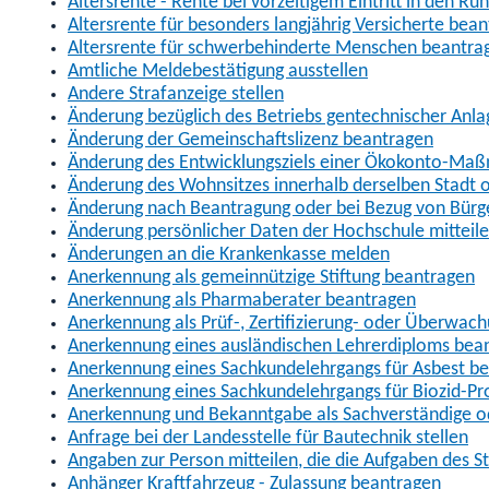
Altersrente - Rente bei vorzeitigem Eintritt in den R
Altersrente für besonders langjährig Versicherte bea
Altersrente für schwerbehinderte Menschen beantra
Amtliche Meldebestätigung ausstellen
Andere Strafanzeige stellen
Änderung bezüglich des Betriebs gentechnischer Anla
Änderung der Gemeinschaftslizenz beantragen
Änderung des Entwicklungsziels einer Ökokonto-Ma
Änderung des Wohnsitzes innerhalb derselben Stadt
Änderung nach Beantragung oder bei Bezug von Bürge
Änderung persönlicher Daten der Hochschule mitteil
Änderungen an die Krankenkasse melden
Anerkennung als gemeinnützige Stiftung beantragen
Anerkennung als Pharmaberater beantragen
Anerkennung als Prüf-, Zertifizierung- oder Überwac
Anerkennung eines ausländischen Lehrerdiploms bea
Anerkennung eines Sachkundelehrgangs für Asbest b
Anerkennung eines Sachkundelehrgangs für Biozid-P
Anerkennung und Bekanntgabe als Sachverständige o
Anfrage bei der Landesstelle für Bautechnik stellen
Angaben zur Person mitteilen, die die Aufgaben des
Anhänger Kraftfahrzeug - Zulassung beantragen