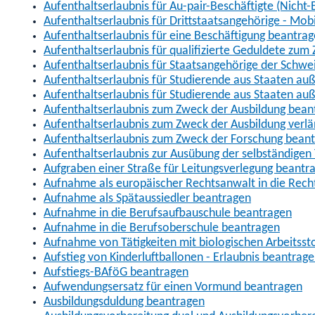
Aufenthaltserlaubnis für Au-pair-Beschäftigte (Nich
Aufenthaltserlaubnis für Drittstaatsangehörige - Mob
Aufenthaltserlaubnis für eine Beschäftigung beantra
Aufenthaltserlaubnis für qualifizierte Geduldete zu
Aufenthaltserlaubnis für Staatsangehörige der Schwe
Aufenthaltserlaubnis für Studierende aus Staaten 
Aufenthaltserlaubnis für Studierende aus Staaten a
Aufenthaltserlaubnis zum Zweck der Ausbildung bean
Aufenthaltserlaubnis zum Zweck der Ausbildung verl
Aufenthaltserlaubnis zum Zweck der Forschung bean
Aufenthaltserlaubnis zur Ausübung der selbständigen 
Aufgraben einer Straße für Leitungsverlegung beantr
Aufnahme als europäischer Rechtsanwalt in die Re
Aufnahme als Spätaussiedler beantragen
Aufnahme in die Berufsaufbauschule beantragen
Aufnahme in die Berufsoberschule beantragen
Aufnahme von Tätigkeiten mit biologischen Arbeitsst
Aufstieg von Kinderluftballonen - Erlaubnis beantrag
Aufstiegs-BAföG beantragen
Aufwendungsersatz für einen Vormund beantragen
Ausbildungsduldung beantragen