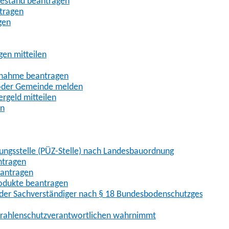
uhestand beantragen
ntragen
gen
gen mitteilen
ßnahme beantragen
 oder Gemeinde melden
rgeld mitteilen
en
hungsstelle (PÜZ-Stelle) nach Landesbauordnung
ntragen
eantragen
rodukte beantragen
der Sachverständiger nach § 18 Bundesbodenschutzgesetz
 Strahlenschutzverantwortlichen wahrnimmt