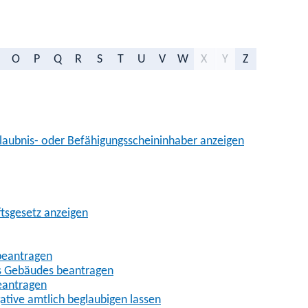
O
P
Q
R
S
T
U
V
W
X
Y
Z
aubnis- oder Befähigungsscheininhaber anzeigen
ftsgesetz anzeigen
beantragen
es Gebäudes beantragen
eantragen
gative amtlich beglaubigen lassen