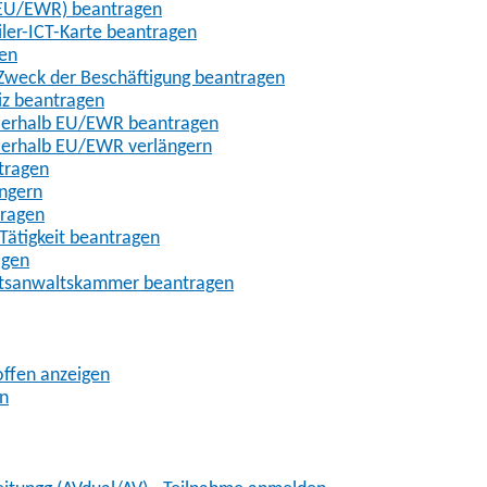
t-EU/EWR) beantragen
iler-ICT-Karte beantragen
gen
m Zweck der Beschäftigung beantragen
iz beantragen
außerhalb EU/EWR beantragen
ußerhalb EU/EWR verlängern
tragen
ängern
tragen
Tätigkeit beantragen
agen
chtsanwaltskammer beantragen
offen anzeigen
en