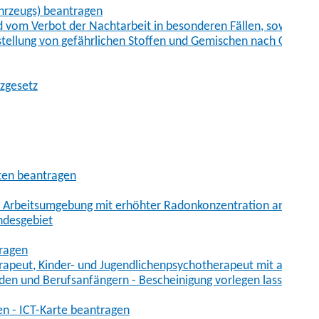
hrzeugs) beantragen
vom Verbot der Nachtarbeit in besonderen Fällen, sowie der
tstellung von gefährlichen Stoffen und Gemischen nach Chem
tzgesetz
aten beantragen
er Arbeitsumgebung mit erhöhter Radonkonzentration anmelde
ndesgebiet
tragen
erapeut, Kinder- und Jugendlichenpsychotherapeut mit auslän
den und Berufsanfängern - Bescheinigung vorlegen lassen
en - ICT-Karte beantragen