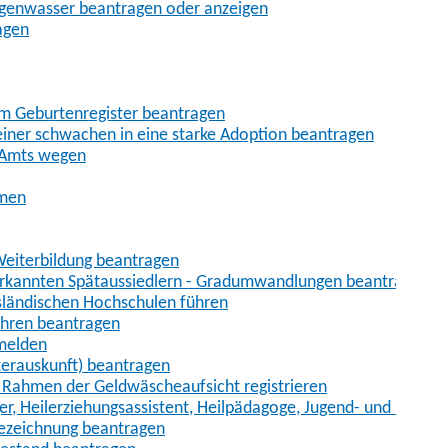
egenwasser beantragen oder anzeigen
agen
im Geburtenregister beantragen
iner schwachen in eine starke Adoption beantragen
 Amts wegen
hmen
eiterbildung beantragen
erkannten Spätaussiedlern - Gradumwandlungen beantragen
sländischen Hochschulen führen
ahren beantragen
nmelden
terauskunft) beantragen
im Rahmen der Geldwäscheaufsicht registrieren
ger, Heilerziehungsassistent, Heilpädagoge, Jugend- und Heimer
bezeichnung beantragen