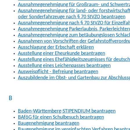
Ausnahmegenehmigung für Großraum- und Schwertran
Ausnahmegenehmigung für land- oder forstwirtschaftl
oder Sonderfahrzeuge nach § 70 StVZO beantragen
Ausnahmegenehmigung nach § 70 StVZO für Einzelfa
Ausnahmegenehmigung Parkerlaubnis, Parkerleichter
Ausnahmegenehmigung zum betäubungslosen Schlach
Ausnahmen von Vorschriften der Gefahrstoffverordn
Ausschlagung der Erbschaft erklären
Ausstellung einer Eheurkunde beantragen
Ausstellung eines Ehefähigkeitszeugnisses für deutsc
Ausstellung eines Leichenpasses beantragen
Ausweispflicht - Befreiung beantragen
Auszubildende im Obst- und Gartenbau zur Abschlus
B
Baden-Württemberg-STIPENDIUM beantragen
BAföG für einen Schulbesuch beantragen
Baugenehmigung beantragen
Baugenehmigung im vereinfachten Verfahren beantr