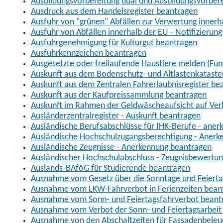
Ausbildungsvorbereitung dual und Ausbildungsvorber
Ausdruck aus dem Handelsregister beantragen
Ausfuhr von "grünen" Abfällen zur Verwertung inner
Ausfuhr von Abfällen innerhalb der EU - Notifizierun
Ausfuhrgenehmigung für Kulturgut beantragen
Ausfuhrkennzeichen beantragen
Ausgesetzte oder freilaufende Haustiere melden (Fun
Auskunft aus dem Bodenschutz- und Altlastenkataste
Auskunft aus dem Zentralen Fahrerlaubnisregister be
Auskunft aus der Kaufpreissammlung beantragen
Auskunft im Rahmen der Geldwäscheaufsicht auf Verl
Ausländerzentralregister - Auskunft beantragen
Ausländische Berufsabschlüsse für IHK-Berufe - aner
Ausländische Hochschulzugangsberechtigung - Anerk
Ausländische Zeugnisse - Anerkennung beantragen
Ausländischer Hochschulabschluss - Zeugnisbewertu
Auslands-BAföG für Studierende beantragen
Ausnahme vom Gesetz über die Sonntage und Feiert
Ausnahme vom LKW-Fahrverbot in Ferienzeiten bean
Ausnahme vom Sonn- und Feiertagsfahrverbot beant
Ausnahme vom Verbot der Sonn- und Feiertagsarbeit
Ausnahme von den Abschaltzeiten für Fassadenbele