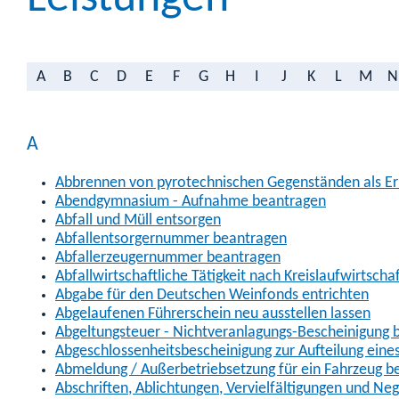
A
B
C
D
E
F
G
H
I
J
K
L
M
N
A
Abbrennen von pyrotechnischen Gegenständen als Erl
Abendgymnasium - Aufnahme beantragen
Abfall und Müll entsorgen
Abfallentsorgernummer beantragen
Abfallerzeugernummer beantragen
Abfallwirtschaftliche Tätigkeit nach Kreislaufwirtscha
Abgabe für den Deutschen Weinfonds entrichten
Abgelaufenen Führerschein neu ausstellen lassen
Abgeltungsteuer - Nichtveranlagungs-Bescheinigung 
Abgeschlossenheitsbescheinigung zur Aufteilung ein
Abmeldung / Außerbetriebsetzung für ein Fahrzeug b
Abschriften, Ablichtungen, Vervielfältigungen und Ne