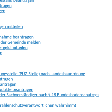
uhestand beantragen
ntragen
gen
gen mitteilen
ßnahme beantragen
 oder Gemeinde melden
rgeld mitteilen
en
hungsstelle (PÜZ-Stelle) nach Landesbauordnung
ntragen
eantragen
rodukte beantragen
der Sachverständiger nach § 18 Bundesbodenschutzgesetz
 Strahlenschutzverantwortlichen wahrnimmt