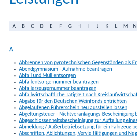
A
B
C
D
E
F
G
H
I
J
K
L
M
N
A
Abbrennen von pyrotechnischen Gegenständen als Erl
Abendgymnasium - Aufnahme beantragen
Abfall und Müll entsorgen
Abfallentsorgernummer beantragen
Abfallerzeugernummer beantragen
Abfallwirtschaftliche Tätigkeit nach Kreislaufwirtscha
Abgabe für den Deutschen Weinfonds entrichten
Abgelaufenen Führerschein neu ausstellen lassen
Abgeltungsteuer - Nichtveranlagungs-Bescheinigung 
Abgeschlossenheitsbescheinigung zur Aufteilung ein
Abmeldung / Außerbetriebsetzung für ein Fahrzeug b
Abschriften, Ablichtungen, Vervielfältigungen und Ne