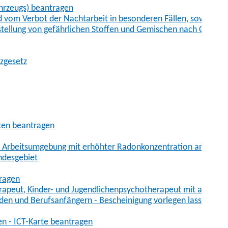
hrzeugs) beantragen
vom Verbot der Nachtarbeit in besonderen Fällen, sowie der
tstellung von gefährlichen Stoffen und Gemischen nach Chem
tzgesetz
aten beantragen
er Arbeitsumgebung mit erhöhter Radonkonzentration anmelde
ndesgebiet
tragen
erapeut, Kinder- und Jugendlichenpsychotherapeut mit auslän
den und Berufsanfängern - Bescheinigung vorlegen lassen
en - ICT-Karte beantragen