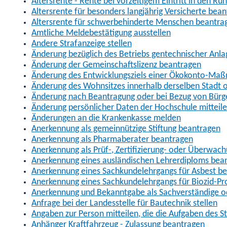
Altersrente - Rente bei vorzeitigem Eintritt in den R
Altersrente für besonders langjährig Versicherte bea
Altersrente für schwerbehinderte Menschen beantra
Amtliche Meldebestätigung ausstellen
Andere Strafanzeige stellen
Änderung bezüglich des Betriebs gentechnischer Anla
Änderung der Gemeinschaftslizenz beantragen
Änderung des Entwicklungsziels einer Ökokonto-Ma
Änderung des Wohnsitzes innerhalb derselben Stadt
Änderung nach Beantragung oder bei Bezug von Bürge
Änderung persönlicher Daten der Hochschule mitteil
Änderungen an die Krankenkasse melden
Anerkennung als gemeinnützige Stiftung beantragen
Anerkennung als Pharmaberater beantragen
Anerkennung als Prüf-, Zertifizierung- oder Überwac
Anerkennung eines ausländischen Lehrerdiploms bea
Anerkennung eines Sachkundelehrgangs für Asbest b
Anerkennung eines Sachkundelehrgangs für Biozid-P
Anerkennung und Bekanntgabe als Sachverständige o
Anfrage bei der Landesstelle für Bautechnik stellen
Angaben zur Person mitteilen, die die Aufgaben des
Anhänger Kraftfahrzeug - Zulassung beantragen