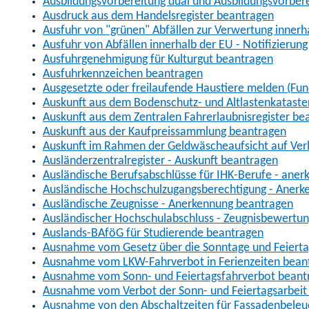
Ausbildungsvorbereitung dual und Ausbildungsvorber
Ausdruck aus dem Handelsregister beantragen
Ausfuhr von "grünen" Abfällen zur Verwertung inner
Ausfuhr von Abfällen innerhalb der EU - Notifizierun
Ausfuhrgenehmigung für Kulturgut beantragen
Ausfuhrkennzeichen beantragen
Ausgesetzte oder freilaufende Haustiere melden (Fun
Auskunft aus dem Bodenschutz- und Altlastenkataste
Auskunft aus dem Zentralen Fahrerlaubnisregister be
Auskunft aus der Kaufpreissammlung beantragen
Auskunft im Rahmen der Geldwäscheaufsicht auf Verl
Ausländerzentralregister - Auskunft beantragen
Ausländische Berufsabschlüsse für IHK-Berufe - aner
Ausländische Hochschulzugangsberechtigung - Anerk
Ausländische Zeugnisse - Anerkennung beantragen
Ausländischer Hochschulabschluss - Zeugnisbewertu
Auslands-BAföG für Studierende beantragen
Ausnahme vom Gesetz über die Sonntage und Feiert
Ausnahme vom LKW-Fahrverbot in Ferienzeiten bean
Ausnahme vom Sonn- und Feiertagsfahrverbot beant
Ausnahme vom Verbot der Sonn- und Feiertagsarbeit
Ausnahme von den Abschaltzeiten für Fassadenbele