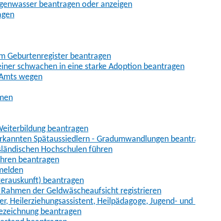
egenwasser beantragen oder anzeigen
agen
im Geburtenregister beantragen
iner schwachen in eine starke Adoption beantragen
 Amts wegen
hmen
eiterbildung beantragen
erkannten Spätaussiedlern - Gradumwandlungen beantragen
sländischen Hochschulen führen
ahren beantragen
nmelden
terauskunft) beantragen
im Rahmen der Geldwäscheaufsicht registrieren
ger, Heilerziehungsassistent, Heilpädagoge, Jugend- und Heimer
bezeichnung beantragen