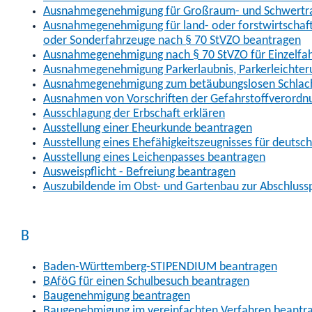
Ausnahmegenehmigung für Großraum- und Schwertran
Ausnahmegenehmigung für land- oder forstwirtschaftl
oder Sonderfahrzeuge nach § 70 StVZO beantragen
Ausnahmegenehmigung nach § 70 StVZO für Einzelfa
Ausnahmegenehmigung Parkerlaubnis, Parkerleichter
Ausnahmegenehmigung zum betäubungslosen Schlach
Ausnahmen von Vorschriften der Gefahrstoffverordn
Ausschlagung der Erbschaft erklären
Ausstellung einer Eheurkunde beantragen
Ausstellung eines Ehefähigkeitszeugnisses für deutsc
Ausstellung eines Leichenpasses beantragen
Ausweispflicht - Befreiung beantragen
Auszubildende im Obst- und Gartenbau zur Abschlus
B
Baden-Württemberg-STIPENDIUM beantragen
BAföG für einen Schulbesuch beantragen
Baugenehmigung beantragen
Baugenehmigung im vereinfachten Verfahren beantr