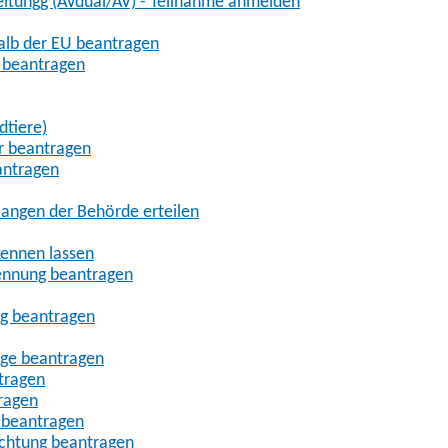
eitungg (AVdual/AV) - Teilnahme anmelden
halb der EU beantragen
g beantragen
dtiere)
r beantragen
antragen
angen der Behörde erteilen
kennen lassen
ennung beantragen
ng beantragen
age beantragen
tragen
ragen
 beantragen
uchtung beantragen