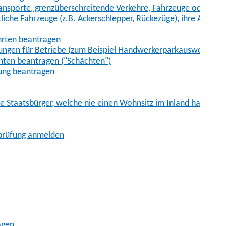
sporte, grenzüberschreitende Verkehre, Fahrzeuge oder Fah
iche Fahrzeuge (z.B. Ackerschlepper, Rückezüge), ihre Anhänge
hrten beantragen
ungen für Betriebe (zum Beispiel Handwerkerparkausweis)
ten beantragen ("Schächten")
ung beantragen
he Staatsbürger, welche nie einen Wohnsitz im Inland hatten
sprüfung anmelden
agen