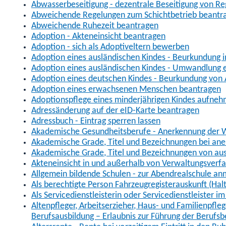
Abwasserbeseitigung - dezentrale Beseitigung von R
Abweichende Regelungen zum Schichtbetrieb beantr
Abweichende Ruhezeit beantragen
Adoption - Akteneinsicht beantragen
Adoption - sich als Adoptiveltern bewerben
Adoption eines ausländischen Kindes - Beurkundung 
Adoption eines ausländischen Kindes - Umwandlung e
Adoption eines deutschen Kindes - Beurkundung von
Adoption eines erwachsenen Menschen beantragen
Adoptionspflege eines minderjährigen Kindes aufne
Adressänderung auf der eID-Karte beantragen
Adressbuch - Eintrag sperren lassen
Akademische Gesundheitsberufe - Anerkennung der W
Akademische Grade, Titel und Bezeichnungen bei an
Akademische Grade, Titel und Bezeichnungen von au
Akteneinsicht in und außerhalb von Verwaltungsverf
Allgemein bildende Schulen - zur Abendrealschule a
Als berechtigte Person Fahrzeugregisterauskunft (Hal
Als Servicedienstleisterin oder Servicedienstleister 
Altenpfleger, Arbeitserzieher, Haus- und Familienpfle
Berufsausbildung – Erlaubnis zur Führung der Berufs