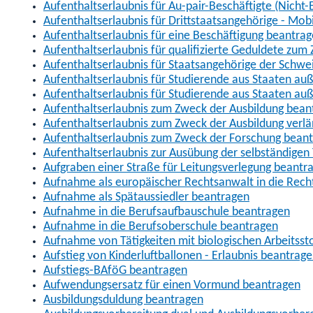
Aufenthaltserlaubnis für Au-pair-Beschäftigte (Nich
Aufenthaltserlaubnis für Drittstaatsangehörige - Mob
Aufenthaltserlaubnis für eine Beschäftigung beantra
Aufenthaltserlaubnis für qualifizierte Geduldete zu
Aufenthaltserlaubnis für Staatsangehörige der Schwe
Aufenthaltserlaubnis für Studierende aus Staaten 
Aufenthaltserlaubnis für Studierende aus Staaten a
Aufenthaltserlaubnis zum Zweck der Ausbildung bean
Aufenthaltserlaubnis zum Zweck der Ausbildung verl
Aufenthaltserlaubnis zum Zweck der Forschung bean
Aufenthaltserlaubnis zur Ausübung der selbständigen 
Aufgraben einer Straße für Leitungsverlegung beantr
Aufnahme als europäischer Rechtsanwalt in die Re
Aufnahme als Spätaussiedler beantragen
Aufnahme in die Berufsaufbauschule beantragen
Aufnahme in die Berufsoberschule beantragen
Aufnahme von Tätigkeiten mit biologischen Arbeitsst
Aufstieg von Kinderluftballonen - Erlaubnis beantrag
Aufstiegs-BAföG beantragen
Aufwendungsersatz für einen Vormund beantragen
Ausbildungsduldung beantragen