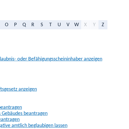
O
P
Q
R
S
T
U
V
W
X
Y
Z
aubnis- oder Befähigungsscheininhaber anzeigen
ftsgesetz anzeigen
beantragen
es Gebäudes beantragen
eantragen
gative amtlich beglaubigen lassen