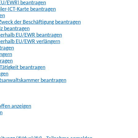
t-EU/EWR) beantragen
iler-ICT-Karte beantragen
gen
m Zweck der Beschäftigung beantragen
iz beantragen
außerhalb EU/EWR beantragen
ußerhalb EU/EWR verlängern
tragen
ängern
tragen
Tätigkeit beantragen
agen
chtsanwaltskammer beantragen
offen anzeigen
en