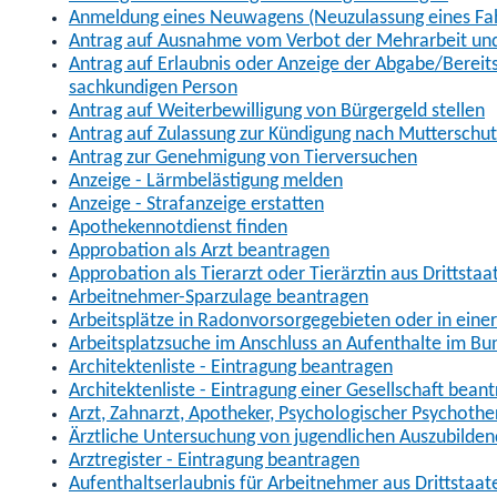
Anmeldung eines Neuwagens (Neuzulassung eines Fa
Antrag auf Ausnahme vom Verbot der Mehrarbeit und 
Antrag auf Erlaubnis oder Anzeige der Abgabe/Berei
sachkundigen Person
Antrag auf Weiterbewilligung von Bürgergeld stellen
Antrag auf Zulassung zur Kündigung nach Mutterschu
Antrag zur Genehmigung von Tierversuchen
Anzeige - Lärmbelästigung melden
Anzeige - Strafanzeige erstatten
Apothekennotdienst finden
Approbation als Arzt beantragen
Approbation als Tierarzt oder Tierärztin aus Drittsta
Arbeitnehmer-Sparzulage beantragen
Arbeitsplätze in Radonvorsorgegebieten oder in ein
Arbeitsplatzsuche im Anschluss an Aufenthalte im Bu
Architektenliste - Eintragung beantragen
Architektenliste - Eintragung einer Gesellschaft bean
Arzt, Zahnarzt, Apotheker, Psychologischer Psychoth
Ärztliche Untersuchung von jugendlichen Auszubilden
Arztregister - Eintragung beantragen
Aufenthaltserlaubnis für Arbeitnehmer aus Drittstaat