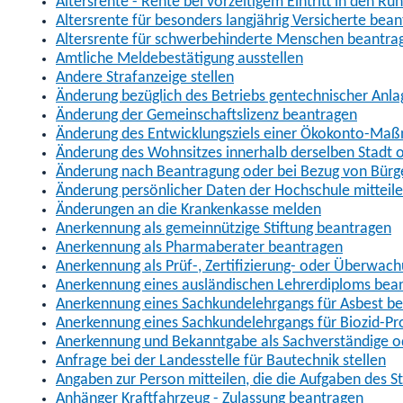
Altersrente - Rente bei vorzeitigem Eintritt in den R
Altersrente für besonders langjährig Versicherte bea
Altersrente für schwerbehinderte Menschen beantra
Amtliche Meldebestätigung ausstellen
Andere Strafanzeige stellen
Änderung bezüglich des Betriebs gentechnischer Anla
Änderung der Gemeinschaftslizenz beantragen
Änderung des Entwicklungsziels einer Ökokonto-Ma
Änderung des Wohnsitzes innerhalb derselben Stadt
Änderung nach Beantragung oder bei Bezug von Bürge
Änderung persönlicher Daten der Hochschule mitteil
Änderungen an die Krankenkasse melden
Anerkennung als gemeinnützige Stiftung beantragen
Anerkennung als Pharmaberater beantragen
Anerkennung als Prüf-, Zertifizierung- oder Überwac
Anerkennung eines ausländischen Lehrerdiploms bea
Anerkennung eines Sachkundelehrgangs für Asbest b
Anerkennung eines Sachkundelehrgangs für Biozid-P
Anerkennung und Bekanntgabe als Sachverständige o
Anfrage bei der Landesstelle für Bautechnik stellen
Angaben zur Person mitteilen, die die Aufgaben des
Anhänger Kraftfahrzeug - Zulassung beantragen