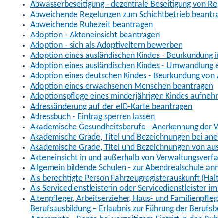
Abwasserbeseitigung - dezentrale Beseitigung von R
Abweichende Regelungen zum Schichtbetrieb beantr
Abweichende Ruhezeit beantragen
Adoption - Akteneinsicht beantragen
Adoption - sich als Adoptiveltern bewerben
Adoption eines ausländischen Kindes - Beurkundung 
Adoption eines ausländischen Kindes - Umwandlung e
Adoption eines deutschen Kindes - Beurkundung von
Adoption eines erwachsenen Menschen beantragen
Adoptionspflege eines minderjährigen Kindes aufne
Adressänderung auf der eID-Karte beantragen
Adressbuch - Eintrag sperren lassen
Akademische Gesundheitsberufe - Anerkennung der W
Akademische Grade, Titel und Bezeichnungen bei an
Akademische Grade, Titel und Bezeichnungen von au
Akteneinsicht in und außerhalb von Verwaltungsverf
Allgemein bildende Schulen - zur Abendrealschule a
Als berechtigte Person Fahrzeugregisterauskunft (Hal
Als Servicedienstleisterin oder Servicedienstleister 
Altenpfleger, Arbeitserzieher, Haus- und Familienpfle
Berufsausbildung – Erlaubnis zur Führung der Berufs