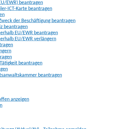
t-EU/EWR) beantragen
iler-ICT-Karte beantragen
gen
m Zweck der Beschäftigung beantragen
iz beantragen
außerhalb EU/EWR beantragen
ußerhalb EU/EWR verlängern
tragen
ängern
tragen
Tätigkeit beantragen
agen
chtsanwaltskammer beantragen
offen anzeigen
en