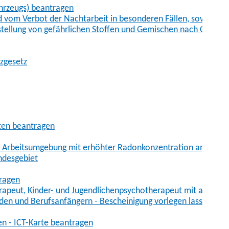
hrzeugs) beantragen
vom Verbot der Nachtarbeit in besonderen Fällen, sowie der
tstellung von gefährlichen Stoffen und Gemischen nach Chem
tzgesetz
aten beantragen
er Arbeitsumgebung mit erhöhter Radonkonzentration anmelde
ndesgebiet
tragen
erapeut, Kinder- und Jugendlichenpsychotherapeut mit auslän
den und Berufsanfängern - Bescheinigung vorlegen lassen
en - ICT-Karte beantragen