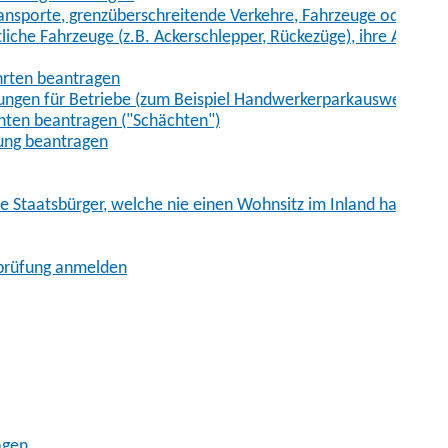
sporte, grenzüberschreitende Verkehre, Fahrzeuge oder Fah
iche Fahrzeuge (z.B. Ackerschlepper, Rückezüge), ihre Anhänge
hrten beantragen
ungen für Betriebe (zum Beispiel Handwerkerparkausweis)
ten beantragen ("Schächten")
ung beantragen
he Staatsbürger, welche nie einen Wohnsitz im Inland hatten
sprüfung anmelden
agen