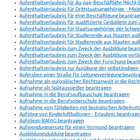
Aufenthaltserlaubnis für Au-pair-Beschäftigte (Nich
Aufenthaltserlaubnis für Drittstaatsangehörige - Mob
Aufenthaltserlaubnis für eine Beschäftigung beantra
Aufenthaltserlaubnis für qualifizierte Geduldete zu
Aufenthaltserlaubnis für Staatsangehörige der Schwe
Aufenthaltserlaubnis für Studierende aus Staaten 
Aufenthaltserlaubnis für Studierende aus Staaten a
Aufenthaltserlaubnis zum Zweck der Ausbildung bean
Aufenthaltserlaubnis zum Zweck der Ausbildung verl
Aufenthaltserlaubnis zum Zweck der Forschung bean
Aufenthaltserlaubnis zur Ausübung der selbständigen 
Aufgraben einer Straße für Leitungsverlegung beantr
Aufnahme als europäischer Rechtsanwalt in die Re
Aufnahme als Spätaussiedler beantragen
Aufnahme in die Berufsaufbauschule beantragen
Aufnahme in die Berufsoberschule beantragen
Aufnahme von Tätigkeiten mit biologischen Arbeitsst
Aufstieg von Kinderluftballonen - Erlaubnis beantrag
Aufstiegs-BAföG beantragen
Aufwendungsersatz für einen Vormund beantragen
Ausbildungsduldung beantragen