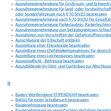
Ausnahmegenehmigung für Großraum- und Schwertran
Ausnahmegenehmigung für land- oder forstwirtschaftl
oder Sonderfahrzeuge nach § 70 StVZO beantragen
Ausnahmegenehmigung nach § 70 StVZO für Einzelfa
Ausnahmegenehmigung Parkerlaubnis, Parkerleichter
Ausnahmegenehmigung zum betäubungslosen Schlach
Ausnahmen von Vorschriften der Gefahrstoffverordn
Ausschlagung der Erbschaft erklären
Ausstellung einer Eheurkunde beantragen
Ausstellung eines Ehefähigkeitszeugnisses für deutsc
Ausstellung eines Leichenpasses beantragen
Ausweispflicht - Befreiung beantragen
Auszubildende im Obst- und Gartenbau zur Abschlus
B
Baden-Württemberg-STIPENDIUM beantragen
BAföG für einen Schulbesuch beantragen
Baugenehmigung beantragen
Baugenehmigung im vereinfachten Verfahren beantr