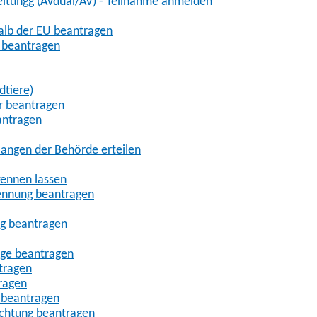
eitungg (AVdual/AV) - Teilnahme anmelden
halb der EU beantragen
g beantragen
dtiere)
r beantragen
antragen
angen der Behörde erteilen
kennen lassen
ennung beantragen
ng beantragen
age beantragen
tragen
ragen
 beantragen
uchtung beantragen