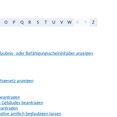
O
P
Q
R
S
T
U
V
W
X
Y
Z
aubnis- oder Befähigungsscheininhaber anzeigen
ftsgesetz anzeigen
beantragen
es Gebäudes beantragen
eantragen
gative amtlich beglaubigen lassen