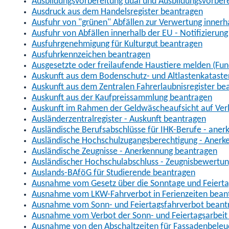
Ausbildungsvorbereitung dual und Ausbildungsvorber
Ausdruck aus dem Handelsregister beantragen
Ausfuhr von "grünen" Abfällen zur Verwertung inner
Ausfuhr von Abfällen innerhalb der EU - Notifizierun
Ausfuhrgenehmigung für Kulturgut beantragen
Ausfuhrkennzeichen beantragen
Ausgesetzte oder freilaufende Haustiere melden (Fun
Auskunft aus dem Bodenschutz- und Altlastenkataste
Auskunft aus dem Zentralen Fahrerlaubnisregister be
Auskunft aus der Kaufpreissammlung beantragen
Auskunft im Rahmen der Geldwäscheaufsicht auf Verl
Ausländerzentralregister - Auskunft beantragen
Ausländische Berufsabschlüsse für IHK-Berufe - aner
Ausländische Hochschulzugangsberechtigung - Anerk
Ausländische Zeugnisse - Anerkennung beantragen
Ausländischer Hochschulabschluss - Zeugnisbewertu
Auslands-BAföG für Studierende beantragen
Ausnahme vom Gesetz über die Sonntage und Feiert
Ausnahme vom LKW-Fahrverbot in Ferienzeiten bean
Ausnahme vom Sonn- und Feiertagsfahrverbot beant
Ausnahme vom Verbot der Sonn- und Feiertagsarbeit
Ausnahme von den Abschaltzeiten für Fassadenbele