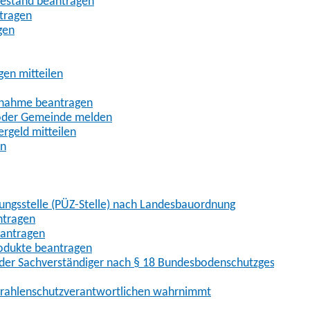
uhestand beantragen
ntragen
gen
gen mitteilen
ßnahme beantragen
 oder Gemeinde melden
rgeld mitteilen
en
hungsstelle (PÜZ-Stelle) nach Landesbauordnung
ntragen
eantragen
rodukte beantragen
der Sachverständiger nach § 18 Bundesbodenschutzgesetz
 Strahlenschutzverantwortlichen wahrnimmt