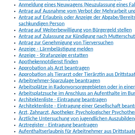
Anmeldung eines Neuwagens (Neuzulassung eines Fa
Antrag auf Ausnahme vom Verbot der Mehrarbeit und 
Antrag auf Erlaubnis oder Anzeige der Abgabe/Berei
sachkundigen Person
Antrag auf Weiterbewilligung von Bürgergeld stellen
Antrag auf Zulassung zur Kündigung nach Mutterschu
Antrag zur Genehmigung von Tierversuchen
Anzeige - Lärmbelästigung melden
Anzeige - Strafanzeige erstatten
Apothekennotdienst finden
Approbation als Arzt beantragen
Approbation als Tierarzt oder Tierärztin aus Drittsta
Arbeitnehmer-Sparzulage beantragen
Arbeitsplätze in Radonvorsorgegebieten oder in ein
Arbeitsplatzsuche im Anschluss an Aufenthalte im Bu
Architektenliste - Eintragung beantragen
Architektenliste - Eintragung einer Gesellschaft bean
Arzt, Zahnarzt, Apotheker, Psychologischer Psychoth
Ärztliche Untersuchung von jugendlichen Auszubilden
Arztregister - Eintragung beantragen
Aufenthaltserlaubnis für Arbeitnehmer aus Drittstaat