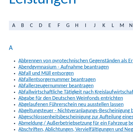
A
B
C
D
E
F
G
H
I
J
K
L
M
N
A
Abbrennen von pyrotechnischen Gegenständen als Erl
Abendgymnasium - Aufnahme beantragen
Abfall und Müll entsorgen
Abfallentsorgernummer beantragen
Abfallerzeugernummer beantragen
Abfallwirtschaftliche Tätigkeit nach Kreislaufwirtscha
Abgabe für den Deutschen Weinfonds entrichten
Abgelaufenen Führerschein neu ausstellen lassen
Abgeltungsteuer - Nichtveranlagungs-Bescheinigung 
Abgeschlossenheitsbescheinigung zur Aufteilung ein
Abmeldung / Außerbetriebsetzung für ein Fahrzeug b
Abschriften, Ablichtungen, Vervielfältigungen und Ne