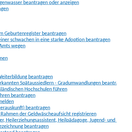
egenwasser beantragen oder anzeigen
agen
im Geburtenregister beantragen
iner schwachen in eine starke Adoption beantragen
 Amts wegen
hmen
eiterbildung beantragen
erkannten Spätaussiedlern - Gradumwandlungen beantragen
sländischen Hochschulen führen
ahren beantragen
nmelden
terauskunft) beantragen
im Rahmen der Geldwäscheaufsicht registrieren
ger, Heilerziehungsassistent, Heilpädagoge, Jugend- und Heimer
bezeichnung beantragen