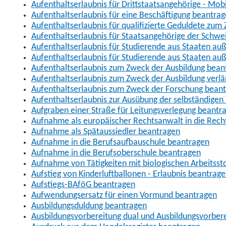
Aufenthaltserlaubnis für Drittstaatsangehörige - Mob
Aufenthaltserlaubnis für eine Beschäftigung beantra
Aufenthaltserlaubnis für qualifizierte Geduldete zu
Aufenthaltserlaubnis für Staatsangehörige der Schwe
Aufenthaltserlaubnis für Studierende aus Staaten 
Aufenthaltserlaubnis für Studierende aus Staaten a
Aufenthaltserlaubnis zum Zweck der Ausbildung bean
Aufenthaltserlaubnis zum Zweck der Ausbildung verl
Aufenthaltserlaubnis zum Zweck der Forschung bean
Aufenthaltserlaubnis zur Ausübung der selbständigen 
Aufgraben einer Straße für Leitungsverlegung beantr
Aufnahme als europäischer Rechtsanwalt in die Re
Aufnahme als Spätaussiedler beantragen
Aufnahme in die Berufsaufbauschule beantragen
Aufnahme in die Berufsoberschule beantragen
Aufnahme von Tätigkeiten mit biologischen Arbeitsst
Aufstieg von Kinderluftballonen - Erlaubnis beantrag
Aufstiegs-BAföG beantragen
Aufwendungsersatz für einen Vormund beantragen
Ausbildungsduldung beantragen
Ausbildungsvorbereitung dual und Ausbildungsvorber