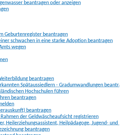
egenwasser beantragen oder anzeigen
agen
im Geburtenregister beantragen
iner schwachen in eine starke Adoption beantragen
 Amts wegen
hmen
eiterbildung beantragen
erkannten Spätaussiedlern - Gradumwandlungen beantragen
sländischen Hochschulen führen
ahren beantragen
nmelden
terauskunft) beantragen
im Rahmen der Geldwäscheaufsicht registrieren
ger, Heilerziehungsassistent, Heilpädagoge, Jugend- und Heimer
bezeichnung beantragen