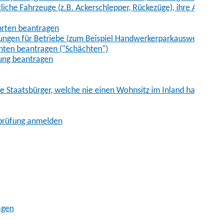
iche Fahrzeuge (z.B. Ackerschlepper, Rückezüge), ihre Anhänge
hrten beantragen
ungen für Betriebe (zum Beispiel Handwerkerparkausweis)
ten beantragen ("Schächten")
ung beantragen
he Staatsbürger, welche nie einen Wohnsitz im Inland hatten
sprüfung anmelden
agen