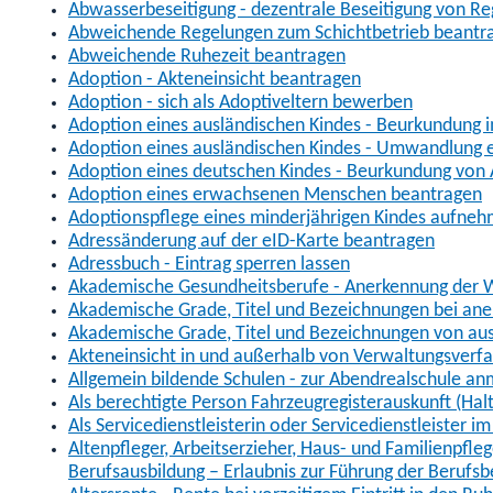
Abwasserbeseitigung - dezentrale Beseitigung von R
Abweichende Regelungen zum Schichtbetrieb beantr
Abweichende Ruhezeit beantragen
Adoption - Akteneinsicht beantragen
Adoption - sich als Adoptiveltern bewerben
Adoption eines ausländischen Kindes - Beurkundung 
Adoption eines ausländischen Kindes - Umwandlung e
Adoption eines deutschen Kindes - Beurkundung von
Adoption eines erwachsenen Menschen beantragen
Adoptionspflege eines minderjährigen Kindes aufne
Adressänderung auf der eID-Karte beantragen
Adressbuch - Eintrag sperren lassen
Akademische Gesundheitsberufe - Anerkennung der W
Akademische Grade, Titel und Bezeichnungen bei an
Akademische Grade, Titel und Bezeichnungen von au
Akteneinsicht in und außerhalb von Verwaltungsverf
Allgemein bildende Schulen - zur Abendrealschule a
Als berechtigte Person Fahrzeugregisterauskunft (Hal
Als Servicedienstleisterin oder Servicedienstleister 
Altenpfleger, Arbeitserzieher, Haus- und Familienpfle
Berufsausbildung – Erlaubnis zur Führung der Berufs