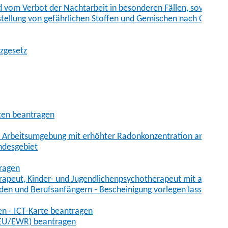
vom Verbot der Nachtarbeit in besonderen Fällen, sowie der
tstellung von gefährlichen Stoffen und Gemischen nach Chem
tzgesetz
aten beantragen
er Arbeitsumgebung mit erhöhter Radonkonzentration anmelde
ndesgebiet
tragen
erapeut, Kinder- und Jugendlichenpsychotherapeut mit auslän
den und Berufsanfängern - Bescheinigung vorlegen lassen
en - ICT-Karte beantragen
t-EU/EWR) beantragen