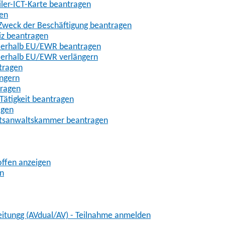
iler-ICT-Karte beantragen
gen
m Zweck der Beschäftigung beantragen
iz beantragen
außerhalb EU/EWR beantragen
ußerhalb EU/EWR verlängern
tragen
ängern
tragen
Tätigkeit beantragen
agen
chtsanwaltskammer beantragen
offen anzeigen
en
eitungg (AVdual/AV) - Teilnahme anmelden