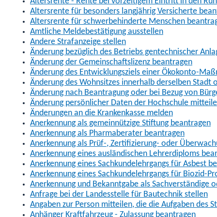
Altersrente - Rente bei vorzeitigem Eintritt in den R
Altersrente für besonders langjährig Versicherte bea
Altersrente für schwerbehinderte Menschen beantra
Amtliche Meldebestätigung ausstellen
Andere Strafanzeige stellen
Änderung bezüglich des Betriebs gentechnischer Anla
Änderung der Gemeinschaftslizenz beantragen
Änderung des Entwicklungsziels einer Ökokonto-Ma
Änderung des Wohnsitzes innerhalb derselben Stadt
Änderung nach Beantragung oder bei Bezug von Bürge
Änderung persönlicher Daten der Hochschule mitteil
Änderungen an die Krankenkasse melden
Anerkennung als gemeinnützige Stiftung beantragen
Anerkennung als Pharmaberater beantragen
Anerkennung als Prüf-, Zertifizierung- oder Überwac
Anerkennung eines ausländischen Lehrerdiploms bea
Anerkennung eines Sachkundelehrgangs für Asbest b
Anerkennung eines Sachkundelehrgangs für Biozid-P
Anerkennung und Bekanntgabe als Sachverständige o
Anfrage bei der Landesstelle für Bautechnik stellen
Angaben zur Person mitteilen, die die Aufgaben des
Anhänger Kraftfahrzeug - Zulassung beantragen