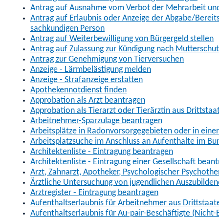
Antrag auf Ausnahme vom Verbot der Mehrarbeit und 
Antrag auf Erlaubnis oder Anzeige der Abgabe/Berei
sachkundigen Person
Antrag auf Weiterbewilligung von Bürgergeld stellen
Antrag auf Zulassung zur Kündigung nach Mutterschu
Antrag zur Genehmigung von Tierversuchen
Anzeige - Lärmbelästigung melden
Anzeige - Strafanzeige erstatten
Apothekennotdienst finden
Approbation als Arzt beantragen
Approbation als Tierarzt oder Tierärztin aus Drittsta
Arbeitnehmer-Sparzulage beantragen
Arbeitsplätze in Radonvorsorgegebieten oder in ein
Arbeitsplatzsuche im Anschluss an Aufenthalte im Bu
Architektenliste - Eintragung beantragen
Architektenliste - Eintragung einer Gesellschaft bean
Arzt, Zahnarzt, Apotheker, Psychologischer Psychoth
Ärztliche Untersuchung von jugendlichen Auszubilden
Arztregister - Eintragung beantragen
Aufenthaltserlaubnis für Arbeitnehmer aus Drittstaat
Aufenthaltserlaubnis für Au-pair-Beschäftigte (Nich