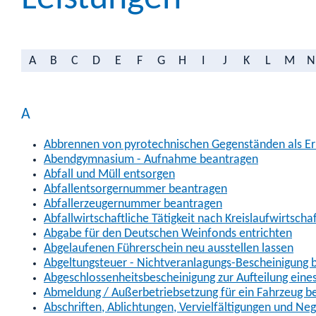
A
B
C
D
E
F
G
H
I
J
K
L
M
N
A
Abbrennen von pyrotechnischen Gegenständen als Erl
Abendgymnasium - Aufnahme beantragen
Abfall und Müll entsorgen
Abfallentsorgernummer beantragen
Abfallerzeugernummer beantragen
Abfallwirtschaftliche Tätigkeit nach Kreislaufwirtscha
Abgabe für den Deutschen Weinfonds entrichten
Abgelaufenen Führerschein neu ausstellen lassen
Abgeltungsteuer - Nichtveranlagungs-Bescheinigung 
Abgeschlossenheitsbescheinigung zur Aufteilung ein
Abmeldung / Außerbetriebsetzung für ein Fahrzeug b
Abschriften, Ablichtungen, Vervielfältigungen und Ne