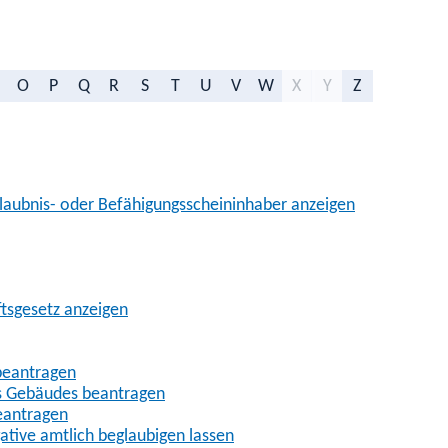
O
P
Q
R
S
T
U
V
W
X
Y
Z
aubnis- oder Befähigungsscheininhaber anzeigen
ftsgesetz anzeigen
beantragen
es Gebäudes beantragen
eantragen
gative amtlich beglaubigen lassen