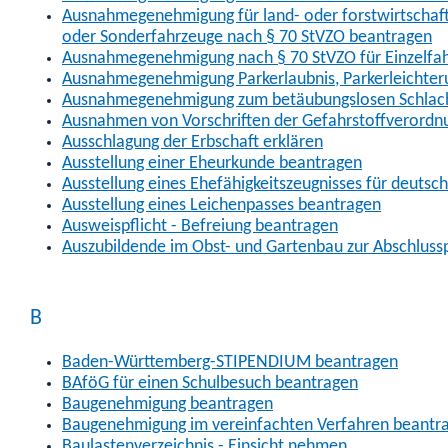
Ausnahmegenehmigung für land- oder forstwirtschaftl
oder Sonderfahrzeuge nach § 70 StVZO beantragen
Ausnahmegenehmigung nach § 70 StVZO für Einzelfa
Ausnahmegenehmigung Parkerlaubnis, Parkerleichter
Ausnahmegenehmigung zum betäubungslosen Schlach
Ausnahmen von Vorschriften der Gefahrstoffverordn
Ausschlagung der Erbschaft erklären
Ausstellung einer Eheurkunde beantragen
Ausstellung eines Ehefähigkeitszeugnisses für deutsc
Ausstellung eines Leichenpasses beantragen
Ausweispflicht - Befreiung beantragen
Auszubildende im Obst- und Gartenbau zur Abschlus
B
Baden-Württemberg-STIPENDIUM beantragen
BAföG für einen Schulbesuch beantragen
Baugenehmigung beantragen
Baugenehmigung im vereinfachten Verfahren beantr
Baulastenverzeichnis - Einsicht nehmen