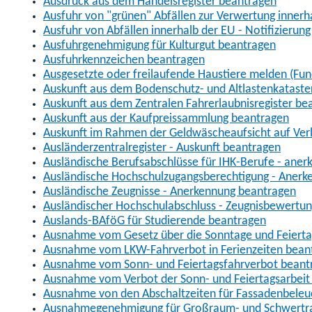
Ausdruck aus dem Handelsregister beantragen
Ausfuhr von "grünen" Abfällen zur Verwertung inner
Ausfuhr von Abfällen innerhalb der EU - Notifizierun
Ausfuhrgenehmigung für Kulturgut beantragen
Ausfuhrkennzeichen beantragen
Ausgesetzte oder freilaufende Haustiere melden (Fun
Auskunft aus dem Bodenschutz- und Altlastenkataste
Auskunft aus dem Zentralen Fahrerlaubnisregister be
Auskunft aus der Kaufpreissammlung beantragen
Auskunft im Rahmen der Geldwäscheaufsicht auf Verl
Ausländerzentralregister - Auskunft beantragen
Ausländische Berufsabschlüsse für IHK-Berufe - aner
Ausländische Hochschulzugangsberechtigung - Anerk
Ausländische Zeugnisse - Anerkennung beantragen
Ausländischer Hochschulabschluss - Zeugnisbewertu
Auslands-BAföG für Studierende beantragen
Ausnahme vom Gesetz über die Sonntage und Feiert
Ausnahme vom LKW-Fahrverbot in Ferienzeiten bean
Ausnahme vom Sonn- und Feiertagsfahrverbot beant
Ausnahme vom Verbot der Sonn- und Feiertagsarbeit
Ausnahme von den Abschaltzeiten für Fassadenbele
Ausnahmegenehmigung für Großraum- und Schwertran