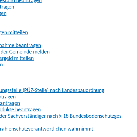
uhestand beantragen
ntragen
gen
gen mitteilen
ßnahme beantragen
 oder Gemeinde melden
rgeld mitteilen
en
hungsstelle (PÜZ-Stelle) nach Landesbauordnung
ntragen
eantragen
rodukte beantragen
der Sachverständiger nach § 18 Bundesbodenschutzgesetz
 Strahlenschutzverantwortlichen wahrnimmt