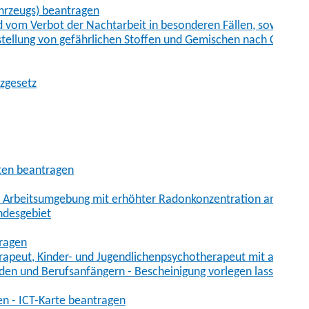
hrzeugs) beantragen
vom Verbot der Nachtarbeit in besonderen Fällen, sowie der
tstellung von gefährlichen Stoffen und Gemischen nach Chem
tzgesetz
aten beantragen
er Arbeitsumgebung mit erhöhter Radonkonzentration anmelde
ndesgebiet
tragen
erapeut, Kinder- und Jugendlichenpsychotherapeut mit auslän
den und Berufsanfängern - Bescheinigung vorlegen lassen
en - ICT-Karte beantragen