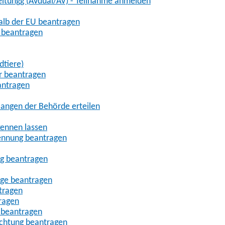
eitungg (AVdual/AV) - Teilnahme anmelden
halb der EU beantragen
g beantragen
dtiere)
r beantragen
antragen
angen der Behörde erteilen
kennen lassen
ennung beantragen
ng beantragen
age beantragen
tragen
ragen
 beantragen
uchtung beantragen