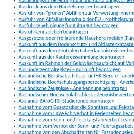
Ausbildungsvorbereitung dual und Ausbildungsvorber
Ausdruck aus dem Handelsregister beantragen
Ausfuhr von "grünen" Abfällen zur Verwertung inner
Ausfuhr von Abfällen innerhalb der EU - Notifizierun
Ausfuhrgenehmigung für Kulturgut beantragen
Ausfuhrkennzeichen beantragen
Ausgesetzte oder freilaufende Haustiere melden (Fun
Auskunft aus dem Bodenschutz- und Altlastenkataste
Auskunft aus dem Zentralen Fahrerlaubnisregister be
Auskunft aus der Kaufpreissammlung beantragen
Auskunft im Rahmen der Geldwäscheaufsicht auf Verl
Ausländerzentralregister - Auskunft beantragen
Ausländische Berufsabschlüsse für IHK-Berufe - aner
Ausländische Hochschulzugangsberechtigung - Anerk
Ausländische Zeugnisse - Anerkennung beantragen
Ausländischer Hochschulabschluss - Zeugnisbewertu
Auslands-BAföG für Studierende beantragen
Ausnahme vom Gesetz über die Sonntage und Feiert
Ausnahme vom LKW-Fahrverbot in Ferienzeiten bean
Ausnahme vom Sonn- und Feiertagsfahrverbot beant
Ausnahme vom Verbot der Sonn- und Feiertagsarbeit
Ausnahme von den Abschaltzeiten für Fassadenbele