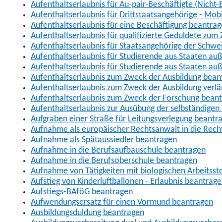
Aufenthaltserlaubnis für Au-pair-Beschäftigte (Nich
Aufenthaltserlaubnis für Drittstaatsangehörige - Mob
Aufenthaltserlaubnis für eine Beschäftigung beantra
Aufenthaltserlaubnis für qualifizierte Geduldete zu
Aufenthaltserlaubnis für Staatsangehörige der Schwe
Aufenthaltserlaubnis für Studierende aus Staaten 
Aufenthaltserlaubnis für Studierende aus Staaten a
Aufenthaltserlaubnis zum Zweck der Ausbildung bean
Aufenthaltserlaubnis zum Zweck der Ausbildung verl
Aufenthaltserlaubnis zum Zweck der Forschung bean
Aufenthaltserlaubnis zur Ausübung der selbständigen 
Aufgraben einer Straße für Leitungsverlegung beantr
Aufnahme als europäischer Rechtsanwalt in die Re
Aufnahme als Spätaussiedler beantragen
Aufnahme in die Berufsaufbauschule beantragen
Aufnahme in die Berufsoberschule beantragen
Aufnahme von Tätigkeiten mit biologischen Arbeitsst
Aufstieg von Kinderluftballonen - Erlaubnis beantrag
Aufstiegs-BAföG beantragen
Aufwendungsersatz für einen Vormund beantragen
Ausbildungsduldung beantragen