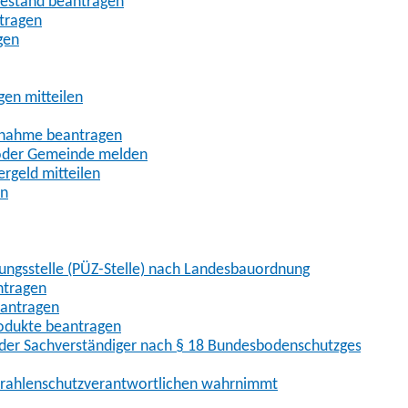
uhestand beantragen
ntragen
gen
gen mitteilen
ßnahme beantragen
 oder Gemeinde melden
rgeld mitteilen
en
hungsstelle (PÜZ-Stelle) nach Landesbauordnung
ntragen
eantragen
rodukte beantragen
der Sachverständiger nach § 18 Bundesbodenschutzgesetz
 Strahlenschutzverantwortlichen wahrnimmt