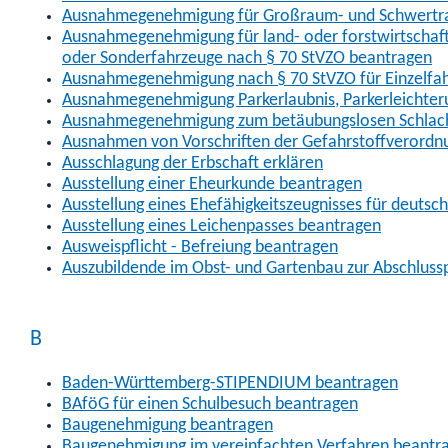
Ausnahmegenehmigung für Großraum- und Schwertran
Ausnahmegenehmigung für land- oder forstwirtschaftl
oder Sonderfahrzeuge nach § 70 StVZO beantragen
Ausnahmegenehmigung nach § 70 StVZO für Einzelfa
Ausnahmegenehmigung Parkerlaubnis, Parkerleichter
Ausnahmegenehmigung zum betäubungslosen Schlach
Ausnahmen von Vorschriften der Gefahrstoffverordn
Ausschlagung der Erbschaft erklären
Ausstellung einer Eheurkunde beantragen
Ausstellung eines Ehefähigkeitszeugnisses für deutsc
Ausstellung eines Leichenpasses beantragen
Ausweispflicht - Befreiung beantragen
Auszubildende im Obst- und Gartenbau zur Abschlus
B
Baden-Württemberg-STIPENDIUM beantragen
BAföG für einen Schulbesuch beantragen
Baugenehmigung beantragen
Baugenehmigung im vereinfachten Verfahren beantr