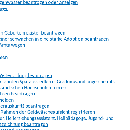
egenwasser beantragen oder anzeigen
agen
im Geburtenregister beantragen
iner schwachen in eine starke Adoption beantragen
 Amts wegen
hmen
eiterbildung beantragen
erkannten Spätaussiedlern - Gradumwandlungen beantragen
sländischen Hochschulen führen
ahren beantragen
nmelden
terauskunft) beantragen
im Rahmen der Geldwäscheaufsicht registrieren
ger, Heilerziehungsassistent, Heilpädagoge, Jugend- und Heimer
bezeichnung beantragen