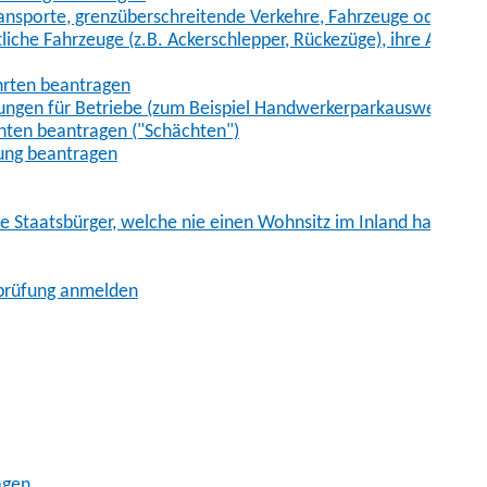
sporte, grenzüberschreitende Verkehre, Fahrzeuge oder Fah
iche Fahrzeuge (z.B. Ackerschlepper, Rückezüge), ihre Anhänge
hrten beantragen
ungen für Betriebe (zum Beispiel Handwerkerparkausweis)
ten beantragen ("Schächten")
ung beantragen
he Staatsbürger, welche nie einen Wohnsitz im Inland hatten
sprüfung anmelden
agen