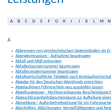
A
B
C
D
E
F
G
H
I
J
K
L
M
N
A
Abbrennen von pyrotechnischen Gegenständen als Erl
Abendgymnasium - Aufnahme beantragen
Abfall und Müll entsorgen
Abfallentsorgernummer beantragen
Abfallerzeugernummer beantragen
Abfallwirtschaftliche Tätigkeit nach Kreislaufwirtscha
Abgabe für den Deutschen Weinfonds entrichten
Abgelaufenen Führerschein neu ausstellen lassen
Abgeltungsteuer - Nichtveranlagungs-Bescheinigung 
Abgeschlossenheitsbescheinigung zur Aufteilung ein
Abmeldung / Außerbetriebsetzung für ein Fahrzeug b
Abschriften, Ablichtungen, Vervielfältigungen und Ne