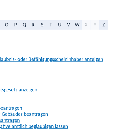
O
P
Q
R
S
T
U
V
W
X
Y
Z
aubnis- oder Befähigungsscheininhaber anzeigen
ftsgesetz anzeigen
beantragen
es Gebäudes beantragen
eantragen
gative amtlich beglaubigen lassen