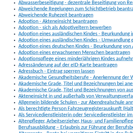
Abwasserbeseitigung - dezentrale Beseitigung von R
Abweichende Regelungen zum Schichtbetrieb beantr
Abweichende Ruhezeit beantragen
Adoption - Akteneinsicht beantragen
Adoption - sich als Adoptiveltern bewerben
Adoption eines ausländischen Kindes - Beurkundung 
Adoption eines ausländischen Kindes - Umwandlung e
Adoption eines deutschen Kindes - Beurkundung von
Adoption eines erwachsenen Menschen beantragen
Adoptionspflege eines minderjährigen Kindes aufne
Adressänderung auf der eID-Karte beantragen
Adressbuch - Eintrag sperren lassen
Akademische Gesundheitsberufe - Anerkennung der W
Akademische Grade, Titel und Bezeichnungen bei an
Akademische Grade, Titel und Bezeichnungen von au
Akteneinsicht in und außerhalb von Verwaltungsverf
Allgemein bildende Schulen - zur Abendrealschule a
Als berechtigte Person Fahrzeugregisterauskunft (Hal
Als Servicedienstleisterin oder Servicedienstleister 
Altenpfleger, Arbeitserzieher, Haus- und Familienpfle
Berufsausbildung – Erlaubnis zur Führung der Berufs