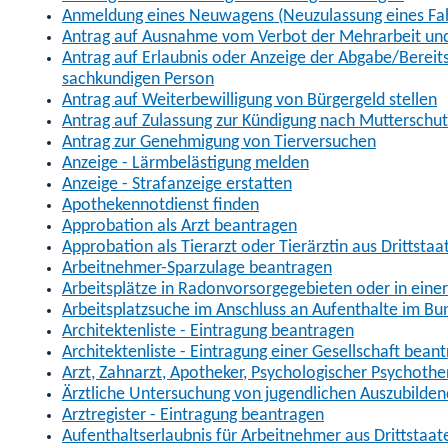
Anmeldung eines Neuwagens (Neuzulassung eines Fa
Antrag auf Ausnahme vom Verbot der Mehrarbeit und 
Antrag auf Erlaubnis oder Anzeige der Abgabe/Berei
sachkundigen Person
Antrag auf Weiterbewilligung von Bürgergeld stellen
Antrag auf Zulassung zur Kündigung nach Mutterschu
Antrag zur Genehmigung von Tierversuchen
Anzeige - Lärmbelästigung melden
Anzeige - Strafanzeige erstatten
Apothekennotdienst finden
Approbation als Arzt beantragen
Approbation als Tierarzt oder Tierärztin aus Drittsta
Arbeitnehmer-Sparzulage beantragen
Arbeitsplätze in Radonvorsorgegebieten oder in ein
Arbeitsplatzsuche im Anschluss an Aufenthalte im Bu
Architektenliste - Eintragung beantragen
Architektenliste - Eintragung einer Gesellschaft bean
Arzt, Zahnarzt, Apotheker, Psychologischer Psychoth
Ärztliche Untersuchung von jugendlichen Auszubilden
Arztregister - Eintragung beantragen
Aufenthaltserlaubnis für Arbeitnehmer aus Drittstaat