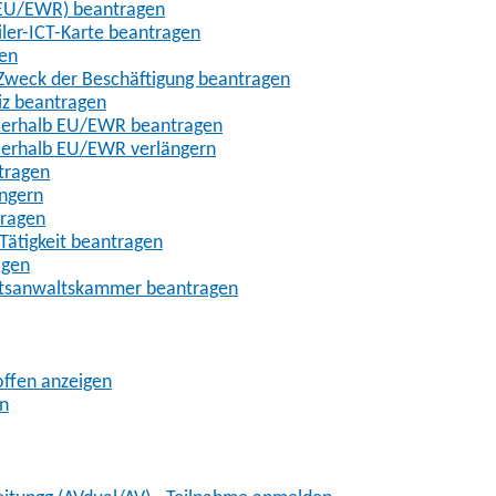
t-EU/EWR) beantragen
iler-ICT-Karte beantragen
gen
m Zweck der Beschäftigung beantragen
iz beantragen
außerhalb EU/EWR beantragen
ußerhalb EU/EWR verlängern
tragen
ängern
tragen
Tätigkeit beantragen
agen
chtsanwaltskammer beantragen
offen anzeigen
en