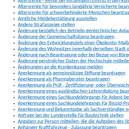
Altersrente - Rente bei vorzeitigem Eintritt in den R
Altersrente für besonders langjährig Versicherte bea
Altersrente für schwerbehinderte Menschen beantra
Amtliche Meldebestätigung ausstellen
Andere Strafanzeige stellen
Änderung bezüglich des Betriebs gentechnischer Anla
Änderung der Gemeinschaftslizenz beantragen
Änderung des Entwicklungsziels einer Ökokonto-Ma
Änderung des Wohnsitzes innerhalb derselben Stadt
Änderung nach Beantragung oder bei Bezug von Bürge
Änderung persönlicher Daten der Hochschule mitteil
Änderungen an die Krankenkasse melden
Anerkennung als gemeinnützige Stiftung beantragen
Anerkennung als Pharmaberater beantragen
Anerkennung als Prüf-, Zertifizierung- oder Überwac
Anerkennung eines ausländischen Lehrerdiploms bea
Anerkennung eines Sachkundelehrgangs für Asbest b
Anerkennung eines Sachkundelehrgangs für Biozid-P
Anerkennung und Bekanntgabe als Sachverständige o
Anfrage bei der Landesstelle für Bautechnik stellen
Angaben zur Person mitteilen, die die Aufgaben des
Anhänger Kraftfahrzeug - Zulassung beantragen