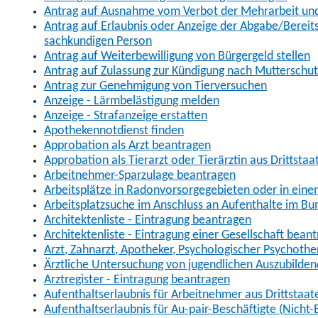
Antrag auf Ausnahme vom Verbot der Mehrarbeit und 
Antrag auf Erlaubnis oder Anzeige der Abgabe/Berei
sachkundigen Person
Antrag auf Weiterbewilligung von Bürgergeld stellen
Antrag auf Zulassung zur Kündigung nach Mutterschu
Antrag zur Genehmigung von Tierversuchen
Anzeige - Lärmbelästigung melden
Anzeige - Strafanzeige erstatten
Apothekennotdienst finden
Approbation als Arzt beantragen
Approbation als Tierarzt oder Tierärztin aus Drittsta
Arbeitnehmer-Sparzulage beantragen
Arbeitsplätze in Radonvorsorgegebieten oder in ein
Arbeitsplatzsuche im Anschluss an Aufenthalte im Bu
Architektenliste - Eintragung beantragen
Architektenliste - Eintragung einer Gesellschaft bean
Arzt, Zahnarzt, Apotheker, Psychologischer Psychoth
Ärztliche Untersuchung von jugendlichen Auszubilden
Arztregister - Eintragung beantragen
Aufenthaltserlaubnis für Arbeitnehmer aus Drittstaat
Aufenthaltserlaubnis für Au-pair-Beschäftigte (Nich