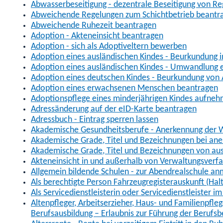
Abwasserbeseitigung - dezentrale Beseitigung von R
Abweichende Regelungen zum Schichtbetrieb beantr
Abweichende Ruhezeit beantragen
Adoption - Akteneinsicht beantragen
Adoption - sich als Adoptiveltern bewerben
Adoption eines ausländischen Kindes - Beurkundung 
Adoption eines ausländischen Kindes - Umwandlung e
Adoption eines deutschen Kindes - Beurkundung von
Adoption eines erwachsenen Menschen beantragen
Adoptionspflege eines minderjährigen Kindes aufne
Adressänderung auf der eID-Karte beantragen
Adressbuch - Eintrag sperren lassen
Akademische Gesundheitsberufe - Anerkennung der W
Akademische Grade, Titel und Bezeichnungen bei an
Akademische Grade, Titel und Bezeichnungen von au
Akteneinsicht in und außerhalb von Verwaltungsverf
Allgemein bildende Schulen - zur Abendrealschule a
Als berechtigte Person Fahrzeugregisterauskunft (Hal
Als Servicedienstleisterin oder Servicedienstleister 
Altenpfleger, Arbeitserzieher, Haus- und Familienpfle
Berufsausbildung – Erlaubnis zur Führung der Berufs