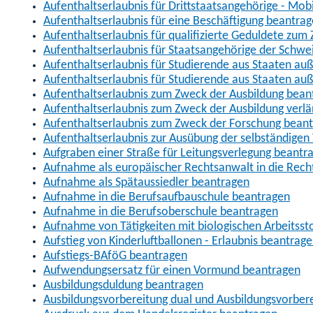
Aufenthaltserlaubnis für Drittstaatsangehörige - Mob
Aufenthaltserlaubnis für eine Beschäftigung beantra
Aufenthaltserlaubnis für qualifizierte Geduldete zu
Aufenthaltserlaubnis für Staatsangehörige der Schwe
Aufenthaltserlaubnis für Studierende aus Staaten 
Aufenthaltserlaubnis für Studierende aus Staaten a
Aufenthaltserlaubnis zum Zweck der Ausbildung bean
Aufenthaltserlaubnis zum Zweck der Ausbildung verl
Aufenthaltserlaubnis zum Zweck der Forschung bean
Aufenthaltserlaubnis zur Ausübung der selbständigen 
Aufgraben einer Straße für Leitungsverlegung beantr
Aufnahme als europäischer Rechtsanwalt in die Re
Aufnahme als Spätaussiedler beantragen
Aufnahme in die Berufsaufbauschule beantragen
Aufnahme in die Berufsoberschule beantragen
Aufnahme von Tätigkeiten mit biologischen Arbeitsst
Aufstieg von Kinderluftballonen - Erlaubnis beantrag
Aufstiegs-BAföG beantragen
Aufwendungsersatz für einen Vormund beantragen
Ausbildungsduldung beantragen
Ausbildungsvorbereitung dual und Ausbildungsvorber