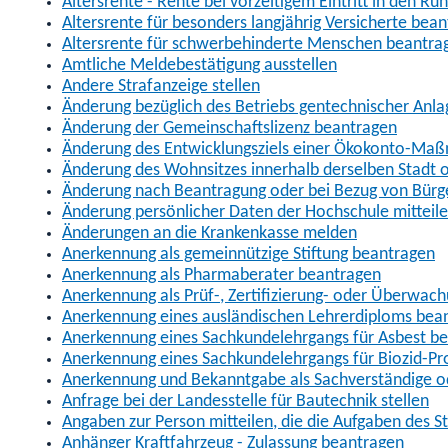
Altersrente - Rente bei vorzeitigem Eintritt in den R
Altersrente für besonders langjährig Versicherte bea
Altersrente für schwerbehinderte Menschen beantra
Amtliche Meldebestätigung ausstellen
Andere Strafanzeige stellen
Änderung bezüglich des Betriebs gentechnischer Anla
Änderung der Gemeinschaftslizenz beantragen
Änderung des Entwicklungsziels einer Ökokonto-Ma
Änderung des Wohnsitzes innerhalb derselben Stadt
Änderung nach Beantragung oder bei Bezug von Bürge
Änderung persönlicher Daten der Hochschule mitteil
Änderungen an die Krankenkasse melden
Anerkennung als gemeinnützige Stiftung beantragen
Anerkennung als Pharmaberater beantragen
Anerkennung als Prüf-, Zertifizierung- oder Überwac
Anerkennung eines ausländischen Lehrerdiploms bea
Anerkennung eines Sachkundelehrgangs für Asbest b
Anerkennung eines Sachkundelehrgangs für Biozid-P
Anerkennung und Bekanntgabe als Sachverständige o
Anfrage bei der Landesstelle für Bautechnik stellen
Angaben zur Person mitteilen, die die Aufgaben des
Anhänger Kraftfahrzeug - Zulassung beantragen