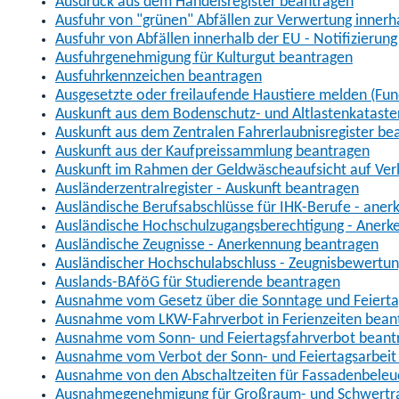
Ausdruck aus dem Handelsregister beantragen
Ausfuhr von "grünen" Abfällen zur Verwertung inner
Ausfuhr von Abfällen innerhalb der EU - Notifizierun
Ausfuhrgenehmigung für Kulturgut beantragen
Ausfuhrkennzeichen beantragen
Ausgesetzte oder freilaufende Haustiere melden (Fun
Auskunft aus dem Bodenschutz- und Altlastenkataste
Auskunft aus dem Zentralen Fahrerlaubnisregister be
Auskunft aus der Kaufpreissammlung beantragen
Auskunft im Rahmen der Geldwäscheaufsicht auf Verl
Ausländerzentralregister - Auskunft beantragen
Ausländische Berufsabschlüsse für IHK-Berufe - aner
Ausländische Hochschulzugangsberechtigung - Anerk
Ausländische Zeugnisse - Anerkennung beantragen
Ausländischer Hochschulabschluss - Zeugnisbewertu
Auslands-BAföG für Studierende beantragen
Ausnahme vom Gesetz über die Sonntage und Feiert
Ausnahme vom LKW-Fahrverbot in Ferienzeiten bean
Ausnahme vom Sonn- und Feiertagsfahrverbot beant
Ausnahme vom Verbot der Sonn- und Feiertagsarbeit
Ausnahme von den Abschaltzeiten für Fassadenbele
Ausnahmegenehmigung für Großraum- und Schwertran