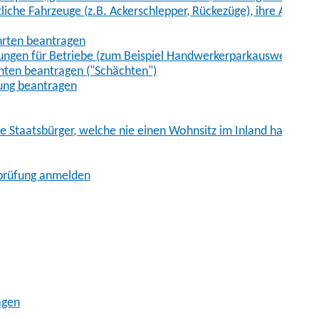
iche Fahrzeuge (z.B. Ackerschlepper, Rückezüge), ihre Anhänge
hrten beantragen
ungen für Betriebe (zum Beispiel Handwerkerparkausweis)
ten beantragen ("Schächten")
ung beantragen
he Staatsbürger, welche nie einen Wohnsitz im Inland hatten
sprüfung anmelden
agen