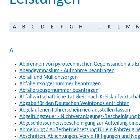
A
B
C
D
E
F
G
H
I
J
K
L
M
N
A
Abbrennen von pyrotechnischen Gegenständen als Erl
Abendgymnasium - Aufnahme beantragen
Abfall und Müll entsorgen
Abfallentsorgernummer beantragen
Abfallerzeugernummer beantragen
Abfallwirtschaftliche Tätigkeit nach Kreislaufwirtscha
Abgabe für den Deutschen Weinfonds entrichten
Abgelaufenen Führerschein neu ausstellen lassen
Abgeltungsteuer - Nichtveranlagungs-Bescheinigung 
Abgeschlossenheitsbescheinigung zur Aufteilung ein
Abmeldung / Außerbetriebsetzung für ein Fahrzeug b
Abschriften, Ablichtungen, Vervielfältigungen und Ne