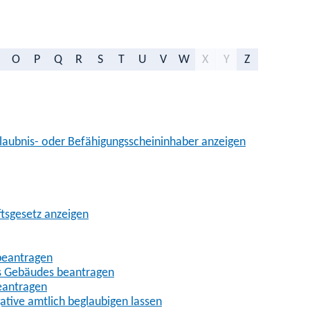
O
P
Q
R
S
T
U
V
W
X
Y
Z
aubnis- oder Befähigungsscheininhaber anzeigen
ftsgesetz anzeigen
beantragen
es Gebäudes beantragen
eantragen
gative amtlich beglaubigen lassen