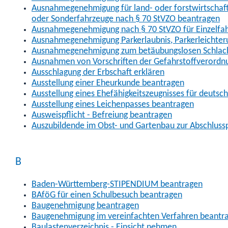
Ausnahmegenehmigung für land- oder forstwirtschaftl
oder Sonderfahrzeuge nach § 70 StVZO beantragen
Ausnahmegenehmigung nach § 70 StVZO für Einzelfa
Ausnahmegenehmigung Parkerlaubnis, Parkerleichter
Ausnahmegenehmigung zum betäubungslosen Schlach
Ausnahmen von Vorschriften der Gefahrstoffverordn
Ausschlagung der Erbschaft erklären
Ausstellung einer Eheurkunde beantragen
Ausstellung eines Ehefähigkeitszeugnisses für deutsc
Ausstellung eines Leichenpasses beantragen
Ausweispflicht - Befreiung beantragen
Auszubildende im Obst- und Gartenbau zur Abschlus
B
Baden-Württemberg-STIPENDIUM beantragen
BAföG für einen Schulbesuch beantragen
Baugenehmigung beantragen
Baugenehmigung im vereinfachten Verfahren beantr
Baulastenverzeichnis - Einsicht nehmen