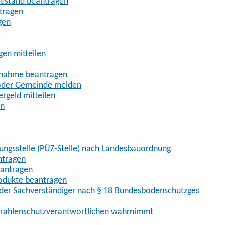
uhestand beantragen
ntragen
gen
gen mitteilen
ßnahme beantragen
 oder Gemeinde melden
rgeld mitteilen
en
hungsstelle (PÜZ-Stelle) nach Landesbauordnung
ntragen
eantragen
rodukte beantragen
der Sachverständiger nach § 18 Bundesbodenschutzgesetz
 Strahlenschutzverantwortlichen wahrnimmt