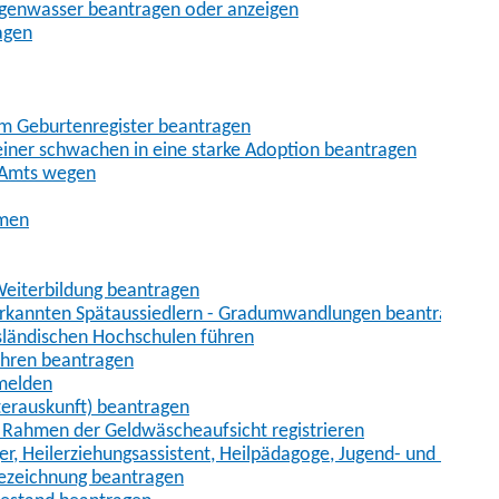
egenwasser beantragen oder anzeigen
agen
im Geburtenregister beantragen
iner schwachen in eine starke Adoption beantragen
 Amts wegen
hmen
eiterbildung beantragen
erkannten Spätaussiedlern - Gradumwandlungen beantragen
sländischen Hochschulen führen
ahren beantragen
nmelden
terauskunft) beantragen
im Rahmen der Geldwäscheaufsicht registrieren
ger, Heilerziehungsassistent, Heilpädagoge, Jugend- und Heimer
bezeichnung beantragen