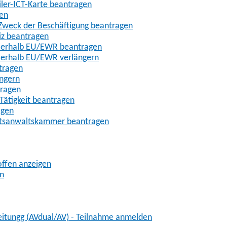
iler-ICT-Karte beantragen
gen
m Zweck der Beschäftigung beantragen
iz beantragen
außerhalb EU/EWR beantragen
ußerhalb EU/EWR verlängern
tragen
ängern
tragen
Tätigkeit beantragen
agen
chtsanwaltskammer beantragen
offen anzeigen
en
eitungg (AVdual/AV) - Teilnahme anmelden