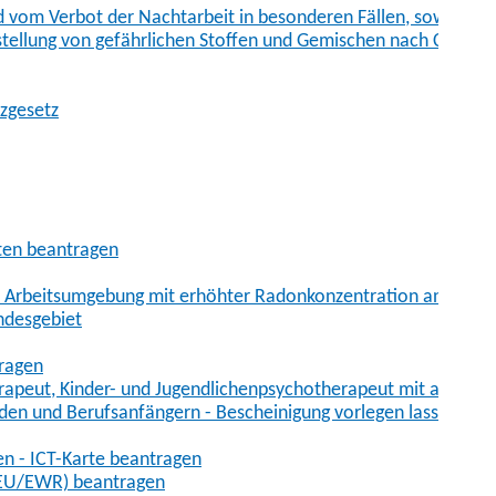
vom Verbot der Nachtarbeit in besonderen Fällen, sowie der
tstellung von gefährlichen Stoffen und Gemischen nach Chem
tzgesetz
aten beantragen
er Arbeitsumgebung mit erhöhter Radonkonzentration anmelde
ndesgebiet
tragen
erapeut, Kinder- und Jugendlichenpsychotherapeut mit auslän
den und Berufsanfängern - Bescheinigung vorlegen lassen
en - ICT-Karte beantragen
t-EU/EWR) beantragen