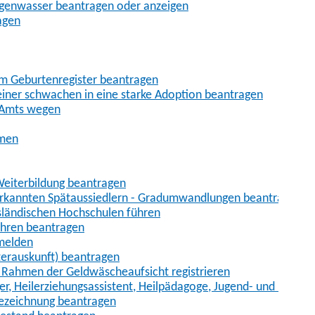
egenwasser beantragen oder anzeigen
agen
im Geburtenregister beantragen
iner schwachen in eine starke Adoption beantragen
 Amts wegen
hmen
eiterbildung beantragen
erkannten Spätaussiedlern - Gradumwandlungen beantragen
sländischen Hochschulen führen
ahren beantragen
nmelden
terauskunft) beantragen
im Rahmen der Geldwäscheaufsicht registrieren
ger, Heilerziehungsassistent, Heilpädagoge, Jugend- und Heimer
bezeichnung beantragen