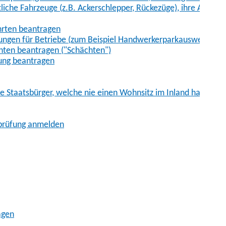
iche Fahrzeuge (z.B. Ackerschlepper, Rückezüge), ihre Anhänge
hrten beantragen
ungen für Betriebe (zum Beispiel Handwerkerparkausweis)
ten beantragen ("Schächten")
ung beantragen
he Staatsbürger, welche nie einen Wohnsitz im Inland hatten
sprüfung anmelden
agen