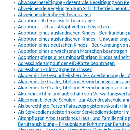
Abwasserbeseitigung - dezentrale Beseitigung von R
Abweichende Regelungen zum Schichtbetrieb beantr
Abweichende Ruhezeit beantragen
Adoption - Akteneinsicht beantragen
Adoption - sich als Adoptiveltern bewerben
Adoption eines ausländischen Kindes - Beurkundung 
Adoption eines ausländischen Kindes - Umwandlung e
Adoption eines deutschen Kindes - Beurkundung von
Adoption eines erwachsenen Menschen beantragen
Adoptionspflege eines minderjährigen Kindes aufne
Adressänderung auf der eID-Karte beantragen
Adressbuch - Eintrag sperren lassen
Akademische Gesundheitsberufe - Anerkennung der W
Akademische Grade, Titel und Bezeichnungen bei an
Akademische Grade, Titel und Bezeichnungen von au
Akteneinsicht in und außerhalb von Verwaltungsverf
Allgemein bildende Schulen - zur Abendrealschule a
Als berechtigte Person Fahrzeugregisterauskunft (Hal
Als Servicedienstleisterin oder Servicedienstleister 
Altenpfleger, Arbeitserzieher, Haus- und Familienpfle
Berufsausbildung – Erlaubnis zur Führung der Berufs