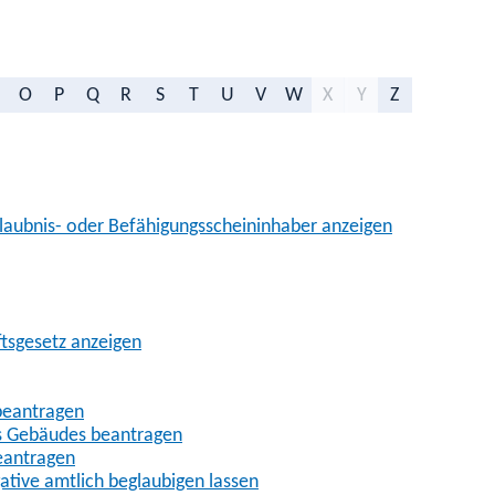
O
P
Q
R
S
T
U
V
W
X
Y
Z
aubnis- oder Befähigungsscheininhaber anzeigen
ftsgesetz anzeigen
beantragen
es Gebäudes beantragen
eantragen
gative amtlich beglaubigen lassen