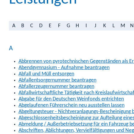
A
B
C
D
E
F
G
H
I
J
K
L
M
N
A
Abbrennen von pyrotechnischen Gegenständen als Erl
Abendgymnasium - Aufnahme beantragen
Abfall und Müll entsorgen
Abfallentsorgernummer beantragen
Abfallerzeugernummer beantragen
Abfallwirtschaftliche Tätigkeit nach Kreislaufwirtscha
Abgabe für den Deutschen Weinfonds entrichten
Abgelaufenen Führerschein neu ausstellen lassen
Abgeltungsteuer - Nichtveranlagungs-Bescheinigung 
Abgeschlossenheitsbescheinigung zur Aufteilung ein
Abmeldung / Außerbetriebsetzung für ein Fahrzeug b
Abschriften, Ablichtungen, Vervielfältigungen und Ne