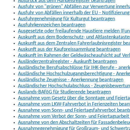
Ausdruck aus dem Handelsregister beantragen
Ausfuhr von "grünen" Abfällen zur Verwertung inner
Ausfuhr von Abfällen innerhalb der EU - Notifizierun
Ausfuhrgenehmigung für Kulturgut beantragen
Ausfuhrkennzeichen beantragen
Ausgesetzte oder freilaufende Haustiere melden (Fun
Auskunft aus dem Bodenschutz- und Altlastenkataste
Auskunft aus dem Zentralen Fahrerlaubnisregister be
Auskunft aus der Kaufpreissammlung beantragen
Auskunft im Rahmen der Geldwäscheaufsicht auf Verl
Ausländerzentralregister - Auskunft beantragen
Ausländische Berufsabschlüsse für IHK-Berufe - aner
Ausländische Hochschulzugangsberechtigung - Anerk
Ausländische Zeugnisse - Anerkennung beantragen
Ausländischer Hochschulabschluss - Zeugnisbewertu
Auslands-BAföG für Studierende beantragen
Ausnahme vom Gesetz über die Sonntage und Feiert
Ausnahme vom LKW-Fahrverbot in Ferienzeiten bean
Ausnahme vom Sonn- und Feiertagsfahrverbot beant
Ausnahme vom Verbot der Sonn- und Feiertagsarbeit
Ausnahme von den Abschaltzeiten für Fassadenbele
Ausnahmegenehmigung für Großraum- und Schwertran