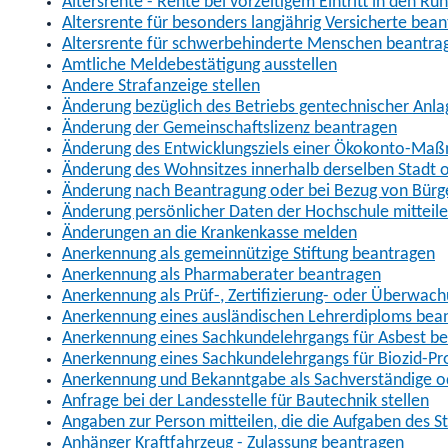
Altersrente - Rente bei vorzeitigem Eintritt in den R
Altersrente für besonders langjährig Versicherte bea
Altersrente für schwerbehinderte Menschen beantra
Amtliche Meldebestätigung ausstellen
Andere Strafanzeige stellen
Änderung bezüglich des Betriebs gentechnischer Anla
Änderung der Gemeinschaftslizenz beantragen
Änderung des Entwicklungsziels einer Ökokonto-Ma
Änderung des Wohnsitzes innerhalb derselben Stadt
Änderung nach Beantragung oder bei Bezug von Bürge
Änderung persönlicher Daten der Hochschule mitteil
Änderungen an die Krankenkasse melden
Anerkennung als gemeinnützige Stiftung beantragen
Anerkennung als Pharmaberater beantragen
Anerkennung als Prüf-, Zertifizierung- oder Überwac
Anerkennung eines ausländischen Lehrerdiploms bea
Anerkennung eines Sachkundelehrgangs für Asbest b
Anerkennung eines Sachkundelehrgangs für Biozid-P
Anerkennung und Bekanntgabe als Sachverständige o
Anfrage bei der Landesstelle für Bautechnik stellen
Angaben zur Person mitteilen, die die Aufgaben des
Anhänger Kraftfahrzeug - Zulassung beantragen