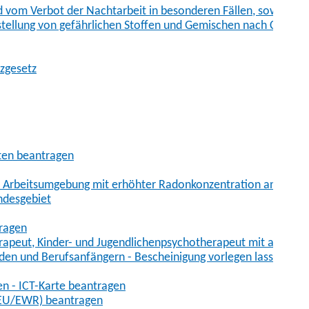
vom Verbot der Nachtarbeit in besonderen Fällen, sowie der
tstellung von gefährlichen Stoffen und Gemischen nach Chem
tzgesetz
aten beantragen
er Arbeitsumgebung mit erhöhter Radonkonzentration anmelde
ndesgebiet
tragen
erapeut, Kinder- und Jugendlichenpsychotherapeut mit auslän
den und Berufsanfängern - Bescheinigung vorlegen lassen
en - ICT-Karte beantragen
t-EU/EWR) beantragen