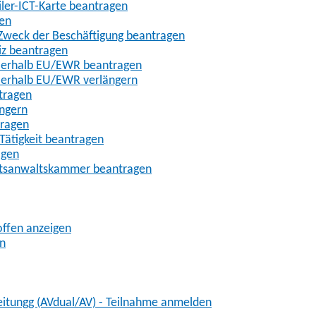
iler-ICT-Karte beantragen
gen
m Zweck der Beschäftigung beantragen
iz beantragen
außerhalb EU/EWR beantragen
ußerhalb EU/EWR verlängern
tragen
ängern
tragen
Tätigkeit beantragen
agen
chtsanwaltskammer beantragen
offen anzeigen
en
eitungg (AVdual/AV) - Teilnahme anmelden