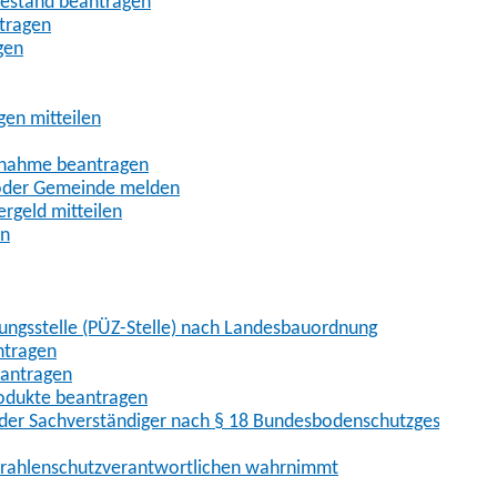
uhestand beantragen
ntragen
gen
gen mitteilen
ßnahme beantragen
 oder Gemeinde melden
rgeld mitteilen
en
hungsstelle (PÜZ-Stelle) nach Landesbauordnung
ntragen
eantragen
rodukte beantragen
der Sachverständiger nach § 18 Bundesbodenschutzgesetz
 Strahlenschutzverantwortlichen wahrnimmt