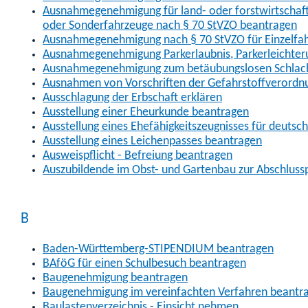
Ausnahmegenehmigung für land- oder forstwirtschaftl
oder Sonderfahrzeuge nach § 70 StVZO beantragen
Ausnahmegenehmigung nach § 70 StVZO für Einzelfa
Ausnahmegenehmigung Parkerlaubnis, Parkerleichter
Ausnahmegenehmigung zum betäubungslosen Schlach
Ausnahmen von Vorschriften der Gefahrstoffverordn
Ausschlagung der Erbschaft erklären
Ausstellung einer Eheurkunde beantragen
Ausstellung eines Ehefähigkeitszeugnisses für deutsc
Ausstellung eines Leichenpasses beantragen
Ausweispflicht - Befreiung beantragen
Auszubildende im Obst- und Gartenbau zur Abschlus
B
Baden-Württemberg-STIPENDIUM beantragen
BAföG für einen Schulbesuch beantragen
Baugenehmigung beantragen
Baugenehmigung im vereinfachten Verfahren beantr
Baulastenverzeichnis - Einsicht nehmen