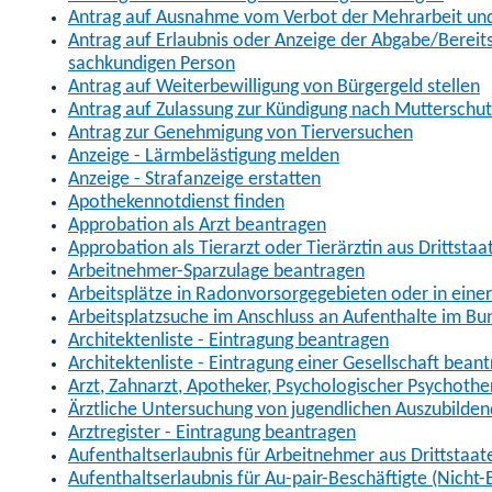
Antrag auf Ausnahme vom Verbot der Mehrarbeit und 
Antrag auf Erlaubnis oder Anzeige der Abgabe/Berei
sachkundigen Person
Antrag auf Weiterbewilligung von Bürgergeld stellen
Antrag auf Zulassung zur Kündigung nach Mutterschu
Antrag zur Genehmigung von Tierversuchen
Anzeige - Lärmbelästigung melden
Anzeige - Strafanzeige erstatten
Apothekennotdienst finden
Approbation als Arzt beantragen
Approbation als Tierarzt oder Tierärztin aus Drittsta
Arbeitnehmer-Sparzulage beantragen
Arbeitsplätze in Radonvorsorgegebieten oder in ein
Arbeitsplatzsuche im Anschluss an Aufenthalte im Bu
Architektenliste - Eintragung beantragen
Architektenliste - Eintragung einer Gesellschaft bean
Arzt, Zahnarzt, Apotheker, Psychologischer Psychoth
Ärztliche Untersuchung von jugendlichen Auszubilden
Arztregister - Eintragung beantragen
Aufenthaltserlaubnis für Arbeitnehmer aus Drittstaat
Aufenthaltserlaubnis für Au-pair-Beschäftigte (Nich