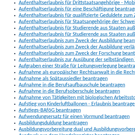
Aufenthaltserlaubnis für Drittstaatsangehörige - Mob
Aufenthaltserlaubnis für eine Beschäftigung beantra
Aufenthaltserlaubnis für qualifizierte Geduldete zu
Aufenthaltserlaubnis für Staatsangehörige der Schwe
Aufenthaltserlaubnis für Studierende aus Staaten 
Aufenthaltserlaubnis für Studierende aus Staaten a
Aufenthaltserlaubnis zum Zweck der Ausbildung bean
Aufenthaltserlaubnis zum Zweck der Ausbildung verl
Aufenthaltserlaubnis zum Zweck der Forschung bean
Aufenthaltserlaubnis zur Ausübung der selbständigen 
Aufgraben einer Straße für Leitungsverlegung beantr
Aufnahme als europäischer Rechtsanwalt in die Re
Aufnahme als Spätaussiedler beantragen
Aufnahme in die Berufsaufbauschule beantragen
Aufnahme in die Berufsoberschule beantragen
Aufnahme von Tätigkeiten mit biologischen Arbeitsst
Aufstieg von Kinderluftballonen - Erlaubnis beantrag
Aufstiegs-BAföG beantragen
Aufwendungsersatz für einen Vormund beantragen
Ausbildungsduldung beantragen
Ausbildungsvorbereitung dual und Ausbildungsvorber