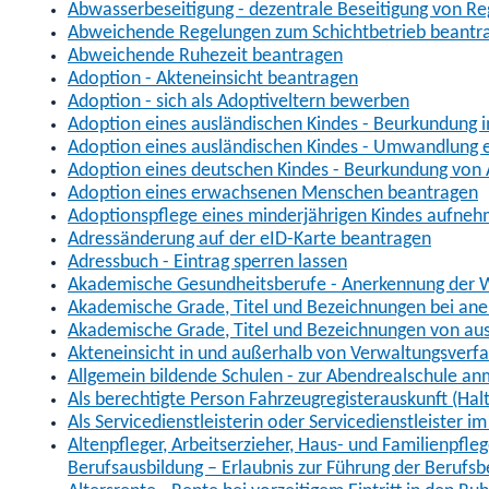
Abwasserbeseitigung - dezentrale Beseitigung von R
Abweichende Regelungen zum Schichtbetrieb beantr
Abweichende Ruhezeit beantragen
Adoption - Akteneinsicht beantragen
Adoption - sich als Adoptiveltern bewerben
Adoption eines ausländischen Kindes - Beurkundung 
Adoption eines ausländischen Kindes - Umwandlung e
Adoption eines deutschen Kindes - Beurkundung von
Adoption eines erwachsenen Menschen beantragen
Adoptionspflege eines minderjährigen Kindes aufne
Adressänderung auf der eID-Karte beantragen
Adressbuch - Eintrag sperren lassen
Akademische Gesundheitsberufe - Anerkennung der W
Akademische Grade, Titel und Bezeichnungen bei an
Akademische Grade, Titel und Bezeichnungen von au
Akteneinsicht in und außerhalb von Verwaltungsverf
Allgemein bildende Schulen - zur Abendrealschule a
Als berechtigte Person Fahrzeugregisterauskunft (Hal
Als Servicedienstleisterin oder Servicedienstleister 
Altenpfleger, Arbeitserzieher, Haus- und Familienpfle
Berufsausbildung – Erlaubnis zur Führung der Berufs