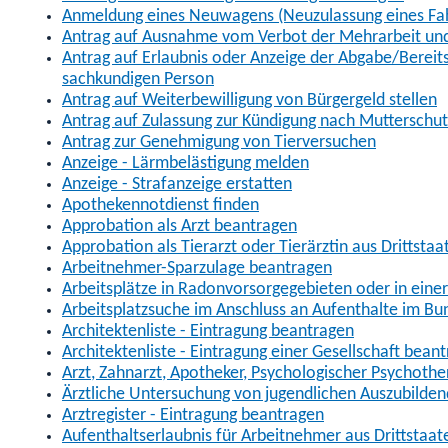
Anmeldung eines Neuwagens (Neuzulassung eines Fa
Antrag auf Ausnahme vom Verbot der Mehrarbeit und 
Antrag auf Erlaubnis oder Anzeige der Abgabe/Berei
sachkundigen Person
Antrag auf Weiterbewilligung von Bürgergeld stellen
Antrag auf Zulassung zur Kündigung nach Mutterschu
Antrag zur Genehmigung von Tierversuchen
Anzeige - Lärmbelästigung melden
Anzeige - Strafanzeige erstatten
Apothekennotdienst finden
Approbation als Arzt beantragen
Approbation als Tierarzt oder Tierärztin aus Drittsta
Arbeitnehmer-Sparzulage beantragen
Arbeitsplätze in Radonvorsorgegebieten oder in ein
Arbeitsplatzsuche im Anschluss an Aufenthalte im Bu
Architektenliste - Eintragung beantragen
Architektenliste - Eintragung einer Gesellschaft bean
Arzt, Zahnarzt, Apotheker, Psychologischer Psychoth
Ärztliche Untersuchung von jugendlichen Auszubilden
Arztregister - Eintragung beantragen
Aufenthaltserlaubnis für Arbeitnehmer aus Drittstaat