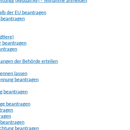
eitungg (AVdual/AV) - Teilnahme anmelden
halb der EU beantragen
g beantragen
dtiere)
r beantragen
antragen
angen der Behörde erteilen
kennen lassen
ennung beantragen
ng beantragen
age beantragen
tragen
ragen
 beantragen
uchtung beantragen