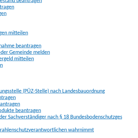
uhestand beantragen
ntragen
gen
gen mitteilen
ßnahme beantragen
 oder Gemeinde melden
rgeld mitteilen
en
hungsstelle (PÜZ-Stelle) nach Landesbauordnung
ntragen
eantragen
rodukte beantragen
der Sachverständiger nach § 18 Bundesbodenschutzgesetz
 Strahlenschutzverantwortlichen wahrnimmt