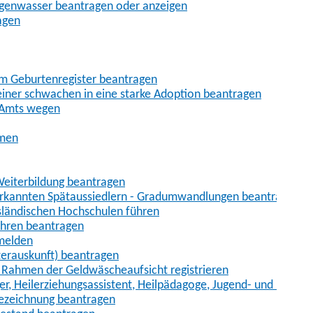
egenwasser beantragen oder anzeigen
agen
im Geburtenregister beantragen
iner schwachen in eine starke Adoption beantragen
 Amts wegen
hmen
eiterbildung beantragen
erkannten Spätaussiedlern - Gradumwandlungen beantragen
sländischen Hochschulen führen
ahren beantragen
nmelden
terauskunft) beantragen
im Rahmen der Geldwäscheaufsicht registrieren
ger, Heilerziehungsassistent, Heilpädagoge, Jugend- und Heimer
bezeichnung beantragen