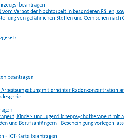
hrzeugs) beantragen
vom Verbot der Nachtarbeit in besonderen Fällen, sowie der
tstellung von gefährlichen Stoffen und Gemischen nach Chem
tzgesetz
aten beantragen
er Arbeitsumgebung mit erhöhter Radonkonzentration anmelde
ndesgebiet
tragen
erapeut, Kinder- und Jugendlichenpsychotherapeut mit auslän
den und Berufsanfängern - Bescheinigung vorlegen lassen
en - ICT-Karte beantragen