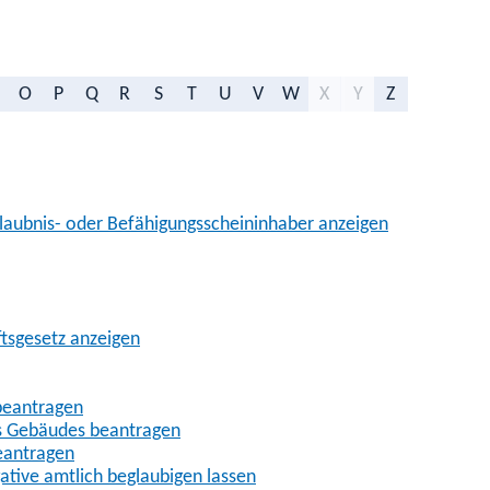
O
P
Q
R
S
T
U
V
W
X
Y
Z
aubnis- oder Befähigungsscheininhaber anzeigen
ftsgesetz anzeigen
beantragen
es Gebäudes beantragen
eantragen
gative amtlich beglaubigen lassen