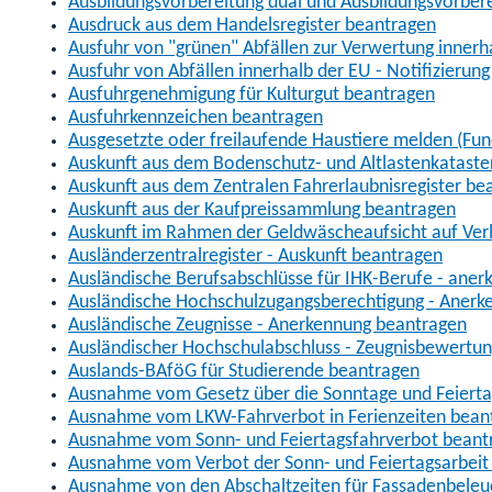
Ausbildungsvorbereitung dual und Ausbildungsvorber
Ausdruck aus dem Handelsregister beantragen
Ausfuhr von "grünen" Abfällen zur Verwertung inner
Ausfuhr von Abfällen innerhalb der EU - Notifizierun
Ausfuhrgenehmigung für Kulturgut beantragen
Ausfuhrkennzeichen beantragen
Ausgesetzte oder freilaufende Haustiere melden (Fun
Auskunft aus dem Bodenschutz- und Altlastenkataste
Auskunft aus dem Zentralen Fahrerlaubnisregister be
Auskunft aus der Kaufpreissammlung beantragen
Auskunft im Rahmen der Geldwäscheaufsicht auf Verl
Ausländerzentralregister - Auskunft beantragen
Ausländische Berufsabschlüsse für IHK-Berufe - aner
Ausländische Hochschulzugangsberechtigung - Anerk
Ausländische Zeugnisse - Anerkennung beantragen
Ausländischer Hochschulabschluss - Zeugnisbewertu
Auslands-BAföG für Studierende beantragen
Ausnahme vom Gesetz über die Sonntage und Feiert
Ausnahme vom LKW-Fahrverbot in Ferienzeiten bean
Ausnahme vom Sonn- und Feiertagsfahrverbot beant
Ausnahme vom Verbot der Sonn- und Feiertagsarbeit
Ausnahme von den Abschaltzeiten für Fassadenbele