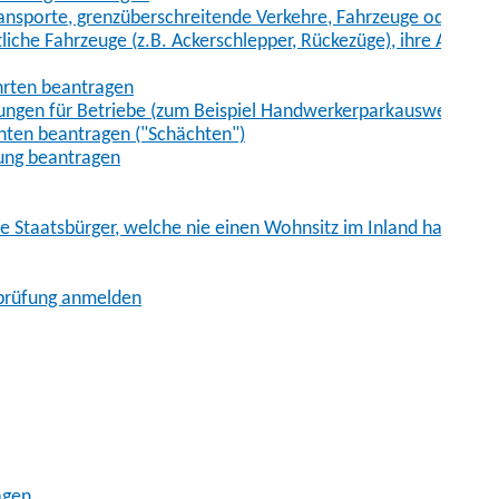
sporte, grenzüberschreitende Verkehre, Fahrzeuge oder Fah
iche Fahrzeuge (z.B. Ackerschlepper, Rückezüge), ihre Anhänge
hrten beantragen
ungen für Betriebe (zum Beispiel Handwerkerparkausweis)
ten beantragen ("Schächten")
ung beantragen
he Staatsbürger, welche nie einen Wohnsitz im Inland hatten
sprüfung anmelden
agen