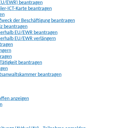
t-EU/EWR) beantragen
iler-ICT-Karte beantragen
gen
m Zweck der Beschäftigung beantragen
iz beantragen
außerhalb EU/EWR beantragen
ußerhalb EU/EWR verlängern
tragen
ängern
tragen
Tätigkeit beantragen
agen
chtsanwaltskammer beantragen
offen anzeigen
en