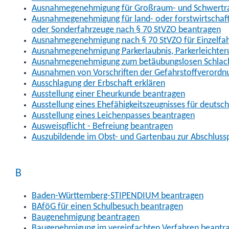
Ausnahmegenehmigung für Großraum- und Schwertran
Ausnahmegenehmigung für land- oder forstwirtschaftl
oder Sonderfahrzeuge nach § 70 StVZO beantragen
Ausnahmegenehmigung nach § 70 StVZO für Einzelfa
Ausnahmegenehmigung Parkerlaubnis, Parkerleichter
Ausnahmegenehmigung zum betäubungslosen Schlach
Ausnahmen von Vorschriften der Gefahrstoffverordn
Ausschlagung der Erbschaft erklären
Ausstellung einer Eheurkunde beantragen
Ausstellung eines Ehefähigkeitszeugnisses für deutsc
Ausstellung eines Leichenpasses beantragen
Ausweispflicht - Befreiung beantragen
Auszubildende im Obst- und Gartenbau zur Abschlus
B
Baden-Württemberg-STIPENDIUM beantragen
BAföG für einen Schulbesuch beantragen
Baugenehmigung beantragen
Baugenehmigung im vereinfachten Verfahren beantr