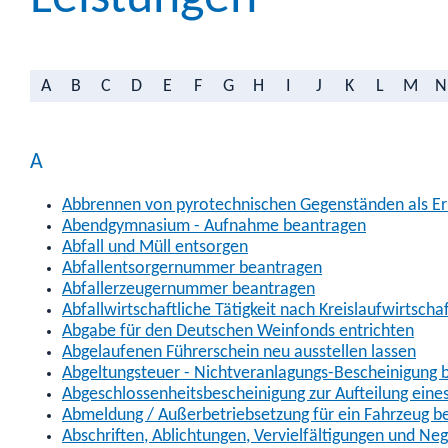
A
B
C
D
E
F
G
H
I
J
K
L
M
N
A
Abbrennen von pyrotechnischen Gegenständen als Erl
Abendgymnasium - Aufnahme beantragen
Abfall und Müll entsorgen
Abfallentsorgernummer beantragen
Abfallerzeugernummer beantragen
Abfallwirtschaftliche Tätigkeit nach Kreislaufwirtscha
Abgabe für den Deutschen Weinfonds entrichten
Abgelaufenen Führerschein neu ausstellen lassen
Abgeltungsteuer - Nichtveranlagungs-Bescheinigung 
Abgeschlossenheitsbescheinigung zur Aufteilung ein
Abmeldung / Außerbetriebsetzung für ein Fahrzeug b
Abschriften, Ablichtungen, Vervielfältigungen und Ne