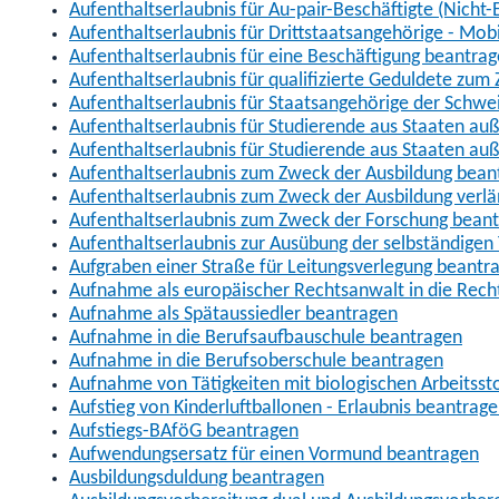
Aufenthaltserlaubnis für Au-pair-Beschäftigte (Nich
Aufenthaltserlaubnis für Drittstaatsangehörige - Mob
Aufenthaltserlaubnis für eine Beschäftigung beantra
Aufenthaltserlaubnis für qualifizierte Geduldete zu
Aufenthaltserlaubnis für Staatsangehörige der Schwe
Aufenthaltserlaubnis für Studierende aus Staaten 
Aufenthaltserlaubnis für Studierende aus Staaten a
Aufenthaltserlaubnis zum Zweck der Ausbildung bean
Aufenthaltserlaubnis zum Zweck der Ausbildung verl
Aufenthaltserlaubnis zum Zweck der Forschung bean
Aufenthaltserlaubnis zur Ausübung der selbständigen 
Aufgraben einer Straße für Leitungsverlegung beantr
Aufnahme als europäischer Rechtsanwalt in die Re
Aufnahme als Spätaussiedler beantragen
Aufnahme in die Berufsaufbauschule beantragen
Aufnahme in die Berufsoberschule beantragen
Aufnahme von Tätigkeiten mit biologischen Arbeitsst
Aufstieg von Kinderluftballonen - Erlaubnis beantrag
Aufstiegs-BAföG beantragen
Aufwendungsersatz für einen Vormund beantragen
Ausbildungsduldung beantragen