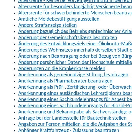
Altersrente - Rente bei vorzeitigem Eintritt in den R
Altersrente für besonders langjährig Versicherte bea
Altersrente für schwerbehinderte Menschen beantra
Amtliche Meldebestätigung ausstellen
Andere Strafanzeige stellen
Änderung bezüglich des Betriebs gentechnischer Anla
Änderung der Gemeinschaftslizenz beantragen
Änderung des Entwicklungsziels einer Ökokonto-Ma
Änderung des Wohnsitzes innerhalb derselben Stadt
Änderung nach Beantragung oder bei Bezug von Bürge
Änderung persönlicher Daten der Hochschule mitteil
Änderungen an die Krankenkasse melden
Anerkennung als gemeinnützige Stiftung beantragen
Anerkennung als Pharmaberater beantragen
Anerkennung als Prüf-, Zertifizierung- oder Überwac
Anerkennung eines ausländischen Lehrerdiploms bea
Anerkennung eines Sachkundelehrgangs für Asbest b
Anerkennung eines Sachkundelehrgangs für Biozid-P
Anerkennung und Bekanntgabe als Sachverständige o
Anfrage bei der Landesstelle für Bautechnik stellen
Angaben zur Person mitteilen, die die Aufgaben des
Anhänger Kraftfahrzeug - Zulassung beantragen