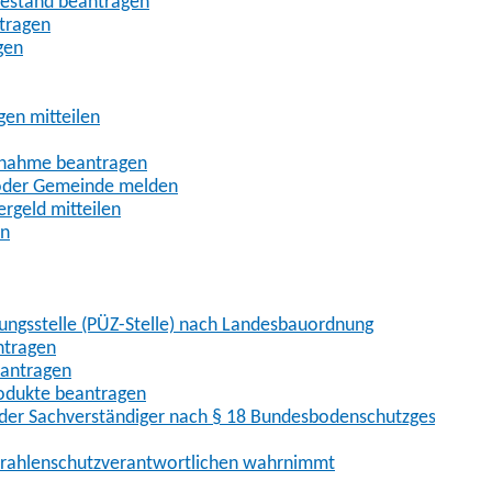
uhestand beantragen
ntragen
gen
gen mitteilen
ßnahme beantragen
 oder Gemeinde melden
rgeld mitteilen
en
hungsstelle (PÜZ-Stelle) nach Landesbauordnung
ntragen
eantragen
rodukte beantragen
der Sachverständiger nach § 18 Bundesbodenschutzgesetz
 Strahlenschutzverantwortlichen wahrnimmt