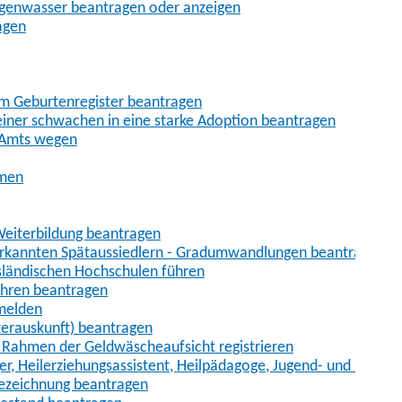
egenwasser beantragen oder anzeigen
agen
im Geburtenregister beantragen
iner schwachen in eine starke Adoption beantragen
 Amts wegen
hmen
eiterbildung beantragen
erkannten Spätaussiedlern - Gradumwandlungen beantragen
sländischen Hochschulen führen
ahren beantragen
nmelden
terauskunft) beantragen
im Rahmen der Geldwäscheaufsicht registrieren
ger, Heilerziehungsassistent, Heilpädagoge, Jugend- und Heimer
bezeichnung beantragen