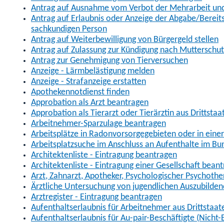
Antrag auf Ausnahme vom Verbot der Mehrarbeit und 
Antrag auf Erlaubnis oder Anzeige der Abgabe/Berei
sachkundigen Person
Antrag auf Weiterbewilligung von Bürgergeld stellen
Antrag auf Zulassung zur Kündigung nach Mutterschu
Antrag zur Genehmigung von Tierversuchen
Anzeige - Lärmbelästigung melden
Anzeige - Strafanzeige erstatten
Apothekennotdienst finden
Approbation als Arzt beantragen
Approbation als Tierarzt oder Tierärztin aus Drittsta
Arbeitnehmer-Sparzulage beantragen
Arbeitsplätze in Radonvorsorgegebieten oder in ein
Arbeitsplatzsuche im Anschluss an Aufenthalte im Bu
Architektenliste - Eintragung beantragen
Architektenliste - Eintragung einer Gesellschaft bean
Arzt, Zahnarzt, Apotheker, Psychologischer Psychoth
Ärztliche Untersuchung von jugendlichen Auszubilden
Arztregister - Eintragung beantragen
Aufenthaltserlaubnis für Arbeitnehmer aus Drittstaat
Aufenthaltserlaubnis für Au-pair-Beschäftigte (Nich