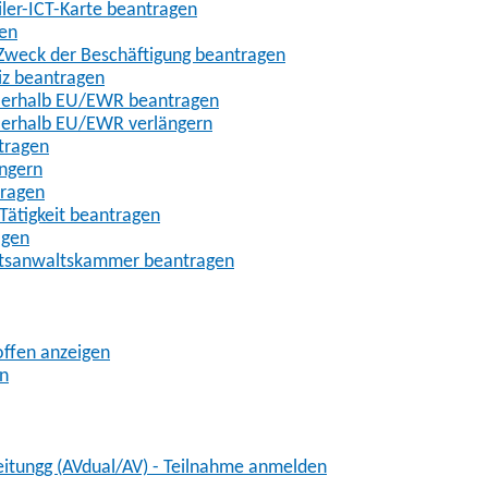
iler-ICT-Karte beantragen
gen
m Zweck der Beschäftigung beantragen
iz beantragen
außerhalb EU/EWR beantragen
ußerhalb EU/EWR verlängern
tragen
ängern
tragen
Tätigkeit beantragen
agen
chtsanwaltskammer beantragen
offen anzeigen
en
eitungg (AVdual/AV) - Teilnahme anmelden