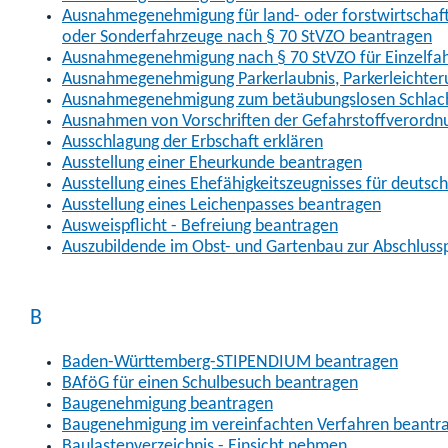
Ausnahmegenehmigung für land- oder forstwirtschaftl
oder Sonderfahrzeuge nach § 70 StVZO beantragen
Ausnahmegenehmigung nach § 70 StVZO für Einzelfa
Ausnahmegenehmigung Parkerlaubnis, Parkerleichter
Ausnahmegenehmigung zum betäubungslosen Schlach
Ausnahmen von Vorschriften der Gefahrstoffverordn
Ausschlagung der Erbschaft erklären
Ausstellung einer Eheurkunde beantragen
Ausstellung eines Ehefähigkeitszeugnisses für deutsc
Ausstellung eines Leichenpasses beantragen
Ausweispflicht - Befreiung beantragen
Auszubildende im Obst- und Gartenbau zur Abschlus
B
Baden-Württemberg-STIPENDIUM beantragen
BAföG für einen Schulbesuch beantragen
Baugenehmigung beantragen
Baugenehmigung im vereinfachten Verfahren beantr
Baulastenverzeichnis - Einsicht nehmen