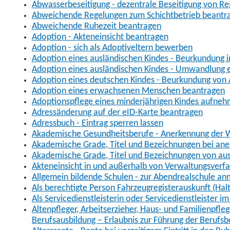
Abwasserbeseitigung - dezentrale Beseitigung von R
Abweichende Regelungen zum Schichtbetrieb beantr
Abweichende Ruhezeit beantragen
Adoption - Akteneinsicht beantragen
Adoption - sich als Adoptiveltern bewerben
Adoption eines ausländischen Kindes - Beurkundung 
Adoption eines ausländischen Kindes - Umwandlung e
Adoption eines deutschen Kindes - Beurkundung von
Adoption eines erwachsenen Menschen beantragen
Adoptionspflege eines minderjährigen Kindes aufne
Adressänderung auf der eID-Karte beantragen
Adressbuch - Eintrag sperren lassen
Akademische Gesundheitsberufe - Anerkennung der W
Akademische Grade, Titel und Bezeichnungen bei an
Akademische Grade, Titel und Bezeichnungen von au
Akteneinsicht in und außerhalb von Verwaltungsverf
Allgemein bildende Schulen - zur Abendrealschule a
Als berechtigte Person Fahrzeugregisterauskunft (Hal
Als Servicedienstleisterin oder Servicedienstleister 
Altenpfleger, Arbeitserzieher, Haus- und Familienpfle
Berufsausbildung – Erlaubnis zur Führung der Berufs