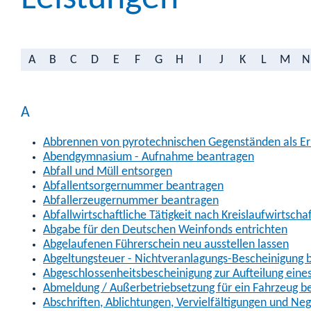
A
B
C
D
E
F
G
H
I
J
K
L
M
N
A
Abbrennen von pyrotechnischen Gegenständen als Erl
Abendgymnasium - Aufnahme beantragen
Abfall und Müll entsorgen
Abfallentsorgernummer beantragen
Abfallerzeugernummer beantragen
Abfallwirtschaftliche Tätigkeit nach Kreislaufwirtscha
Abgabe für den Deutschen Weinfonds entrichten
Abgelaufenen Führerschein neu ausstellen lassen
Abgeltungsteuer - Nichtveranlagungs-Bescheinigung 
Abgeschlossenheitsbescheinigung zur Aufteilung ein
Abmeldung / Außerbetriebsetzung für ein Fahrzeug b
Abschriften, Ablichtungen, Vervielfältigungen und Ne