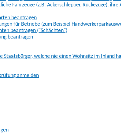
iche Fahrzeuge (z.B. Ackerschlepper, Rückezüge), ihre Anhänge
hrten beantragen
ungen für Betriebe (zum Beispiel Handwerkerparkausweis)
ten beantragen ("Schächten")
ung beantragen
he Staatsbürger, welche nie einen Wohnsitz im Inland hatten
sprüfung anmelden
agen