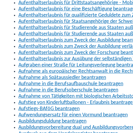
Aufenthaltserlaubnis für Drittstaatsangehörige - Mob
Aufenthaltserlaubnis für eine Beschäftigung beantra
Aufenthaltserlaubnis für qualifizierte Geduldete zu
Aufenthaltserlaubnis für Staatsangehörige der Schwe
Aufenthaltserlaubnis für Studierende aus Staaten 
Aufenthaltserlaubnis für Studierende aus Staaten a
Aufenthaltserlaubnis zum Zweck der Ausbildung bean
Aufenthaltserlaubnis zum Zweck der Ausbildung verl
Aufenthaltserlaubnis zum Zweck der Forschung bean
Aufenthaltserlaubnis zur Ausübung der selbständigen 
Aufgraben einer Straße für Leitungsverlegung beantr
Aufnahme als europäischer Rechtsanwalt in die Re
Aufnahme als Spätaussiedler beantragen
Aufnahme in die Berufsaufbauschule beantragen
Aufnahme in die Berufsoberschule beantragen
Aufnahme von Tätigkeiten mit biologischen Arbeitsst
Aufstieg von Kinderluftballonen - Erlaubnis beantrag
Aufstiegs-BAföG beantragen
Aufwendungsersatz für einen Vormund beantragen
Ausbildungsduldung beantragen
Ausbildungsvorbereitung dual und Ausbildungsvorber