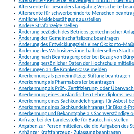
Altersrente - Rente bei vorzeitigem Eintritt in den R
Altersrente für besonders langjährig Versicherte bea
Altersrente für schwerbehinderte Menschen beantra
Amtliche Meldebestätigung ausstellen
Andere Strafanzeige stellen
Änderung bezüglich des Betriebs gentechnischer Anla
Änderung der Gemeinschaftslizenz beantragen
Änderung des Entwicklungsziels einer Ökokonto-Ma
Änderung des Wohnsitzes innerhalb derselben Stadt
Änderung nach Beantragung oder bei Bezug von Bürge
Änderung persönlicher Daten der Hochschule mitteil
Änderungen an die Krankenkasse melden
Anerkennung als gemeinnützige Stiftung beantragen
Anerkennung als Pharmaberater beantragen
Anerkennung als Prüf-, Zertifizierung- oder Überwac
Anerkennung eines ausländischen Lehrerdiploms bea
Anerkennung eines Sachkundelehrgangs für Asbest b
Anerkennung eines Sachkundelehrgangs für Biozid-P
Anerkennung und Bekanntgabe als Sachverständige o
Anfrage bei der Landesstelle für Bautechnik stellen
Angaben zur Person mitteilen, die die Aufgaben des
Anhänger Kraftfahrzeug - Zulassung beantragen