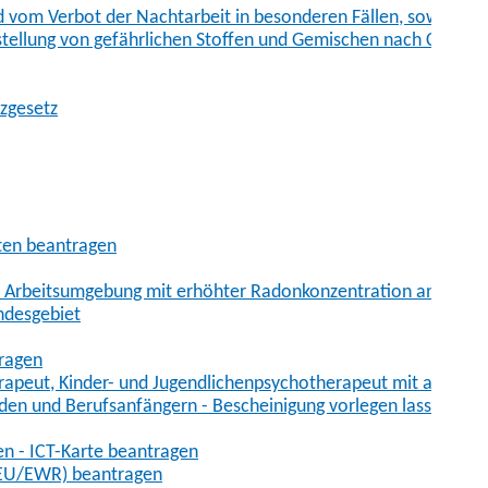
vom Verbot der Nachtarbeit in besonderen Fällen, sowie der
tstellung von gefährlichen Stoffen und Gemischen nach Chem
tzgesetz
aten beantragen
er Arbeitsumgebung mit erhöhter Radonkonzentration anmelde
ndesgebiet
tragen
erapeut, Kinder- und Jugendlichenpsychotherapeut mit auslän
den und Berufsanfängern - Bescheinigung vorlegen lassen
en - ICT-Karte beantragen
t-EU/EWR) beantragen