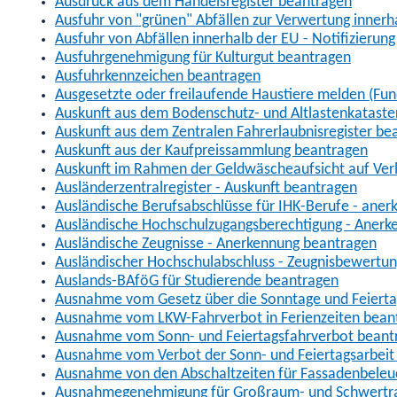
Ausdruck aus dem Handelsregister beantragen
Ausfuhr von "grünen" Abfällen zur Verwertung inner
Ausfuhr von Abfällen innerhalb der EU - Notifizierun
Ausfuhrgenehmigung für Kulturgut beantragen
Ausfuhrkennzeichen beantragen
Ausgesetzte oder freilaufende Haustiere melden (Fun
Auskunft aus dem Bodenschutz- und Altlastenkataste
Auskunft aus dem Zentralen Fahrerlaubnisregister be
Auskunft aus der Kaufpreissammlung beantragen
Auskunft im Rahmen der Geldwäscheaufsicht auf Verl
Ausländerzentralregister - Auskunft beantragen
Ausländische Berufsabschlüsse für IHK-Berufe - aner
Ausländische Hochschulzugangsberechtigung - Anerk
Ausländische Zeugnisse - Anerkennung beantragen
Ausländischer Hochschulabschluss - Zeugnisbewertu
Auslands-BAföG für Studierende beantragen
Ausnahme vom Gesetz über die Sonntage und Feiert
Ausnahme vom LKW-Fahrverbot in Ferienzeiten bean
Ausnahme vom Sonn- und Feiertagsfahrverbot beant
Ausnahme vom Verbot der Sonn- und Feiertagsarbeit
Ausnahme von den Abschaltzeiten für Fassadenbele
Ausnahmegenehmigung für Großraum- und Schwertran