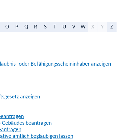
O
P
Q
R
S
T
U
V
W
X
Y
Z
aubnis- oder Befähigungsscheininhaber anzeigen
ftsgesetz anzeigen
beantragen
es Gebäudes beantragen
eantragen
gative amtlich beglaubigen lassen