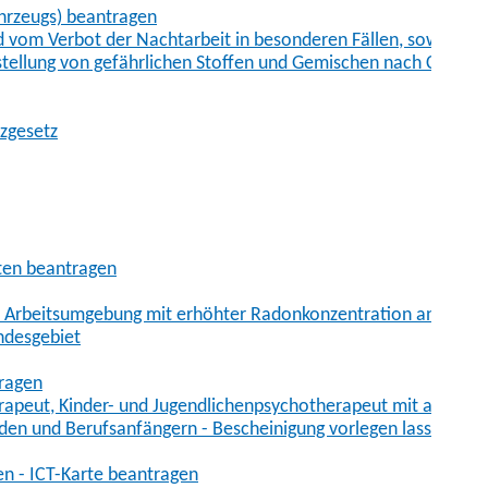
hrzeugs) beantragen
vom Verbot der Nachtarbeit in besonderen Fällen, sowie der
tstellung von gefährlichen Stoffen und Gemischen nach Chem
tzgesetz
aten beantragen
er Arbeitsumgebung mit erhöhter Radonkonzentration anmelde
ndesgebiet
tragen
erapeut, Kinder- und Jugendlichenpsychotherapeut mit auslän
den und Berufsanfängern - Bescheinigung vorlegen lassen
en - ICT-Karte beantragen