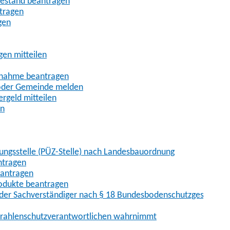
uhestand beantragen
ntragen
gen
gen mitteilen
ßnahme beantragen
 oder Gemeinde melden
rgeld mitteilen
en
hungsstelle (PÜZ-Stelle) nach Landesbauordnung
ntragen
eantragen
rodukte beantragen
der Sachverständiger nach § 18 Bundesbodenschutzgesetz
 Strahlenschutzverantwortlichen wahrnimmt