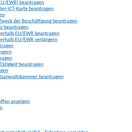
t-EU/EWR) beantragen
iler-ICT-Karte beantragen
gen
m Zweck der Beschäftigung beantragen
iz beantragen
außerhalb EU/EWR beantragen
ußerhalb EU/EWR verlängern
tragen
ängern
tragen
Tätigkeit beantragen
agen
chtsanwaltskammer beantragen
offen anzeigen
en