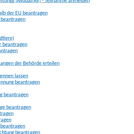
eitungg (AVdual/AV) - Teilnahme anmelden
halb der EU beantragen
g beantragen
dtiere)
r beantragen
antragen
angen der Behörde erteilen
kennen lassen
ennung beantragen
ng beantragen
age beantragen
tragen
ragen
 beantragen
uchtung beantragen