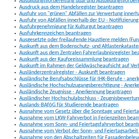
Ausbildungsvorbereitung dual und Ausbildungsvorber
Ausdruck aus dem Handelsregister beantragen
Ausfuhr von "grünen" Abfällen zur Verwertung inner
Ausfuhr von Abfällen innerhalb der EU - Notifizierun
Ausfuhrgenehmigung für Kulturgut beantragen
Ausfuhrkennzeichen beantragen
Ausgesetzte oder freilaufende Haustiere melden (Fun
Auskunft aus dem Bodenschutz- und Altlastenkataste
Auskunft aus dem Zentralen Fahrerlaubnisregister be
Auskunft aus der Kaufpreissammlung beantragen
Auskunft im Rahmen der Geldwäscheaufsicht auf Verl
Ausländerzentralregister - Auskunft beantragen
Ausländische Berufsabschlüsse für IHK-Berufe - aner
Ausländische Hochschulzugangsberechtigung - Anerk
Ausländische Zeugnisse - Anerkennung beantragen
Ausländischer Hochschulabschluss - Zeugnisbewertu
Auslands-BAföG für Studierende beantragen
Ausnahme vom Gesetz über die Sonntage und Feiert
Ausnahme vom LKW-Fahrverbot in Ferienzeiten bean
Ausnahme vom Sonn- und Feiertagsfahrverbot beant
Ausnahme vom Verbot der Sonn- und Feiertagsarbeit
Ausnahme von den Abschaltzeiten für Fassadenbele