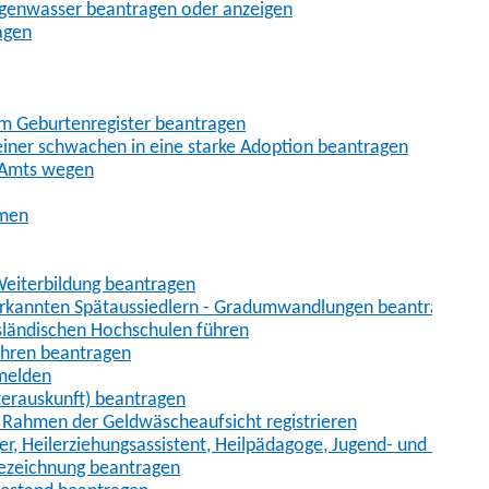
egenwasser beantragen oder anzeigen
agen
im Geburtenregister beantragen
iner schwachen in eine starke Adoption beantragen
 Amts wegen
hmen
eiterbildung beantragen
erkannten Spätaussiedlern - Gradumwandlungen beantragen
sländischen Hochschulen führen
ahren beantragen
nmelden
terauskunft) beantragen
im Rahmen der Geldwäscheaufsicht registrieren
ger, Heilerziehungsassistent, Heilpädagoge, Jugend- und Heimer
bezeichnung beantragen