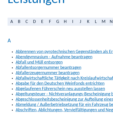
A
B
C
D
E
F
G
H
I
J
K
L
M
N
A
Abbrennen von pyrotechnischen Gegenständen als Erl
Abendgymnasium - Aufnahme beantragen
Abfall und Müll entsorgen
Abfallentsorgernummer beantragen
Abfallerzeugernummer beantragen
Abfallwirtschaftliche Tätigkeit nach Kreislaufwirtscha
Abgabe für den Deutschen Weinfonds entrichten
Abgelaufenen Führerschein neu ausstellen lassen
Abgeltungsteuer - Nichtveranlagungs-Bescheinigung 
Abgeschlossenheitsbescheinigung zur Aufteilung ein
Abmeldung / Außerbetriebsetzung für ein Fahrzeug b
Abschriften, Ablichtungen, Vervielfältigungen und Ne