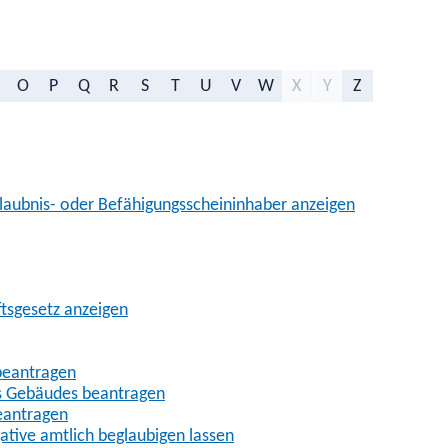
O
P
Q
R
S
T
U
V
W
X
Y
Z
aubnis- oder Befähigungsscheininhaber anzeigen
ftsgesetz anzeigen
beantragen
es Gebäudes beantragen
eantragen
gative amtlich beglaubigen lassen