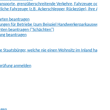
sporte, grenzüberschreitende Verkehre, Fahrzeuge oder Fah
iche Fahrzeuge (z.B. Ackerschlepper, Rückezüge), ihre Anhänge
hrten beantragen
ungen für Betriebe (zum Beispiel Handwerkerparkausweis)
ten beantragen ("Schächten")
ung beantragen
he Staatsbürger, welche nie einen Wohnsitz im Inland hatten
sprüfung anmelden
agen