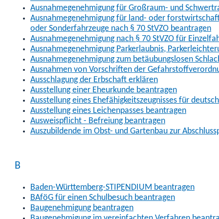
Ausnahmegenehmigung für Großraum- und Schwertran
Ausnahmegenehmigung für land- oder forstwirtschaftl
oder Sonderfahrzeuge nach § 70 StVZO beantragen
Ausnahmegenehmigung nach § 70 StVZO für Einzelfa
Ausnahmegenehmigung Parkerlaubnis, Parkerleichter
Ausnahmegenehmigung zum betäubungslosen Schlach
Ausnahmen von Vorschriften der Gefahrstoffverordn
Ausschlagung der Erbschaft erklären
Ausstellung einer Eheurkunde beantragen
Ausstellung eines Ehefähigkeitszeugnisses für deutsc
Ausstellung eines Leichenpasses beantragen
Ausweispflicht - Befreiung beantragen
Auszubildende im Obst- und Gartenbau zur Abschlus
B
Baden-Württemberg-STIPENDIUM beantragen
BAföG für einen Schulbesuch beantragen
Baugenehmigung beantragen
Baugenehmigung im vereinfachten Verfahren beantr