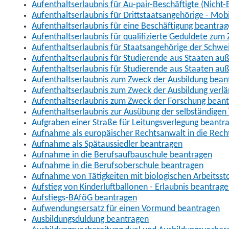
Aufenthaltserlaubnis für Au-pair-Beschäftigte (Nich
Aufenthaltserlaubnis für Drittstaatsangehörige - Mob
Aufenthaltserlaubnis für eine Beschäftigung beantra
Aufenthaltserlaubnis für qualifizierte Geduldete zu
Aufenthaltserlaubnis für Staatsangehörige der Schwe
Aufenthaltserlaubnis für Studierende aus Staaten 
Aufenthaltserlaubnis für Studierende aus Staaten a
Aufenthaltserlaubnis zum Zweck der Ausbildung bean
Aufenthaltserlaubnis zum Zweck der Ausbildung verl
Aufenthaltserlaubnis zum Zweck der Forschung bean
Aufenthaltserlaubnis zur Ausübung der selbständigen 
Aufgraben einer Straße für Leitungsverlegung beantr
Aufnahme als europäischer Rechtsanwalt in die Re
Aufnahme als Spätaussiedler beantragen
Aufnahme in die Berufsaufbauschule beantragen
Aufnahme in die Berufsoberschule beantragen
Aufnahme von Tätigkeiten mit biologischen Arbeitsst
Aufstieg von Kinderluftballonen - Erlaubnis beantrag
Aufstiegs-BAföG beantragen
Aufwendungsersatz für einen Vormund beantragen
Ausbildungsduldung beantragen