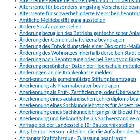
Altersrente - Rente bei vorzeitigem Eintritt in den R
Altersrente für besonders langjährig Versicherte bea
Altersrente für schwerbehinderte Menschen beantra
Amtliche Meldebestätigung ausstellen
Andere Strafanzeige stellen
Änderung bezüglich des Betriebs gentechnischer Anla
Änderung der Gemeinschaftslizenz beantragen
Änderung des Entwicklungsziels einer Ökokonto-Ma
Änderung des Wohnsitzes innerhalb derselben Stadt
Änderung nach Beantragung oder bei Bezug von Bürge
Änderung persönlicher Daten der Hochschule mitteil
Änderungen an die Krankenkasse melden
Anerkennung als gemeinnützige Stiftung beantragen
Anerkennung als Pharmaberater beantragen
Anerkennung als Prüf-, Zertifizierung- oder Überwac
Anerkennung eines ausländischen Lehrerdiploms bea
Anerkennung eines Sachkundelehrgangs für Asbest b
Anerkennung eines Sachkundelehrgangs für Biozid-P
Anerkennung und Bekanntgabe als Sachverständige o
Anfrage bei der Landesstelle für Bautechnik stellen
Angaben zur Person mitteilen, die die Aufgaben des
Anhänger Kraftfahrzeug - Zulassung beantragen