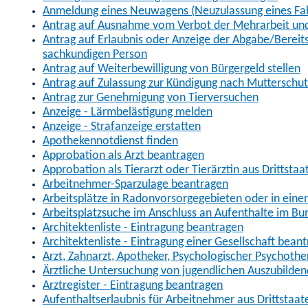
Anmeldung eines Neuwagens (Neuzulassung eines Fa
Antrag auf Ausnahme vom Verbot der Mehrarbeit und 
Antrag auf Erlaubnis oder Anzeige der Abgabe/Berei
sachkundigen Person
Antrag auf Weiterbewilligung von Bürgergeld stellen
Antrag auf Zulassung zur Kündigung nach Mutterschu
Antrag zur Genehmigung von Tierversuchen
Anzeige - Lärmbelästigung melden
Anzeige - Strafanzeige erstatten
Apothekennotdienst finden
Approbation als Arzt beantragen
Approbation als Tierarzt oder Tierärztin aus Drittsta
Arbeitnehmer-Sparzulage beantragen
Arbeitsplätze in Radonvorsorgegebieten oder in ein
Arbeitsplatzsuche im Anschluss an Aufenthalte im Bu
Architektenliste - Eintragung beantragen
Architektenliste - Eintragung einer Gesellschaft bean
Arzt, Zahnarzt, Apotheker, Psychologischer Psychoth
Ärztliche Untersuchung von jugendlichen Auszubilden
Arztregister - Eintragung beantragen
Aufenthaltserlaubnis für Arbeitnehmer aus Drittstaat