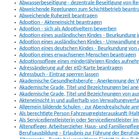
Abwasserbeseitigung - dezentrale Beseitigung von R
Abweichende Regelungen zum Schichtbetrieb beantr
Abweichende Ruhezeit beantragen
Adoption - Akteneinsicht beantragen
Adoption - sich als Adoptiveltern bewerben
Adoption eines ausländischen Kindes - Beurkundung 
Adoption eines ausländischen Kindes - Umwandlung e
Adoption eines deutschen Kindes - Beurkundung von
Adoption eines erwachsenen Menschen beantragen
Adoptionspflege eines minderjährigen Kindes aufne
Adressänderung auf der eID-Karte beantragen
Adressbuch - Eintrag sperren lassen
Akademische Gesundheitsberufe - Anerkennung der W
Akademische Grade, Titel und Bezeichnungen bei an
Akademische Grade, Titel und Bezeichnungen von au
Akteneinsicht in und außerhalb von Verwaltungsverf
Allgemein bildende Schulen - zur Abendrealschule a
Als berechtigte Person Fahrzeugregisterauskunft (Hal
Als Servicedienstleisterin oder Servicedienstleister 
Altenpfleger, Arbeitserzieher, Haus- und Familienpfle
Berufsausbildung – Erlaubnis zur Führung der Berufs