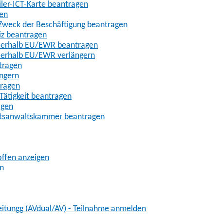
iler-ICT-Karte beantragen
gen
m Zweck der Beschäftigung beantragen
iz beantragen
außerhalb EU/EWR beantragen
ußerhalb EU/EWR verlängern
tragen
ängern
tragen
Tätigkeit beantragen
agen
chtsanwaltskammer beantragen
offen anzeigen
en
eitungg (AVdual/AV) - Teilnahme anmelden