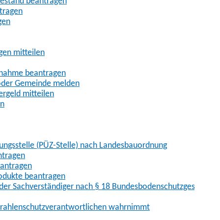
uhestand beantragen
ntragen
gen
gen mitteilen
ßnahme beantragen
 oder Gemeinde melden
rgeld mitteilen
en
hungsstelle (PÜZ-Stelle) nach Landesbauordnung
ntragen
eantragen
rodukte beantragen
der Sachverständiger nach § 18 Bundesbodenschutzgesetz
 Strahlenschutzverantwortlichen wahrnimmt