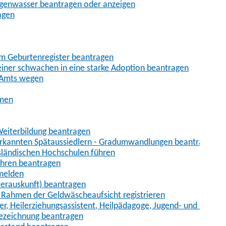
egenwasser beantragen oder anzeigen
agen
im Geburtenregister beantragen
iner schwachen in eine starke Adoption beantragen
 Amts wegen
hmen
eiterbildung beantragen
erkannten Spätaussiedlern - Gradumwandlungen beantragen
sländischen Hochschulen führen
ahren beantragen
nmelden
terauskunft) beantragen
im Rahmen der Geldwäscheaufsicht registrieren
ger, Heilerziehungsassistent, Heilpädagoge, Jugend- und Heimer
bezeichnung beantragen