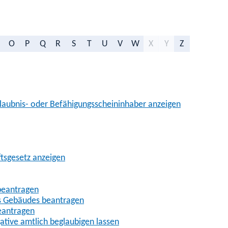
O
P
Q
R
S
T
U
V
W
X
Y
Z
aubnis- oder Befähigungsscheininhaber anzeigen
ftsgesetz anzeigen
beantragen
es Gebäudes beantragen
eantragen
gative amtlich beglaubigen lassen