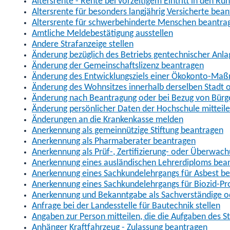
Altersrente - Rente bei vorzeitigem Eintritt in den R
Altersrente für besonders langjährig Versicherte bea
Altersrente für schwerbehinderte Menschen beantra
Amtliche Meldebestätigung ausstellen
Andere Strafanzeige stellen
Änderung bezüglich des Betriebs gentechnischer Anla
Änderung der Gemeinschaftslizenz beantragen
Änderung des Entwicklungsziels einer Ökokonto-Ma
Änderung des Wohnsitzes innerhalb derselben Stadt
Änderung nach Beantragung oder bei Bezug von Bürge
Änderung persönlicher Daten der Hochschule mitteil
Änderungen an die Krankenkasse melden
Anerkennung als gemeinnützige Stiftung beantragen
Anerkennung als Pharmaberater beantragen
Anerkennung als Prüf-, Zertifizierung- oder Überwac
Anerkennung eines ausländischen Lehrerdiploms bea
Anerkennung eines Sachkundelehrgangs für Asbest b
Anerkennung eines Sachkundelehrgangs für Biozid-P
Anerkennung und Bekanntgabe als Sachverständige o
Anfrage bei der Landesstelle für Bautechnik stellen
Angaben zur Person mitteilen, die die Aufgaben des
Anhänger Kraftfahrzeug - Zulassung beantragen