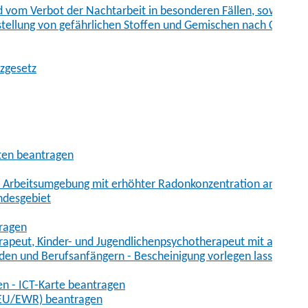
vom Verbot der Nachtarbeit in besonderen Fällen, sowie der
tstellung von gefährlichen Stoffen und Gemischen nach Chem
tzgesetz
aten beantragen
er Arbeitsumgebung mit erhöhter Radonkonzentration anmelde
ndesgebiet
tragen
erapeut, Kinder- und Jugendlichenpsychotherapeut mit auslän
den und Berufsanfängern - Bescheinigung vorlegen lassen
en - ICT-Karte beantragen
t-EU/EWR) beantragen