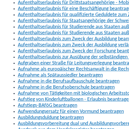
Aufenthaltserlaubnis für Drittstaatsangehörige - Mob
Aufenthaltserlaubnis für eine Beschäftigung beantra
Aufenthaltserlaubnis für qualifizierte Geduldete zu
Aufenthaltserlaubnis für Staatsangehörige der Schwe
Aufenthaltserlaubnis für Studierende aus Staaten 
Aufenthaltserlaubnis für Studierende aus Staaten a
Aufenthaltserlaubnis zum Zweck der Ausbildung bean
Aufenthaltserlaubnis zum Zweck der Ausbildung verl
Aufenthaltserlaubnis zum Zweck der Forschung bean
Aufenthaltserlaubnis zur Ausübung der selbständigen 
Aufgraben einer Straße für Leitungsverlegung beantr
Aufnahme als europäischer Rechtsanwalt in die Re
Aufnahme als Spätaussiedler beantragen
Aufnahme in die Berufsaufbauschule beantragen
Aufnahme in die Berufsoberschule beantragen
Aufnahme von Tätigkeiten mit biologischen Arbeitsst
Aufstieg von Kinderluftballonen - Erlaubnis beantrag
Aufstiegs-BAföG beantragen
Aufwendungsersatz für einen Vormund beantragen
Ausbildungsduldung beantragen
Ausbildungsvorbereitung dual und Ausbildungsvorber