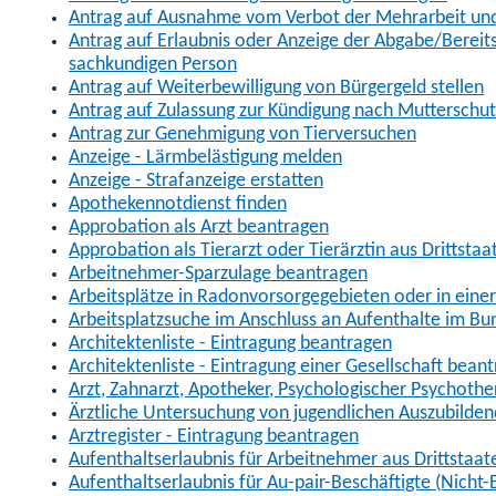
Antrag auf Ausnahme vom Verbot der Mehrarbeit und 
Antrag auf Erlaubnis oder Anzeige der Abgabe/Berei
sachkundigen Person
Antrag auf Weiterbewilligung von Bürgergeld stellen
Antrag auf Zulassung zur Kündigung nach Mutterschu
Antrag zur Genehmigung von Tierversuchen
Anzeige - Lärmbelästigung melden
Anzeige - Strafanzeige erstatten
Apothekennotdienst finden
Approbation als Arzt beantragen
Approbation als Tierarzt oder Tierärztin aus Drittsta
Arbeitnehmer-Sparzulage beantragen
Arbeitsplätze in Radonvorsorgegebieten oder in ein
Arbeitsplatzsuche im Anschluss an Aufenthalte im Bu
Architektenliste - Eintragung beantragen
Architektenliste - Eintragung einer Gesellschaft bean
Arzt, Zahnarzt, Apotheker, Psychologischer Psychoth
Ärztliche Untersuchung von jugendlichen Auszubilden
Arztregister - Eintragung beantragen
Aufenthaltserlaubnis für Arbeitnehmer aus Drittstaat
Aufenthaltserlaubnis für Au-pair-Beschäftigte (Nich