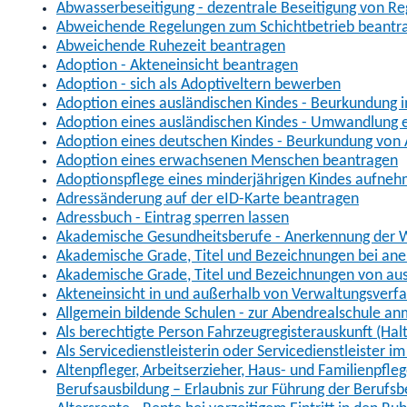
Abwasserbeseitigung - dezentrale Beseitigung von R
Abweichende Regelungen zum Schichtbetrieb beantr
Abweichende Ruhezeit beantragen
Adoption - Akteneinsicht beantragen
Adoption - sich als Adoptiveltern bewerben
Adoption eines ausländischen Kindes - Beurkundung 
Adoption eines ausländischen Kindes - Umwandlung e
Adoption eines deutschen Kindes - Beurkundung von
Adoption eines erwachsenen Menschen beantragen
Adoptionspflege eines minderjährigen Kindes aufne
Adressänderung auf der eID-Karte beantragen
Adressbuch - Eintrag sperren lassen
Akademische Gesundheitsberufe - Anerkennung der W
Akademische Grade, Titel und Bezeichnungen bei an
Akademische Grade, Titel und Bezeichnungen von au
Akteneinsicht in und außerhalb von Verwaltungsverf
Allgemein bildende Schulen - zur Abendrealschule a
Als berechtigte Person Fahrzeugregisterauskunft (Hal
Als Servicedienstleisterin oder Servicedienstleister 
Altenpfleger, Arbeitserzieher, Haus- und Familienpfle
Berufsausbildung – Erlaubnis zur Führung der Berufs