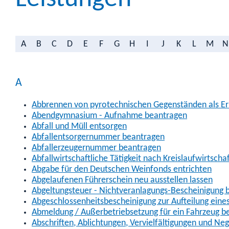
A
B
C
D
E
F
G
H
I
J
K
L
M
N
A
Abbrennen von pyrotechnischen Gegenständen als Erl
Abendgymnasium - Aufnahme beantragen
Abfall und Müll entsorgen
Abfallentsorgernummer beantragen
Abfallerzeugernummer beantragen
Abfallwirtschaftliche Tätigkeit nach Kreislaufwirtscha
Abgabe für den Deutschen Weinfonds entrichten
Abgelaufenen Führerschein neu ausstellen lassen
Abgeltungsteuer - Nichtveranlagungs-Bescheinigung 
Abgeschlossenheitsbescheinigung zur Aufteilung ein
Abmeldung / Außerbetriebsetzung für ein Fahrzeug b
Abschriften, Ablichtungen, Vervielfältigungen und Ne