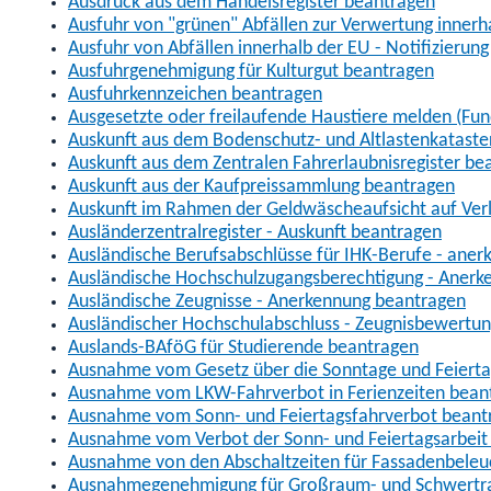
Ausdruck aus dem Handelsregister beantragen
Ausfuhr von "grünen" Abfällen zur Verwertung inner
Ausfuhr von Abfällen innerhalb der EU - Notifizierun
Ausfuhrgenehmigung für Kulturgut beantragen
Ausfuhrkennzeichen beantragen
Ausgesetzte oder freilaufende Haustiere melden (Fun
Auskunft aus dem Bodenschutz- und Altlastenkataste
Auskunft aus dem Zentralen Fahrerlaubnisregister be
Auskunft aus der Kaufpreissammlung beantragen
Auskunft im Rahmen der Geldwäscheaufsicht auf Verl
Ausländerzentralregister - Auskunft beantragen
Ausländische Berufsabschlüsse für IHK-Berufe - aner
Ausländische Hochschulzugangsberechtigung - Anerk
Ausländische Zeugnisse - Anerkennung beantragen
Ausländischer Hochschulabschluss - Zeugnisbewertu
Auslands-BAföG für Studierende beantragen
Ausnahme vom Gesetz über die Sonntage und Feiert
Ausnahme vom LKW-Fahrverbot in Ferienzeiten bean
Ausnahme vom Sonn- und Feiertagsfahrverbot beant
Ausnahme vom Verbot der Sonn- und Feiertagsarbeit
Ausnahme von den Abschaltzeiten für Fassadenbele
Ausnahmegenehmigung für Großraum- und Schwertran