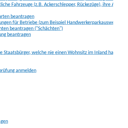
iche Fahrzeuge (z.B. Ackerschlepper, Rückezüge), ihre Anhänge
hrten beantragen
ungen für Betriebe (zum Beispiel Handwerkerparkausweis)
ten beantragen ("Schächten")
ung beantragen
he Staatsbürger, welche nie einen Wohnsitz im Inland hatten
sprüfung anmelden
agen