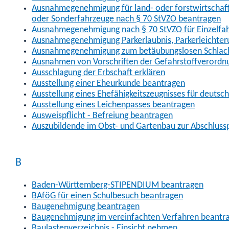
Ausnahmegenehmigung für land- oder forstwirtschaftl
oder Sonderfahrzeuge nach § 70 StVZO beantragen
Ausnahmegenehmigung nach § 70 StVZO für Einzelfa
Ausnahmegenehmigung Parkerlaubnis, Parkerleichter
Ausnahmegenehmigung zum betäubungslosen Schlach
Ausnahmen von Vorschriften der Gefahrstoffverordn
Ausschlagung der Erbschaft erklären
Ausstellung einer Eheurkunde beantragen
Ausstellung eines Ehefähigkeitszeugnisses für deutsc
Ausstellung eines Leichenpasses beantragen
Ausweispflicht - Befreiung beantragen
Auszubildende im Obst- und Gartenbau zur Abschlus
B
Baden-Württemberg-STIPENDIUM beantragen
BAföG für einen Schulbesuch beantragen
Baugenehmigung beantragen
Baugenehmigung im vereinfachten Verfahren beantr
Baulastenverzeichnis - Einsicht nehmen