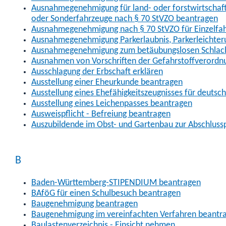
Ausnahmegenehmigung für land- oder forstwirtschaftl
oder Sonderfahrzeuge nach § 70 StVZO beantragen
Ausnahmegenehmigung nach § 70 StVZO für Einzelfa
Ausnahmegenehmigung Parkerlaubnis, Parkerleichter
Ausnahmegenehmigung zum betäubungslosen Schlach
Ausnahmen von Vorschriften der Gefahrstoffverordn
Ausschlagung der Erbschaft erklären
Ausstellung einer Eheurkunde beantragen
Ausstellung eines Ehefähigkeitszeugnisses für deutsc
Ausstellung eines Leichenpasses beantragen
Ausweispflicht - Befreiung beantragen
Auszubildende im Obst- und Gartenbau zur Abschlus
B
Baden-Württemberg-STIPENDIUM beantragen
BAföG für einen Schulbesuch beantragen
Baugenehmigung beantragen
Baugenehmigung im vereinfachten Verfahren beantr
Baulastenverzeichnis - Einsicht nehmen