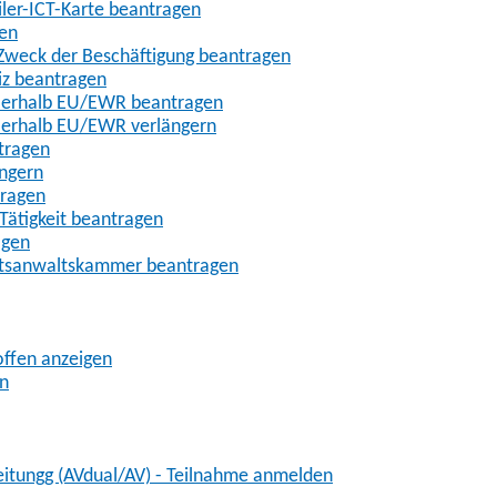
iler-ICT-Karte beantragen
gen
m Zweck der Beschäftigung beantragen
iz beantragen
außerhalb EU/EWR beantragen
ußerhalb EU/EWR verlängern
tragen
ängern
tragen
Tätigkeit beantragen
agen
chtsanwaltskammer beantragen
offen anzeigen
en
eitungg (AVdual/AV) - Teilnahme anmelden