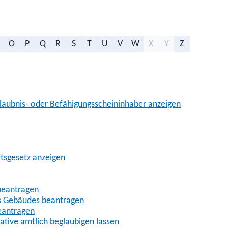
O
P
Q
R
S
T
U
V
W
X
Y
Z
aubnis- oder Befähigungsscheininhaber anzeigen
ftsgesetz anzeigen
beantragen
es Gebäudes beantragen
eantragen
gative amtlich beglaubigen lassen