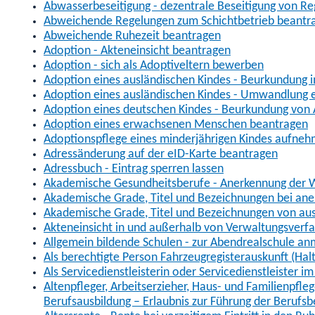
Abwasserbeseitigung - dezentrale Beseitigung von R
Abweichende Regelungen zum Schichtbetrieb beantr
Abweichende Ruhezeit beantragen
Adoption - Akteneinsicht beantragen
Adoption - sich als Adoptiveltern bewerben
Adoption eines ausländischen Kindes - Beurkundung 
Adoption eines ausländischen Kindes - Umwandlung e
Adoption eines deutschen Kindes - Beurkundung von
Adoption eines erwachsenen Menschen beantragen
Adoptionspflege eines minderjährigen Kindes aufne
Adressänderung auf der eID-Karte beantragen
Adressbuch - Eintrag sperren lassen
Akademische Gesundheitsberufe - Anerkennung der W
Akademische Grade, Titel und Bezeichnungen bei an
Akademische Grade, Titel und Bezeichnungen von au
Akteneinsicht in und außerhalb von Verwaltungsverf
Allgemein bildende Schulen - zur Abendrealschule a
Als berechtigte Person Fahrzeugregisterauskunft (Hal
Als Servicedienstleisterin oder Servicedienstleister 
Altenpfleger, Arbeitserzieher, Haus- und Familienpfle
Berufsausbildung – Erlaubnis zur Führung der Berufs