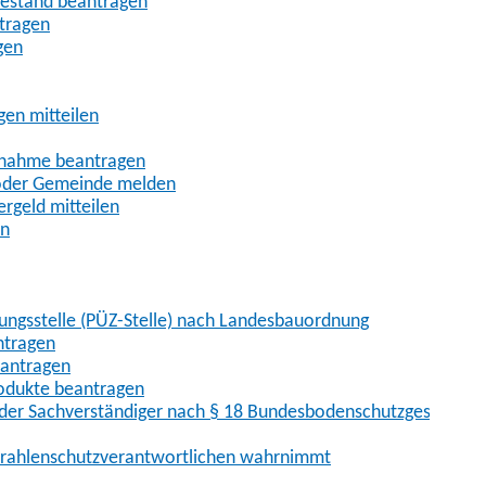
uhestand beantragen
ntragen
gen
gen mitteilen
ßnahme beantragen
 oder Gemeinde melden
rgeld mitteilen
en
hungsstelle (PÜZ-Stelle) nach Landesbauordnung
ntragen
eantragen
rodukte beantragen
der Sachverständiger nach § 18 Bundesbodenschutzgesetz
 Strahlenschutzverantwortlichen wahrnimmt