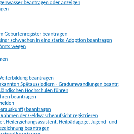
egenwasser beantragen oder anzeigen
agen
im Geburtenregister beantragen
iner schwachen in eine starke Adoption beantragen
 Amts wegen
hmen
eiterbildung beantragen
erkannten Spätaussiedlern - Gradumwandlungen beantragen
sländischen Hochschulen führen
ahren beantragen
nmelden
terauskunft) beantragen
im Rahmen der Geldwäscheaufsicht registrieren
ger, Heilerziehungsassistent, Heilpädagoge, Jugend- und Heimer
bezeichnung beantragen