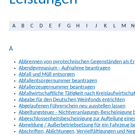
A
B
C
D
E
F
G
H
I
J
K
L
M
N
A
Abbrennen von pyrotechnischen Gegenständen als Erl
Abendgymnasium - Aufnahme beantragen
Abfall und Müll entsorgen
Abfallentsorgernummer beantragen
Abfallerzeugernummer beantragen
Abfallwirtschaftliche Tätigkeit nach Kreislaufwirtscha
Abgabe für den Deutschen Weinfonds entrichten
Abgelaufenen Führerschein neu ausstellen lassen
Abgeltungsteuer - Nichtveranlagungs-Bescheinigung 
Abgeschlossenheitsbescheinigung zur Aufteilung ein
Abmeldung / Außerbetriebsetzung für ein Fahrzeug b
Abschriften, Ablichtungen, Vervielfältigungen und Ne