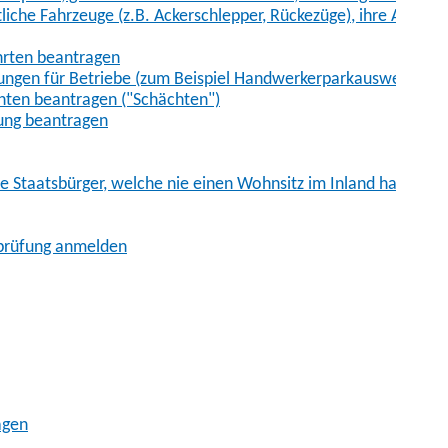
iche Fahrzeuge (z.B. Ackerschlepper, Rückezüge), ihre Anhänge
hrten beantragen
ungen für Betriebe (zum Beispiel Handwerkerparkausweis)
ten beantragen ("Schächten")
ung beantragen
he Staatsbürger, welche nie einen Wohnsitz im Inland hatten
sprüfung anmelden
agen