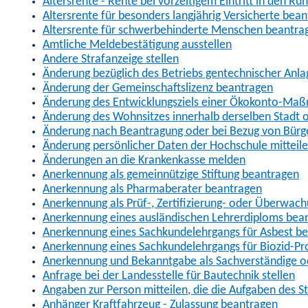
Altersrente - Rente bei vorzeitigem Eintritt in den R
Altersrente für besonders langjährig Versicherte bea
Altersrente für schwerbehinderte Menschen beantra
Amtliche Meldebestätigung ausstellen
Andere Strafanzeige stellen
Änderung bezüglich des Betriebs gentechnischer Anla
Änderung der Gemeinschaftslizenz beantragen
Änderung des Entwicklungsziels einer Ökokonto-Ma
Änderung des Wohnsitzes innerhalb derselben Stadt
Änderung nach Beantragung oder bei Bezug von Bürge
Änderung persönlicher Daten der Hochschule mitteil
Änderungen an die Krankenkasse melden
Anerkennung als gemeinnützige Stiftung beantragen
Anerkennung als Pharmaberater beantragen
Anerkennung als Prüf-, Zertifizierung- oder Überwac
Anerkennung eines ausländischen Lehrerdiploms bea
Anerkennung eines Sachkundelehrgangs für Asbest b
Anerkennung eines Sachkundelehrgangs für Biozid-P
Anerkennung und Bekanntgabe als Sachverständige o
Anfrage bei der Landesstelle für Bautechnik stellen
Angaben zur Person mitteilen, die die Aufgaben des
Anhänger Kraftfahrzeug - Zulassung beantragen