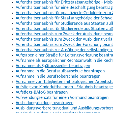
Aufenthaltserlaubnis für Drittstaatsangehörige - Mob
Aufenthaltserlaubnis für eine Beschäftigung beantra
Aufenthaltserlaubnis für qualifizierte Geduldete zu
Aufenthaltserlaubnis für Staatsangehörige der Schwe
Aufenthaltserlaubnis für Studierende aus Staaten 
Aufenthaltserlaubnis für Studierende aus Staaten a
Aufenthaltserlaubnis zum Zweck der Ausbildung bean
Aufenthaltserlaubnis zum Zweck der Ausbildung verl
Aufenthaltserlaubnis zum Zweck der Forschung bean
Aufenthaltserlaubnis zur Ausübung der selbständigen 
Aufgraben einer Straße für Leitungsverlegung beantr
Aufnahme als europäischer Rechtsanwalt in die Re
Aufnahme als Spätaussiedler beantragen
Aufnahme in die Berufsaufbauschule beantragen
Aufnahme in die Berufsoberschule beantragen
Aufnahme von Tätigkeiten mit biologischen Arbeitsst
Aufstieg von Kinderluftballonen - Erlaubnis beantrag
Aufstiegs-BAföG beantragen
Aufwendungsersatz für einen Vormund beantragen
Ausbildungsduldung beantragen
Ausbildungsvorbereitung dual und Ausbildungsvorber