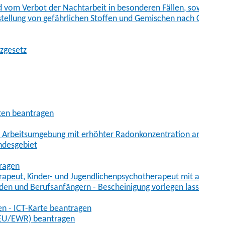
vom Verbot der Nachtarbeit in besonderen Fällen, sowie der
tstellung von gefährlichen Stoffen und Gemischen nach Chem
tzgesetz
aten beantragen
er Arbeitsumgebung mit erhöhter Radonkonzentration anmelde
ndesgebiet
tragen
erapeut, Kinder- und Jugendlichenpsychotherapeut mit auslän
den und Berufsanfängern - Bescheinigung vorlegen lassen
en - ICT-Karte beantragen
t-EU/EWR) beantragen