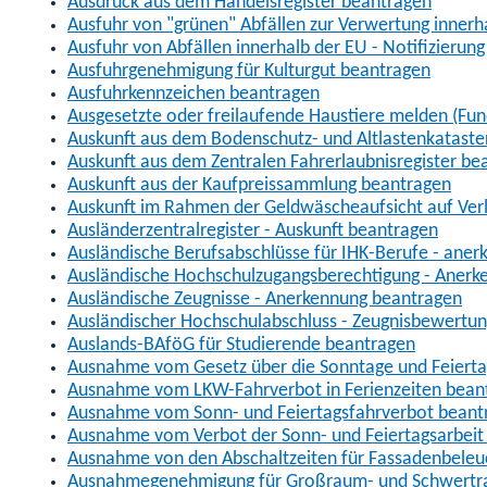
Ausdruck aus dem Handelsregister beantragen
Ausfuhr von "grünen" Abfällen zur Verwertung inner
Ausfuhr von Abfällen innerhalb der EU - Notifizierun
Ausfuhrgenehmigung für Kulturgut beantragen
Ausfuhrkennzeichen beantragen
Ausgesetzte oder freilaufende Haustiere melden (Fun
Auskunft aus dem Bodenschutz- und Altlastenkataste
Auskunft aus dem Zentralen Fahrerlaubnisregister be
Auskunft aus der Kaufpreissammlung beantragen
Auskunft im Rahmen der Geldwäscheaufsicht auf Verl
Ausländerzentralregister - Auskunft beantragen
Ausländische Berufsabschlüsse für IHK-Berufe - aner
Ausländische Hochschulzugangsberechtigung - Anerk
Ausländische Zeugnisse - Anerkennung beantragen
Ausländischer Hochschulabschluss - Zeugnisbewertu
Auslands-BAföG für Studierende beantragen
Ausnahme vom Gesetz über die Sonntage und Feiert
Ausnahme vom LKW-Fahrverbot in Ferienzeiten bean
Ausnahme vom Sonn- und Feiertagsfahrverbot beant
Ausnahme vom Verbot der Sonn- und Feiertagsarbeit
Ausnahme von den Abschaltzeiten für Fassadenbele
Ausnahmegenehmigung für Großraum- und Schwertran