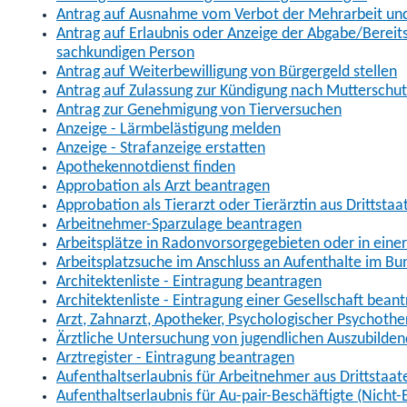
Antrag auf Ausnahme vom Verbot der Mehrarbeit und 
Antrag auf Erlaubnis oder Anzeige der Abgabe/Berei
sachkundigen Person
Antrag auf Weiterbewilligung von Bürgergeld stellen
Antrag auf Zulassung zur Kündigung nach Mutterschu
Antrag zur Genehmigung von Tierversuchen
Anzeige - Lärmbelästigung melden
Anzeige - Strafanzeige erstatten
Apothekennotdienst finden
Approbation als Arzt beantragen
Approbation als Tierarzt oder Tierärztin aus Drittsta
Arbeitnehmer-Sparzulage beantragen
Arbeitsplätze in Radonvorsorgegebieten oder in ein
Arbeitsplatzsuche im Anschluss an Aufenthalte im Bu
Architektenliste - Eintragung beantragen
Architektenliste - Eintragung einer Gesellschaft bean
Arzt, Zahnarzt, Apotheker, Psychologischer Psychoth
Ärztliche Untersuchung von jugendlichen Auszubilden
Arztregister - Eintragung beantragen
Aufenthaltserlaubnis für Arbeitnehmer aus Drittstaat
Aufenthaltserlaubnis für Au-pair-Beschäftigte (Nich