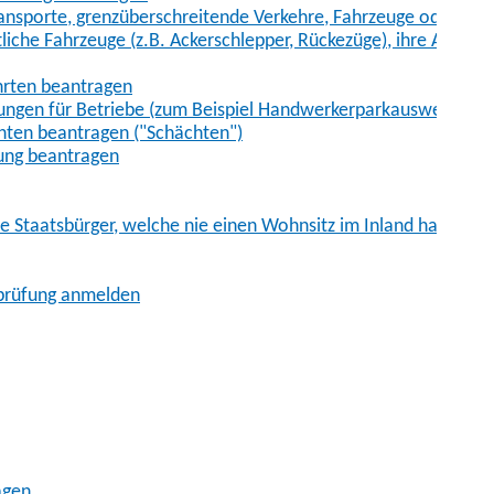
sporte, grenzüberschreitende Verkehre, Fahrzeuge oder Fah
iche Fahrzeuge (z.B. Ackerschlepper, Rückezüge), ihre Anhänge
hrten beantragen
ungen für Betriebe (zum Beispiel Handwerkerparkausweis)
ten beantragen ("Schächten")
ung beantragen
he Staatsbürger, welche nie einen Wohnsitz im Inland hatten
sprüfung anmelden
agen