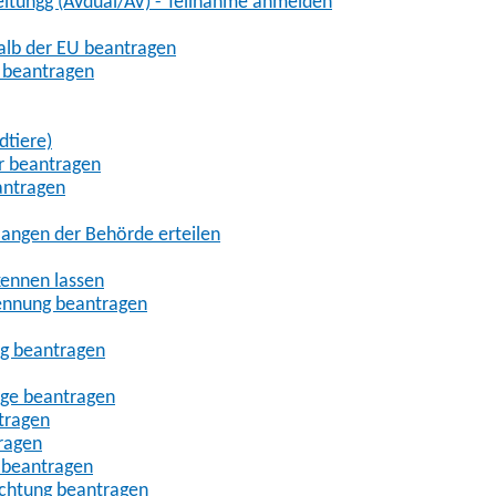
eitungg (AVdual/AV) - Teilnahme anmelden
halb der EU beantragen
g beantragen
dtiere)
r beantragen
antragen
angen der Behörde erteilen
kennen lassen
ennung beantragen
ng beantragen
age beantragen
tragen
ragen
 beantragen
uchtung beantragen