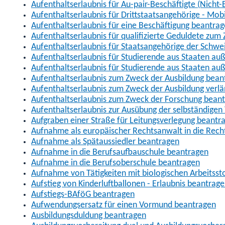
Aufenthaltserlaubnis für Au-pair-Beschäftigte (Nich
Aufenthaltserlaubnis für Drittstaatsangehörige - Mob
Aufenthaltserlaubnis für eine Beschäftigung beantra
Aufenthaltserlaubnis für qualifizierte Geduldete zu
Aufenthaltserlaubnis für Staatsangehörige der Schwe
Aufenthaltserlaubnis für Studierende aus Staaten 
Aufenthaltserlaubnis für Studierende aus Staaten a
Aufenthaltserlaubnis zum Zweck der Ausbildung bean
Aufenthaltserlaubnis zum Zweck der Ausbildung verl
Aufenthaltserlaubnis zum Zweck der Forschung bean
Aufenthaltserlaubnis zur Ausübung der selbständigen 
Aufgraben einer Straße für Leitungsverlegung beantr
Aufnahme als europäischer Rechtsanwalt in die Re
Aufnahme als Spätaussiedler beantragen
Aufnahme in die Berufsaufbauschule beantragen
Aufnahme in die Berufsoberschule beantragen
Aufnahme von Tätigkeiten mit biologischen Arbeitsst
Aufstieg von Kinderluftballonen - Erlaubnis beantrag
Aufstiegs-BAföG beantragen
Aufwendungsersatz für einen Vormund beantragen
Ausbildungsduldung beantragen