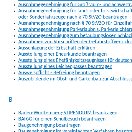
Ausnahmegenehmigung für Großraum- und Schwertran
Ausnahmegenehmigung für land- oder forstwirtschaftl
oder Sonderfahrzeuge nach § 70 StVZO beantragen
Ausnahmegenehmigung nach § 70 StVZO für Einzelfa
Ausnahmegenehmigung Parkerlaubnis, Parkerleichter
Ausnahmegenehmigung zum betäubungslosen Schlach
Ausnahmen von Vorschriften der Gefahrstoffverordn
Ausschlagung der Erbschaft erklären
Ausstellung einer Eheurkunde beantragen
Ausstellung eines Ehefähigkeitszeugnisses für deutsc
Ausstellung eines Leichenpasses beantragen
Ausweispflicht - Befreiung beantragen
Auszubildende im Obst- und Gartenbau zur Abschlus
B
Baden-Württemberg-STIPENDIUM beantragen
BAföG für einen Schulbesuch beantragen
Baugenehmigung beantragen
Baugenehmigung im vereinfachten Verfahren beantr