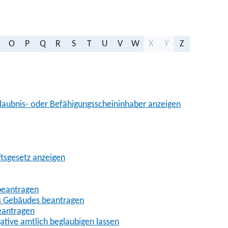
O
P
Q
R
S
T
U
V
W
X
Y
Z
aubnis- oder Befähigungsscheininhaber anzeigen
ftsgesetz anzeigen
beantragen
es Gebäudes beantragen
eantragen
gative amtlich beglaubigen lassen