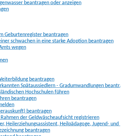
egenwasser beantragen oder anzeigen
agen
im Geburtenregister beantragen
iner schwachen in eine starke Adoption beantragen
 Amts wegen
hmen
eiterbildung beantragen
erkannten Spätaussiedlern - Gradumwandlungen beantragen
sländischen Hochschulen führen
ahren beantragen
nmelden
terauskunft) beantragen
im Rahmen der Geldwäscheaufsicht registrieren
ger, Heilerziehungsassistent, Heilpädagoge, Jugend- und Heimer
bezeichnung beantragen