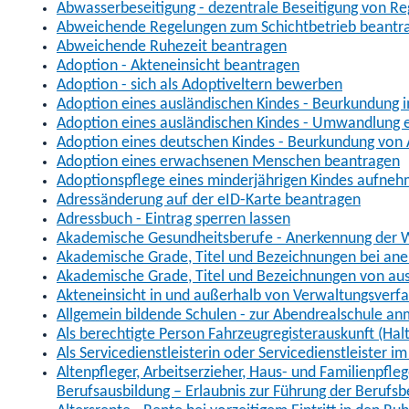
Abwasserbeseitigung - dezentrale Beseitigung von R
Abweichende Regelungen zum Schichtbetrieb beantr
Abweichende Ruhezeit beantragen
Adoption - Akteneinsicht beantragen
Adoption - sich als Adoptiveltern bewerben
Adoption eines ausländischen Kindes - Beurkundung 
Adoption eines ausländischen Kindes - Umwandlung e
Adoption eines deutschen Kindes - Beurkundung von
Adoption eines erwachsenen Menschen beantragen
Adoptionspflege eines minderjährigen Kindes aufne
Adressänderung auf der eID-Karte beantragen
Adressbuch - Eintrag sperren lassen
Akademische Gesundheitsberufe - Anerkennung der W
Akademische Grade, Titel und Bezeichnungen bei an
Akademische Grade, Titel und Bezeichnungen von au
Akteneinsicht in und außerhalb von Verwaltungsverf
Allgemein bildende Schulen - zur Abendrealschule a
Als berechtigte Person Fahrzeugregisterauskunft (Hal
Als Servicedienstleisterin oder Servicedienstleister 
Altenpfleger, Arbeitserzieher, Haus- und Familienpfle
Berufsausbildung – Erlaubnis zur Führung der Berufs