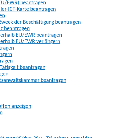
t-EU/EWR) beantragen
iler-ICT-Karte beantragen
gen
m Zweck der Beschäftigung beantragen
iz beantragen
außerhalb EU/EWR beantragen
ußerhalb EU/EWR verlängern
tragen
ängern
tragen
Tätigkeit beantragen
agen
chtsanwaltskammer beantragen
offen anzeigen
en