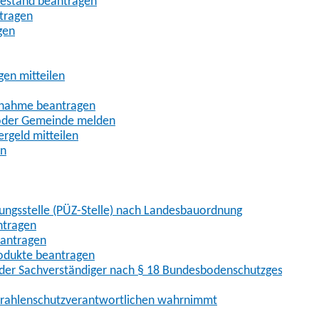
uhestand beantragen
ntragen
gen
gen mitteilen
ßnahme beantragen
 oder Gemeinde melden
rgeld mitteilen
en
hungsstelle (PÜZ-Stelle) nach Landesbauordnung
ntragen
eantragen
rodukte beantragen
der Sachverständiger nach § 18 Bundesbodenschutzgesetz
 Strahlenschutzverantwortlichen wahrnimmt