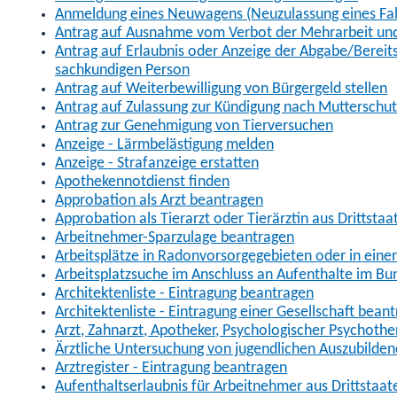
Anmeldung eines Neuwagens (Neuzulassung eines Fa
Antrag auf Ausnahme vom Verbot der Mehrarbeit und 
Antrag auf Erlaubnis oder Anzeige der Abgabe/Berei
sachkundigen Person
Antrag auf Weiterbewilligung von Bürgergeld stellen
Antrag auf Zulassung zur Kündigung nach Mutterschu
Antrag zur Genehmigung von Tierversuchen
Anzeige - Lärmbelästigung melden
Anzeige - Strafanzeige erstatten
Apothekennotdienst finden
Approbation als Arzt beantragen
Approbation als Tierarzt oder Tierärztin aus Drittsta
Arbeitnehmer-Sparzulage beantragen
Arbeitsplätze in Radonvorsorgegebieten oder in ein
Arbeitsplatzsuche im Anschluss an Aufenthalte im Bu
Architektenliste - Eintragung beantragen
Architektenliste - Eintragung einer Gesellschaft bean
Arzt, Zahnarzt, Apotheker, Psychologischer Psychoth
Ärztliche Untersuchung von jugendlichen Auszubilden
Arztregister - Eintragung beantragen
Aufenthaltserlaubnis für Arbeitnehmer aus Drittstaat