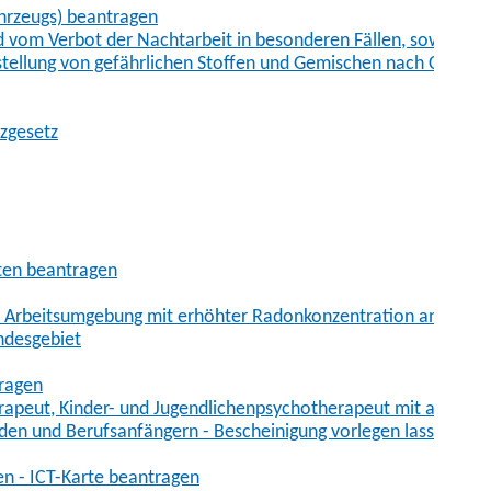
hrzeugs) beantragen
vom Verbot der Nachtarbeit in besonderen Fällen, sowie der
tstellung von gefährlichen Stoffen und Gemischen nach Chem
tzgesetz
aten beantragen
er Arbeitsumgebung mit erhöhter Radonkonzentration anmelde
ndesgebiet
tragen
erapeut, Kinder- und Jugendlichenpsychotherapeut mit auslän
den und Berufsanfängern - Bescheinigung vorlegen lassen
en - ICT-Karte beantragen