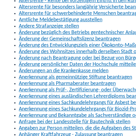
Altersrente - Rente bei vorzeitigem Eintritt in den R
Altersrente für besonders langjährig Versicherte bea
Altersrente für schwerbehinderte Menschen beantra
Amtliche Meldebestätigung ausstellen
Andere Strafanzeige stellen
Änderung bezüglich des Betriebs gentechnischer Anla
Änderung der Gemeinschaftslizenz beantragen
Änderung des Entwicklungsziels einer Ökokonto-Ma
Änderung des Wohnsitzes innerhalb derselben Stadt
Änderung nach Beantragung oder bei Bezug von Bürge
Änderung persönlicher Daten der Hochschule mitteil
Änderungen an die Krankenkasse melden
Anerkennung als gemeinnützige Stiftung beantragen
Anerkennung als Pharmaberater beantragen
Anerkennung als Prüf-, Zertifizierung- oder Überwac
Anerkennung eines ausländischen Lehrerdiploms bea
Anerkennung eines Sachkundelehrgangs für Asbest b
Anerkennung eines Sachkundelehrgangs für Biozid-P
Anerkennung und Bekanntgabe als Sachverständige o
Anfrage bei der Landesstelle für Bautechnik stellen
Angaben zur Person mitteilen, die die Aufgaben des
Anhänger Kraftfahrzeug - Zulassung beantragen