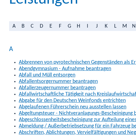
A
B
C
D
E
F
G
H
I
J
K
L
M
N
A
Abbrennen von pyrotechnischen Gegenständen als Erl
Abendgymnasium - Aufnahme beantragen
Abfall und Müll entsorgen
Abfallentsorgernummer beantragen
Abfallerzeugernummer beantragen
Abfallwirtschaftliche Tätigkeit nach Kreislaufwirtscha
Abgabe für den Deutschen Weinfonds entrichten
Abgelaufenen Führerschein neu ausstellen lassen
Abgeltungsteuer - Nichtveranlagungs-Bescheinigung 
Abgeschlossenheitsbescheinigung zur Aufteilung ein
Abmeldung / Außerbetriebsetzung für ein Fahrzeug b
Abschriften, Ablichtungen, Vervielfältigungen und Ne