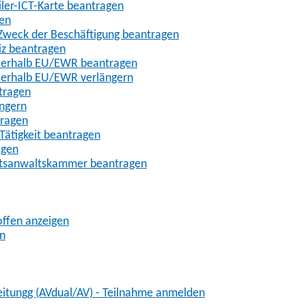
iler-ICT-Karte beantragen
gen
m Zweck der Beschäftigung beantragen
iz beantragen
außerhalb EU/EWR beantragen
ußerhalb EU/EWR verlängern
tragen
ängern
tragen
Tätigkeit beantragen
agen
chtsanwaltskammer beantragen
offen anzeigen
en
eitungg (AVdual/AV) - Teilnahme anmelden