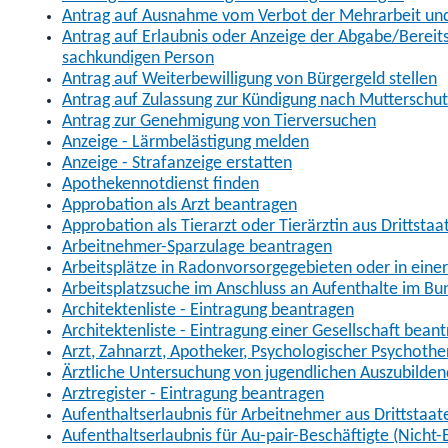
Antrag auf Ausnahme vom Verbot der Mehrarbeit und 
Antrag auf Erlaubnis oder Anzeige der Abgabe/Berei
sachkundigen Person
Antrag auf Weiterbewilligung von Bürgergeld stellen
Antrag auf Zulassung zur Kündigung nach Mutterschu
Antrag zur Genehmigung von Tierversuchen
Anzeige - Lärmbelästigung melden
Anzeige - Strafanzeige erstatten
Apothekennotdienst finden
Approbation als Arzt beantragen
Approbation als Tierarzt oder Tierärztin aus Drittsta
Arbeitnehmer-Sparzulage beantragen
Arbeitsplätze in Radonvorsorgegebieten oder in ein
Arbeitsplatzsuche im Anschluss an Aufenthalte im Bu
Architektenliste - Eintragung beantragen
Architektenliste - Eintragung einer Gesellschaft bean
Arzt, Zahnarzt, Apotheker, Psychologischer Psychoth
Ärztliche Untersuchung von jugendlichen Auszubilden
Arztregister - Eintragung beantragen
Aufenthaltserlaubnis für Arbeitnehmer aus Drittstaat
Aufenthaltserlaubnis für Au-pair-Beschäftigte (Nich