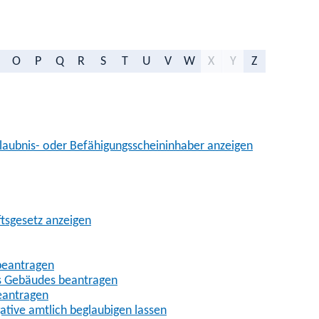
O
P
Q
R
S
T
U
V
W
X
Y
Z
aubnis- oder Befähigungsscheininhaber anzeigen
ftsgesetz anzeigen
beantragen
es Gebäudes beantragen
eantragen
gative amtlich beglaubigen lassen