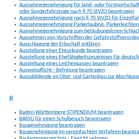
Ausnahmegenehmigung für land- oder forstwirtschaftl
oder Sonderfahrzeuge nach § 70 StVZO beantragen
Ausnahmegenehmigung nach § 70 StVZO für Einzelfa
Ausnahmegenehmigung Parkerlaubnis, Parkerleichter
Ausnahmegenehmigung zum betäubungslosen Schlach
Ausnahmen von Vorschriften der Gefahrstoffverordn
Ausschlagung der Erbschaft erklären
Ausstellung einer Eheurkunde beantragen
Ausstellung eines Ehefähigkeitszeugnisses für deutsc
Ausstellung eines Leichenpasses beantragen
Ausweispflicht - Befreiung beantragen
Auszubildende im Obst- und Gartenbau zur Abschlus
B
Baden-Württemberg-STIPENDIUM beantragen
BAföG für einen Schulbesuch beantragen
Baugenehmigung beantragen
Baugenehmigung im vereinfachten Verfahren beantr
Baulastenverzeichnis - Einsicht nehmen