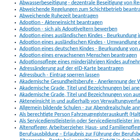
Abwasserbeseitigung - dezentrale Beseitigung von R
Abweichende Regelungen zum Schichtbetrieb beantr
Abweichende Ruhezeit beantragen
Adoption - Akteneinsicht beantragen
Adoption - sich als Adoptiveltern bewerben
Adoption eines ausländischen Kindes - Beurkundung 
Adoption eines ausländischen Kindes - Umwandlung e
Adoption eines deutschen Kindes - Beurkundung von
Adoption eines erwachsenen Menschen beantragen
Adoptionspflege eines minderjährigen Kindes aufne
Adressänderung auf der eID-Karte beantragen
Adressbuch - Eintrag sperren lassen
Akademische Gesundheitsberufe - Anerkennung der W
Akademische Grade, Titel und Bezeichnungen bei an
Akademische Grade, Titel und Bezeichnungen von au
Akteneinsicht in und außerhalb von Verwaltungsverf
Allgemein bildende Schulen - zur Abendrealschule a
Als berechtigte Person Fahrzeugregisterauskunft (Hal
Als Servicedienstleisterin oder Servicedienstleister 
Altenpfleger, Arbeitserzieher, Haus- und Familienpfle
Berufsausbildung – Erlaubnis zur Führung der Berufs