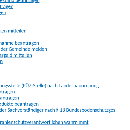
uhestand beantragen
ntragen
gen
gen mitteilen
ßnahme beantragen
 oder Gemeinde melden
rgeld mitteilen
en
hungsstelle (PÜZ-Stelle) nach Landesbauordnung
ntragen
eantragen
rodukte beantragen
der Sachverständiger nach § 18 Bundesbodenschutzgesetz
 Strahlenschutzverantwortlichen wahrnimmt