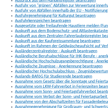
Ausdruck aus dem Handelsregister beantragen
Ausfuhr von "grünen" Abfällen zur Verwertung inner
Ausfuhr von Abfällen innerhalb der EU - Notifizierun
Ausfuhrgenehmigung für Kulturgut beantragen
Ausfuhrkennzeichen beantragen
Ausgesetzte oder freilaufende Haustiere melden (Fun
Auskunft aus dem Bodenschutz- und Altlastenkataste
Auskunft aus dem Zentralen Fahrerlaubnisregister be
Auskunft aus der Kaufpreissammlung beantragen
Auskunft im Rahmen der Geldwäscheaufsicht auf Verl
Ausländerzentralregister - Auskunft beantragen
Ausländische Berufsabschlüsse für IHK-Berufe - aner
Ausländische Hochschulzugangsberechtigung - Anerk
Ausländische Zeugnisse - Anerkennung beantragen
Ausländischer Hochschulabschluss - Zeugnisbewertu
Auslands-BAföG für Studierende beantragen
Ausnahme vom Gesetz über die Sonntage und Feiert
Ausnahme vom LKW-Fahrverbot in Ferienzeiten bean
Ausnahme vom Sonn- und Feiertagsfahrverbot beant
Ausnahme vom Verbot der Sonn- und Feiertagsarbeit
Ausnahme von den Abschaltzeiten für Fassadenbele
Ausnahmegenehmigung für Großraum- und Schwertran