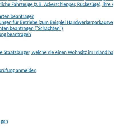
iche Fahrzeuge (z.B. Ackerschlepper, Rückezüge), ihre Anhänge
hrten beantragen
ungen für Betriebe (zum Beispiel Handwerkerparkausweis)
ten beantragen ("Schächten")
ung beantragen
he Staatsbürger, welche nie einen Wohnsitz im Inland hatten
sprüfung anmelden
agen