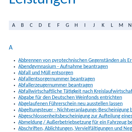
A
B
C
D
E
F
G
H
I
J
K
L
M
N
A
Abbrennen von pyrotechnischen Gegenständen als Erl
Abendgymnasium - Aufnahme beantragen
Abfall und Müll entsorgen
Abfallentsorgernummer beantragen
Abfallerzeugernummer beantragen
Abfallwirtschaftliche Tätigkeit nach Kreislaufwirtscha
Abgabe für den Deutschen Weinfonds entrichten
Abgelaufenen Führerschein neu ausstellen lassen
Abgeltungsteuer - Nichtveranlagungs-Bescheinigung 
Abgeschlossenheitsbescheinigung zur Aufteilung ein
Abmeldung / Außerbetriebsetzung für ein Fahrzeug b
Abschriften, Ablichtungen, Vervielfältigungen und Ne