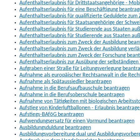
Aufenthaltserlaubnis für Drittstaatsangehörige - Mob
Aufenthaltserlaubnis für eine Beschäftigung beantra
Aufenthaltserlaubnis für qualifizierte Geduldete zu
Aufenthaltserlaubnis für Staatsangehörige der Schwe
Aufenthaltserlaubnis für Studierende aus Staaten 
Aufenthaltserlaubnis für Studierende aus Staaten a
Aufenthaltserlaubnis zum Zweck der Ausbildung bean
Aufenthaltserlaubnis zum Zweck der Ausbildung verl
Aufenthaltserlaubnis zum Zweck der Forschung bean
Aufenthaltserlaubnis zur Ausübung der selbständigen 
Aufgraben einer Straße für Leitungsverlegung beantr
Aufnahme als europäischer Rechtsanwalt in die Re
Aufnahme als Spätaussiedler beantragen
Aufnahme in die Berufsaufbauschule beantragen
Aufnahme in die Berufsoberschule beantragen
Aufnahme von Tätigkeiten mit biologischen Arbeitsst
Aufstieg von Kinderluftballonen - Erlaubnis beantrag
Aufstiegs-BAföG beantragen
Aufwendungsersatz für einen Vormund beantragen
Ausbildungsduldung beantragen
Ausbildungsvorbereitung dual und Ausbildungsvorber