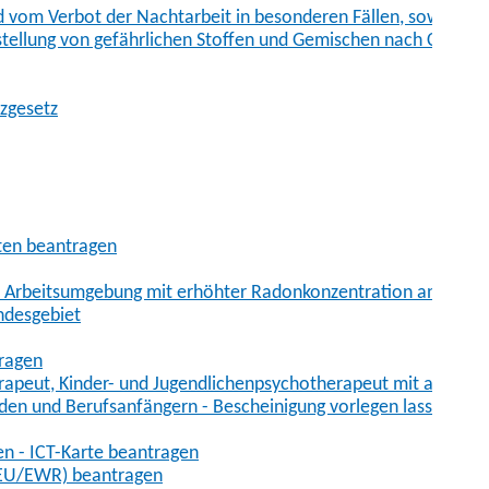
vom Verbot der Nachtarbeit in besonderen Fällen, sowie der
tstellung von gefährlichen Stoffen und Gemischen nach Chem
tzgesetz
aten beantragen
er Arbeitsumgebung mit erhöhter Radonkonzentration anmelde
ndesgebiet
tragen
erapeut, Kinder- und Jugendlichenpsychotherapeut mit auslän
den und Berufsanfängern - Bescheinigung vorlegen lassen
en - ICT-Karte beantragen
t-EU/EWR) beantragen