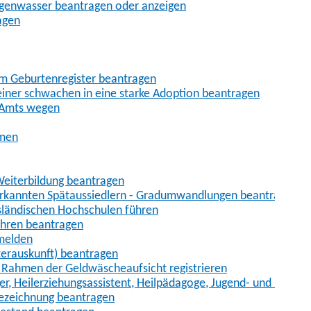
egenwasser beantragen oder anzeigen
agen
im Geburtenregister beantragen
iner schwachen in eine starke Adoption beantragen
 Amts wegen
hmen
eiterbildung beantragen
erkannten Spätaussiedlern - Gradumwandlungen beantragen
sländischen Hochschulen führen
ahren beantragen
nmelden
terauskunft) beantragen
im Rahmen der Geldwäscheaufsicht registrieren
ger, Heilerziehungsassistent, Heilpädagoge, Jugend- und Heimer
bezeichnung beantragen