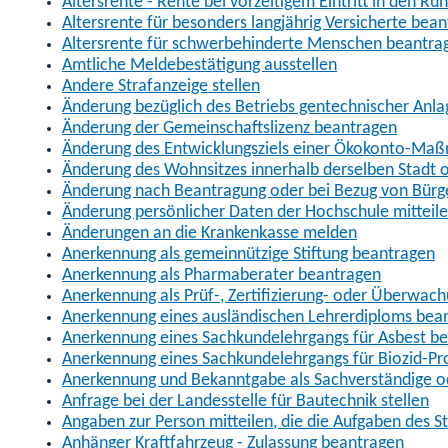
Altersrente - Rente bei vorzeitigem Eintritt in den R
Altersrente für besonders langjährig Versicherte bea
Altersrente für schwerbehinderte Menschen beantra
Amtliche Meldebestätigung ausstellen
Andere Strafanzeige stellen
Änderung bezüglich des Betriebs gentechnischer Anla
Änderung der Gemeinschaftslizenz beantragen
Änderung des Entwicklungsziels einer Ökokonto-Ma
Änderung des Wohnsitzes innerhalb derselben Stadt
Änderung nach Beantragung oder bei Bezug von Bürge
Änderung persönlicher Daten der Hochschule mitteil
Änderungen an die Krankenkasse melden
Anerkennung als gemeinnützige Stiftung beantragen
Anerkennung als Pharmaberater beantragen
Anerkennung als Prüf-, Zertifizierung- oder Überwac
Anerkennung eines ausländischen Lehrerdiploms bea
Anerkennung eines Sachkundelehrgangs für Asbest b
Anerkennung eines Sachkundelehrgangs für Biozid-P
Anerkennung und Bekanntgabe als Sachverständige o
Anfrage bei der Landesstelle für Bautechnik stellen
Angaben zur Person mitteilen, die die Aufgaben des
Anhänger Kraftfahrzeug - Zulassung beantragen