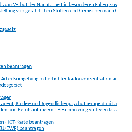
vom Verbot der Nachtarbeit in besonderen Fällen, sowie der
tstellung von gefährlichen Stoffen und Gemischen nach Chem
tzgesetz
aten beantragen
er Arbeitsumgebung mit erhöhter Radonkonzentration anmelde
ndesgebiet
tragen
erapeut, Kinder- und Jugendlichenpsychotherapeut mit auslän
den und Berufsanfängern - Bescheinigung vorlegen lassen
en - ICT-Karte beantragen
t-EU/EWR) beantragen