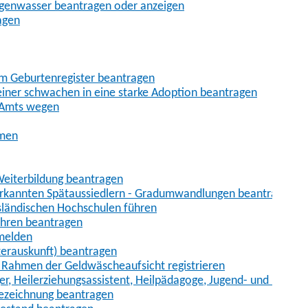
egenwasser beantragen oder anzeigen
agen
im Geburtenregister beantragen
iner schwachen in eine starke Adoption beantragen
 Amts wegen
hmen
eiterbildung beantragen
erkannten Spätaussiedlern - Gradumwandlungen beantragen
sländischen Hochschulen führen
ahren beantragen
nmelden
terauskunft) beantragen
im Rahmen der Geldwäscheaufsicht registrieren
ger, Heilerziehungsassistent, Heilpädagoge, Jugend- und Heimer
bezeichnung beantragen