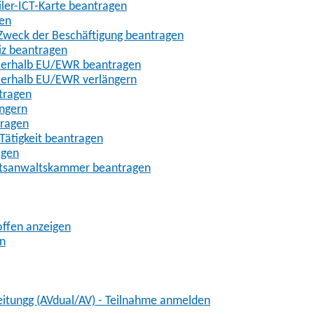
iler-ICT-Karte beantragen
gen
m Zweck der Beschäftigung beantragen
iz beantragen
außerhalb EU/EWR beantragen
ußerhalb EU/EWR verlängern
tragen
ängern
tragen
Tätigkeit beantragen
agen
chtsanwaltskammer beantragen
offen anzeigen
en
eitungg (AVdual/AV) - Teilnahme anmelden