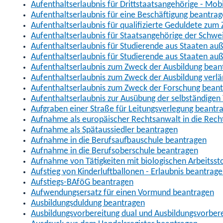
Aufenthaltserlaubnis für Drittstaatsangehörige - Mob
Aufenthaltserlaubnis für eine Beschäftigung beantra
Aufenthaltserlaubnis für qualifizierte Geduldete zu
Aufenthaltserlaubnis für Staatsangehörige der Schwe
Aufenthaltserlaubnis für Studierende aus Staaten 
Aufenthaltserlaubnis für Studierende aus Staaten a
Aufenthaltserlaubnis zum Zweck der Ausbildung bean
Aufenthaltserlaubnis zum Zweck der Ausbildung verl
Aufenthaltserlaubnis zum Zweck der Forschung bean
Aufenthaltserlaubnis zur Ausübung der selbständigen 
Aufgraben einer Straße für Leitungsverlegung beantr
Aufnahme als europäischer Rechtsanwalt in die Re
Aufnahme als Spätaussiedler beantragen
Aufnahme in die Berufsaufbauschule beantragen
Aufnahme in die Berufsoberschule beantragen
Aufnahme von Tätigkeiten mit biologischen Arbeitsst
Aufstieg von Kinderluftballonen - Erlaubnis beantrag
Aufstiegs-BAföG beantragen
Aufwendungsersatz für einen Vormund beantragen
Ausbildungsduldung beantragen
Ausbildungsvorbereitung dual und Ausbildungsvorber