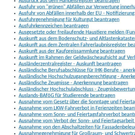
Ausdruck aus dem Handelsregister beantragen
Ausfuhr von "grünen" Abfällen zur Verwertung inner
Ausfuhr von Abfällen innerhalb der EU - Notifizierun
Ausfuhrgenehmigung für Kulturgut beantragen
Ausfuhrkennzeichen beantragen
Ausgesetzte oder freilaufende Haustiere melden (Fun
Auskunft aus dem Bodenschutz- und Altlastenkataste
Auskunft aus dem Zentralen Fahrerlaubnisregister be
Auskunft aus der Kaufpreissammlung beantragen
Auskunft im Rahmen der Geldwäscheaufsicht auf Verl
Ausländerzentralregister - Auskunft beantragen
Ausländische Berufsabschlüsse für IHK-Berufe - aner
Ausländische Hochschulzugangsberechtigung - Anerk
Ausländische Zeugnisse - Anerkennung beantragen
Ausländischer Hochschulabschluss - Zeugnisbewertu
Auslands-BAföG für Studierende beantragen
Ausnahme vom Gesetz über die Sonntage und Feiert
Ausnahme vom LKW-Fahrverbot in Ferienzeiten bean
Ausnahme vom Sonn- und Feiertagsfahrverbot beant
Ausnahme vom Verbot der Sonn- und Feiertagsarbeit
Ausnahme von den Abschaltzeiten für Fassadenbele
Ausnahmegenehmigung für Großraum- und Schwertran