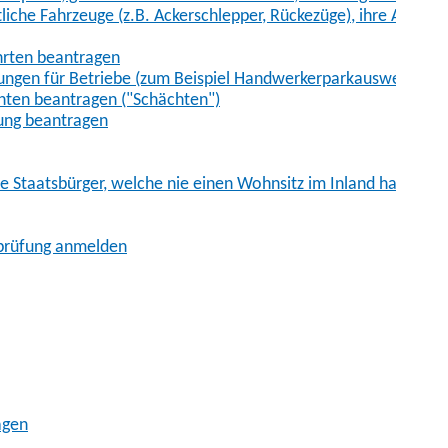
iche Fahrzeuge (z.B. Ackerschlepper, Rückezüge), ihre Anhänge
hrten beantragen
ungen für Betriebe (zum Beispiel Handwerkerparkausweis)
ten beantragen ("Schächten")
ung beantragen
he Staatsbürger, welche nie einen Wohnsitz im Inland hatten
sprüfung anmelden
agen