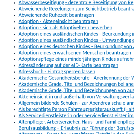
Abwasserbeseitigung - dezentrale Beseitigung von R
Abweichende Regelungen zum Schichtbetrieb beantr
Abweichende Ruhezeit beantragen
Adoption - Akteneinsicht beantragen
Adoption - sich als Adoptiveltern bewerben
Adoption eines ausländischen Kindes - Beurkundung 
Adoption eines ausländischen Kindes - Umwandlung e
Adoption eines deutschen Kindes - Beurkundung von
Adoption eines erwachsenen Menschen beantragen
Adoptionspflege eines minderjährigen Kindes aufne
Adressänderung auf der eID-Karte beantragen
Adressbuch - Eintrag sperren lassen
Akademische Gesundheitsberufe - Anerkennung der W
Akademische Grade, Titel und Bezeichnungen bei an
Akademische Grade, Titel und Bezeichnungen von au
Akteneinsicht in und außerhalb von Verwaltungsverf
Allgemein bildende Schulen - zur Abendrealschule a
Als berechtigte Person Fahrzeugregisterauskunft (Hal
Als Servicedienstleisterin oder Servicedienstleister 
Altenpfleger, Arbeitserzieher, Haus- und Familienpfle
Berufsausbildung – Erlaubnis zur Führung der Berufs