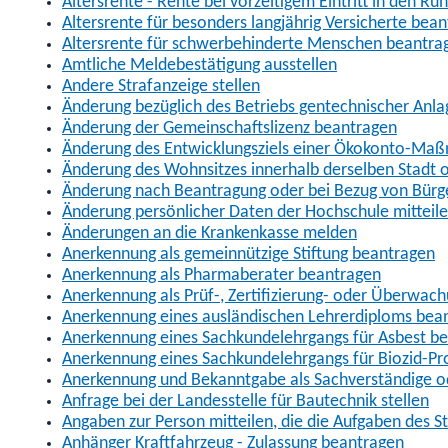
Altersrente - Rente bei vorzeitigem Eintritt in den R
Altersrente für besonders langjährig Versicherte bea
Altersrente für schwerbehinderte Menschen beantra
Amtliche Meldebestätigung ausstellen
Andere Strafanzeige stellen
Änderung bezüglich des Betriebs gentechnischer Anla
Änderung der Gemeinschaftslizenz beantragen
Änderung des Entwicklungsziels einer Ökokonto-Ma
Änderung des Wohnsitzes innerhalb derselben Stadt
Änderung nach Beantragung oder bei Bezug von Bürge
Änderung persönlicher Daten der Hochschule mitteil
Änderungen an die Krankenkasse melden
Anerkennung als gemeinnützige Stiftung beantragen
Anerkennung als Pharmaberater beantragen
Anerkennung als Prüf-, Zertifizierung- oder Überwac
Anerkennung eines ausländischen Lehrerdiploms bea
Anerkennung eines Sachkundelehrgangs für Asbest b
Anerkennung eines Sachkundelehrgangs für Biozid-P
Anerkennung und Bekanntgabe als Sachverständige o
Anfrage bei der Landesstelle für Bautechnik stellen
Angaben zur Person mitteilen, die die Aufgaben des
Anhänger Kraftfahrzeug - Zulassung beantragen