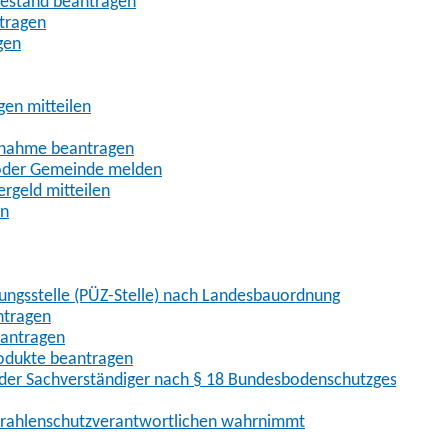
uhestand beantragen
ntragen
gen
gen mitteilen
ßnahme beantragen
 oder Gemeinde melden
rgeld mitteilen
en
hungsstelle (PÜZ-Stelle) nach Landesbauordnung
ntragen
eantragen
rodukte beantragen
der Sachverständiger nach § 18 Bundesbodenschutzgesetz
 Strahlenschutzverantwortlichen wahrnimmt