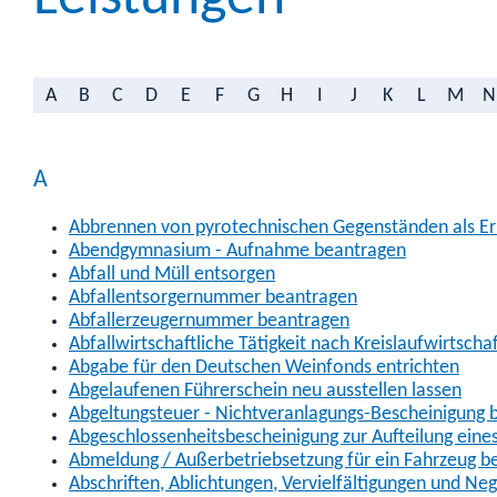
A
B
C
D
E
F
G
H
I
J
K
L
M
N
A
Abbrennen von pyrotechnischen Gegenständen als Erl
Abendgymnasium - Aufnahme beantragen
Abfall und Müll entsorgen
Abfallentsorgernummer beantragen
Abfallerzeugernummer beantragen
Abfallwirtschaftliche Tätigkeit nach Kreislaufwirtscha
Abgabe für den Deutschen Weinfonds entrichten
Abgelaufenen Führerschein neu ausstellen lassen
Abgeltungsteuer - Nichtveranlagungs-Bescheinigung 
Abgeschlossenheitsbescheinigung zur Aufteilung ein
Abmeldung / Außerbetriebsetzung für ein Fahrzeug b
Abschriften, Ablichtungen, Vervielfältigungen und Ne