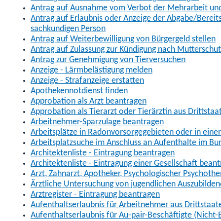
Antrag auf Ausnahme vom Verbot der Mehrarbeit und 
Antrag auf Erlaubnis oder Anzeige der Abgabe/Berei
sachkundigen Person
Antrag auf Weiterbewilligung von Bürgergeld stellen
Antrag auf Zulassung zur Kündigung nach Mutterschu
Antrag zur Genehmigung von Tierversuchen
Anzeige - Lärmbelästigung melden
Anzeige - Strafanzeige erstatten
Apothekennotdienst finden
Approbation als Arzt beantragen
Approbation als Tierarzt oder Tierärztin aus Drittsta
Arbeitnehmer-Sparzulage beantragen
Arbeitsplätze in Radonvorsorgegebieten oder in ein
Arbeitsplatzsuche im Anschluss an Aufenthalte im Bu
Architektenliste - Eintragung beantragen
Architektenliste - Eintragung einer Gesellschaft bean
Arzt, Zahnarzt, Apotheker, Psychologischer Psychoth
Ärztliche Untersuchung von jugendlichen Auszubilden
Arztregister - Eintragung beantragen
Aufenthaltserlaubnis für Arbeitnehmer aus Drittstaat
Aufenthaltserlaubnis für Au-pair-Beschäftigte (Nich