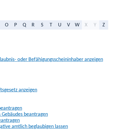
O
P
Q
R
S
T
U
V
W
X
Y
Z
aubnis- oder Befähigungsscheininhaber anzeigen
ftsgesetz anzeigen
beantragen
es Gebäudes beantragen
eantragen
gative amtlich beglaubigen lassen