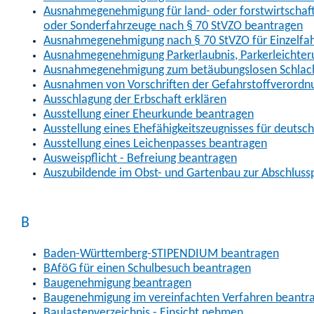
Ausnahmegenehmigung für land- oder forstwirtschaftl
oder Sonderfahrzeuge nach § 70 StVZO beantragen
Ausnahmegenehmigung nach § 70 StVZO für Einzelfa
Ausnahmegenehmigung Parkerlaubnis, Parkerleichter
Ausnahmegenehmigung zum betäubungslosen Schlach
Ausnahmen von Vorschriften der Gefahrstoffverordn
Ausschlagung der Erbschaft erklären
Ausstellung einer Eheurkunde beantragen
Ausstellung eines Ehefähigkeitszeugnisses für deutsc
Ausstellung eines Leichenpasses beantragen
Ausweispflicht - Befreiung beantragen
Auszubildende im Obst- und Gartenbau zur Abschlus
B
Baden-Württemberg-STIPENDIUM beantragen
BAföG für einen Schulbesuch beantragen
Baugenehmigung beantragen
Baugenehmigung im vereinfachten Verfahren beantr
Baulastenverzeichnis - Einsicht nehmen