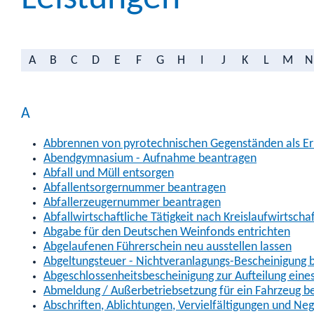
A
B
C
D
E
F
G
H
I
J
K
L
M
N
A
Abbrennen von pyrotechnischen Gegenständen als Erl
Abendgymnasium - Aufnahme beantragen
Abfall und Müll entsorgen
Abfallentsorgernummer beantragen
Abfallerzeugernummer beantragen
Abfallwirtschaftliche Tätigkeit nach Kreislaufwirtscha
Abgabe für den Deutschen Weinfonds entrichten
Abgelaufenen Führerschein neu ausstellen lassen
Abgeltungsteuer - Nichtveranlagungs-Bescheinigung 
Abgeschlossenheitsbescheinigung zur Aufteilung ein
Abmeldung / Außerbetriebsetzung für ein Fahrzeug b
Abschriften, Ablichtungen, Vervielfältigungen und Ne