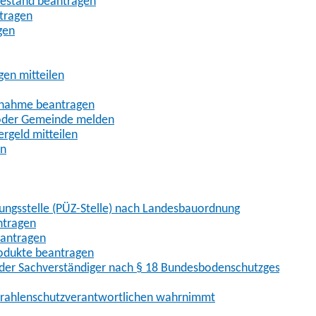
uhestand beantragen
ntragen
gen
gen mitteilen
ßnahme beantragen
 oder Gemeinde melden
rgeld mitteilen
en
hungsstelle (PÜZ-Stelle) nach Landesbauordnung
ntragen
eantragen
rodukte beantragen
der Sachverständiger nach § 18 Bundesbodenschutzgesetz
 Strahlenschutzverantwortlichen wahrnimmt