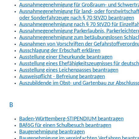
Ausnahmegenehmigung für Großraum- und Schwertran
Ausnahmegenehmigung für land- oder forstwirtschaftl
oder Sonderfahrzeuge nach § 70 StVZO beantragen
Ausnahmegenehmigung nach § 70 StVZO für Einzelfa
Ausnahmegenehmigung Parkerlaubnis, Parkerleichter
Ausnahmegenehmigung zum betäubungslosen Schlach
Ausnahmen von Vorschriften der Gefahrstoffverordn
Ausschlagung der Erbschaft erklären
Ausstellung einer Eheurkunde beantragen
Ausstellung eines Ehefähigkeitszeugnisses für deutsc
Ausstellung eines Leichenpasses beantragen
Ausweispflicht - Befreiung beantragen
Auszubildende im Obst- und Gartenbau zur Abschlus
B
Baden-Württemberg-STIPENDIUM beantragen
BAföG für einen Schulbesuch beantragen
Baugenehmigung beantragen
Baugenehmigung im vereinfachten Verfahren beantr