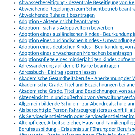
Abwasserbeseitigung - dezentrale Beseitigung von R
Abweichende Regelungen zum Schichtbetrieb beantr
Abweichende Ruhezeit beantragen
Adoption - Akteneinsicht beantragen
Adoption - sich als Adoptiveltern bewerben
Adoption eines ausländischen Kindes - Beurkundung 
Adoption eines ausländischen Kindes - Umwandlung e
Adoption eines deutschen Kindes - Beurkundung von
Adoption eines erwachsenen Menschen beantragen
Adoptionspflege eines minderjährigen Kindes aufne
Adressänderung auf der eID-Karte beantragen
Adressbuch - Eintrag sperren lassen
Akademische Gesundheitsberufe - Anerkennung der W
Akademische Grade, Titel und Bezeichnungen bei an
Akademische Grade, Titel und Bezeichnungen von au
Akteneinsicht in und außerhalb von Verwaltungsverf
Allgemein bildende Schulen - zur Abendrealschule a
Als berechtigte Person Fahrzeugregisterauskunft (Hal
Als Servicedienstleisterin oder Servicedienstleister 
Altenpfleger, Arbeitserzieher, Haus- und Familienpfle
Berufsausbildung – Erlaubnis zur Führung der Berufs