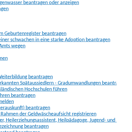
egenwasser beantragen oder anzeigen
agen
im Geburtenregister beantragen
iner schwachen in eine starke Adoption beantragen
 Amts wegen
hmen
eiterbildung beantragen
erkannten Spätaussiedlern - Gradumwandlungen beantragen
sländischen Hochschulen führen
ahren beantragen
nmelden
terauskunft) beantragen
im Rahmen der Geldwäscheaufsicht registrieren
ger, Heilerziehungsassistent, Heilpädagoge, Jugend- und Heimer
bezeichnung beantragen