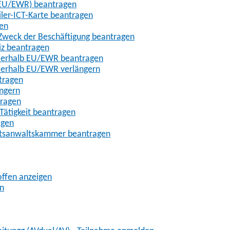
t-EU/EWR) beantragen
iler-ICT-Karte beantragen
gen
m Zweck der Beschäftigung beantragen
iz beantragen
außerhalb EU/EWR beantragen
ußerhalb EU/EWR verlängern
tragen
ängern
tragen
Tätigkeit beantragen
agen
chtsanwaltskammer beantragen
offen anzeigen
en