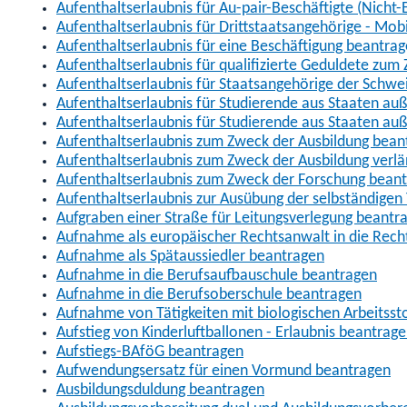
Aufenthaltserlaubnis für Au-pair-Beschäftigte (Nich
Aufenthaltserlaubnis für Drittstaatsangehörige - Mob
Aufenthaltserlaubnis für eine Beschäftigung beantra
Aufenthaltserlaubnis für qualifizierte Geduldete zu
Aufenthaltserlaubnis für Staatsangehörige der Schwe
Aufenthaltserlaubnis für Studierende aus Staaten 
Aufenthaltserlaubnis für Studierende aus Staaten a
Aufenthaltserlaubnis zum Zweck der Ausbildung bean
Aufenthaltserlaubnis zum Zweck der Ausbildung verl
Aufenthaltserlaubnis zum Zweck der Forschung bean
Aufenthaltserlaubnis zur Ausübung der selbständigen 
Aufgraben einer Straße für Leitungsverlegung beantr
Aufnahme als europäischer Rechtsanwalt in die Re
Aufnahme als Spätaussiedler beantragen
Aufnahme in die Berufsaufbauschule beantragen
Aufnahme in die Berufsoberschule beantragen
Aufnahme von Tätigkeiten mit biologischen Arbeitsst
Aufstieg von Kinderluftballonen - Erlaubnis beantrag
Aufstiegs-BAföG beantragen
Aufwendungsersatz für einen Vormund beantragen
Ausbildungsduldung beantragen