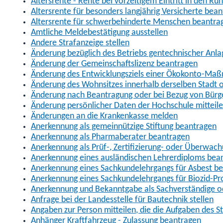
Altersrente - Rente bei vorzeitigem Eintritt in den R
Altersrente für besonders langjährig Versicherte bea
Altersrente für schwerbehinderte Menschen beantra
Amtliche Meldebestätigung ausstellen
Andere Strafanzeige stellen
Änderung bezüglich des Betriebs gentechnischer Anla
Änderung der Gemeinschaftslizenz beantragen
Änderung des Entwicklungsziels einer Ökokonto-Ma
Änderung des Wohnsitzes innerhalb derselben Stadt
Änderung nach Beantragung oder bei Bezug von Bürge
Änderung persönlicher Daten der Hochschule mitteil
Änderungen an die Krankenkasse melden
Anerkennung als gemeinnützige Stiftung beantragen
Anerkennung als Pharmaberater beantragen
Anerkennung als Prüf-, Zertifizierung- oder Überwac
Anerkennung eines ausländischen Lehrerdiploms bea
Anerkennung eines Sachkundelehrgangs für Asbest b
Anerkennung eines Sachkundelehrgangs für Biozid-P
Anerkennung und Bekanntgabe als Sachverständige o
Anfrage bei der Landesstelle für Bautechnik stellen
Angaben zur Person mitteilen, die die Aufgaben des
Anhänger Kraftfahrzeug - Zulassung beantragen