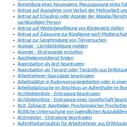
Anmeldung eines Neuwagens (Neuzulassung eines Fa
Antrag auf Ausnahme vom Verbot der Mehrarbeit und 
Antrag auf Erlaubnis oder Anzeige der Abgabe/Berei
sachkundigen Person
Antrag auf Weiterbewilligung von Bürgergeld stellen
Antrag auf Zulassung zur Kündigung nach Mutterschu
Antrag zur Genehmigung von Tierversuchen
Anzeige - Lärmbelästigung melden
Anzeige - Strafanzeige erstatten
Apothekennotdienst finden
Approbation als Arzt beantragen
Approbation als Tierarzt oder Tierärztin aus Drittsta
Arbeitnehmer-Sparzulage beantragen
Arbeitsplätze in Radonvorsorgegebieten oder in ein
Arbeitsplatzsuche im Anschluss an Aufenthalte im Bu
Architektenliste - Eintragung beantragen
Architektenliste - Eintragung einer Gesellschaft bean
Arzt, Zahnarzt, Apotheker, Psychologischer Psychoth
Ärztliche Untersuchung von jugendlichen Auszubilden
Arztregister - Eintragung beantragen
Aufenthaltserlaubnis für Arbeitnehmer aus Drittstaat