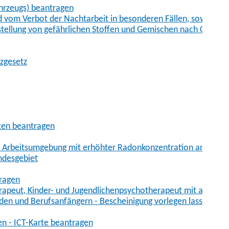
hrzeugs) beantragen
vom Verbot der Nachtarbeit in besonderen Fällen, sowie der
tstellung von gefährlichen Stoffen und Gemischen nach Chem
tzgesetz
aten beantragen
er Arbeitsumgebung mit erhöhter Radonkonzentration anmelde
ndesgebiet
tragen
erapeut, Kinder- und Jugendlichenpsychotherapeut mit auslän
den und Berufsanfängern - Bescheinigung vorlegen lassen
en - ICT-Karte beantragen