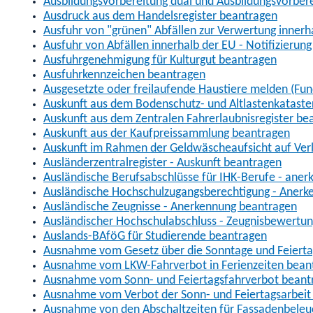
Ausbildungsvorbereitung dual und Ausbildungsvorber
Ausdruck aus dem Handelsregister beantragen
Ausfuhr von "grünen" Abfällen zur Verwertung inner
Ausfuhr von Abfällen innerhalb der EU - Notifizierun
Ausfuhrgenehmigung für Kulturgut beantragen
Ausfuhrkennzeichen beantragen
Ausgesetzte oder freilaufende Haustiere melden (Fun
Auskunft aus dem Bodenschutz- und Altlastenkataste
Auskunft aus dem Zentralen Fahrerlaubnisregister be
Auskunft aus der Kaufpreissammlung beantragen
Auskunft im Rahmen der Geldwäscheaufsicht auf Verl
Ausländerzentralregister - Auskunft beantragen
Ausländische Berufsabschlüsse für IHK-Berufe - aner
Ausländische Hochschulzugangsberechtigung - Anerk
Ausländische Zeugnisse - Anerkennung beantragen
Ausländischer Hochschulabschluss - Zeugnisbewertu
Auslands-BAföG für Studierende beantragen
Ausnahme vom Gesetz über die Sonntage und Feiert
Ausnahme vom LKW-Fahrverbot in Ferienzeiten bean
Ausnahme vom Sonn- und Feiertagsfahrverbot beant
Ausnahme vom Verbot der Sonn- und Feiertagsarbeit
Ausnahme von den Abschaltzeiten für Fassadenbele