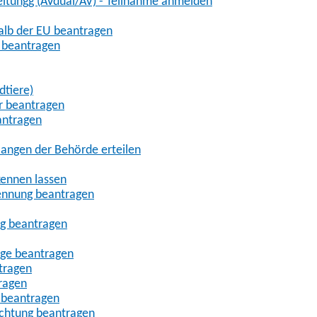
eitungg (AVdual/AV) - Teilnahme anmelden
halb der EU beantragen
g beantragen
dtiere)
r beantragen
antragen
angen der Behörde erteilen
kennen lassen
ennung beantragen
ng beantragen
age beantragen
tragen
ragen
 beantragen
uchtung beantragen