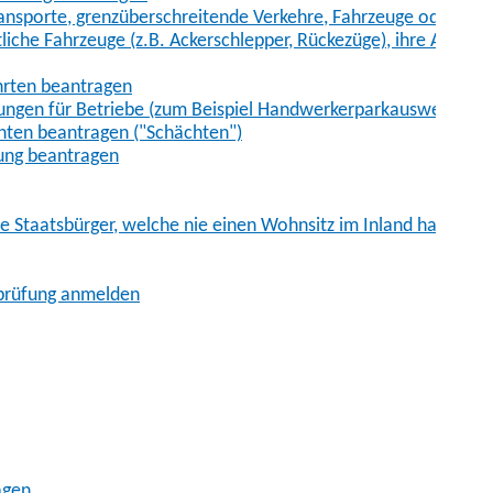
sporte, grenzüberschreitende Verkehre, Fahrzeuge oder Fah
iche Fahrzeuge (z.B. Ackerschlepper, Rückezüge), ihre Anhänge
hrten beantragen
ungen für Betriebe (zum Beispiel Handwerkerparkausweis)
ten beantragen ("Schächten")
ung beantragen
he Staatsbürger, welche nie einen Wohnsitz im Inland hatten
sprüfung anmelden
agen