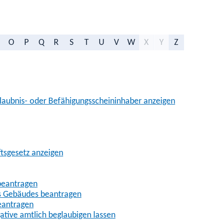
O
P
Q
R
S
T
U
V
W
X
Y
Z
aubnis- oder Befähigungsscheininhaber anzeigen
ftsgesetz anzeigen
beantragen
es Gebäudes beantragen
eantragen
gative amtlich beglaubigen lassen