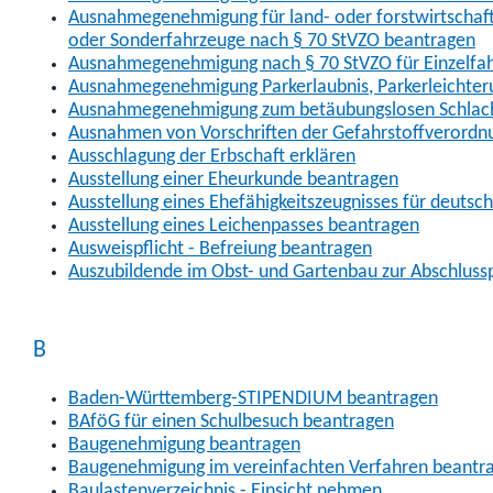
Ausnahmegenehmigung für land- oder forstwirtschaftl
oder Sonderfahrzeuge nach § 70 StVZO beantragen
Ausnahmegenehmigung nach § 70 StVZO für Einzelfa
Ausnahmegenehmigung Parkerlaubnis, Parkerleichter
Ausnahmegenehmigung zum betäubungslosen Schlach
Ausnahmen von Vorschriften der Gefahrstoffverordn
Ausschlagung der Erbschaft erklären
Ausstellung einer Eheurkunde beantragen
Ausstellung eines Ehefähigkeitszeugnisses für deutsc
Ausstellung eines Leichenpasses beantragen
Ausweispflicht - Befreiung beantragen
Auszubildende im Obst- und Gartenbau zur Abschlus
B
Baden-Württemberg-STIPENDIUM beantragen
BAföG für einen Schulbesuch beantragen
Baugenehmigung beantragen
Baugenehmigung im vereinfachten Verfahren beantr
Baulastenverzeichnis - Einsicht nehmen