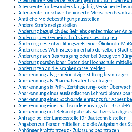
Altersrente - Rente bei vorzeitigem Eintritt in den R
Altersrente für besonders langjährig Versicherte bea
Altersrente für schwerbehinderte Menschen beantra
Amtliche Meldebestätigung ausstellen
Andere Strafanzeige stellen
Änderung bezüglich des Betriebs gentechnischer Anla
Änderung der Gemeinschaftslizenz beantragen
Änderung des Entwicklungsziels einer Ökokonto-Ma
Änderung des Wohnsitzes innerhalb derselben Stadt
Änderung nach Beantragung oder bei Bezug von Bürge
Änderung persönlicher Daten der Hochschule mitteil
Änderungen an die Krankenkasse melden
Anerkennung als gemeinnützige Stiftung beantragen
Anerkennung als Pharmaberater beantragen
Anerkennung als Prüf-, Zertifizierung- oder Überwac
Anerkennung eines ausländischen Lehrerdiploms bea
Anerkennung eines Sachkundelehrgangs für Asbest b
Anerkennung eines Sachkundelehrgangs für Biozid-P
Anerkennung und Bekanntgabe als Sachverständige o
Anfrage bei der Landesstelle für Bautechnik stellen
Angaben zur Person mitteilen, die die Aufgaben des
Anhänger Kraftfahrzeug - Zulassung beantragen