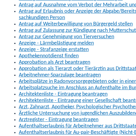
Antrag auf Ausnahme vom Verbot der Mehrarbeit und 
Antrag auf Erlaubnis oder Anzeige der Abgabe/Berei
sachkundigen Person
Antrag auf Weiterbewilligung von Bürgergeld stellen
Antrag auf Zulassung zur Kündigung nach Mutterschu
Antrag zur Genehmigung von Tierversuchen
Anzeige - Lärmbelästigung melden
Anzeige - Strafanzeige erstatten
Apothekennotdienst finden
Approbation als Arzt beantragen
Approbation als Tierarzt oder Tierärztin aus Drittsta
Arbeitnehmer-Sparzulage beantragen
Arbeitsplätze in Radonvorsorgegebieten oder in ein
Arbeitsplatzsuche im Anschluss an Aufenthalte im Bu
Architektenliste - Eintragung beantragen
Architektenliste - Eintragung einer Gesellschaft bean
Arzt, Zahnarzt, Apotheker, Psychologischer Psychoth
Ärztliche Untersuchung von jugendlichen Auszubilden
Arztregister - Eintragung beantragen
Aufenthaltserlaubnis für Arbeitnehmer aus Drittstaat
Aufenthaltserlaubnis für Au-pair-Beschäftigte (Nich