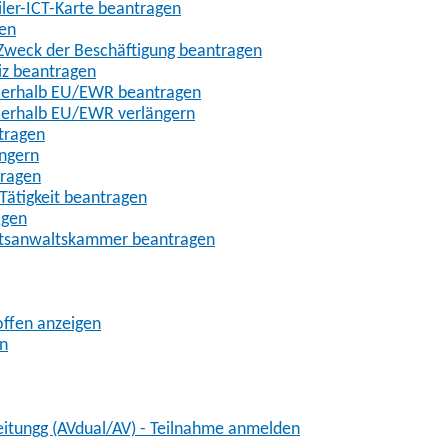
iler-ICT-Karte beantragen
gen
m Zweck der Beschäftigung beantragen
iz beantragen
außerhalb EU/EWR beantragen
ußerhalb EU/EWR verlängern
tragen
ängern
tragen
Tätigkeit beantragen
agen
chtsanwaltskammer beantragen
offen anzeigen
en
eitungg (AVdual/AV) - Teilnahme anmelden