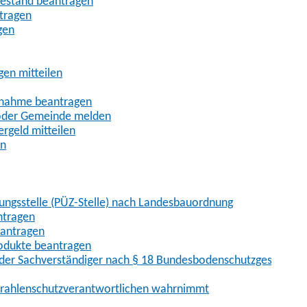
uhestand beantragen
ntragen
gen
gen mitteilen
ßnahme beantragen
 oder Gemeinde melden
rgeld mitteilen
en
hungsstelle (PÜZ-Stelle) nach Landesbauordnung
ntragen
eantragen
rodukte beantragen
der Sachverständiger nach § 18 Bundesbodenschutzgesetz
 Strahlenschutzverantwortlichen wahrnimmt