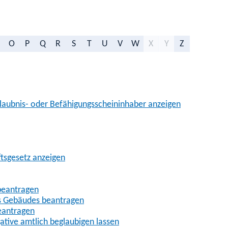
O
P
Q
R
S
T
U
V
W
X
Y
Z
aubnis- oder Befähigungsscheininhaber anzeigen
ftsgesetz anzeigen
beantragen
es Gebäudes beantragen
eantragen
gative amtlich beglaubigen lassen