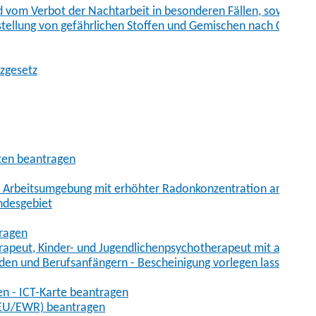
vom Verbot der Nachtarbeit in besonderen Fällen, sowie der
tstellung von gefährlichen Stoffen und Gemischen nach Chem
tzgesetz
aten beantragen
er Arbeitsumgebung mit erhöhter Radonkonzentration anmelde
ndesgebiet
tragen
erapeut, Kinder- und Jugendlichenpsychotherapeut mit auslän
den und Berufsanfängern - Bescheinigung vorlegen lassen
en - ICT-Karte beantragen
t-EU/EWR) beantragen