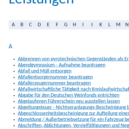
A
B
C
D
E
F
G
H
I
J
K
L
M
N
A
Abbrennen von pyrotechnischen Gegenständen als Erl
Abendgymnasium - Aufnahme beantragen
Abfall und Müll entsorgen
Abfallentsorgernummer beantragen
Abfallerzeugernummer beantragen
Abfallwirtschaftliche Tätigkeit nach Kreislaufwirtscha
Abgabe für den Deutschen Weinfonds entrichten
Abgelaufenen Führerschein neu ausstellen lassen
Abgeltungsteuer - Nichtveranlagungs-Bescheinigung 
Abgeschlossenheitsbescheinigung zur Aufteilung ein
Abmeldung / Außerbetriebsetzung für ein Fahrzeug b
Abschriften, Ablichtungen, Vervielfältigungen und Ne