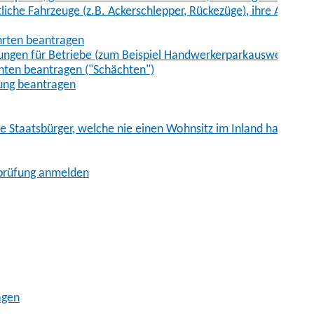
iche Fahrzeuge (z.B. Ackerschlepper, Rückezüge), ihre Anhänge
hrten beantragen
ungen für Betriebe (zum Beispiel Handwerkerparkausweis)
ten beantragen ("Schächten")
ung beantragen
he Staatsbürger, welche nie einen Wohnsitz im Inland hatten
sprüfung anmelden
agen