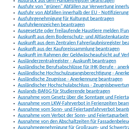
Ausdruck aus dem Handelsregister beantragen
Ausfuhr von "grünen" Abfällen zur Verwertung inner
Ausfuhr von Abfällen innerhalb der EU - Notifizierun
Ausfuhrgenehmigung für Kulturgut beantragen
Ausfuhrkennzeichen beantragen
Ausgesetzte oder freilaufende Haustiere melden (Fun
Auskunft aus dem Bodenschutz- und Altlastenkataste
Auskunft aus dem Zentralen Fahrerlaubnisregister be
Auskunft aus der Kaufpreissammlung beantragen
Auskunft im Rahmen der Geldwäscheaufsicht auf Verl
Ausländerzentralregister - Auskunft beantragen
Ausländische Berufsabschlüsse für IHK-Berufe - aner
Ausländische Hochschulzugangsberechtigung - Anerk
Ausländische Zeugnisse - Anerkennung beantragen
Ausländischer Hochschulabschluss - Zeugnisbewertu
Auslands-BAföG für Studierende beantragen
Ausnahme vom Gesetz über die Sonntage und Feiert
Ausnahme vom LKW-Fahrverbot in Ferienzeiten bean
Ausnahme vom Sonn- und Feiertagsfahrverbot beant
Ausnahme vom Verbot der Sonn- und Feiertagsarbeit
Ausnahme von den Abschaltzeiten für Fassadenbele
Ausnahmegenehmigung für Großraum- und Schwertran