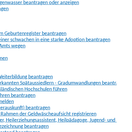
egenwasser beantragen oder anzeigen
agen
im Geburtenregister beantragen
iner schwachen in eine starke Adoption beantragen
 Amts wegen
hmen
eiterbildung beantragen
erkannten Spätaussiedlern - Gradumwandlungen beantragen
sländischen Hochschulen führen
ahren beantragen
nmelden
terauskunft) beantragen
im Rahmen der Geldwäscheaufsicht registrieren
ger, Heilerziehungsassistent, Heilpädagoge, Jugend- und Heimer
bezeichnung beantragen