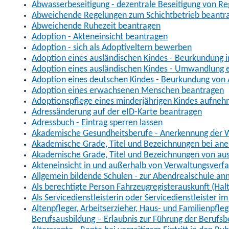
Abwasserbeseitigung - dezentrale Beseitigung von R
Abweichende Regelungen zum Schichtbetrieb beantr
Abweichende Ruhezeit beantragen
Adoption - Akteneinsicht beantragen
Adoption - sich als Adoptiveltern bewerben
Adoption eines ausländischen Kindes - Beurkundung 
Adoption eines ausländischen Kindes - Umwandlung e
Adoption eines deutschen Kindes - Beurkundung von
Adoption eines erwachsenen Menschen beantragen
Adoptionspflege eines minderjährigen Kindes aufne
Adressänderung auf der eID-Karte beantragen
Adressbuch - Eintrag sperren lassen
Akademische Gesundheitsberufe - Anerkennung der W
Akademische Grade, Titel und Bezeichnungen bei an
Akademische Grade, Titel und Bezeichnungen von au
Akteneinsicht in und außerhalb von Verwaltungsverf
Allgemein bildende Schulen - zur Abendrealschule a
Als berechtigte Person Fahrzeugregisterauskunft (Hal
Als Servicedienstleisterin oder Servicedienstleister 
Altenpfleger, Arbeitserzieher, Haus- und Familienpfle
Berufsausbildung – Erlaubnis zur Führung der Berufs