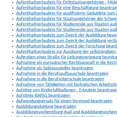
Aufenthaltserlaubnis für Drittstaatsangehörige - Mob
Aufenthaltserlaubnis für eine Beschäftigung beantra
Aufenthaltserlaubnis für qualifizierte Geduldete zu
Aufenthaltserlaubnis für Staatsangehörige der Schwe
Aufenthaltserlaubnis für Studierende aus Staaten 
Aufenthaltserlaubnis für Studierende aus Staaten a
Aufenthaltserlaubnis zum Zweck der Ausbildung bean
Aufenthaltserlaubnis zum Zweck der Ausbildung verl
Aufenthaltserlaubnis zum Zweck der Forschung bean
Aufenthaltserlaubnis zur Ausübung der selbständigen 
Aufgraben einer Straße für Leitungsverlegung beantr
Aufnahme als europäischer Rechtsanwalt in die Re
Aufnahme als Spätaussiedler beantragen
Aufnahme in die Berufsaufbauschule beantragen
Aufnahme in die Berufsoberschule beantragen
Aufnahme von Tätigkeiten mit biologischen Arbeitsst
Aufstieg von Kinderluftballonen - Erlaubnis beantrag
Aufstiegs-BAföG beantragen
Aufwendungsersatz für einen Vormund beantragen
Ausbildungsduldung beantragen
Ausbildungsvorbereitung dual und Ausbildungsvorber