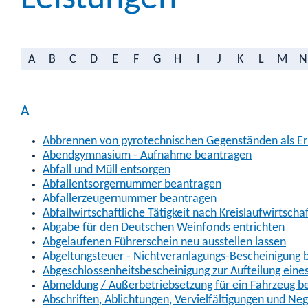
A
B
C
D
E
F
G
H
I
J
K
L
M
N
A
Abbrennen von pyrotechnischen Gegenständen als Erl
Abendgymnasium - Aufnahme beantragen
Abfall und Müll entsorgen
Abfallentsorgernummer beantragen
Abfallerzeugernummer beantragen
Abfallwirtschaftliche Tätigkeit nach Kreislaufwirtscha
Abgabe für den Deutschen Weinfonds entrichten
Abgelaufenen Führerschein neu ausstellen lassen
Abgeltungsteuer - Nichtveranlagungs-Bescheinigung 
Abgeschlossenheitsbescheinigung zur Aufteilung ein
Abmeldung / Außerbetriebsetzung für ein Fahrzeug b
Abschriften, Ablichtungen, Vervielfältigungen und Ne