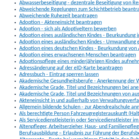
Abwasserbeseitigung - dezentrale Beseitigung von R
Abweichende Regelungen zum Schichtbetrieb beantr
Abweichende Ruhezeit beantragen
Adoption - Akteneinsicht beantragen
Adoption - sich als Adoptiveltern bewerben
Adoption eines ausländischen Kindes - Beurkundung 
Adoption eines ausländischen Kindes - Umwandlung e
Adoption eines deutschen Kindes - Beurkundung von
Adoption eines erwachsenen Menschen beantragen
Adoptionspflege eines minderjährigen Kindes aufne
Adressänderung auf der eID-Karte beantragen
Adressbuch - Eintrag sperren lassen
Akademische Gesundheitsberufe - Anerkennung der W
Akademische Grade, Titel und Bezeichnungen bei an
Akademische Grade, Titel und Bezeichnungen von au
Akteneinsicht in und außerhalb von Verwaltungsverf
Allgemein bildende Schulen - zur Abendrealschule a
Als berechtigte Person Fahrzeugregisterauskunft (Hal
Als Servicedienstleisterin oder Servicedienstleister 
Altenpfleger, Arbeitserzieher, Haus- und Familienpfle
Berufsausbildung – Erlaubnis zur Führung der Berufs