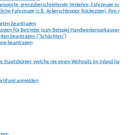
sporte, grenzüberschreitende Verkehre, Fahrzeuge oder Fah
iche Fahrzeuge (z.B. Ackerschlepper, Rückezüge), ihre Anhänge
hrten beantragen
ungen für Betriebe (zum Beispiel Handwerkerparkausweis)
ten beantragen ("Schächten")
ung beantragen
he Staatsbürger, welche nie einen Wohnsitz im Inland hatten
sprüfung anmelden
agen