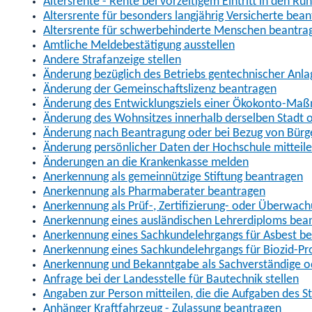
Altersrente - Rente bei vorzeitigem Eintritt in den R
Altersrente für besonders langjährig Versicherte bea
Altersrente für schwerbehinderte Menschen beantra
Amtliche Meldebestätigung ausstellen
Andere Strafanzeige stellen
Änderung bezüglich des Betriebs gentechnischer Anla
Änderung der Gemeinschaftslizenz beantragen
Änderung des Entwicklungsziels einer Ökokonto-Ma
Änderung des Wohnsitzes innerhalb derselben Stadt
Änderung nach Beantragung oder bei Bezug von Bürge
Änderung persönlicher Daten der Hochschule mitteil
Änderungen an die Krankenkasse melden
Anerkennung als gemeinnützige Stiftung beantragen
Anerkennung als Pharmaberater beantragen
Anerkennung als Prüf-, Zertifizierung- oder Überwac
Anerkennung eines ausländischen Lehrerdiploms bea
Anerkennung eines Sachkundelehrgangs für Asbest b
Anerkennung eines Sachkundelehrgangs für Biozid-P
Anerkennung und Bekanntgabe als Sachverständige o
Anfrage bei der Landesstelle für Bautechnik stellen
Angaben zur Person mitteilen, die die Aufgaben des
Anhänger Kraftfahrzeug - Zulassung beantragen