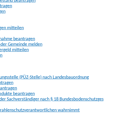
uhestand beantragen
ntragen
gen
gen mitteilen
ßnahme beantragen
 oder Gemeinde melden
rgeld mitteilen
en
hungsstelle (PÜZ-Stelle) nach Landesbauordnung
ntragen
eantragen
rodukte beantragen
der Sachverständiger nach § 18 Bundesbodenschutzgesetz
 Strahlenschutzverantwortlichen wahrnimmt