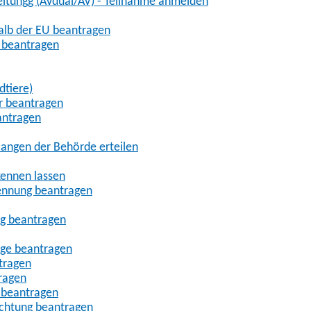
eitungg (AVdual/AV) - Teilnahme anmelden
halb der EU beantragen
g beantragen
dtiere)
r beantragen
antragen
angen der Behörde erteilen
kennen lassen
ennung beantragen
ng beantragen
age beantragen
tragen
ragen
 beantragen
uchtung beantragen