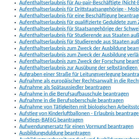
Aufenthaltserlaubnis für Au-pair-Beschäftigte (Nich
Aufenthaltserlaubnis für Drittstaatsangehörige - Mob
Aufenthaltserlaubnis für eine Beschäftigung beantra
Aufenthaltserlaubnis für qualifizierte Geduldete zu
Aufenthaltserlaubnis für Staatsangehörige der Schwe
Aufenthaltserlaubnis für Studierende aus Staaten 
Aufenthaltserlaubnis für Studierende aus Staaten a
Aufenthaltserlaubnis zum Zweck der Ausbildung bean
Aufenthaltserlaubnis zum Zweck der Ausbildung verl
Aufenthaltserlaubnis zum Zweck der Forschung bean
Aufenthaltserlaubnis zur Ausübung der selbständigen 
Aufgraben einer Straße für Leitungsverlegung beantr
Aufnahme als europäischer Rechtsanwalt in die Re
Aufnahme als Spätaussiedler beantragen
Aufnahme in die Berufsaufbauschule beantragen
Aufnahme in die Berufsoberschule beantragen
Aufnahme von Tätigkeiten mit biologischen Arbeitsst
Aufstieg von Kinderluftballonen - Erlaubnis beantrag
Aufstiegs-BAföG beantragen
Aufwendungsersatz für einen Vormund beantragen
Ausbildungsduldung beantragen