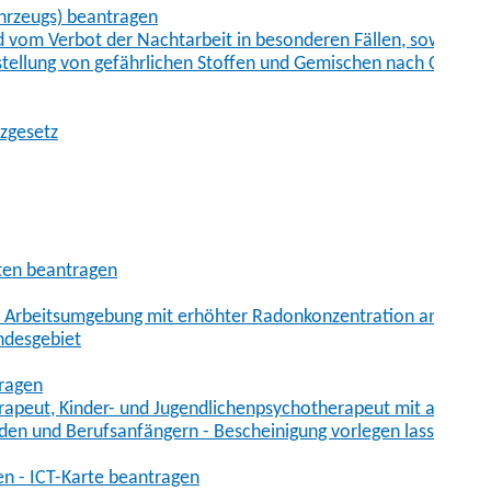
hrzeugs) beantragen
vom Verbot der Nachtarbeit in besonderen Fällen, sowie der
tstellung von gefährlichen Stoffen und Gemischen nach Chem
tzgesetz
aten beantragen
er Arbeitsumgebung mit erhöhter Radonkonzentration anmelde
ndesgebiet
tragen
erapeut, Kinder- und Jugendlichenpsychotherapeut mit auslän
den und Berufsanfängern - Bescheinigung vorlegen lassen
en - ICT-Karte beantragen