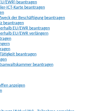
t-EU/EWR) beantragen
iler-ICT-Karte beantragen
gen
m Zweck der Beschäftigung beantragen
iz beantragen
außerhalb EU/EWR beantragen
ußerhalb EU/EWR verlängern
tragen
ängern
tragen
Tätigkeit beantragen
agen
chtsanwaltskammer beantragen
offen anzeigen
en