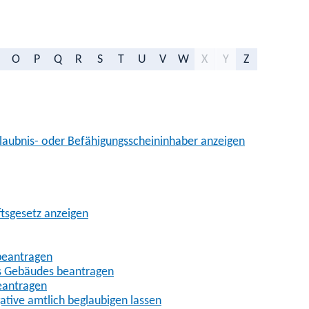
O
P
Q
R
S
T
U
V
W
X
Y
Z
aubnis- oder Befähigungsscheininhaber anzeigen
ftsgesetz anzeigen
beantragen
es Gebäudes beantragen
eantragen
gative amtlich beglaubigen lassen