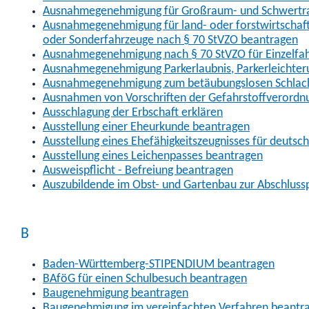
Ausnahmegenehmigung für Großraum- und Schwertran
Ausnahmegenehmigung für land- oder forstwirtschaftl
oder Sonderfahrzeuge nach § 70 StVZO beantragen
Ausnahmegenehmigung nach § 70 StVZO für Einzelfa
Ausnahmegenehmigung Parkerlaubnis, Parkerleichter
Ausnahmegenehmigung zum betäubungslosen Schlach
Ausnahmen von Vorschriften der Gefahrstoffverordn
Ausschlagung der Erbschaft erklären
Ausstellung einer Eheurkunde beantragen
Ausstellung eines Ehefähigkeitszeugnisses für deutsc
Ausstellung eines Leichenpasses beantragen
Ausweispflicht - Befreiung beantragen
Auszubildende im Obst- und Gartenbau zur Abschlus
B
Baden-Württemberg-STIPENDIUM beantragen
BAföG für einen Schulbesuch beantragen
Baugenehmigung beantragen
Baugenehmigung im vereinfachten Verfahren beantr