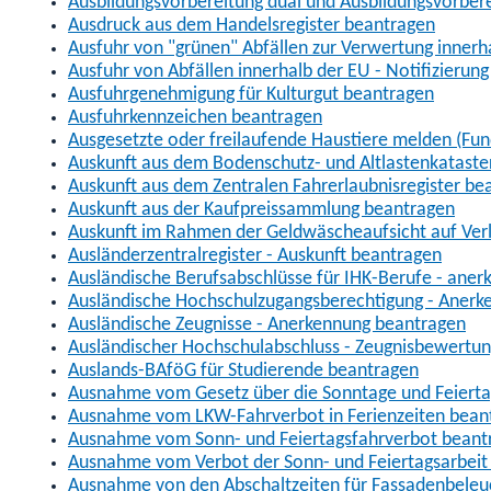
Ausbildungsvorbereitung dual und Ausbildungsvorber
Ausdruck aus dem Handelsregister beantragen
Ausfuhr von "grünen" Abfällen zur Verwertung inner
Ausfuhr von Abfällen innerhalb der EU - Notifizierun
Ausfuhrgenehmigung für Kulturgut beantragen
Ausfuhrkennzeichen beantragen
Ausgesetzte oder freilaufende Haustiere melden (Fun
Auskunft aus dem Bodenschutz- und Altlastenkataste
Auskunft aus dem Zentralen Fahrerlaubnisregister be
Auskunft aus der Kaufpreissammlung beantragen
Auskunft im Rahmen der Geldwäscheaufsicht auf Verl
Ausländerzentralregister - Auskunft beantragen
Ausländische Berufsabschlüsse für IHK-Berufe - aner
Ausländische Hochschulzugangsberechtigung - Anerk
Ausländische Zeugnisse - Anerkennung beantragen
Ausländischer Hochschulabschluss - Zeugnisbewertu
Auslands-BAföG für Studierende beantragen
Ausnahme vom Gesetz über die Sonntage und Feiert
Ausnahme vom LKW-Fahrverbot in Ferienzeiten bean
Ausnahme vom Sonn- und Feiertagsfahrverbot beant
Ausnahme vom Verbot der Sonn- und Feiertagsarbeit
Ausnahme von den Abschaltzeiten für Fassadenbele