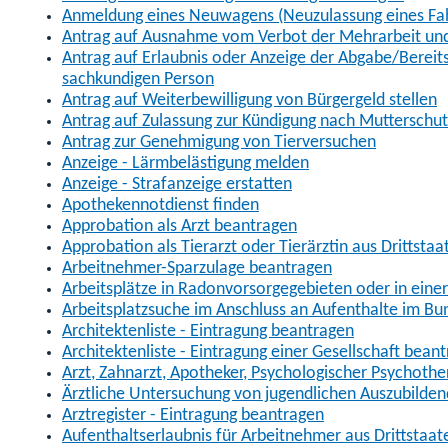
Anmeldung eines Neuwagens (Neuzulassung eines Fa
Antrag auf Ausnahme vom Verbot der Mehrarbeit und 
Antrag auf Erlaubnis oder Anzeige der Abgabe/Berei
sachkundigen Person
Antrag auf Weiterbewilligung von Bürgergeld stellen
Antrag auf Zulassung zur Kündigung nach Mutterschu
Antrag zur Genehmigung von Tierversuchen
Anzeige - Lärmbelästigung melden
Anzeige - Strafanzeige erstatten
Apothekennotdienst finden
Approbation als Arzt beantragen
Approbation als Tierarzt oder Tierärztin aus Drittsta
Arbeitnehmer-Sparzulage beantragen
Arbeitsplätze in Radonvorsorgegebieten oder in ein
Arbeitsplatzsuche im Anschluss an Aufenthalte im Bu
Architektenliste - Eintragung beantragen
Architektenliste - Eintragung einer Gesellschaft bean
Arzt, Zahnarzt, Apotheker, Psychologischer Psychoth
Ärztliche Untersuchung von jugendlichen Auszubilden
Arztregister - Eintragung beantragen
Aufenthaltserlaubnis für Arbeitnehmer aus Drittstaat