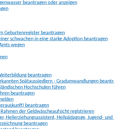
egenwasser beantragen oder anzeigen
agen
im Geburtenregister beantragen
iner schwachen in eine starke Adoption beantragen
 Amts wegen
hmen
eiterbildung beantragen
erkannten Spätaussiedlern - Gradumwandlungen beantragen
sländischen Hochschulen führen
ahren beantragen
nmelden
terauskunft) beantragen
im Rahmen der Geldwäscheaufsicht registrieren
ger, Heilerziehungsassistent, Heilpädagoge, Jugend- und Heimer
bezeichnung beantragen