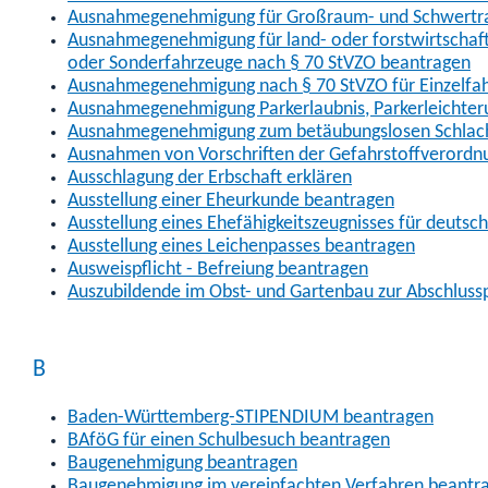
Ausnahmegenehmigung für Großraum- und Schwertran
Ausnahmegenehmigung für land- oder forstwirtschaftl
oder Sonderfahrzeuge nach § 70 StVZO beantragen
Ausnahmegenehmigung nach § 70 StVZO für Einzelfa
Ausnahmegenehmigung Parkerlaubnis, Parkerleichter
Ausnahmegenehmigung zum betäubungslosen Schlach
Ausnahmen von Vorschriften der Gefahrstoffverordn
Ausschlagung der Erbschaft erklären
Ausstellung einer Eheurkunde beantragen
Ausstellung eines Ehefähigkeitszeugnisses für deutsc
Ausstellung eines Leichenpasses beantragen
Ausweispflicht - Befreiung beantragen
Auszubildende im Obst- und Gartenbau zur Abschlus
B
Baden-Württemberg-STIPENDIUM beantragen
BAföG für einen Schulbesuch beantragen
Baugenehmigung beantragen
Baugenehmigung im vereinfachten Verfahren beantr