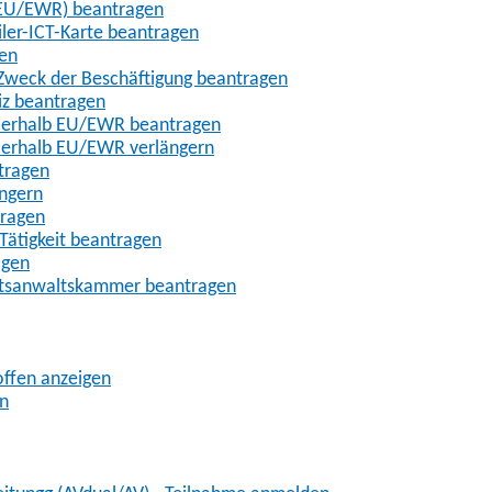
t-EU/EWR) beantragen
iler-ICT-Karte beantragen
gen
m Zweck der Beschäftigung beantragen
iz beantragen
außerhalb EU/EWR beantragen
ußerhalb EU/EWR verlängern
tragen
ängern
tragen
Tätigkeit beantragen
agen
chtsanwaltskammer beantragen
offen anzeigen
en