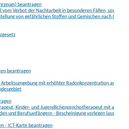
hrzeugs) beantragen
vom Verbot der Nachtarbeit in besonderen Fällen, sowie der
tstellung von gefährlichen Stoffen und Gemischen nach Chem
tzgesetz
aten beantragen
er Arbeitsumgebung mit erhöhter Radonkonzentration anmelde
ndesgebiet
tragen
erapeut, Kinder- und Jugendlichenpsychotherapeut mit auslän
den und Berufsanfängern - Bescheinigung vorlegen lassen
en - ICT-Karte beantragen