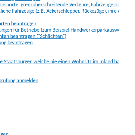
sporte, grenzüberschreitende Verkehre, Fahrzeuge oder Fah
iche Fahrzeuge (z.B. Ackerschlepper, Rückezüge), ihre Anhänge
hrten beantragen
ungen für Betriebe (zum Beispiel Handwerkerparkausweis)
ten beantragen ("Schächten")
ung beantragen
he Staatsbürger, welche nie einen Wohnsitz im Inland hatten
sprüfung anmelden
agen