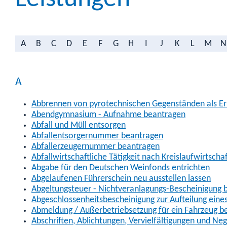
A
B
C
D
E
F
G
H
I
J
K
L
M
N
A
Abbrennen von pyrotechnischen Gegenständen als Erl
Abendgymnasium - Aufnahme beantragen
Abfall und Müll entsorgen
Abfallentsorgernummer beantragen
Abfallerzeugernummer beantragen
Abfallwirtschaftliche Tätigkeit nach Kreislaufwirtscha
Abgabe für den Deutschen Weinfonds entrichten
Abgelaufenen Führerschein neu ausstellen lassen
Abgeltungsteuer - Nichtveranlagungs-Bescheinigung 
Abgeschlossenheitsbescheinigung zur Aufteilung ein
Abmeldung / Außerbetriebsetzung für ein Fahrzeug b
Abschriften, Ablichtungen, Vervielfältigungen und Ne