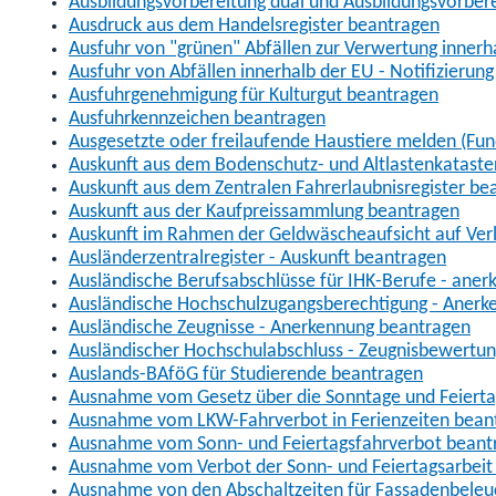
Ausbildungsvorbereitung dual und Ausbildungsvorber
Ausdruck aus dem Handelsregister beantragen
Ausfuhr von "grünen" Abfällen zur Verwertung inner
Ausfuhr von Abfällen innerhalb der EU - Notifizierun
Ausfuhrgenehmigung für Kulturgut beantragen
Ausfuhrkennzeichen beantragen
Ausgesetzte oder freilaufende Haustiere melden (Fun
Auskunft aus dem Bodenschutz- und Altlastenkataste
Auskunft aus dem Zentralen Fahrerlaubnisregister be
Auskunft aus der Kaufpreissammlung beantragen
Auskunft im Rahmen der Geldwäscheaufsicht auf Verl
Ausländerzentralregister - Auskunft beantragen
Ausländische Berufsabschlüsse für IHK-Berufe - aner
Ausländische Hochschulzugangsberechtigung - Anerk
Ausländische Zeugnisse - Anerkennung beantragen
Ausländischer Hochschulabschluss - Zeugnisbewertu
Auslands-BAföG für Studierende beantragen
Ausnahme vom Gesetz über die Sonntage und Feiert
Ausnahme vom LKW-Fahrverbot in Ferienzeiten bean
Ausnahme vom Sonn- und Feiertagsfahrverbot beant
Ausnahme vom Verbot der Sonn- und Feiertagsarbeit
Ausnahme von den Abschaltzeiten für Fassadenbele