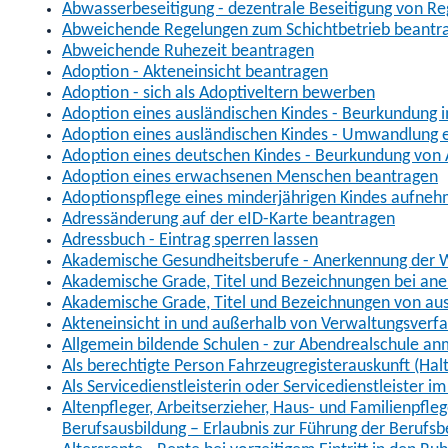
Abwasserbeseitigung - dezentrale Beseitigung von R
Abweichende Regelungen zum Schichtbetrieb beantr
Abweichende Ruhezeit beantragen
Adoption - Akteneinsicht beantragen
Adoption - sich als Adoptiveltern bewerben
Adoption eines ausländischen Kindes - Beurkundung 
Adoption eines ausländischen Kindes - Umwandlung e
Adoption eines deutschen Kindes - Beurkundung von
Adoption eines erwachsenen Menschen beantragen
Adoptionspflege eines minderjährigen Kindes aufne
Adressänderung auf der eID-Karte beantragen
Adressbuch - Eintrag sperren lassen
Akademische Gesundheitsberufe - Anerkennung der W
Akademische Grade, Titel und Bezeichnungen bei an
Akademische Grade, Titel und Bezeichnungen von au
Akteneinsicht in und außerhalb von Verwaltungsverf
Allgemein bildende Schulen - zur Abendrealschule a
Als berechtigte Person Fahrzeugregisterauskunft (Hal
Als Servicedienstleisterin oder Servicedienstleister 
Altenpfleger, Arbeitserzieher, Haus- und Familienpfle
Berufsausbildung – Erlaubnis zur Führung der Berufs