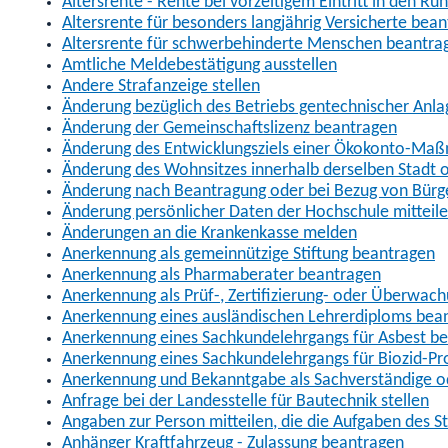
Altersrente - Rente bei vorzeitigem Eintritt in den R
Altersrente für besonders langjährig Versicherte bea
Altersrente für schwerbehinderte Menschen beantra
Amtliche Meldebestätigung ausstellen
Andere Strafanzeige stellen
Änderung bezüglich des Betriebs gentechnischer Anla
Änderung der Gemeinschaftslizenz beantragen
Änderung des Entwicklungsziels einer Ökokonto-Ma
Änderung des Wohnsitzes innerhalb derselben Stadt
Änderung nach Beantragung oder bei Bezug von Bürge
Änderung persönlicher Daten der Hochschule mitteil
Änderungen an die Krankenkasse melden
Anerkennung als gemeinnützige Stiftung beantragen
Anerkennung als Pharmaberater beantragen
Anerkennung als Prüf-, Zertifizierung- oder Überwac
Anerkennung eines ausländischen Lehrerdiploms bea
Anerkennung eines Sachkundelehrgangs für Asbest b
Anerkennung eines Sachkundelehrgangs für Biozid-P
Anerkennung und Bekanntgabe als Sachverständige o
Anfrage bei der Landesstelle für Bautechnik stellen
Angaben zur Person mitteilen, die die Aufgaben des
Anhänger Kraftfahrzeug - Zulassung beantragen