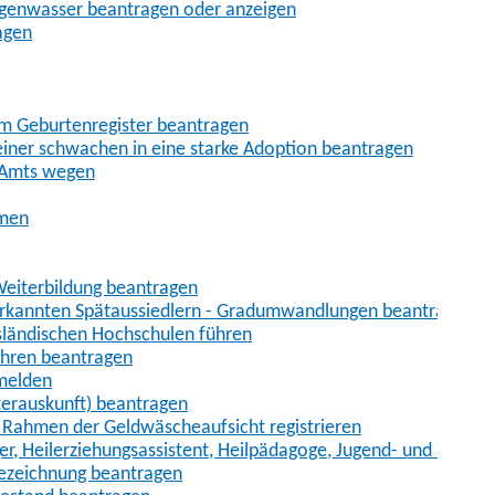
egenwasser beantragen oder anzeigen
agen
im Geburtenregister beantragen
iner schwachen in eine starke Adoption beantragen
 Amts wegen
hmen
eiterbildung beantragen
erkannten Spätaussiedlern - Gradumwandlungen beantragen
sländischen Hochschulen führen
ahren beantragen
nmelden
terauskunft) beantragen
im Rahmen der Geldwäscheaufsicht registrieren
ger, Heilerziehungsassistent, Heilpädagoge, Jugend- und Heimer
bezeichnung beantragen