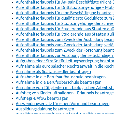
Aufenthaltserlaubnis für Au-pair-Beschäftigte (Nich
Aufenthaltserlaubnis für Drittstaatsangehörige - Mob
Aufenthaltserlaubnis für eine Beschäftigung beantra
Aufenthaltserlaubnis für qualifizierte Geduldete zu
Aufenthaltserlaubnis für Staatsangehörige der Schwe
Aufenthaltserlaubnis für Studierende aus Staaten 
Aufenthaltserlaubnis für Studierende aus Staaten a
Aufenthaltserlaubnis zum Zweck der Ausbildung bean
Aufenthaltserlaubnis zum Zweck der Ausbildung verl
Aufenthaltserlaubnis zum Zweck der Forschung bean
Aufenthaltserlaubnis zur Ausübung der selbständigen 
Aufgraben einer Straße für Leitungsverlegung beantr
Aufnahme als europäischer Rechtsanwalt in die Re
Aufnahme als Spätaussiedler beantragen
Aufnahme in die Berufsaufbauschule beantragen
Aufnahme in die Berufsoberschule beantragen
Aufnahme von Tätigkeiten mit biologischen Arbeitsst
Aufstieg von Kinderluftballonen - Erlaubnis beantrag
Aufstiegs-BAföG beantragen
Aufwendungsersatz für einen Vormund beantragen
Ausbildungsduldung beantragen