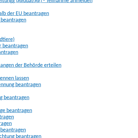
eitungg (AVdual/AV) - Teilnahme anmelden
halb der EU beantragen
g beantragen
dtiere)
r beantragen
antragen
angen der Behörde erteilen
kennen lassen
ennung beantragen
ng beantragen
age beantragen
tragen
ragen
 beantragen
uchtung beantragen