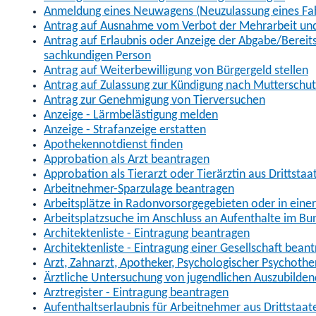
Anmeldung eines Neuwagens (Neuzulassung eines Fa
Antrag auf Ausnahme vom Verbot der Mehrarbeit und 
Antrag auf Erlaubnis oder Anzeige der Abgabe/Berei
sachkundigen Person
Antrag auf Weiterbewilligung von Bürgergeld stellen
Antrag auf Zulassung zur Kündigung nach Mutterschu
Antrag zur Genehmigung von Tierversuchen
Anzeige - Lärmbelästigung melden
Anzeige - Strafanzeige erstatten
Apothekennotdienst finden
Approbation als Arzt beantragen
Approbation als Tierarzt oder Tierärztin aus Drittsta
Arbeitnehmer-Sparzulage beantragen
Arbeitsplätze in Radonvorsorgegebieten oder in ein
Arbeitsplatzsuche im Anschluss an Aufenthalte im Bu
Architektenliste - Eintragung beantragen
Architektenliste - Eintragung einer Gesellschaft bean
Arzt, Zahnarzt, Apotheker, Psychologischer Psychoth
Ärztliche Untersuchung von jugendlichen Auszubilden
Arztregister - Eintragung beantragen
Aufenthaltserlaubnis für Arbeitnehmer aus Drittstaat