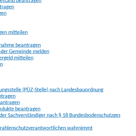
uhestand beantragen
ntragen
gen
gen mitteilen
ßnahme beantragen
 oder Gemeinde melden
rgeld mitteilen
en
hungsstelle (PÜZ-Stelle) nach Landesbauordnung
ntragen
eantragen
rodukte beantragen
der Sachverständiger nach § 18 Bundesbodenschutzgesetz
 Strahlenschutzverantwortlichen wahrnimmt