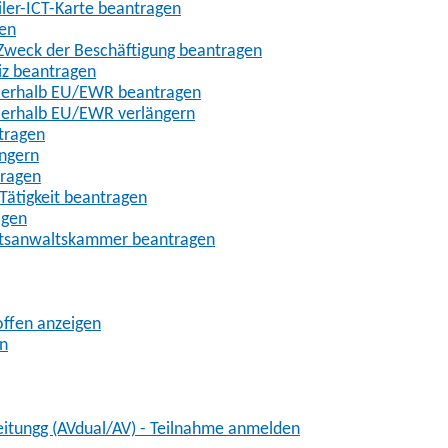
iler-ICT-Karte beantragen
gen
m Zweck der Beschäftigung beantragen
iz beantragen
außerhalb EU/EWR beantragen
ußerhalb EU/EWR verlängern
tragen
ängern
tragen
Tätigkeit beantragen
agen
chtsanwaltskammer beantragen
offen anzeigen
en
eitungg (AVdual/AV) - Teilnahme anmelden