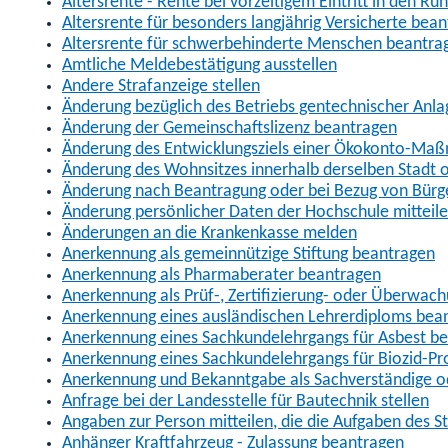
Altersrente - Rente bei vorzeitigem Eintritt in den R
Altersrente für besonders langjährig Versicherte bea
Altersrente für schwerbehinderte Menschen beantra
Amtliche Meldebestätigung ausstellen
Andere Strafanzeige stellen
Änderung bezüglich des Betriebs gentechnischer Anla
Änderung der Gemeinschaftslizenz beantragen
Änderung des Entwicklungsziels einer Ökokonto-Ma
Änderung des Wohnsitzes innerhalb derselben Stadt
Änderung nach Beantragung oder bei Bezug von Bürge
Änderung persönlicher Daten der Hochschule mitteil
Änderungen an die Krankenkasse melden
Anerkennung als gemeinnützige Stiftung beantragen
Anerkennung als Pharmaberater beantragen
Anerkennung als Prüf-, Zertifizierung- oder Überwac
Anerkennung eines ausländischen Lehrerdiploms bea
Anerkennung eines Sachkundelehrgangs für Asbest b
Anerkennung eines Sachkundelehrgangs für Biozid-P
Anerkennung und Bekanntgabe als Sachverständige o
Anfrage bei der Landesstelle für Bautechnik stellen
Angaben zur Person mitteilen, die die Aufgaben des
Anhänger Kraftfahrzeug - Zulassung beantragen