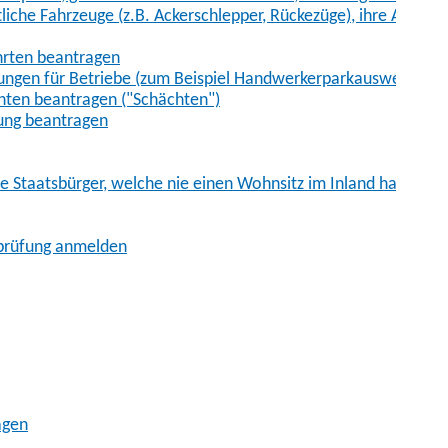
iche Fahrzeuge (z.B. Ackerschlepper, Rückezüge), ihre Anhänge
hrten beantragen
ungen für Betriebe (zum Beispiel Handwerkerparkausweis)
ten beantragen ("Schächten")
ung beantragen
he Staatsbürger, welche nie einen Wohnsitz im Inland hatten
sprüfung anmelden
agen