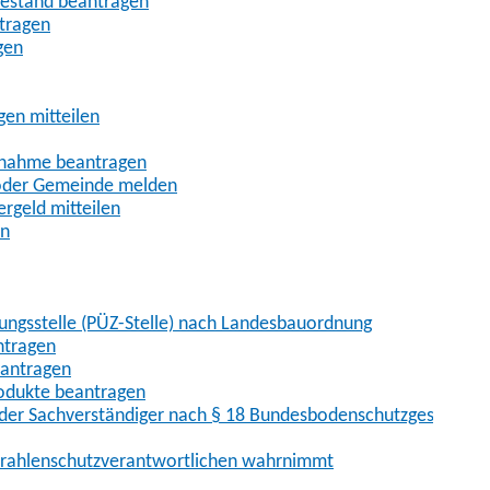
uhestand beantragen
ntragen
gen
gen mitteilen
ßnahme beantragen
 oder Gemeinde melden
rgeld mitteilen
en
hungsstelle (PÜZ-Stelle) nach Landesbauordnung
ntragen
eantragen
rodukte beantragen
der Sachverständiger nach § 18 Bundesbodenschutzgesetz
 Strahlenschutzverantwortlichen wahrnimmt