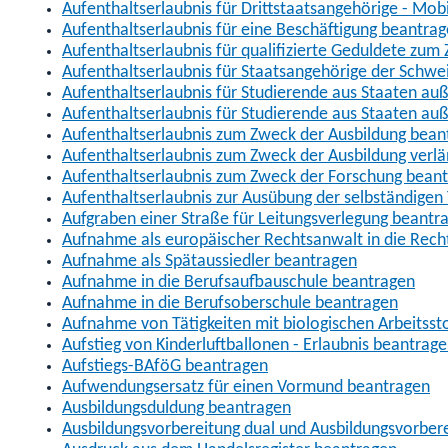
Aufenthaltserlaubnis für Drittstaatsangehörige - Mob
Aufenthaltserlaubnis für eine Beschäftigung beantra
Aufenthaltserlaubnis für qualifizierte Geduldete zu
Aufenthaltserlaubnis für Staatsangehörige der Schwe
Aufenthaltserlaubnis für Studierende aus Staaten 
Aufenthaltserlaubnis für Studierende aus Staaten a
Aufenthaltserlaubnis zum Zweck der Ausbildung bean
Aufenthaltserlaubnis zum Zweck der Ausbildung verl
Aufenthaltserlaubnis zum Zweck der Forschung bean
Aufenthaltserlaubnis zur Ausübung der selbständigen 
Aufgraben einer Straße für Leitungsverlegung beantr
Aufnahme als europäischer Rechtsanwalt in die Re
Aufnahme als Spätaussiedler beantragen
Aufnahme in die Berufsaufbauschule beantragen
Aufnahme in die Berufsoberschule beantragen
Aufnahme von Tätigkeiten mit biologischen Arbeitsst
Aufstieg von Kinderluftballonen - Erlaubnis beantrag
Aufstiegs-BAföG beantragen
Aufwendungsersatz für einen Vormund beantragen
Ausbildungsduldung beantragen
Ausbildungsvorbereitung dual und Ausbildungsvorber