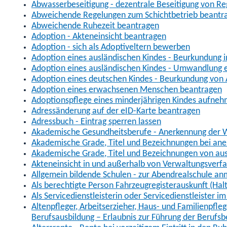
Abwasserbeseitigung - dezentrale Beseitigung von R
Abweichende Regelungen zum Schichtbetrieb beantr
Abweichende Ruhezeit beantragen
Adoption - Akteneinsicht beantragen
Adoption - sich als Adoptiveltern bewerben
Adoption eines ausländischen Kindes - Beurkundung 
Adoption eines ausländischen Kindes - Umwandlung e
Adoption eines deutschen Kindes - Beurkundung von
Adoption eines erwachsenen Menschen beantragen
Adoptionspflege eines minderjährigen Kindes aufne
Adressänderung auf der eID-Karte beantragen
Adressbuch - Eintrag sperren lassen
Akademische Gesundheitsberufe - Anerkennung der W
Akademische Grade, Titel und Bezeichnungen bei an
Akademische Grade, Titel und Bezeichnungen von au
Akteneinsicht in und außerhalb von Verwaltungsverf
Allgemein bildende Schulen - zur Abendrealschule a
Als berechtigte Person Fahrzeugregisterauskunft (Hal
Als Servicedienstleisterin oder Servicedienstleister 
Altenpfleger, Arbeitserzieher, Haus- und Familienpfle
Berufsausbildung – Erlaubnis zur Führung der Berufs