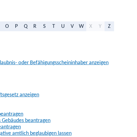
O
P
Q
R
S
T
U
V
W
X
Y
Z
aubnis- oder Befähigungsscheininhaber anzeigen
ftsgesetz anzeigen
beantragen
es Gebäudes beantragen
eantragen
gative amtlich beglaubigen lassen