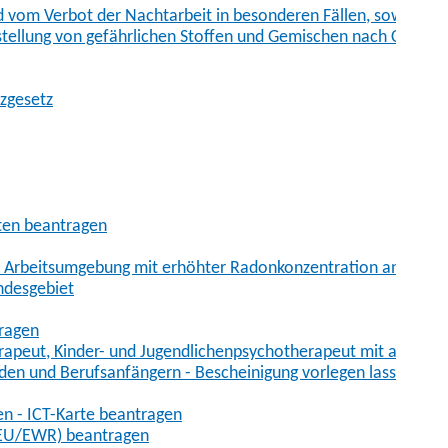
vom Verbot der Nachtarbeit in besonderen Fällen, sowie der
tstellung von gefährlichen Stoffen und Gemischen nach Chem
tzgesetz
aten beantragen
er Arbeitsumgebung mit erhöhter Radonkonzentration anmelde
ndesgebiet
tragen
erapeut, Kinder- und Jugendlichenpsychotherapeut mit auslän
den und Berufsanfängern - Bescheinigung vorlegen lassen
en - ICT-Karte beantragen
t-EU/EWR) beantragen