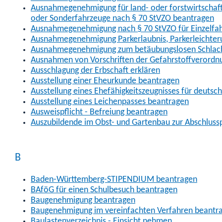
Ausnahmegenehmigung für land- oder forstwirtschaftl
oder Sonderfahrzeuge nach § 70 StVZO beantragen
Ausnahmegenehmigung nach § 70 StVZO für Einzelfa
Ausnahmegenehmigung Parkerlaubnis, Parkerleichter
Ausnahmegenehmigung zum betäubungslosen Schlach
Ausnahmen von Vorschriften der Gefahrstoffverordn
Ausschlagung der Erbschaft erklären
Ausstellung einer Eheurkunde beantragen
Ausstellung eines Ehefähigkeitszeugnisses für deutsc
Ausstellung eines Leichenpasses beantragen
Ausweispflicht - Befreiung beantragen
Auszubildende im Obst- und Gartenbau zur Abschlus
B
Baden-Württemberg-STIPENDIUM beantragen
BAföG für einen Schulbesuch beantragen
Baugenehmigung beantragen
Baugenehmigung im vereinfachten Verfahren beantr
Baulastenverzeichnis - Einsicht nehmen