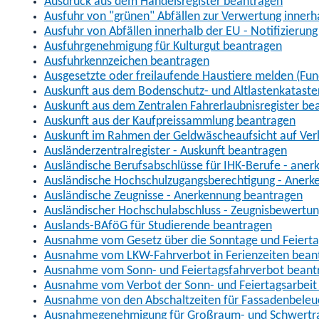
Ausdruck aus dem Handelsregister beantragen
Ausfuhr von "grünen" Abfällen zur Verwertung inner
Ausfuhr von Abfällen innerhalb der EU - Notifizierun
Ausfuhrgenehmigung für Kulturgut beantragen
Ausfuhrkennzeichen beantragen
Ausgesetzte oder freilaufende Haustiere melden (Fun
Auskunft aus dem Bodenschutz- und Altlastenkataste
Auskunft aus dem Zentralen Fahrerlaubnisregister be
Auskunft aus der Kaufpreissammlung beantragen
Auskunft im Rahmen der Geldwäscheaufsicht auf Verl
Ausländerzentralregister - Auskunft beantragen
Ausländische Berufsabschlüsse für IHK-Berufe - aner
Ausländische Hochschulzugangsberechtigung - Anerk
Ausländische Zeugnisse - Anerkennung beantragen
Ausländischer Hochschulabschluss - Zeugnisbewertu
Auslands-BAföG für Studierende beantragen
Ausnahme vom Gesetz über die Sonntage und Feiert
Ausnahme vom LKW-Fahrverbot in Ferienzeiten bean
Ausnahme vom Sonn- und Feiertagsfahrverbot beant
Ausnahme vom Verbot der Sonn- und Feiertagsarbeit
Ausnahme von den Abschaltzeiten für Fassadenbele
Ausnahmegenehmigung für Großraum- und Schwertran