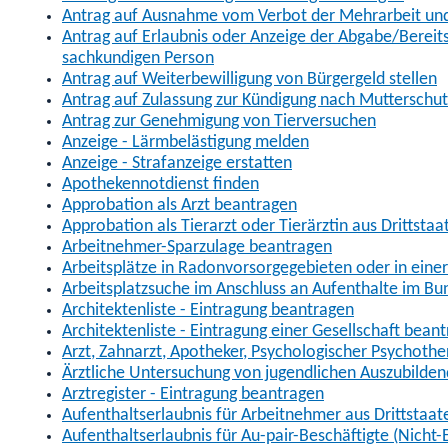
Antrag auf Ausnahme vom Verbot der Mehrarbeit und 
Antrag auf Erlaubnis oder Anzeige der Abgabe/Berei
sachkundigen Person
Antrag auf Weiterbewilligung von Bürgergeld stellen
Antrag auf Zulassung zur Kündigung nach Mutterschu
Antrag zur Genehmigung von Tierversuchen
Anzeige - Lärmbelästigung melden
Anzeige - Strafanzeige erstatten
Apothekennotdienst finden
Approbation als Arzt beantragen
Approbation als Tierarzt oder Tierärztin aus Drittsta
Arbeitnehmer-Sparzulage beantragen
Arbeitsplätze in Radonvorsorgegebieten oder in ein
Arbeitsplatzsuche im Anschluss an Aufenthalte im Bu
Architektenliste - Eintragung beantragen
Architektenliste - Eintragung einer Gesellschaft bean
Arzt, Zahnarzt, Apotheker, Psychologischer Psychoth
Ärztliche Untersuchung von jugendlichen Auszubilden
Arztregister - Eintragung beantragen
Aufenthaltserlaubnis für Arbeitnehmer aus Drittstaat
Aufenthaltserlaubnis für Au-pair-Beschäftigte (Nich