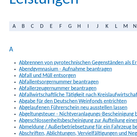
A
B
C
D
E
F
G
H
I
J
K
L
M
N
A
Abbrennen von pyrotechnischen Gegenständen als Erl
Abendgymnasium - Aufnahme beantragen
Abfall und Müll entsorgen
Abfallentsorgernummer beantragen
Abfallerzeugernummer beantragen
Abfallwirtschaftliche Tätigkeit nach Kreislaufwirtscha
Abgabe für den Deutschen Weinfonds entrichten
Abgelaufenen Führerschein neu ausstellen lassen
Abgeltungsteuer - Nichtveranlagungs-Bescheinigung 
Abgeschlossenheitsbescheinigung zur Aufteilung ein
Abmeldung / Außerbetriebsetzung für ein Fahrzeug b
Abschriften, Ablichtungen, Vervielfältigungen und Ne