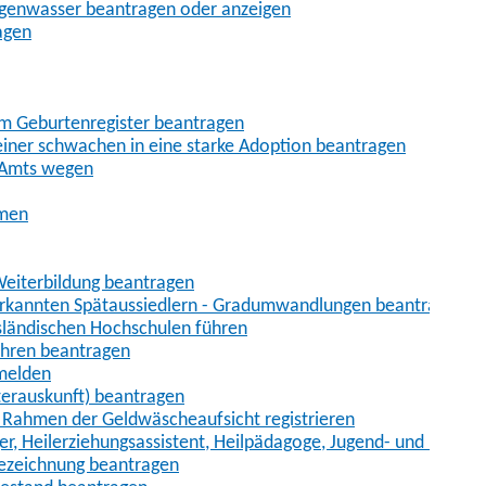
egenwasser beantragen oder anzeigen
agen
im Geburtenregister beantragen
iner schwachen in eine starke Adoption beantragen
 Amts wegen
hmen
eiterbildung beantragen
erkannten Spätaussiedlern - Gradumwandlungen beantragen
sländischen Hochschulen führen
ahren beantragen
nmelden
terauskunft) beantragen
im Rahmen der Geldwäscheaufsicht registrieren
ger, Heilerziehungsassistent, Heilpädagoge, Jugend- und Heimer
bezeichnung beantragen