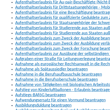
Aufenthaltserlaubnis für Au-pair-Beschäftigte (Nich
Aufenthaltserlaubnis für Drittstaatsangehörige - Mob
Aufenthaltserlaubnis für eine Beschäftigung beantra
Aufenthaltserlaubnis für qualifizierte Geduldete zu
Aufenthaltserlaubnis für Staatsangehörige der Schwe
Aufenthaltserlaubnis für Studierende aus Staaten 
Aufenthaltserlaubnis für Studierende aus Staaten a
Aufenthaltserlaubnis zum Zweck der Ausbildung bean
Aufenthaltserlaubnis zum Zweck der Ausbildung verl
Aufenthaltserlaubnis zum Zweck der Forschung bean
Aufenthaltserlaubnis zur Ausübung der selbständigen 
Aufgraben einer Straße für Leitungsverlegung beantr
Aufnahme als europäischer Rechtsanwalt in die Re
Aufnahme als Spätaussiedler beantragen
Aufnahme in die Berufsaufbauschule beantragen
Aufnahme in die Berufsoberschule beantragen
Aufnahme von Tätigkeiten mit biologischen Arbeitsst
Aufstieg von Kinderluftballonen - Erlaubnis beantrag
Aufstiegs-BAföG beantragen
Aufwendungsersatz für einen Vormund beantragen
Ausbildungsduldung beantragen