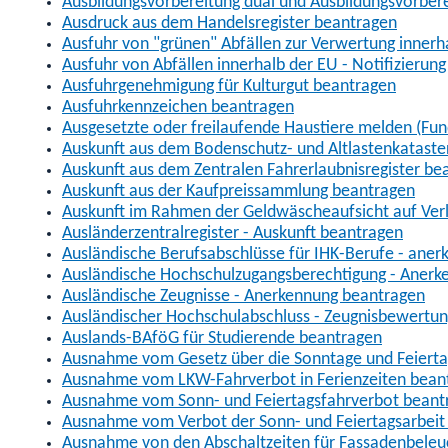
Ausbildungsvorbereitung dual und Ausbildungsvorber
Ausdruck aus dem Handelsregister beantragen
Ausfuhr von "grünen" Abfällen zur Verwertung inner
Ausfuhr von Abfällen innerhalb der EU - Notifizierun
Ausfuhrgenehmigung für Kulturgut beantragen
Ausfuhrkennzeichen beantragen
Ausgesetzte oder freilaufende Haustiere melden (Fun
Auskunft aus dem Bodenschutz- und Altlastenkataste
Auskunft aus dem Zentralen Fahrerlaubnisregister be
Auskunft aus der Kaufpreissammlung beantragen
Auskunft im Rahmen der Geldwäscheaufsicht auf Verl
Ausländerzentralregister - Auskunft beantragen
Ausländische Berufsabschlüsse für IHK-Berufe - aner
Ausländische Hochschulzugangsberechtigung - Anerk
Ausländische Zeugnisse - Anerkennung beantragen
Ausländischer Hochschulabschluss - Zeugnisbewertu
Auslands-BAföG für Studierende beantragen
Ausnahme vom Gesetz über die Sonntage und Feiert
Ausnahme vom LKW-Fahrverbot in Ferienzeiten bean
Ausnahme vom Sonn- und Feiertagsfahrverbot beant
Ausnahme vom Verbot der Sonn- und Feiertagsarbeit
Ausnahme von den Abschaltzeiten für Fassadenbele