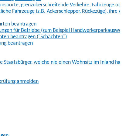
sporte, grenzüberschreitende Verkehre, Fahrzeuge oder Fah
iche Fahrzeuge (z.B. Ackerschlepper, Rückezüge), ihre Anhänge
hrten beantragen
ungen für Betriebe (zum Beispiel Handwerkerparkausweis)
ten beantragen ("Schächten")
ung beantragen
he Staatsbürger, welche nie einen Wohnsitz im Inland hatten
sprüfung anmelden
agen