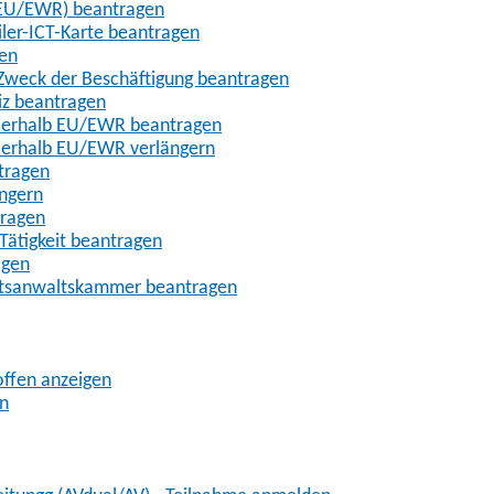
t-EU/EWR) beantragen
iler-ICT-Karte beantragen
gen
m Zweck der Beschäftigung beantragen
iz beantragen
außerhalb EU/EWR beantragen
ußerhalb EU/EWR verlängern
tragen
ängern
tragen
Tätigkeit beantragen
agen
chtsanwaltskammer beantragen
offen anzeigen
en