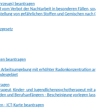
hrzeugs) beantragen
vom Verbot der Nachtarbeit in besonderen Fällen, sowie der
tstellung von gefährlichen Stoffen und Gemischen nach Chem
tzgesetz
aten beantragen
er Arbeitsumgebung mit erhöhter Radonkonzentration anmelde
ndesgebiet
tragen
erapeut, Kinder- und Jugendlichenpsychotherapeut mit auslän
den und Berufsanfängern - Bescheinigung vorlegen lassen
en - ICT-Karte beantragen