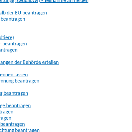
eitungg (AVdual/AV) - Teilnahme anmelden
halb der EU beantragen
g beantragen
dtiere)
r beantragen
antragen
angen der Behörde erteilen
kennen lassen
ennung beantragen
ng beantragen
age beantragen
tragen
ragen
 beantragen
uchtung beantragen