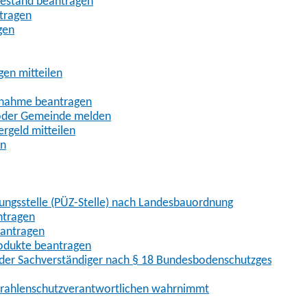
uhestand beantragen
ntragen
gen
gen mitteilen
ßnahme beantragen
 oder Gemeinde melden
rgeld mitteilen
en
hungsstelle (PÜZ-Stelle) nach Landesbauordnung
ntragen
eantragen
rodukte beantragen
der Sachverständiger nach § 18 Bundesbodenschutzgesetz
 Strahlenschutzverantwortlichen wahrnimmt