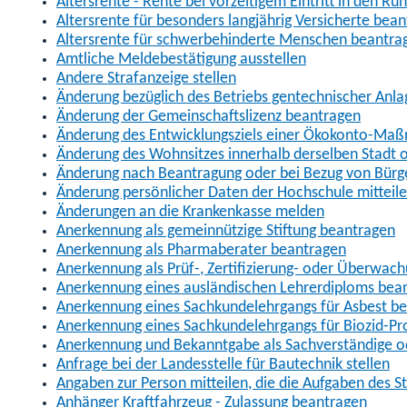
Altersrente - Rente bei vorzeitigem Eintritt in den R
Altersrente für besonders langjährig Versicherte bea
Altersrente für schwerbehinderte Menschen beantra
Amtliche Meldebestätigung ausstellen
Andere Strafanzeige stellen
Änderung bezüglich des Betriebs gentechnischer Anla
Änderung der Gemeinschaftslizenz beantragen
Änderung des Entwicklungsziels einer Ökokonto-Ma
Änderung des Wohnsitzes innerhalb derselben Stadt
Änderung nach Beantragung oder bei Bezug von Bürge
Änderung persönlicher Daten der Hochschule mitteil
Änderungen an die Krankenkasse melden
Anerkennung als gemeinnützige Stiftung beantragen
Anerkennung als Pharmaberater beantragen
Anerkennung als Prüf-, Zertifizierung- oder Überwac
Anerkennung eines ausländischen Lehrerdiploms bea
Anerkennung eines Sachkundelehrgangs für Asbest b
Anerkennung eines Sachkundelehrgangs für Biozid-P
Anerkennung und Bekanntgabe als Sachverständige o
Anfrage bei der Landesstelle für Bautechnik stellen
Angaben zur Person mitteilen, die die Aufgaben des
Anhänger Kraftfahrzeug - Zulassung beantragen