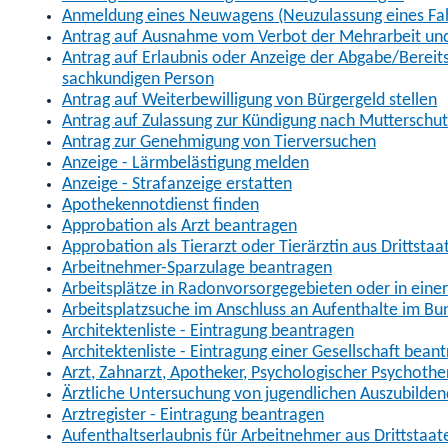
Anmeldung eines Neuwagens (Neuzulassung eines Fa
Antrag auf Ausnahme vom Verbot der Mehrarbeit und 
Antrag auf Erlaubnis oder Anzeige der Abgabe/Berei
sachkundigen Person
Antrag auf Weiterbewilligung von Bürgergeld stellen
Antrag auf Zulassung zur Kündigung nach Mutterschu
Antrag zur Genehmigung von Tierversuchen
Anzeige - Lärmbelästigung melden
Anzeige - Strafanzeige erstatten
Apothekennotdienst finden
Approbation als Arzt beantragen
Approbation als Tierarzt oder Tierärztin aus Drittsta
Arbeitnehmer-Sparzulage beantragen
Arbeitsplätze in Radonvorsorgegebieten oder in ein
Arbeitsplatzsuche im Anschluss an Aufenthalte im Bu
Architektenliste - Eintragung beantragen
Architektenliste - Eintragung einer Gesellschaft bean
Arzt, Zahnarzt, Apotheker, Psychologischer Psychoth
Ärztliche Untersuchung von jugendlichen Auszubilden
Arztregister - Eintragung beantragen
Aufenthaltserlaubnis für Arbeitnehmer aus Drittstaat