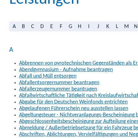
A
B
C
D
E
F
G
H
I
J
K
L
M
N
A
Abbrennen von pyrotechnischen Gegenständen als Erl
Abendgymnasium - Aufnahme beantragen
Abfall und Müll entsorgen
Abfallentsorgernummer beantragen
Abfallerzeugernummer beantragen
Abfallwirtschaftliche Tätigkeit nach Kreislaufwirtscha
Abgabe für den Deutschen Weinfonds entrichten
Abgelaufenen Führerschein neu ausstellen lassen
Abgeltungsteuer - Nichtveranlagungs-Bescheinigung 
Abgeschlossenheitsbescheinigung zur Aufteilung ein
Abmeldung / Außerbetriebsetzung für ein Fahrzeug b
Abschriften, Ablichtungen, Vervielfältigungen und Ne