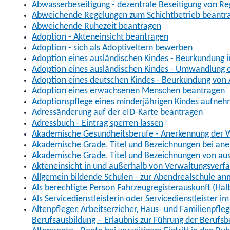
Abwasserbeseitigung - dezentrale Beseitigung von R
Abweichende Regelungen zum Schichtbetrieb beantr
Abweichende Ruhezeit beantragen
Adoption - Akteneinsicht beantragen
Adoption - sich als Adoptiveltern bewerben
Adoption eines ausländischen Kindes - Beurkundung 
Adoption eines ausländischen Kindes - Umwandlung e
Adoption eines deutschen Kindes - Beurkundung von
Adoption eines erwachsenen Menschen beantragen
Adoptionspflege eines minderjährigen Kindes aufne
Adressänderung auf der eID-Karte beantragen
Adressbuch - Eintrag sperren lassen
Akademische Gesundheitsberufe - Anerkennung der W
Akademische Grade, Titel und Bezeichnungen bei an
Akademische Grade, Titel und Bezeichnungen von au
Akteneinsicht in und außerhalb von Verwaltungsverf
Allgemein bildende Schulen - zur Abendrealschule a
Als berechtigte Person Fahrzeugregisterauskunft (Hal
Als Servicedienstleisterin oder Servicedienstleister 
Altenpfleger, Arbeitserzieher, Haus- und Familienpfle
Berufsausbildung – Erlaubnis zur Führung der Berufs