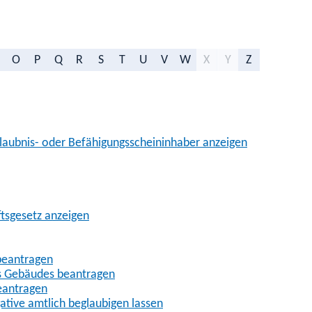
O
P
Q
R
S
T
U
V
W
X
Y
Z
aubnis- oder Befähigungsscheininhaber anzeigen
ftsgesetz anzeigen
beantragen
es Gebäudes beantragen
eantragen
gative amtlich beglaubigen lassen