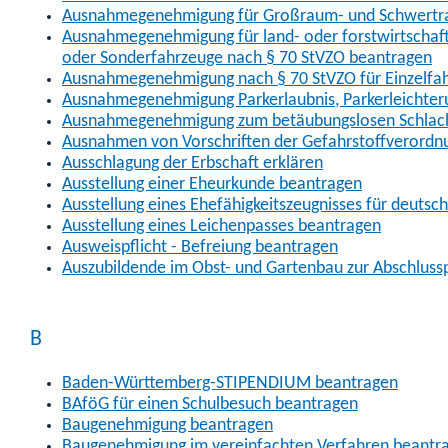
Ausnahmegenehmigung für Großraum- und Schwertran
Ausnahmegenehmigung für land- oder forstwirtschaftl
oder Sonderfahrzeuge nach § 70 StVZO beantragen
Ausnahmegenehmigung nach § 70 StVZO für Einzelfa
Ausnahmegenehmigung Parkerlaubnis, Parkerleichter
Ausnahmegenehmigung zum betäubungslosen Schlach
Ausnahmen von Vorschriften der Gefahrstoffverordn
Ausschlagung der Erbschaft erklären
Ausstellung einer Eheurkunde beantragen
Ausstellung eines Ehefähigkeitszeugnisses für deutsc
Ausstellung eines Leichenpasses beantragen
Ausweispflicht - Befreiung beantragen
Auszubildende im Obst- und Gartenbau zur Abschlus
B
Baden-Württemberg-STIPENDIUM beantragen
BAföG für einen Schulbesuch beantragen
Baugenehmigung beantragen
Baugenehmigung im vereinfachten Verfahren beantr