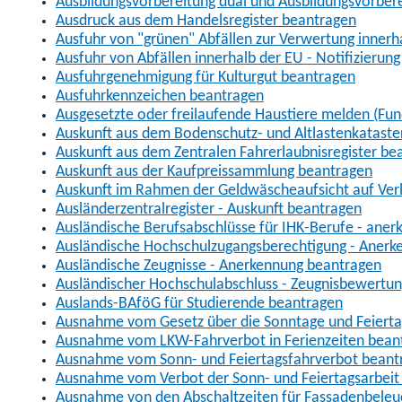
Ausbildungsvorbereitung dual und Ausbildungsvorber
Ausdruck aus dem Handelsregister beantragen
Ausfuhr von "grünen" Abfällen zur Verwertung inner
Ausfuhr von Abfällen innerhalb der EU - Notifizierun
Ausfuhrgenehmigung für Kulturgut beantragen
Ausfuhrkennzeichen beantragen
Ausgesetzte oder freilaufende Haustiere melden (Fun
Auskunft aus dem Bodenschutz- und Altlastenkataste
Auskunft aus dem Zentralen Fahrerlaubnisregister be
Auskunft aus der Kaufpreissammlung beantragen
Auskunft im Rahmen der Geldwäscheaufsicht auf Verl
Ausländerzentralregister - Auskunft beantragen
Ausländische Berufsabschlüsse für IHK-Berufe - aner
Ausländische Hochschulzugangsberechtigung - Anerk
Ausländische Zeugnisse - Anerkennung beantragen
Ausländischer Hochschulabschluss - Zeugnisbewertu
Auslands-BAföG für Studierende beantragen
Ausnahme vom Gesetz über die Sonntage und Feiert
Ausnahme vom LKW-Fahrverbot in Ferienzeiten bean
Ausnahme vom Sonn- und Feiertagsfahrverbot beant
Ausnahme vom Verbot der Sonn- und Feiertagsarbeit
Ausnahme von den Abschaltzeiten für Fassadenbele