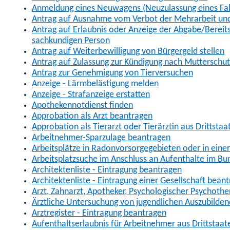
Anmeldung eines Neuwagens (Neuzulassung eines Fa
Antrag auf Ausnahme vom Verbot der Mehrarbeit und 
Antrag auf Erlaubnis oder Anzeige der Abgabe/Berei
sachkundigen Person
Antrag auf Weiterbewilligung von Bürgergeld stellen
Antrag auf Zulassung zur Kündigung nach Mutterschu
Antrag zur Genehmigung von Tierversuchen
Anzeige - Lärmbelästigung melden
Anzeige - Strafanzeige erstatten
Apothekennotdienst finden
Approbation als Arzt beantragen
Approbation als Tierarzt oder Tierärztin aus Drittsta
Arbeitnehmer-Sparzulage beantragen
Arbeitsplätze in Radonvorsorgegebieten oder in ein
Arbeitsplatzsuche im Anschluss an Aufenthalte im Bu
Architektenliste - Eintragung beantragen
Architektenliste - Eintragung einer Gesellschaft bean
Arzt, Zahnarzt, Apotheker, Psychologischer Psychoth
Ärztliche Untersuchung von jugendlichen Auszubilden
Arztregister - Eintragung beantragen
Aufenthaltserlaubnis für Arbeitnehmer aus Drittstaat