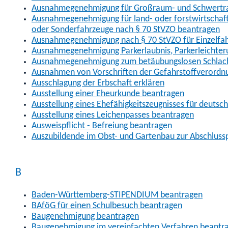
Ausnahmegenehmigung für Großraum- und Schwertran
Ausnahmegenehmigung für land- oder forstwirtschaftl
oder Sonderfahrzeuge nach § 70 StVZO beantragen
Ausnahmegenehmigung nach § 70 StVZO für Einzelfa
Ausnahmegenehmigung Parkerlaubnis, Parkerleichter
Ausnahmegenehmigung zum betäubungslosen Schlach
Ausnahmen von Vorschriften der Gefahrstoffverordn
Ausschlagung der Erbschaft erklären
Ausstellung einer Eheurkunde beantragen
Ausstellung eines Ehefähigkeitszeugnisses für deutsc
Ausstellung eines Leichenpasses beantragen
Ausweispflicht - Befreiung beantragen
Auszubildende im Obst- und Gartenbau zur Abschlus
B
Baden-Württemberg-STIPENDIUM beantragen
BAföG für einen Schulbesuch beantragen
Baugenehmigung beantragen
Baugenehmigung im vereinfachten Verfahren beantr