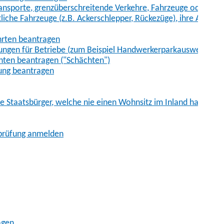
sporte, grenzüberschreitende Verkehre, Fahrzeuge oder Fah
iche Fahrzeuge (z.B. Ackerschlepper, Rückezüge), ihre Anhänge
hrten beantragen
ungen für Betriebe (zum Beispiel Handwerkerparkausweis)
ten beantragen ("Schächten")
ung beantragen
he Staatsbürger, welche nie einen Wohnsitz im Inland hatten
sprüfung anmelden
agen