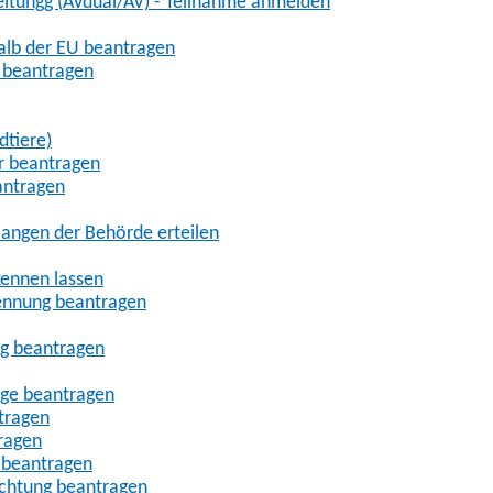
eitungg (AVdual/AV) - Teilnahme anmelden
halb der EU beantragen
g beantragen
dtiere)
r beantragen
antragen
angen der Behörde erteilen
kennen lassen
ennung beantragen
ng beantragen
age beantragen
tragen
ragen
 beantragen
uchtung beantragen