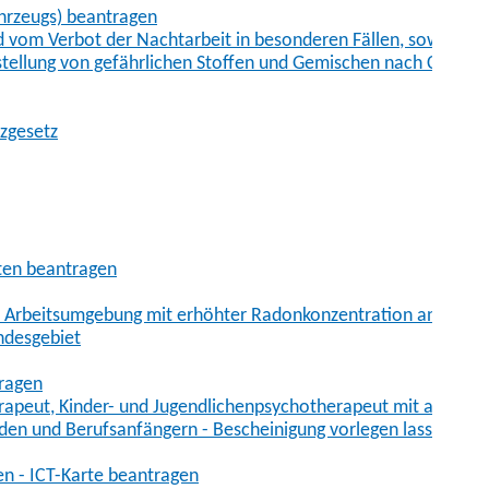
hrzeugs) beantragen
vom Verbot der Nachtarbeit in besonderen Fällen, sowie der
tstellung von gefährlichen Stoffen und Gemischen nach Chem
tzgesetz
aten beantragen
er Arbeitsumgebung mit erhöhter Radonkonzentration anmelde
ndesgebiet
tragen
erapeut, Kinder- und Jugendlichenpsychotherapeut mit auslän
den und Berufsanfängern - Bescheinigung vorlegen lassen
en - ICT-Karte beantragen