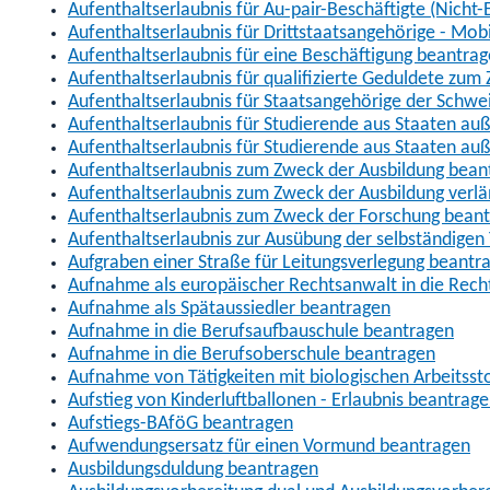
Aufenthaltserlaubnis für Au-pair-Beschäftigte (Nich
Aufenthaltserlaubnis für Drittstaatsangehörige - Mob
Aufenthaltserlaubnis für eine Beschäftigung beantra
Aufenthaltserlaubnis für qualifizierte Geduldete zu
Aufenthaltserlaubnis für Staatsangehörige der Schwe
Aufenthaltserlaubnis für Studierende aus Staaten 
Aufenthaltserlaubnis für Studierende aus Staaten a
Aufenthaltserlaubnis zum Zweck der Ausbildung bean
Aufenthaltserlaubnis zum Zweck der Ausbildung verl
Aufenthaltserlaubnis zum Zweck der Forschung bean
Aufenthaltserlaubnis zur Ausübung der selbständigen 
Aufgraben einer Straße für Leitungsverlegung beantr
Aufnahme als europäischer Rechtsanwalt in die Re
Aufnahme als Spätaussiedler beantragen
Aufnahme in die Berufsaufbauschule beantragen
Aufnahme in die Berufsoberschule beantragen
Aufnahme von Tätigkeiten mit biologischen Arbeitsst
Aufstieg von Kinderluftballonen - Erlaubnis beantrag
Aufstiegs-BAföG beantragen
Aufwendungsersatz für einen Vormund beantragen
Ausbildungsduldung beantragen