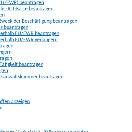
t-EU/EWR) beantragen
iler-ICT-Karte beantragen
gen
m Zweck der Beschäftigung beantragen
iz beantragen
außerhalb EU/EWR beantragen
ußerhalb EU/EWR verlängern
tragen
ängern
tragen
Tätigkeit beantragen
agen
chtsanwaltskammer beantragen
offen anzeigen
en