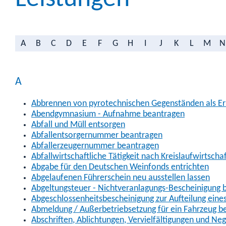
A
B
C
D
E
F
G
H
I
J
K
L
M
N
A
Abbrennen von pyrotechnischen Gegenständen als Erl
Abendgymnasium - Aufnahme beantragen
Abfall und Müll entsorgen
Abfallentsorgernummer beantragen
Abfallerzeugernummer beantragen
Abfallwirtschaftliche Tätigkeit nach Kreislaufwirtscha
Abgabe für den Deutschen Weinfonds entrichten
Abgelaufenen Führerschein neu ausstellen lassen
Abgeltungsteuer - Nichtveranlagungs-Bescheinigung 
Abgeschlossenheitsbescheinigung zur Aufteilung ein
Abmeldung / Außerbetriebsetzung für ein Fahrzeug b
Abschriften, Ablichtungen, Vervielfältigungen und Ne