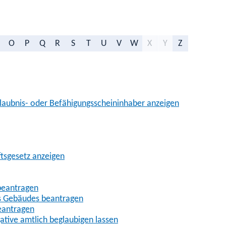
O
P
Q
R
S
T
U
V
W
X
Y
Z
aubnis- oder Befähigungsscheininhaber anzeigen
ftsgesetz anzeigen
beantragen
es Gebäudes beantragen
eantragen
gative amtlich beglaubigen lassen