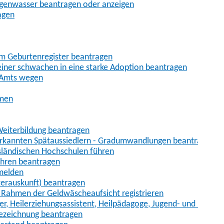
egenwasser beantragen oder anzeigen
agen
im Geburtenregister beantragen
iner schwachen in eine starke Adoption beantragen
 Amts wegen
hmen
eiterbildung beantragen
erkannten Spätaussiedlern - Gradumwandlungen beantragen
sländischen Hochschulen führen
ahren beantragen
nmelden
terauskunft) beantragen
im Rahmen der Geldwäscheaufsicht registrieren
ger, Heilerziehungsassistent, Heilpädagoge, Jugend- und Heimer
bezeichnung beantragen