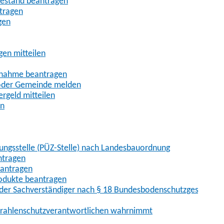
uhestand beantragen
ntragen
gen
gen mitteilen
ßnahme beantragen
 oder Gemeinde melden
rgeld mitteilen
en
hungsstelle (PÜZ-Stelle) nach Landesbauordnung
ntragen
eantragen
rodukte beantragen
der Sachverständiger nach § 18 Bundesbodenschutzgesetz
 Strahlenschutzverantwortlichen wahrnimmt