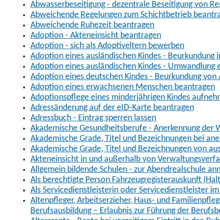
Abwasserbeseitigung - dezentrale Beseitigung von R
Abweichende Regelungen zum Schichtbetrieb beantr
Abweichende Ruhezeit beantragen
Adoption - Akteneinsicht beantragen
Adoption - sich als Adoptiveltern bewerben
Adoption eines ausländischen Kindes - Beurkundung 
Adoption eines ausländischen Kindes - Umwandlung e
Adoption eines deutschen Kindes - Beurkundung von
Adoption eines erwachsenen Menschen beantragen
Adoptionspflege eines minderjährigen Kindes aufne
Adressänderung auf der eID-Karte beantragen
Adressbuch - Eintrag sperren lassen
Akademische Gesundheitsberufe - Anerkennung der W
Akademische Grade, Titel und Bezeichnungen bei an
Akademische Grade, Titel und Bezeichnungen von au
Akteneinsicht in und außerhalb von Verwaltungsverf
Allgemein bildende Schulen - zur Abendrealschule a
Als berechtigte Person Fahrzeugregisterauskunft (Hal
Als Servicedienstleisterin oder Servicedienstleister 
Altenpfleger, Arbeitserzieher, Haus- und Familienpfle
Berufsausbildung – Erlaubnis zur Führung der Berufs