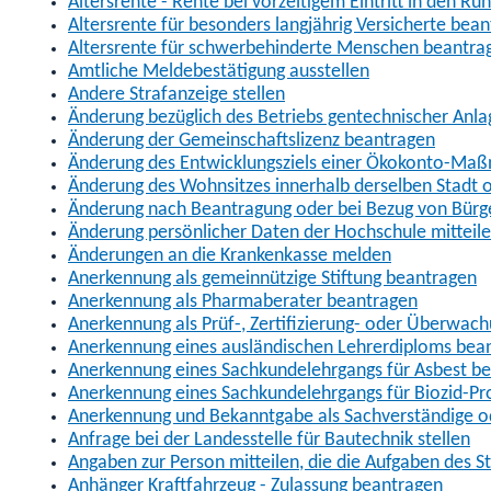
Altersrente - Rente bei vorzeitigem Eintritt in den R
Altersrente für besonders langjährig Versicherte bea
Altersrente für schwerbehinderte Menschen beantra
Amtliche Meldebestätigung ausstellen
Andere Strafanzeige stellen
Änderung bezüglich des Betriebs gentechnischer Anla
Änderung der Gemeinschaftslizenz beantragen
Änderung des Entwicklungsziels einer Ökokonto-Ma
Änderung des Wohnsitzes innerhalb derselben Stadt
Änderung nach Beantragung oder bei Bezug von Bürge
Änderung persönlicher Daten der Hochschule mitteil
Änderungen an die Krankenkasse melden
Anerkennung als gemeinnützige Stiftung beantragen
Anerkennung als Pharmaberater beantragen
Anerkennung als Prüf-, Zertifizierung- oder Überwac
Anerkennung eines ausländischen Lehrerdiploms bea
Anerkennung eines Sachkundelehrgangs für Asbest b
Anerkennung eines Sachkundelehrgangs für Biozid-P
Anerkennung und Bekanntgabe als Sachverständige o
Anfrage bei der Landesstelle für Bautechnik stellen
Angaben zur Person mitteilen, die die Aufgaben des
Anhänger Kraftfahrzeug - Zulassung beantragen