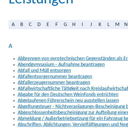
A
B
C
D
E
F
G
H
I
J
K
L
M
N
A
Abbrennen von pyrotechnischen Gegenständen als Erl
Abendgymnasium - Aufnahme beantragen
Abfall und Müll entsorgen
Abfallentsorgernummer beantragen
Abfallerzeugernummer beantragen
Abfallwirtschaftliche Tätigkeit nach Kreislaufwirtscha
Abgabe für den Deutschen Weinfonds entrichten
Abgelaufenen Führerschein neu ausstellen lassen
Abgeltungsteuer - Nichtveranlagungs-Bescheinigung 
Abgeschlossenheitsbescheinigung zur Aufteilung ein
Abmeldung / Außerbetriebsetzung für ein Fahrzeug b
Abschriften, Ablichtungen, Vervielfältigungen und Ne