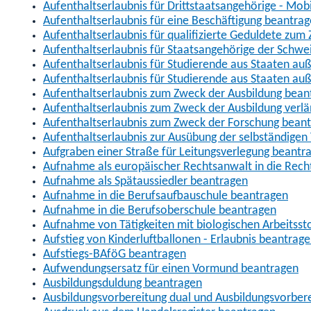
Aufenthaltserlaubnis für Drittstaatsangehörige - Mob
Aufenthaltserlaubnis für eine Beschäftigung beantra
Aufenthaltserlaubnis für qualifizierte Geduldete zu
Aufenthaltserlaubnis für Staatsangehörige der Schwe
Aufenthaltserlaubnis für Studierende aus Staaten 
Aufenthaltserlaubnis für Studierende aus Staaten a
Aufenthaltserlaubnis zum Zweck der Ausbildung bean
Aufenthaltserlaubnis zum Zweck der Ausbildung verl
Aufenthaltserlaubnis zum Zweck der Forschung bean
Aufenthaltserlaubnis zur Ausübung der selbständigen 
Aufgraben einer Straße für Leitungsverlegung beantr
Aufnahme als europäischer Rechtsanwalt in die Re
Aufnahme als Spätaussiedler beantragen
Aufnahme in die Berufsaufbauschule beantragen
Aufnahme in die Berufsoberschule beantragen
Aufnahme von Tätigkeiten mit biologischen Arbeitsst
Aufstieg von Kinderluftballonen - Erlaubnis beantrag
Aufstiegs-BAföG beantragen
Aufwendungsersatz für einen Vormund beantragen
Ausbildungsduldung beantragen
Ausbildungsvorbereitung dual und Ausbildungsvorber