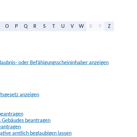
O
P
Q
R
S
T
U
V
W
X
Y
Z
aubnis- oder Befähigungsscheininhaber anzeigen
ftsgesetz anzeigen
beantragen
es Gebäudes beantragen
eantragen
gative amtlich beglaubigen lassen