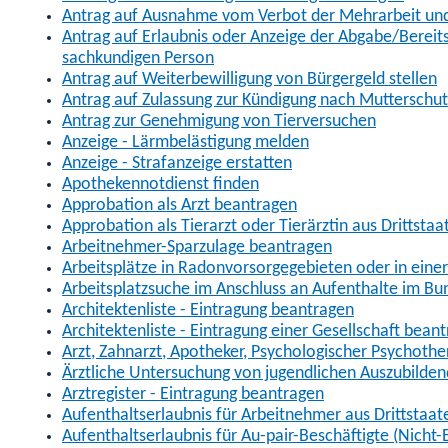
Antrag auf Ausnahme vom Verbot der Mehrarbeit und 
Antrag auf Erlaubnis oder Anzeige der Abgabe/Berei
sachkundigen Person
Antrag auf Weiterbewilligung von Bürgergeld stellen
Antrag auf Zulassung zur Kündigung nach Mutterschu
Antrag zur Genehmigung von Tierversuchen
Anzeige - Lärmbelästigung melden
Anzeige - Strafanzeige erstatten
Apothekennotdienst finden
Approbation als Arzt beantragen
Approbation als Tierarzt oder Tierärztin aus Drittsta
Arbeitnehmer-Sparzulage beantragen
Arbeitsplätze in Radonvorsorgegebieten oder in ein
Arbeitsplatzsuche im Anschluss an Aufenthalte im Bu
Architektenliste - Eintragung beantragen
Architektenliste - Eintragung einer Gesellschaft bean
Arzt, Zahnarzt, Apotheker, Psychologischer Psychoth
Ärztliche Untersuchung von jugendlichen Auszubilden
Arztregister - Eintragung beantragen
Aufenthaltserlaubnis für Arbeitnehmer aus Drittstaat
Aufenthaltserlaubnis für Au-pair-Beschäftigte (Nich