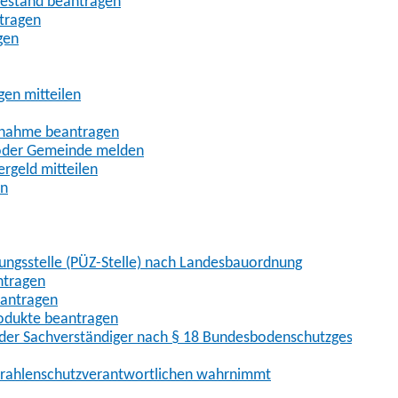
uhestand beantragen
ntragen
gen
gen mitteilen
ßnahme beantragen
 oder Gemeinde melden
rgeld mitteilen
en
hungsstelle (PÜZ-Stelle) nach Landesbauordnung
ntragen
eantragen
rodukte beantragen
der Sachverständiger nach § 18 Bundesbodenschutzgesetz
 Strahlenschutzverantwortlichen wahrnimmt