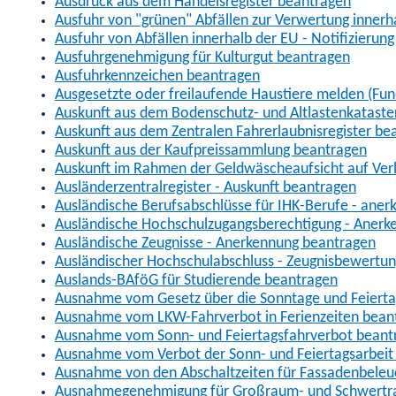
Ausdruck aus dem Handelsregister beantragen
Ausfuhr von "grünen" Abfällen zur Verwertung inner
Ausfuhr von Abfällen innerhalb der EU - Notifizierun
Ausfuhrgenehmigung für Kulturgut beantragen
Ausfuhrkennzeichen beantragen
Ausgesetzte oder freilaufende Haustiere melden (Fun
Auskunft aus dem Bodenschutz- und Altlastenkataste
Auskunft aus dem Zentralen Fahrerlaubnisregister be
Auskunft aus der Kaufpreissammlung beantragen
Auskunft im Rahmen der Geldwäscheaufsicht auf Verl
Ausländerzentralregister - Auskunft beantragen
Ausländische Berufsabschlüsse für IHK-Berufe - aner
Ausländische Hochschulzugangsberechtigung - Anerk
Ausländische Zeugnisse - Anerkennung beantragen
Ausländischer Hochschulabschluss - Zeugnisbewertu
Auslands-BAföG für Studierende beantragen
Ausnahme vom Gesetz über die Sonntage und Feiert
Ausnahme vom LKW-Fahrverbot in Ferienzeiten bean
Ausnahme vom Sonn- und Feiertagsfahrverbot beant
Ausnahme vom Verbot der Sonn- und Feiertagsarbeit
Ausnahme von den Abschaltzeiten für Fassadenbele
Ausnahmegenehmigung für Großraum- und Schwertran