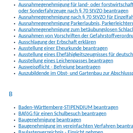
Ausnahmegenehmigung für land- oder forstwirtschaftl
oder Sonderfahrzeuge nach § 70 StVZO beantragen
Ausnahmegenehmigung nach § 70 StVZO für Einzelfa
Ausnahmegenehmigung Parkerlaubnis, Parkerleichter
Ausnahmegenehmigung zum betäubungslosen Schlach
Ausnahmen von Vorschriften der Gefahrstoffverordn
Ausschlagung der Erbschaft erklären
Ausstellung einer Eheurkunde beantragen
Ausstellung eines Ehefähigkeitszeugnisses für deutsc
Ausstellung eines Leichenpasses beantragen
Ausweispflicht - Befreiung beantragen
Auszubildende im Obst- und Gartenbau zur Abschlus
B
Baden-Württemberg-STIPENDIUM beantragen
BAföG für einen Schulbesuch beantragen
Baugenehmigung beantragen
Baugenehmigung im vereinfachten Verfahren beantr
Baulastenverzeichnis - Einsicht nehmen