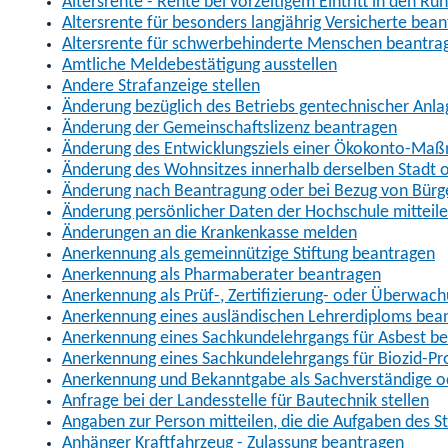
Altersrente - Rente bei vorzeitigem Eintritt in den R
Altersrente für besonders langjährig Versicherte bea
Altersrente für schwerbehinderte Menschen beantra
Amtliche Meldebestätigung ausstellen
Andere Strafanzeige stellen
Änderung bezüglich des Betriebs gentechnischer Anla
Änderung der Gemeinschaftslizenz beantragen
Änderung des Entwicklungsziels einer Ökokonto-Ma
Änderung des Wohnsitzes innerhalb derselben Stadt
Änderung nach Beantragung oder bei Bezug von Bürge
Änderung persönlicher Daten der Hochschule mitteil
Änderungen an die Krankenkasse melden
Anerkennung als gemeinnützige Stiftung beantragen
Anerkennung als Pharmaberater beantragen
Anerkennung als Prüf-, Zertifizierung- oder Überwac
Anerkennung eines ausländischen Lehrerdiploms bea
Anerkennung eines Sachkundelehrgangs für Asbest b
Anerkennung eines Sachkundelehrgangs für Biozid-P
Anerkennung und Bekanntgabe als Sachverständige o
Anfrage bei der Landesstelle für Bautechnik stellen
Angaben zur Person mitteilen, die die Aufgaben des
Anhänger Kraftfahrzeug - Zulassung beantragen