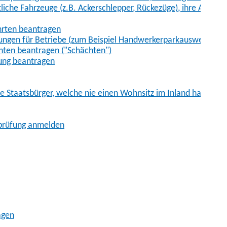
iche Fahrzeuge (z.B. Ackerschlepper, Rückezüge), ihre Anhänge
hrten beantragen
ungen für Betriebe (zum Beispiel Handwerkerparkausweis)
ten beantragen ("Schächten")
ung beantragen
he Staatsbürger, welche nie einen Wohnsitz im Inland hatten
sprüfung anmelden
agen