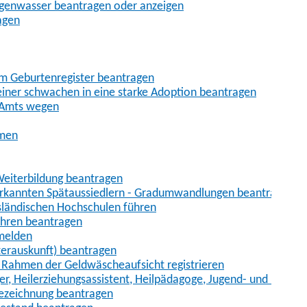
egenwasser beantragen oder anzeigen
agen
im Geburtenregister beantragen
iner schwachen in eine starke Adoption beantragen
 Amts wegen
hmen
eiterbildung beantragen
erkannten Spätaussiedlern - Gradumwandlungen beantragen
sländischen Hochschulen führen
ahren beantragen
nmelden
terauskunft) beantragen
im Rahmen der Geldwäscheaufsicht registrieren
ger, Heilerziehungsassistent, Heilpädagoge, Jugend- und Heimer
bezeichnung beantragen