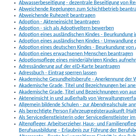
Abwasserbeseitigung - dezentrale Beseitigung von R
Abweichende Regelungen zum Schichtbetrieb beantr
Abweichende Ruhezeit beantragen
Adoption - Akteneinsicht beantragen
Adoption - sich als Adoptiveltern bewerben
Adoption eines ausländischen Kindes - Beurkundung 
Adoption eines ausländischen Kindes - Umwandlung e
Adoption eines deutschen Kindes - Beurkundung von
Adoption eines erwachsenen Menschen beantragen
Adoptionspflege eines minderjährigen Kindes aufne
Adressänderung auf der eID-Karte beantragen
Adressbuch - Eintrag sperren lassen
Akademische Gesundheitsberufe - Anerkennung der W
Akademische Grade, Titel und Bezeichnungen bei an
Akademische Grade, Titel und Bezeichnungen von au
Akteneinsicht in und außerhalb von Verwaltungsverf
Allgemein bildende Schulen - zur Abendrealschule a
Als berechtigte Person Fahrzeugregisterauskunft (Hal
Als Servicedienstleisterin oder Servicedienstleister 
Altenpfleger, Arbeitserzieher, Haus- und Familienpfle
Berufsausbildung – Erlaubnis zur Führung der Berufs