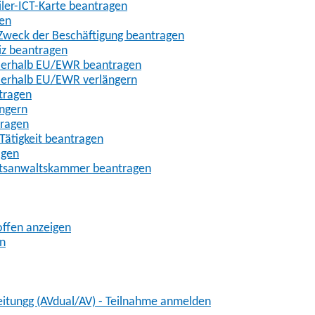
iler-ICT-Karte beantragen
gen
m Zweck der Beschäftigung beantragen
iz beantragen
außerhalb EU/EWR beantragen
ußerhalb EU/EWR verlängern
tragen
ängern
tragen
Tätigkeit beantragen
agen
chtsanwaltskammer beantragen
offen anzeigen
en
eitungg (AVdual/AV) - Teilnahme anmelden