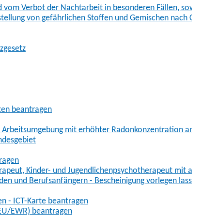
vom Verbot der Nachtarbeit in besonderen Fällen, sowie der
tstellung von gefährlichen Stoffen und Gemischen nach Chem
tzgesetz
aten beantragen
er Arbeitsumgebung mit erhöhter Radonkonzentration anmelde
ndesgebiet
tragen
erapeut, Kinder- und Jugendlichenpsychotherapeut mit auslän
den und Berufsanfängern - Bescheinigung vorlegen lassen
en - ICT-Karte beantragen
t-EU/EWR) beantragen