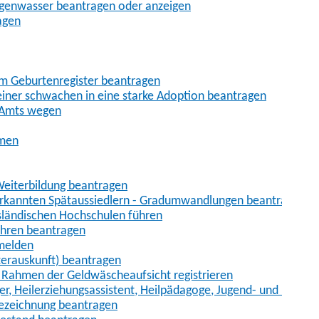
egenwasser beantragen oder anzeigen
agen
im Geburtenregister beantragen
iner schwachen in eine starke Adoption beantragen
 Amts wegen
hmen
eiterbildung beantragen
erkannten Spätaussiedlern - Gradumwandlungen beantragen
sländischen Hochschulen führen
ahren beantragen
nmelden
terauskunft) beantragen
im Rahmen der Geldwäscheaufsicht registrieren
ger, Heilerziehungsassistent, Heilpädagoge, Jugend- und Heimer
bezeichnung beantragen