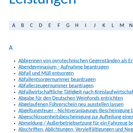
A
B
C
D
E
F
G
H
I
J
K
L
M
N
A
Abbrennen von pyrotechnischen Gegenständen als Erl
Abendgymnasium - Aufnahme beantragen
Abfall und Müll entsorgen
Abfallentsorgernummer beantragen
Abfallerzeugernummer beantragen
Abfallwirtschaftliche Tätigkeit nach Kreislaufwirtscha
Abgabe für den Deutschen Weinfonds entrichten
Abgelaufenen Führerschein neu ausstellen lassen
Abgeltungsteuer - Nichtveranlagungs-Bescheinigung 
Abgeschlossenheitsbescheinigung zur Aufteilung ein
Abmeldung / Außerbetriebsetzung für ein Fahrzeug b
Abschriften, Ablichtungen, Vervielfältigungen und Ne