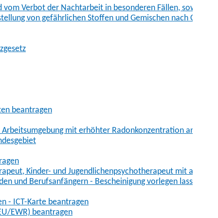
vom Verbot der Nachtarbeit in besonderen Fällen, sowie der
tstellung von gefährlichen Stoffen und Gemischen nach Chem
tzgesetz
aten beantragen
er Arbeitsumgebung mit erhöhter Radonkonzentration anmelde
ndesgebiet
tragen
erapeut, Kinder- und Jugendlichenpsychotherapeut mit auslän
den und Berufsanfängern - Bescheinigung vorlegen lassen
en - ICT-Karte beantragen
t-EU/EWR) beantragen