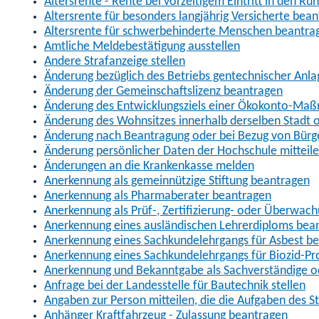
Altersrente - Rente bei vorzeitigem Eintritt in den R
Altersrente für besonders langjährig Versicherte bea
Altersrente für schwerbehinderte Menschen beantra
Amtliche Meldebestätigung ausstellen
Andere Strafanzeige stellen
Änderung bezüglich des Betriebs gentechnischer Anla
Änderung der Gemeinschaftslizenz beantragen
Änderung des Entwicklungsziels einer Ökokonto-Ma
Änderung des Wohnsitzes innerhalb derselben Stadt
Änderung nach Beantragung oder bei Bezug von Bürge
Änderung persönlicher Daten der Hochschule mitteil
Änderungen an die Krankenkasse melden
Anerkennung als gemeinnützige Stiftung beantragen
Anerkennung als Pharmaberater beantragen
Anerkennung als Prüf-, Zertifizierung- oder Überwac
Anerkennung eines ausländischen Lehrerdiploms bea
Anerkennung eines Sachkundelehrgangs für Asbest b
Anerkennung eines Sachkundelehrgangs für Biozid-P
Anerkennung und Bekanntgabe als Sachverständige o
Anfrage bei der Landesstelle für Bautechnik stellen
Angaben zur Person mitteilen, die die Aufgaben des
Anhänger Kraftfahrzeug - Zulassung beantragen