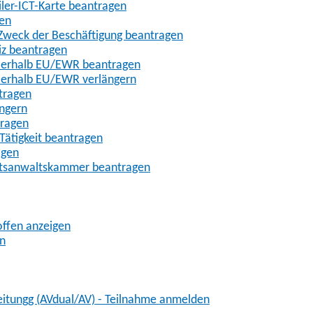
iler-ICT-Karte beantragen
gen
m Zweck der Beschäftigung beantragen
iz beantragen
außerhalb EU/EWR beantragen
ußerhalb EU/EWR verlängern
tragen
ängern
tragen
Tätigkeit beantragen
agen
chtsanwaltskammer beantragen
offen anzeigen
en
eitungg (AVdual/AV) - Teilnahme anmelden