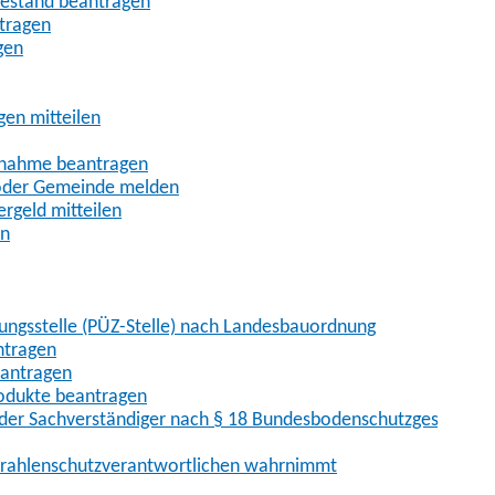
uhestand beantragen
ntragen
gen
gen mitteilen
ßnahme beantragen
 oder Gemeinde melden
rgeld mitteilen
en
hungsstelle (PÜZ-Stelle) nach Landesbauordnung
ntragen
eantragen
rodukte beantragen
der Sachverständiger nach § 18 Bundesbodenschutzgesetz
 Strahlenschutzverantwortlichen wahrnimmt