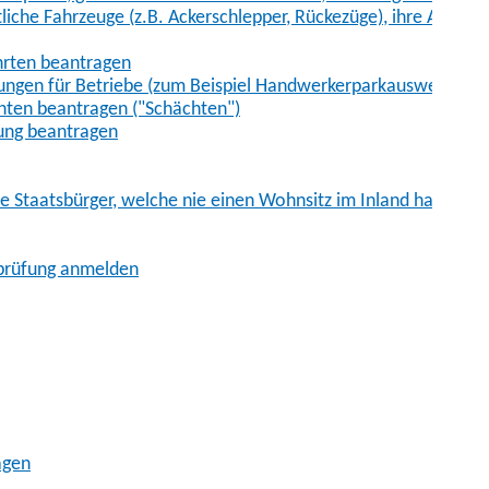
iche Fahrzeuge (z.B. Ackerschlepper, Rückezüge), ihre Anhänge
hrten beantragen
ungen für Betriebe (zum Beispiel Handwerkerparkausweis)
ten beantragen ("Schächten")
ung beantragen
he Staatsbürger, welche nie einen Wohnsitz im Inland hatten
sprüfung anmelden
agen