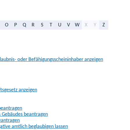
O
P
Q
R
S
T
U
V
W
X
Y
Z
aubnis- oder Befähigungsscheininhaber anzeigen
ftsgesetz anzeigen
beantragen
es Gebäudes beantragen
eantragen
gative amtlich beglaubigen lassen