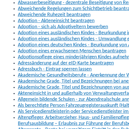
Abwasserbeseitigung - dezentrale Beseitigung von R
Abweichende Regelungen zum Schichtbetrieb beantr
Abweichende Ruhezeit beantragen
Adoption - Akteneinsicht beantragen
Adoption - sich als Adoptiveltern bewerben
Adoption eines ausländischen Kindes - Beurkundung 
Adoption eines ausländischen Kindes - Umwandlung e
Adoption eines deutschen Kindes - Beurkundung von
Adoption eines erwachsenen Menschen beantragen
Adoptionspflege eines minderjährigen Kindes aufne
Adressänderung auf der eID-Karte beantragen
Adressbuch - Eintrag sperren lassen
Akademische Gesundheitsberufe - Anerkennung der W
Akademische Grade, Titel und Bezeichnungen bei an
Akademische Grade, Titel und Bezeichnungen von au
Akteneinsicht in und außerhalb von Verwaltungsverf
Allgemein bildende Schulen - zur Abendrealschule a
Als berechtigte Person Fahrzeugregisterauskunft (Hal
Als Servicedienstleisterin oder Servicedienstleister 
Altenpfleger, Arbeitserzieher, Haus- und Familienpfle
Berufsausbildung – Erlaubnis zur Führung der Berufs