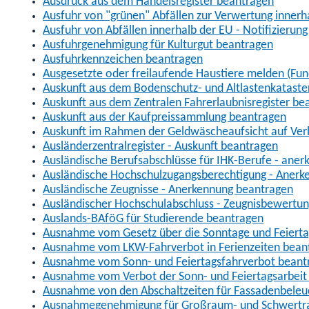
Ausdruck aus dem Handelsregister beantragen
Ausfuhr von "grünen" Abfällen zur Verwertung inner
Ausfuhr von Abfällen innerhalb der EU - Notifizierun
Ausfuhrgenehmigung für Kulturgut beantragen
Ausfuhrkennzeichen beantragen
Ausgesetzte oder freilaufende Haustiere melden (Fun
Auskunft aus dem Bodenschutz- und Altlastenkataste
Auskunft aus dem Zentralen Fahrerlaubnisregister be
Auskunft aus der Kaufpreissammlung beantragen
Auskunft im Rahmen der Geldwäscheaufsicht auf Verl
Ausländerzentralregister - Auskunft beantragen
Ausländische Berufsabschlüsse für IHK-Berufe - aner
Ausländische Hochschulzugangsberechtigung - Anerk
Ausländische Zeugnisse - Anerkennung beantragen
Ausländischer Hochschulabschluss - Zeugnisbewertu
Auslands-BAföG für Studierende beantragen
Ausnahme vom Gesetz über die Sonntage und Feiert
Ausnahme vom LKW-Fahrverbot in Ferienzeiten bean
Ausnahme vom Sonn- und Feiertagsfahrverbot beant
Ausnahme vom Verbot der Sonn- und Feiertagsarbeit
Ausnahme von den Abschaltzeiten für Fassadenbele
Ausnahmegenehmigung für Großraum- und Schwertran