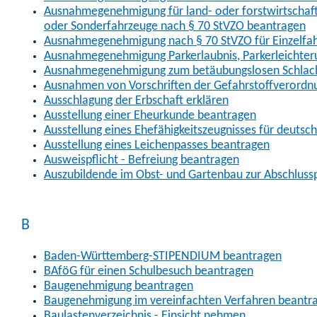
Ausnahmegenehmigung für land- oder forstwirtschaftl
oder Sonderfahrzeuge nach § 70 StVZO beantragen
Ausnahmegenehmigung nach § 70 StVZO für Einzelfa
Ausnahmegenehmigung Parkerlaubnis, Parkerleichter
Ausnahmegenehmigung zum betäubungslosen Schlach
Ausnahmen von Vorschriften der Gefahrstoffverordn
Ausschlagung der Erbschaft erklären
Ausstellung einer Eheurkunde beantragen
Ausstellung eines Ehefähigkeitszeugnisses für deutsc
Ausstellung eines Leichenpasses beantragen
Ausweispflicht - Befreiung beantragen
Auszubildende im Obst- und Gartenbau zur Abschlus
B
Baden-Württemberg-STIPENDIUM beantragen
BAföG für einen Schulbesuch beantragen
Baugenehmigung beantragen
Baugenehmigung im vereinfachten Verfahren beantr
Baulastenverzeichnis - Einsicht nehmen