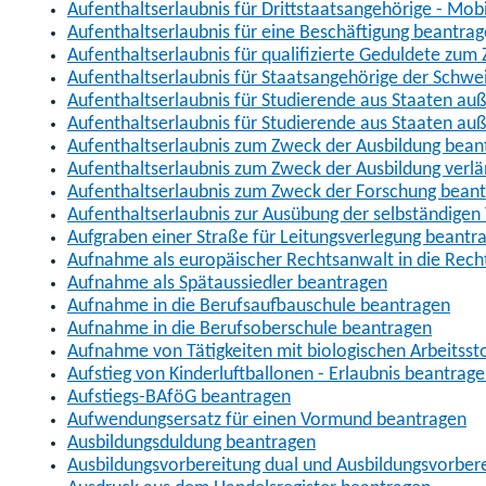
Aufenthaltserlaubnis für Drittstaatsangehörige - Mob
Aufenthaltserlaubnis für eine Beschäftigung beantra
Aufenthaltserlaubnis für qualifizierte Geduldete zu
Aufenthaltserlaubnis für Staatsangehörige der Schwe
Aufenthaltserlaubnis für Studierende aus Staaten 
Aufenthaltserlaubnis für Studierende aus Staaten a
Aufenthaltserlaubnis zum Zweck der Ausbildung bean
Aufenthaltserlaubnis zum Zweck der Ausbildung verl
Aufenthaltserlaubnis zum Zweck der Forschung bean
Aufenthaltserlaubnis zur Ausübung der selbständigen 
Aufgraben einer Straße für Leitungsverlegung beantr
Aufnahme als europäischer Rechtsanwalt in die Re
Aufnahme als Spätaussiedler beantragen
Aufnahme in die Berufsaufbauschule beantragen
Aufnahme in die Berufsoberschule beantragen
Aufnahme von Tätigkeiten mit biologischen Arbeitsst
Aufstieg von Kinderluftballonen - Erlaubnis beantrag
Aufstiegs-BAföG beantragen
Aufwendungsersatz für einen Vormund beantragen
Ausbildungsduldung beantragen
Ausbildungsvorbereitung dual und Ausbildungsvorber