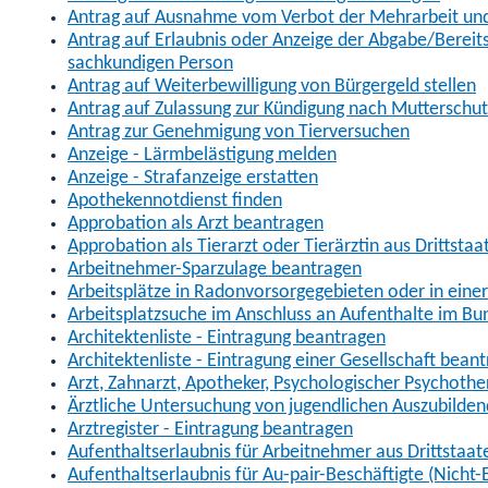
Antrag auf Ausnahme vom Verbot der Mehrarbeit und 
Antrag auf Erlaubnis oder Anzeige der Abgabe/Berei
sachkundigen Person
Antrag auf Weiterbewilligung von Bürgergeld stellen
Antrag auf Zulassung zur Kündigung nach Mutterschu
Antrag zur Genehmigung von Tierversuchen
Anzeige - Lärmbelästigung melden
Anzeige - Strafanzeige erstatten
Apothekennotdienst finden
Approbation als Arzt beantragen
Approbation als Tierarzt oder Tierärztin aus Drittsta
Arbeitnehmer-Sparzulage beantragen
Arbeitsplätze in Radonvorsorgegebieten oder in ein
Arbeitsplatzsuche im Anschluss an Aufenthalte im Bu
Architektenliste - Eintragung beantragen
Architektenliste - Eintragung einer Gesellschaft bean
Arzt, Zahnarzt, Apotheker, Psychologischer Psychoth
Ärztliche Untersuchung von jugendlichen Auszubilden
Arztregister - Eintragung beantragen
Aufenthaltserlaubnis für Arbeitnehmer aus Drittstaat
Aufenthaltserlaubnis für Au-pair-Beschäftigte (Nich