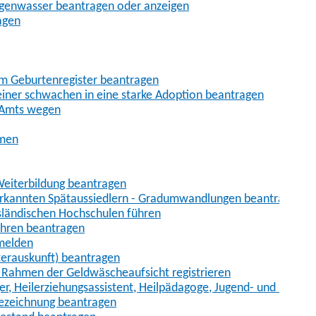
egenwasser beantragen oder anzeigen
agen
im Geburtenregister beantragen
iner schwachen in eine starke Adoption beantragen
 Amts wegen
hmen
eiterbildung beantragen
erkannten Spätaussiedlern - Gradumwandlungen beantragen
sländischen Hochschulen führen
ahren beantragen
nmelden
terauskunft) beantragen
im Rahmen der Geldwäscheaufsicht registrieren
ger, Heilerziehungsassistent, Heilpädagoge, Jugend- und Heimer
bezeichnung beantragen