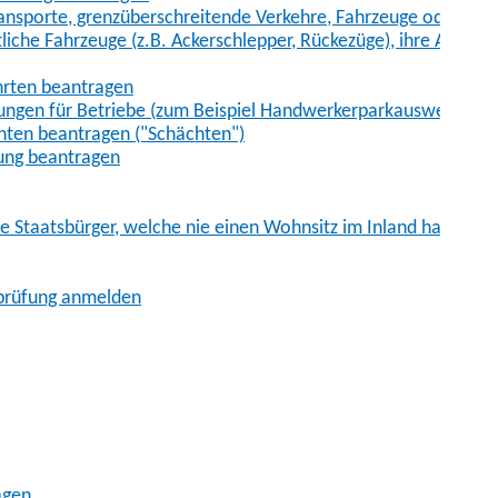
sporte, grenzüberschreitende Verkehre, Fahrzeuge oder Fah
iche Fahrzeuge (z.B. Ackerschlepper, Rückezüge), ihre Anhänge
hrten beantragen
ungen für Betriebe (zum Beispiel Handwerkerparkausweis)
ten beantragen ("Schächten")
ung beantragen
he Staatsbürger, welche nie einen Wohnsitz im Inland hatten
sprüfung anmelden
agen