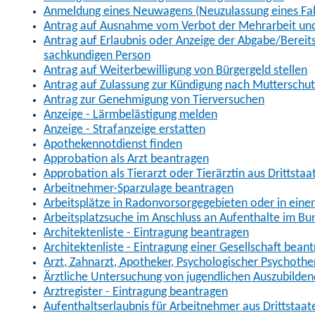
Anmeldung eines Neuwagens (Neuzulassung eines Fa
Antrag auf Ausnahme vom Verbot der Mehrarbeit und 
Antrag auf Erlaubnis oder Anzeige der Abgabe/Berei
sachkundigen Person
Antrag auf Weiterbewilligung von Bürgergeld stellen
Antrag auf Zulassung zur Kündigung nach Mutterschu
Antrag zur Genehmigung von Tierversuchen
Anzeige - Lärmbelästigung melden
Anzeige - Strafanzeige erstatten
Apothekennotdienst finden
Approbation als Arzt beantragen
Approbation als Tierarzt oder Tierärztin aus Drittsta
Arbeitnehmer-Sparzulage beantragen
Arbeitsplätze in Radonvorsorgegebieten oder in ein
Arbeitsplatzsuche im Anschluss an Aufenthalte im Bu
Architektenliste - Eintragung beantragen
Architektenliste - Eintragung einer Gesellschaft bean
Arzt, Zahnarzt, Apotheker, Psychologischer Psychoth
Ärztliche Untersuchung von jugendlichen Auszubilden
Arztregister - Eintragung beantragen
Aufenthaltserlaubnis für Arbeitnehmer aus Drittstaat