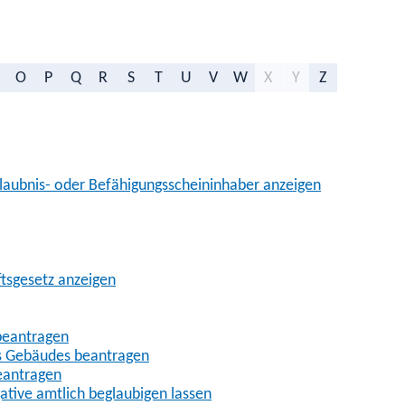
O
P
Q
R
S
T
U
V
W
X
Y
Z
aubnis- oder Befähigungsscheininhaber anzeigen
ftsgesetz anzeigen
beantragen
es Gebäudes beantragen
eantragen
gative amtlich beglaubigen lassen