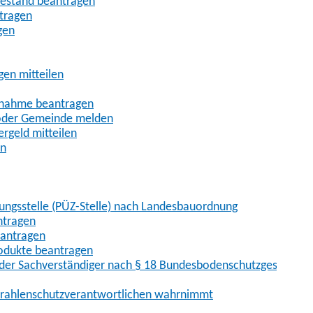
uhestand beantragen
ntragen
gen
gen mitteilen
ßnahme beantragen
 oder Gemeinde melden
rgeld mitteilen
en
hungsstelle (PÜZ-Stelle) nach Landesbauordnung
ntragen
eantragen
rodukte beantragen
der Sachverständiger nach § 18 Bundesbodenschutzgesetz
 Strahlenschutzverantwortlichen wahrnimmt