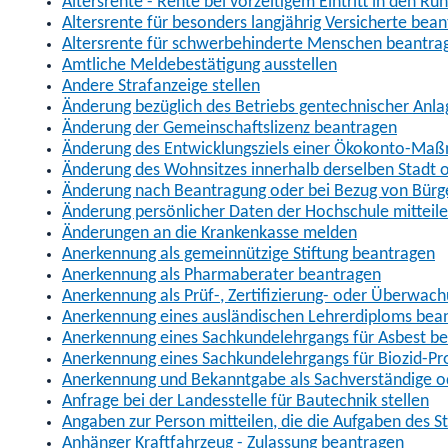
Altersrente - Rente bei vorzeitigem Eintritt in den R
Altersrente für besonders langjährig Versicherte bea
Altersrente für schwerbehinderte Menschen beantra
Amtliche Meldebestätigung ausstellen
Andere Strafanzeige stellen
Änderung bezüglich des Betriebs gentechnischer Anla
Änderung der Gemeinschaftslizenz beantragen
Änderung des Entwicklungsziels einer Ökokonto-Ma
Änderung des Wohnsitzes innerhalb derselben Stadt
Änderung nach Beantragung oder bei Bezug von Bürge
Änderung persönlicher Daten der Hochschule mitteil
Änderungen an die Krankenkasse melden
Anerkennung als gemeinnützige Stiftung beantragen
Anerkennung als Pharmaberater beantragen
Anerkennung als Prüf-, Zertifizierung- oder Überwac
Anerkennung eines ausländischen Lehrerdiploms bea
Anerkennung eines Sachkundelehrgangs für Asbest b
Anerkennung eines Sachkundelehrgangs für Biozid-P
Anerkennung und Bekanntgabe als Sachverständige o
Anfrage bei der Landesstelle für Bautechnik stellen
Angaben zur Person mitteilen, die die Aufgaben des
Anhänger Kraftfahrzeug - Zulassung beantragen