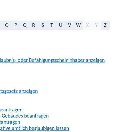
O
P
Q
R
S
T
U
V
W
X
Y
Z
aubnis- oder Befähigungsscheininhaber anzeigen
ftsgesetz anzeigen
beantragen
es Gebäudes beantragen
eantragen
gative amtlich beglaubigen lassen