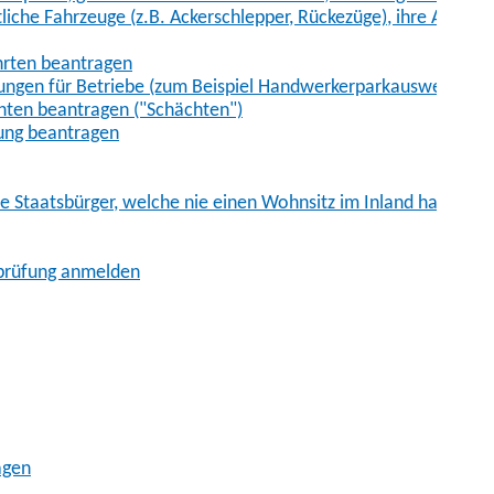
iche Fahrzeuge (z.B. Ackerschlepper, Rückezüge), ihre Anhänge
hrten beantragen
ungen für Betriebe (zum Beispiel Handwerkerparkausweis)
ten beantragen ("Schächten")
ung beantragen
he Staatsbürger, welche nie einen Wohnsitz im Inland hatten
sprüfung anmelden
agen