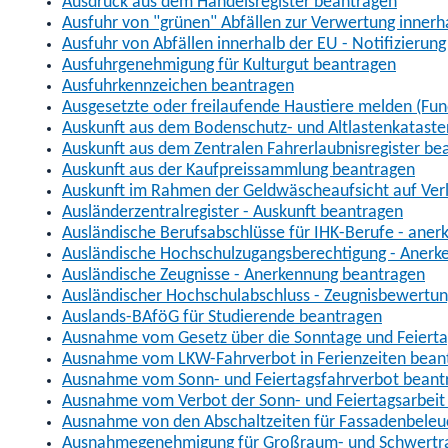
Ausdruck aus dem Handelsregister beantragen
Ausfuhr von "grünen" Abfällen zur Verwertung inner
Ausfuhr von Abfällen innerhalb der EU - Notifizierun
Ausfuhrgenehmigung für Kulturgut beantragen
Ausfuhrkennzeichen beantragen
Ausgesetzte oder freilaufende Haustiere melden (Fun
Auskunft aus dem Bodenschutz- und Altlastenkataste
Auskunft aus dem Zentralen Fahrerlaubnisregister be
Auskunft aus der Kaufpreissammlung beantragen
Auskunft im Rahmen der Geldwäscheaufsicht auf Verl
Ausländerzentralregister - Auskunft beantragen
Ausländische Berufsabschlüsse für IHK-Berufe - aner
Ausländische Hochschulzugangsberechtigung - Anerk
Ausländische Zeugnisse - Anerkennung beantragen
Ausländischer Hochschulabschluss - Zeugnisbewertu
Auslands-BAföG für Studierende beantragen
Ausnahme vom Gesetz über die Sonntage und Feiert
Ausnahme vom LKW-Fahrverbot in Ferienzeiten bean
Ausnahme vom Sonn- und Feiertagsfahrverbot beant
Ausnahme vom Verbot der Sonn- und Feiertagsarbeit
Ausnahme von den Abschaltzeiten für Fassadenbele
Ausnahmegenehmigung für Großraum- und Schwertran