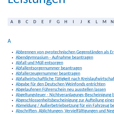
A
B
C
D
E
F
G
H
I
J
K
L
M
N
A
Abbrennen von pyrotechnischen Gegenständen als Erl
Abendgymnasium - Aufnahme beantragen
Abfall und Müll entsorgen
Abfallentsorgernummer beantragen
Abfallerzeugernummer beantragen
Abfallwirtschaftliche Tätigkeit nach Kreislaufwirtscha
Abgabe für den Deutschen Weinfonds entrichten
Abgelaufenen Führerschein neu ausstellen lassen
Abgeltungsteuer - Nichtveranlagungs-Bescheinigung 
Abgeschlossenheitsbescheinigung zur Aufteilung ein
Abmeldung / Außerbetriebsetzung für ein Fahrzeug b
Abschriften, Ablichtungen, Vervielfältigungen und Ne