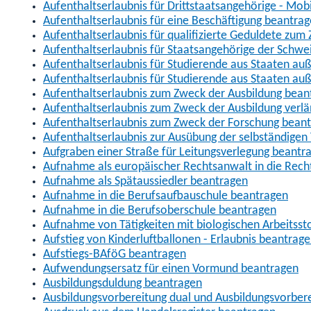
Aufenthaltserlaubnis für Drittstaatsangehörige - Mob
Aufenthaltserlaubnis für eine Beschäftigung beantra
Aufenthaltserlaubnis für qualifizierte Geduldete zu
Aufenthaltserlaubnis für Staatsangehörige der Schwe
Aufenthaltserlaubnis für Studierende aus Staaten 
Aufenthaltserlaubnis für Studierende aus Staaten a
Aufenthaltserlaubnis zum Zweck der Ausbildung bean
Aufenthaltserlaubnis zum Zweck der Ausbildung verl
Aufenthaltserlaubnis zum Zweck der Forschung bean
Aufenthaltserlaubnis zur Ausübung der selbständigen 
Aufgraben einer Straße für Leitungsverlegung beantr
Aufnahme als europäischer Rechtsanwalt in die Re
Aufnahme als Spätaussiedler beantragen
Aufnahme in die Berufsaufbauschule beantragen
Aufnahme in die Berufsoberschule beantragen
Aufnahme von Tätigkeiten mit biologischen Arbeitsst
Aufstieg von Kinderluftballonen - Erlaubnis beantrag
Aufstiegs-BAföG beantragen
Aufwendungsersatz für einen Vormund beantragen
Ausbildungsduldung beantragen
Ausbildungsvorbereitung dual und Ausbildungsvorber