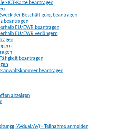
iler-ICT-Karte beantragen
gen
m Zweck der Beschäftigung beantragen
iz beantragen
außerhalb EU/EWR beantragen
ußerhalb EU/EWR verlängern
tragen
ängern
tragen
Tätigkeit beantragen
agen
chtsanwaltskammer beantragen
offen anzeigen
en
eitungg (AVdual/AV) - Teilnahme anmelden