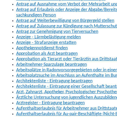
Antrag auf Ausnahme vom Verbot der Mehrarbeit und 
Antrag auf Erlaubnis oder Anzeige der Abgabe/Berei
sachkundigen Person
Antrag auf Weiterbewilligung von Bürgergeld stellen
Antrag auf Zulassung zur Kündigung nach Mutterschu
Antrag zur Genehmigung von Tierversuchen
Anzeige - Lärmbelästigung melden
Anzeige - Strafanzeige erstatten
Apothekennotdienst finden
Approbation als Arzt beantragen
Approbation als Tierarzt oder Tierärztin aus Drittsta
Arbeitnehmer-Sparzulage beantragen
Arbeitsplätze in Radonvorsorgegebieten oder in ein
Arbeitsplatzsuche im Anschluss an Aufenthalte im Bu
Architektenliste - Eintragung beantragen
Architektenliste - Eintragung einer Gesellschaft bean
Arzt, Zahnarzt, Apotheker, Psychologischer Psychoth
Ärztliche Untersuchung von jugendlichen Auszubilden
Arztregister - Eintragung beantragen
Aufenthaltserlaubnis für Arbeitnehmer aus Drittstaat
Aufenthaltserlaubnis für Au-pair-Beschäftigte (Nich