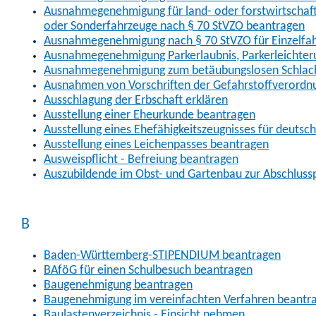
Ausnahmegenehmigung für land- oder forstwirtschaftl
oder Sonderfahrzeuge nach § 70 StVZO beantragen
Ausnahmegenehmigung nach § 70 StVZO für Einzelfa
Ausnahmegenehmigung Parkerlaubnis, Parkerleichter
Ausnahmegenehmigung zum betäubungslosen Schlach
Ausnahmen von Vorschriften der Gefahrstoffverordn
Ausschlagung der Erbschaft erklären
Ausstellung einer Eheurkunde beantragen
Ausstellung eines Ehefähigkeitszeugnisses für deutsc
Ausstellung eines Leichenpasses beantragen
Ausweispflicht - Befreiung beantragen
Auszubildende im Obst- und Gartenbau zur Abschlus
B
Baden-Württemberg-STIPENDIUM beantragen
BAföG für einen Schulbesuch beantragen
Baugenehmigung beantragen
Baugenehmigung im vereinfachten Verfahren beantr
Baulastenverzeichnis - Einsicht nehmen