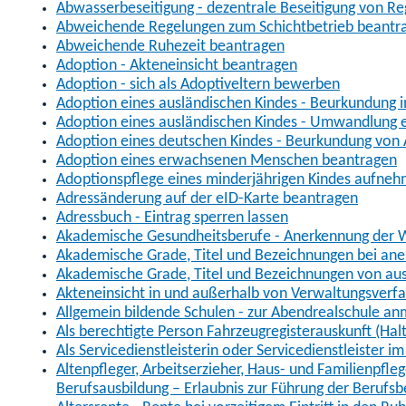
Abwasserbeseitigung - dezentrale Beseitigung von R
Abweichende Regelungen zum Schichtbetrieb beantr
Abweichende Ruhezeit beantragen
Adoption - Akteneinsicht beantragen
Adoption - sich als Adoptiveltern bewerben
Adoption eines ausländischen Kindes - Beurkundung 
Adoption eines ausländischen Kindes - Umwandlung e
Adoption eines deutschen Kindes - Beurkundung von
Adoption eines erwachsenen Menschen beantragen
Adoptionspflege eines minderjährigen Kindes aufne
Adressänderung auf der eID-Karte beantragen
Adressbuch - Eintrag sperren lassen
Akademische Gesundheitsberufe - Anerkennung der W
Akademische Grade, Titel und Bezeichnungen bei an
Akademische Grade, Titel und Bezeichnungen von au
Akteneinsicht in und außerhalb von Verwaltungsverf
Allgemein bildende Schulen - zur Abendrealschule a
Als berechtigte Person Fahrzeugregisterauskunft (Hal
Als Servicedienstleisterin oder Servicedienstleister 
Altenpfleger, Arbeitserzieher, Haus- und Familienpfle
Berufsausbildung – Erlaubnis zur Führung der Berufs