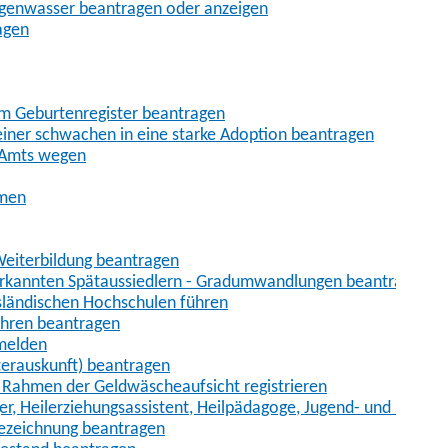
egenwasser beantragen oder anzeigen
agen
im Geburtenregister beantragen
iner schwachen in eine starke Adoption beantragen
 Amts wegen
hmen
eiterbildung beantragen
erkannten Spätaussiedlern - Gradumwandlungen beantragen
sländischen Hochschulen führen
ahren beantragen
nmelden
terauskunft) beantragen
im Rahmen der Geldwäscheaufsicht registrieren
ger, Heilerziehungsassistent, Heilpädagoge, Jugend- und Heimer
bezeichnung beantragen