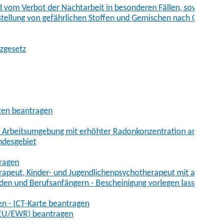
vom Verbot der Nachtarbeit in besonderen Fällen, sowie der
tstellung von gefährlichen Stoffen und Gemischen nach Chem
tzgesetz
aten beantragen
er Arbeitsumgebung mit erhöhter Radonkonzentration anmelde
ndesgebiet
tragen
erapeut, Kinder- und Jugendlichenpsychotherapeut mit auslän
den und Berufsanfängern - Bescheinigung vorlegen lassen
en - ICT-Karte beantragen
t-EU/EWR) beantragen