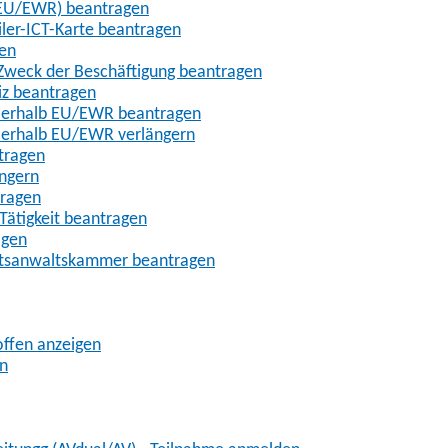
t-EU/EWR) beantragen
iler-ICT-Karte beantragen
gen
m Zweck der Beschäftigung beantragen
iz beantragen
außerhalb EU/EWR beantragen
ußerhalb EU/EWR verlängern
tragen
ängern
tragen
Tätigkeit beantragen
agen
chtsanwaltskammer beantragen
offen anzeigen
en