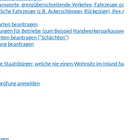
sporte, grenzüberschreitende Verkehre, Fahrzeuge oder Fah
iche Fahrzeuge (z.B. Ackerschlepper, Rückezüge), ihre Anhänge
hrten beantragen
ungen für Betriebe (zum Beispiel Handwerkerparkausweis)
ten beantragen ("Schächten")
ung beantragen
he Staatsbürger, welche nie einen Wohnsitz im Inland hatten
sprüfung anmelden
agen