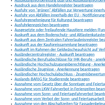
Ausbildungsvorbereitung dual und Ausbildungsvorber
Ausdruck aus dem Handelsregister beantragen
Ausfuhr von "grünen" Abfällen zur Verwertung inner
Ausfuhr von Abfällen innerhalb der EU - Notifizierun
Ausfuhrgenehmigung für Kulturgut beantragen
Ausfuhrkennzeichen beantragen
Ausgesetzte oder freilaufende Haustiere melden (Fun
Auskunft aus dem Bodenschutz- und Altlastenkataste
Auskunft aus dem Zentralen Fahrerlaubnisregister be
Auskunft aus der Kaufpreissammlung beantragen
Auskunft im Rahmen der Geldwäscheaufsicht auf Verl
Ausländerzentralregister - Auskunft beantragen
Ausländische Berufsabschlüsse für IHK-Berufe - aner
Ausländische Hochschulzugangsberechtigung - Anerk
Ausländische Zeugnisse - Anerkennung beantragen
Ausländischer Hochschulabschluss - Zeugnisbewertu
Auslands-BAföG für Studierende beantragen
Ausnahme vom Gesetz über die Sonntage und Feiert
Ausnahme vom LKW-Fahrverbot in Ferienzeiten bean
Ausnahme vom Sonn- und Feiertagsfahrverbot beant
Ausnahme vom Verbot der Sonn- und Feiertagsarbeit
Ausnahme von den Abschaltzeiten für Fassadenbele