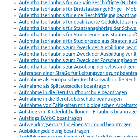
Aufenthaltserlaubnis für Au-pair-Beschäftigte (Nich
Aufenthaltserlaubnis für Drittstaatsangehörige - Mob
Aufenthaltserlaubnis für eine Beschäftigung beantra
Aufenthaltserlaubnis für qualifizierte Geduldete zu
Aufenthaltserlaubnis für Staatsangehörige der Schwe
Aufenthaltserlaubnis für Studierende aus Staaten 
Aufenthaltserlaubnis für Studierende aus Staaten a
Aufenthaltserlaubnis zum Zweck der Ausbildung bean
Aufenthaltserlaubnis zum Zweck der Ausbildung verl
Aufenthaltserlaubnis zum Zweck der Forschung bean
Aufenthaltserlaubnis zur Ausübung der selbständigen 
Aufgraben einer Straße für Leitungsverlegung beantr
Aufnahme als europäischer Rechtsanwalt in die Re
Aufnahme als Spätaussiedler beantragen
Aufnahme in die Berufsaufbauschule beantragen
Aufnahme in die Berufsoberschule beantragen
Aufnahme von Tätigkeiten mit biologischen Arbeitsst
Aufstieg von Kinderluftballonen - Erlaubnis beantrag
Aufstiegs-BAföG beantragen
Aufwendungsersatz für einen Vormund beantragen
Ausbildungsduldung beantragen