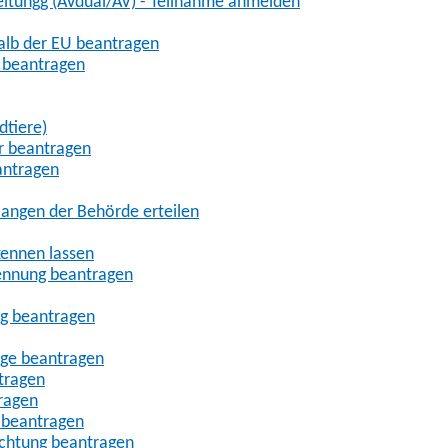
eitungg (AVdual/AV) - Teilnahme anmelden
halb der EU beantragen
g beantragen
dtiere)
r beantragen
antragen
angen der Behörde erteilen
kennen lassen
ennung beantragen
ng beantragen
age beantragen
tragen
ragen
 beantragen
uchtung beantragen