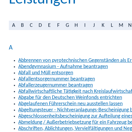
A
B
C
D
E
F
G
H
I
J
K
L
M
N
A
Abbrennen von pyrotechnischen Gegenständen als Erl
Abendgymnasium - Aufnahme beantragen
Abfall und Müll entsorgen
Abfallentsorgernummer beantragen
Abfallerzeugernummer beantragen
Abfallwirtschaftliche Tätigkeit nach Kreislaufwirtscha
Abgabe für den Deutschen Weinfonds entrichten
Abgelaufenen Führerschein neu ausstellen lassen
Abgeltungsteuer - Nichtveranlagungs-Bescheinigung 
Abgeschlossenheitsbescheinigung zur Aufteilung ein
Abmeldung / Außerbetriebsetzung für ein Fahrzeug b
Abschriften, Ablichtungen, Vervielfältigungen und Ne