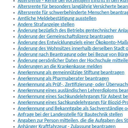
Altersrente - Rente bei vorzeitigem Eintritt in den R
Altersrente für besonders langjährig Versicherte bea
Altersrente für schwerbehinderte Menschen beantra
Amtliche Meldebestätigung ausstellen
Andere Strafanzeige stellen
Änderung bezüglich des Betriebs gentechnischer Anla
Änderung der Gemeinschaftslizenz beantragen
Änderung des Entwicklungsziels einer Ökokonto-Ma
Änderung des Wohnsitzes innerhalb derselben Stadt
Änderung nach Beantragung oder bei Bezug von Bürge
Änderung persönlicher Daten der Hochschule mitteil
Änderungen an die Krankenkasse melden
Anerkennung als gemeinnützige Stiftung beantragen
Anerkennung als Pharmaberater beantragen
Anerkennung als Prüf-, Zertifizierung- oder Überwac
Anerkennung eines ausländischen Lehrerdiploms bea
Anerkennung eines Sachkundelehrgangs für Asbest b
Anerkennung eines Sachkundelehrgangs für Biozid-P
Anerkennung und Bekanntgabe als Sachverständige o
Anfrage bei der Landesstelle für Bautechnik stellen
Angaben zur Person mitteilen, die die Aufgaben des
Anhänger Kraftfahrzeug - Zulassung beantragen