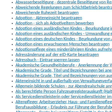
Abwasserbeseitigung - dezentrale Beseitigung von R
Abweichende Regelungen zum Schichtbetrieb beantr
Abweichende Ruhezeit beantragen
Adoption - Akteneinsicht beantragen
Adoption - sich als Adoptiveltern bewerben
Adoption eines ausländischen Kindes - Beurkundung 
Adoption eines ausländischen Kindes - Umwandlung e
Adoption eines deutschen Kindes - Beurkundung von
Adoption eines erwachsenen Menschen beantragen
Adoptionspflege eines minderjährigen Kindes aufne
Adressänderung auf der eID-Karte beantragen
Adressbuch - Eintrag sperren lassen
Akademische Gesundheitsberufe - Anerkennung der W
Akademische Grade, Titel und Bezeichnungen bei an
Akademische Grade, Titel und Bezeichnungen von au
Akteneinsicht in und außerhalb von Verwaltungsverf
Allgemein bildende Schulen - zur Abendrealschule a
Als berechtigte Person Fahrzeugregisterauskunft (Hal
Als Servicedienstleisterin oder Servicedienstleister 
Altenpfleger, Arbeitserzieher, Haus- und Familienpfle
Berufsausbildung – Erlaubnis zur Führung der Berufs