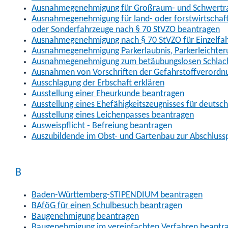
Ausnahmegenehmigung für Großraum- und Schwertran
Ausnahmegenehmigung für land- oder forstwirtschaftl
oder Sonderfahrzeuge nach § 70 StVZO beantragen
Ausnahmegenehmigung nach § 70 StVZO für Einzelfa
Ausnahmegenehmigung Parkerlaubnis, Parkerleichter
Ausnahmegenehmigung zum betäubungslosen Schlach
Ausnahmen von Vorschriften der Gefahrstoffverordn
Ausschlagung der Erbschaft erklären
Ausstellung einer Eheurkunde beantragen
Ausstellung eines Ehefähigkeitszeugnisses für deutsc
Ausstellung eines Leichenpasses beantragen
Ausweispflicht - Befreiung beantragen
Auszubildende im Obst- und Gartenbau zur Abschlus
B
Baden-Württemberg-STIPENDIUM beantragen
BAföG für einen Schulbesuch beantragen
Baugenehmigung beantragen
Baugenehmigung im vereinfachten Verfahren beantr