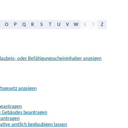
O
P
Q
R
S
T
U
V
W
X
Y
Z
aubnis- oder Befähigungsscheininhaber anzeigen
ftsgesetz anzeigen
beantragen
es Gebäudes beantragen
eantragen
gative amtlich beglaubigen lassen