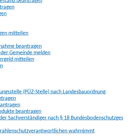
uhestand beantragen
ntragen
gen
gen mitteilen
ßnahme beantragen
 oder Gemeinde melden
rgeld mitteilen
en
hungsstelle (PÜZ-Stelle) nach Landesbauordnung
ntragen
eantragen
rodukte beantragen
der Sachverständiger nach § 18 Bundesbodenschutzgesetz
 Strahlenschutzverantwortlichen wahrnimmt