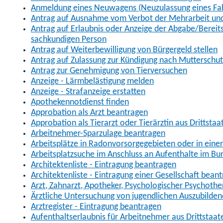
Anmeldung eines Neuwagens (Neuzulassung eines Fa
Antrag auf Ausnahme vom Verbot der Mehrarbeit und 
Antrag auf Erlaubnis oder Anzeige der Abgabe/Berei
sachkundigen Person
Antrag auf Weiterbewilligung von Bürgergeld stellen
Antrag auf Zulassung zur Kündigung nach Mutterschu
Antrag zur Genehmigung von Tierversuchen
Anzeige - Lärmbelästigung melden
Anzeige - Strafanzeige erstatten
Apothekennotdienst finden
Approbation als Arzt beantragen
Approbation als Tierarzt oder Tierärztin aus Drittsta
Arbeitnehmer-Sparzulage beantragen
Arbeitsplätze in Radonvorsorgegebieten oder in ein
Arbeitsplatzsuche im Anschluss an Aufenthalte im Bu
Architektenliste - Eintragung beantragen
Architektenliste - Eintragung einer Gesellschaft bean
Arzt, Zahnarzt, Apotheker, Psychologischer Psychoth
Ärztliche Untersuchung von jugendlichen Auszubilden
Arztregister - Eintragung beantragen
Aufenthaltserlaubnis für Arbeitnehmer aus Drittstaat