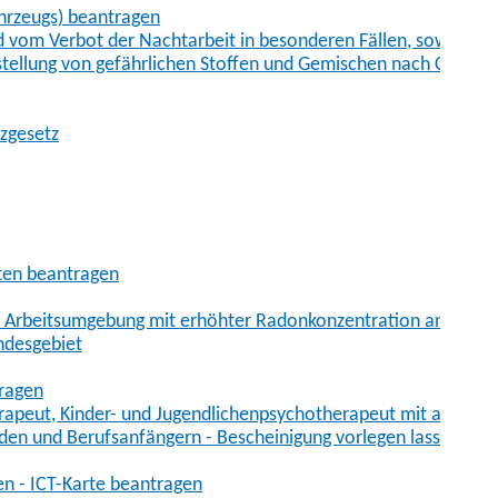
hrzeugs) beantragen
vom Verbot der Nachtarbeit in besonderen Fällen, sowie der
tstellung von gefährlichen Stoffen und Gemischen nach Chem
tzgesetz
aten beantragen
er Arbeitsumgebung mit erhöhter Radonkonzentration anmelde
ndesgebiet
tragen
erapeut, Kinder- und Jugendlichenpsychotherapeut mit auslän
den und Berufsanfängern - Bescheinigung vorlegen lassen
en - ICT-Karte beantragen