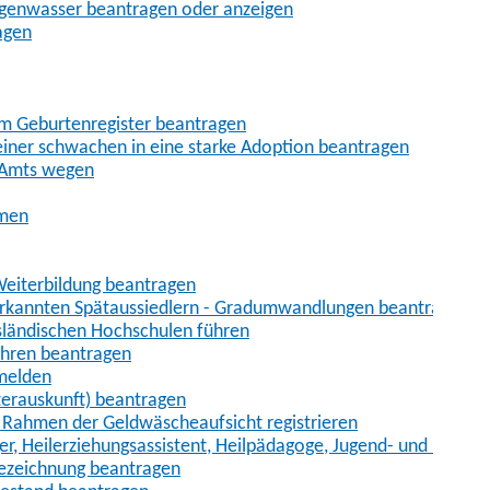
egenwasser beantragen oder anzeigen
agen
im Geburtenregister beantragen
iner schwachen in eine starke Adoption beantragen
 Amts wegen
hmen
eiterbildung beantragen
erkannten Spätaussiedlern - Gradumwandlungen beantragen
sländischen Hochschulen führen
ahren beantragen
nmelden
terauskunft) beantragen
im Rahmen der Geldwäscheaufsicht registrieren
ger, Heilerziehungsassistent, Heilpädagoge, Jugend- und Heimer
bezeichnung beantragen