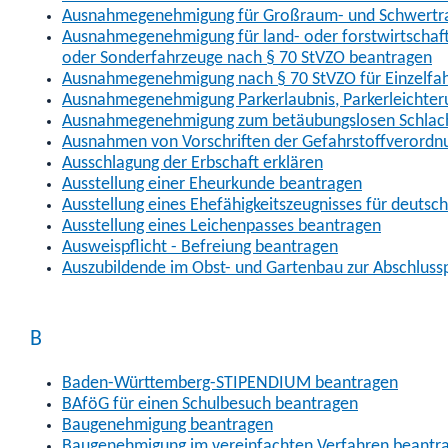
Ausnahmegenehmigung für Großraum- und Schwertran
Ausnahmegenehmigung für land- oder forstwirtschaftl
oder Sonderfahrzeuge nach § 70 StVZO beantragen
Ausnahmegenehmigung nach § 70 StVZO für Einzelfa
Ausnahmegenehmigung Parkerlaubnis, Parkerleichter
Ausnahmegenehmigung zum betäubungslosen Schlach
Ausnahmen von Vorschriften der Gefahrstoffverordn
Ausschlagung der Erbschaft erklären
Ausstellung einer Eheurkunde beantragen
Ausstellung eines Ehefähigkeitszeugnisses für deutsc
Ausstellung eines Leichenpasses beantragen
Ausweispflicht - Befreiung beantragen
Auszubildende im Obst- und Gartenbau zur Abschlus
B
Baden-Württemberg-STIPENDIUM beantragen
BAföG für einen Schulbesuch beantragen
Baugenehmigung beantragen
Baugenehmigung im vereinfachten Verfahren beantr