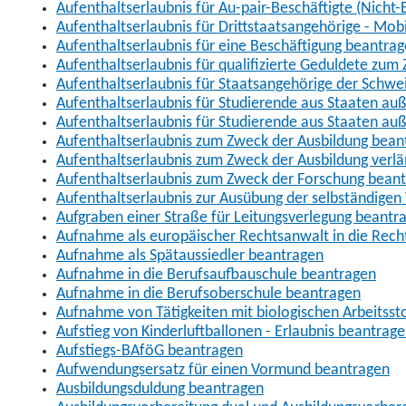
Aufenthaltserlaubnis für Au-pair-Beschäftigte (Nich
Aufenthaltserlaubnis für Drittstaatsangehörige - Mob
Aufenthaltserlaubnis für eine Beschäftigung beantra
Aufenthaltserlaubnis für qualifizierte Geduldete zu
Aufenthaltserlaubnis für Staatsangehörige der Schwe
Aufenthaltserlaubnis für Studierende aus Staaten 
Aufenthaltserlaubnis für Studierende aus Staaten a
Aufenthaltserlaubnis zum Zweck der Ausbildung bean
Aufenthaltserlaubnis zum Zweck der Ausbildung verl
Aufenthaltserlaubnis zum Zweck der Forschung bean
Aufenthaltserlaubnis zur Ausübung der selbständigen 
Aufgraben einer Straße für Leitungsverlegung beantr
Aufnahme als europäischer Rechtsanwalt in die Re
Aufnahme als Spätaussiedler beantragen
Aufnahme in die Berufsaufbauschule beantragen
Aufnahme in die Berufsoberschule beantragen
Aufnahme von Tätigkeiten mit biologischen Arbeitsst
Aufstieg von Kinderluftballonen - Erlaubnis beantrag
Aufstiegs-BAföG beantragen
Aufwendungsersatz für einen Vormund beantragen
Ausbildungsduldung beantragen