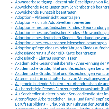
Abwasserbeseitigung - dezentrale Beseitigung von R
Abweichende Regelungen zum Schichtbetrieb beantr
Abweichende Ruhezeit beantragen
Adoption - Akteneinsicht beantragen
Adoption - sich als Adoptiveltern bewerben
Adoption eines ausländischen Kindes - Beurkundung 
Adoption eines ausländischen Kindes - Umwandlung e
Adoption eines deutschen Kindes - Beurkundung von
Adoption eines erwachsenen Menschen beantragen
Adoptionspflege eines minderjährigen Kindes aufne
Adressänderung auf der eID-Karte beantragen
Adressbuch - Eintrag sperren lassen
Akademische Gesundheitsberufe - Anerkennung der W
Akademische Grade, Titel und Bezeichnungen bei an
Akademische Grade, Titel und Bezeichnungen von au
Akteneinsicht in und außerhalb von Verwaltungsverf
Allgemein bildende Schulen - zur Abendrealschule a
Als berechtigte Person Fahrzeugregisterauskunft (Hal
Als Servicedienstleisterin oder Servicedienstleister 
Altenpfleger, Arbeitserzieher, Haus- und Familienpfle
Berufsausbildung – Erlaubnis zur Führung der Berufs