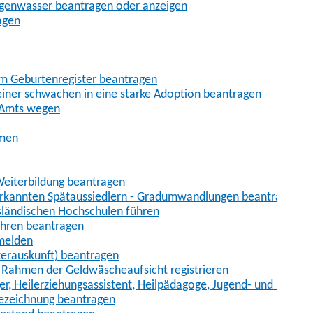
egenwasser beantragen oder anzeigen
agen
im Geburtenregister beantragen
iner schwachen in eine starke Adoption beantragen
 Amts wegen
hmen
eiterbildung beantragen
erkannten Spätaussiedlern - Gradumwandlungen beantragen
sländischen Hochschulen führen
ahren beantragen
nmelden
terauskunft) beantragen
im Rahmen der Geldwäscheaufsicht registrieren
ger, Heilerziehungsassistent, Heilpädagoge, Jugend- und Heimer
bezeichnung beantragen