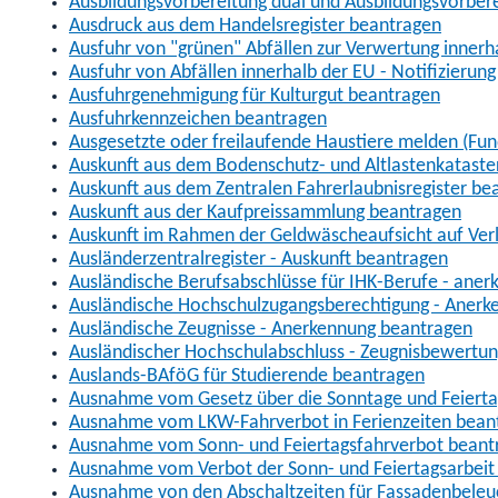
Ausbildungsvorbereitung dual und Ausbildungsvorber
Ausdruck aus dem Handelsregister beantragen
Ausfuhr von "grünen" Abfällen zur Verwertung inner
Ausfuhr von Abfällen innerhalb der EU - Notifizierun
Ausfuhrgenehmigung für Kulturgut beantragen
Ausfuhrkennzeichen beantragen
Ausgesetzte oder freilaufende Haustiere melden (Fun
Auskunft aus dem Bodenschutz- und Altlastenkataste
Auskunft aus dem Zentralen Fahrerlaubnisregister be
Auskunft aus der Kaufpreissammlung beantragen
Auskunft im Rahmen der Geldwäscheaufsicht auf Verl
Ausländerzentralregister - Auskunft beantragen
Ausländische Berufsabschlüsse für IHK-Berufe - aner
Ausländische Hochschulzugangsberechtigung - Anerk
Ausländische Zeugnisse - Anerkennung beantragen
Ausländischer Hochschulabschluss - Zeugnisbewertu
Auslands-BAföG für Studierende beantragen
Ausnahme vom Gesetz über die Sonntage und Feiert
Ausnahme vom LKW-Fahrverbot in Ferienzeiten bean
Ausnahme vom Sonn- und Feiertagsfahrverbot beant
Ausnahme vom Verbot der Sonn- und Feiertagsarbeit
Ausnahme von den Abschaltzeiten für Fassadenbele