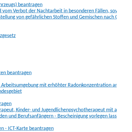
hrzeugs) beantragen
vom Verbot der Nachtarbeit in besonderen Fällen, sowie der
tstellung von gefährlichen Stoffen und Gemischen nach Chem
tzgesetz
aten beantragen
er Arbeitsumgebung mit erhöhter Radonkonzentration anmelde
ndesgebiet
tragen
erapeut, Kinder- und Jugendlichenpsychotherapeut mit auslän
den und Berufsanfängern - Bescheinigung vorlegen lassen
en - ICT-Karte beantragen