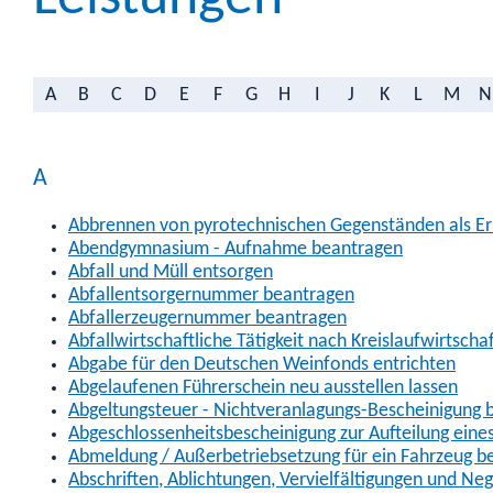
A
B
C
D
E
F
G
H
I
J
K
L
M
N
A
Abbrennen von pyrotechnischen Gegenständen als Erl
Abendgymnasium - Aufnahme beantragen
Abfall und Müll entsorgen
Abfallentsorgernummer beantragen
Abfallerzeugernummer beantragen
Abfallwirtschaftliche Tätigkeit nach Kreislaufwirtscha
Abgabe für den Deutschen Weinfonds entrichten
Abgelaufenen Führerschein neu ausstellen lassen
Abgeltungsteuer - Nichtveranlagungs-Bescheinigung 
Abgeschlossenheitsbescheinigung zur Aufteilung ein
Abmeldung / Außerbetriebsetzung für ein Fahrzeug b
Abschriften, Ablichtungen, Vervielfältigungen und Ne