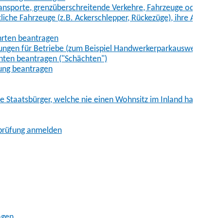
sporte, grenzüberschreitende Verkehre, Fahrzeuge oder Fah
iche Fahrzeuge (z.B. Ackerschlepper, Rückezüge), ihre Anhänge
hrten beantragen
ungen für Betriebe (zum Beispiel Handwerkerparkausweis)
ten beantragen ("Schächten")
ung beantragen
he Staatsbürger, welche nie einen Wohnsitz im Inland hatten
sprüfung anmelden
agen