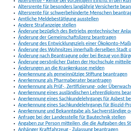
Altersrente - Rente bei vorzeitigem Eintritt in den R
Altersrente für besonders langjährig Versicherte bea
Altersrente für schwerbehinderte Menschen beantra
Amtliche Meldebestätigung ausstellen
Andere Strafanzeige stellen
Änderung bezüglich des Betriebs gentechnischer Anla
Änderung der Gemeinschaftslizenz beantragen
Änderung des Entwicklungsziels einer Ökokonto-Ma
Änderung des Wohnsitzes innerhalb derselben Stadt
Änderung nach Beantragung oder bei Bezug von Bürge
Änderung persönlicher Daten der Hochschule mitteil
Änderungen an die Krankenkasse melden
Anerkennung als gemeinnützige Stiftung beantragen
Anerkennung als Pharmaberater beantragen
Anerkennung als Prüf-, Zertifizierung- oder Überwac
Anerkennung eines ausländischen Lehrerdiploms bea
Anerkennung eines Sachkundelehrgangs für Asbest b
Anerkennung eines Sachkundelehrgangs für Biozid-P
Anerkennung und Bekanntgabe als Sachverständige o
Anfrage bei der Landesstelle für Bautechnik stellen
Angaben zur Person mitteilen, die die Aufgaben des
Anhänger Kraftfahrzeug - Zulassung beantragen