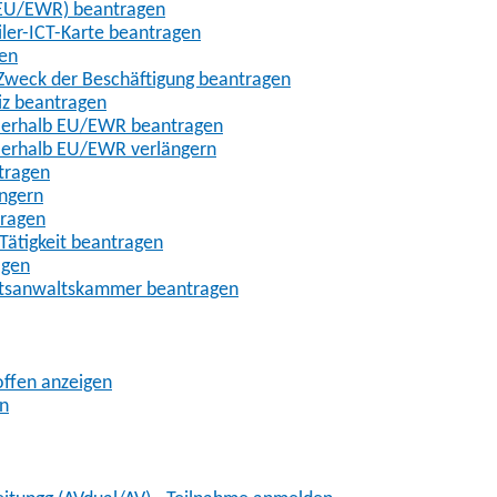
t-EU/EWR) beantragen
iler-ICT-Karte beantragen
gen
m Zweck der Beschäftigung beantragen
iz beantragen
außerhalb EU/EWR beantragen
ußerhalb EU/EWR verlängern
tragen
ängern
tragen
Tätigkeit beantragen
agen
chtsanwaltskammer beantragen
offen anzeigen
en