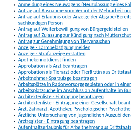
Anmeldung eines Neuwagens (Neuzulassung eines Fa
Antrag auf Ausnahme vom Verbot der Mehrarbeit und 
Antrag auf Erlaubnis oder Anzeige der Abgabe/Berei
sachkundigen Person
Antrag auf Weiterbewilligung von Bürgergeld stellen
Antrag auf Zulassung zur Kündigung nach Mutterschu
Antrag zur Genehmigung von Tierversuchen
Anzeige - Lärmbelästigung melden
Anzeige - Strafanzeige erstatten
Apothekennotdienst finden
Approbation als Arzt beantragen
Approbation als Tierarzt oder Tierärztin aus Drittsta
Arbeitnehmer-Sparzulage beantragen
Arbeitsplätze in Radonvorsorgegebieten oder in ein
Arbeitsplatzsuche im Anschluss an Aufenthalte im Bu
Architektenliste - Eintragung beantragen
Architektenliste - Eintragung einer Gesellschaft bean
Arzt, Zahnarzt, Apotheker, Psychologischer Psychoth
Ärztliche Untersuchung von jugendlichen Auszubilden
Arztregister - Eintragung beantragen
Aufenthaltserlaubnis für Arbeitnehmer aus Drittstaat