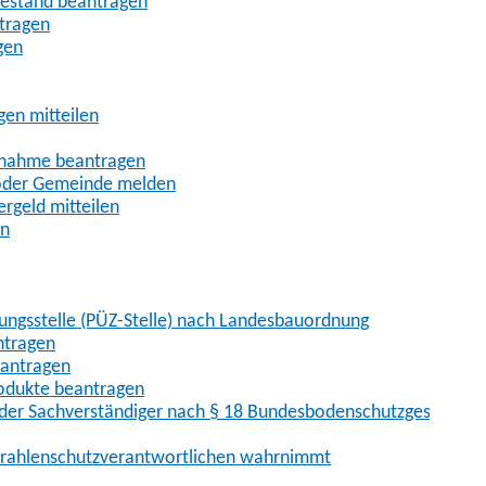
uhestand beantragen
ntragen
gen
gen mitteilen
ßnahme beantragen
 oder Gemeinde melden
rgeld mitteilen
en
hungsstelle (PÜZ-Stelle) nach Landesbauordnung
ntragen
eantragen
rodukte beantragen
der Sachverständiger nach § 18 Bundesbodenschutzgesetz
 Strahlenschutzverantwortlichen wahrnimmt