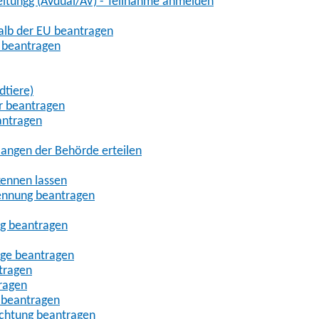
eitungg (AVdual/AV) - Teilnahme anmelden
halb der EU beantragen
g beantragen
dtiere)
r beantragen
antragen
angen der Behörde erteilen
kennen lassen
ennung beantragen
ng beantragen
age beantragen
tragen
ragen
 beantragen
uchtung beantragen