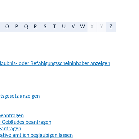
O
P
Q
R
S
T
U
V
W
X
Y
Z
aubnis- oder Befähigungsscheininhaber anzeigen
ftsgesetz anzeigen
beantragen
es Gebäudes beantragen
eantragen
gative amtlich beglaubigen lassen