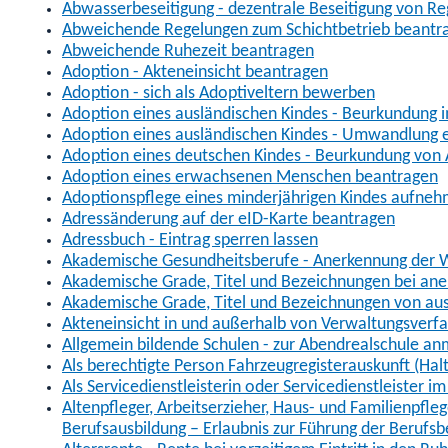
Abwasserbeseitigung - dezentrale Beseitigung von R
Abweichende Regelungen zum Schichtbetrieb beantr
Abweichende Ruhezeit beantragen
Adoption - Akteneinsicht beantragen
Adoption - sich als Adoptiveltern bewerben
Adoption eines ausländischen Kindes - Beurkundung 
Adoption eines ausländischen Kindes - Umwandlung e
Adoption eines deutschen Kindes - Beurkundung von
Adoption eines erwachsenen Menschen beantragen
Adoptionspflege eines minderjährigen Kindes aufne
Adressänderung auf der eID-Karte beantragen
Adressbuch - Eintrag sperren lassen
Akademische Gesundheitsberufe - Anerkennung der W
Akademische Grade, Titel und Bezeichnungen bei an
Akademische Grade, Titel und Bezeichnungen von au
Akteneinsicht in und außerhalb von Verwaltungsverf
Allgemein bildende Schulen - zur Abendrealschule a
Als berechtigte Person Fahrzeugregisterauskunft (Hal
Als Servicedienstleisterin oder Servicedienstleister 
Altenpfleger, Arbeitserzieher, Haus- und Familienpfle
Berufsausbildung – Erlaubnis zur Führung der Berufs