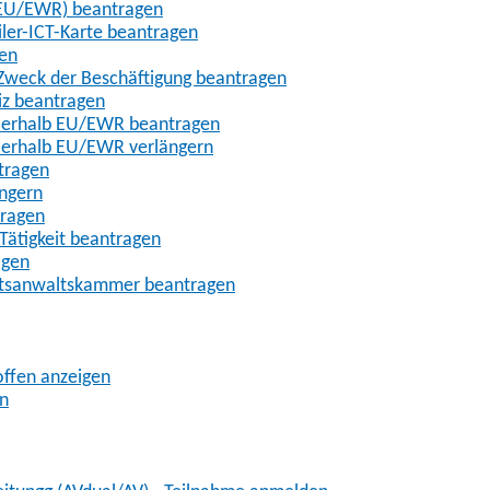
t-EU/EWR) beantragen
iler-ICT-Karte beantragen
gen
m Zweck der Beschäftigung beantragen
iz beantragen
außerhalb EU/EWR beantragen
ußerhalb EU/EWR verlängern
tragen
ängern
tragen
Tätigkeit beantragen
agen
chtsanwaltskammer beantragen
offen anzeigen
en