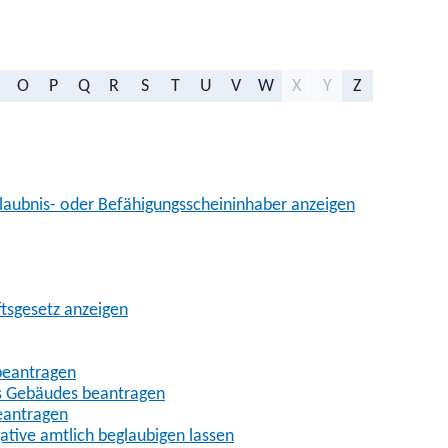
O
P
Q
R
S
T
U
V
W
X
Y
Z
aubnis- oder Befähigungsscheininhaber anzeigen
ftsgesetz anzeigen
beantragen
es Gebäudes beantragen
eantragen
gative amtlich beglaubigen lassen