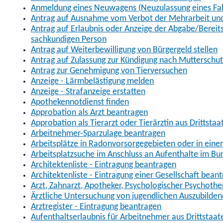
Anmeldung eines Neuwagens (Neuzulassung eines Fa
Antrag auf Ausnahme vom Verbot der Mehrarbeit und 
Antrag auf Erlaubnis oder Anzeige der Abgabe/Berei
sachkundigen Person
Antrag auf Weiterbewilligung von Bürgergeld stellen
Antrag auf Zulassung zur Kündigung nach Mutterschu
Antrag zur Genehmigung von Tierversuchen
Anzeige - Lärmbelästigung melden
Anzeige - Strafanzeige erstatten
Apothekennotdienst finden
Approbation als Arzt beantragen
Approbation als Tierarzt oder Tierärztin aus Drittsta
Arbeitnehmer-Sparzulage beantragen
Arbeitsplätze in Radonvorsorgegebieten oder in ein
Arbeitsplatzsuche im Anschluss an Aufenthalte im Bu
Architektenliste - Eintragung beantragen
Architektenliste - Eintragung einer Gesellschaft bean
Arzt, Zahnarzt, Apotheker, Psychologischer Psychoth
Ärztliche Untersuchung von jugendlichen Auszubilden
Arztregister - Eintragung beantragen
Aufenthaltserlaubnis für Arbeitnehmer aus Drittstaat