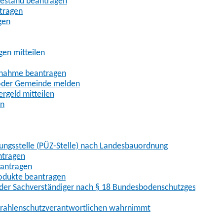
uhestand beantragen
ntragen
gen
gen mitteilen
ßnahme beantragen
 oder Gemeinde melden
rgeld mitteilen
en
hungsstelle (PÜZ-Stelle) nach Landesbauordnung
ntragen
eantragen
rodukte beantragen
der Sachverständiger nach § 18 Bundesbodenschutzgesetz
 Strahlenschutzverantwortlichen wahrnimmt