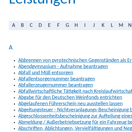
A
B
C
D
E
F
G
H
I
J
K
L
M
N
A
Abbrennen von pyrotechnischen Gegenständen als Erl
Abendgymnasium - Aufnahme beantragen
Abfall und Müll entsorgen
Abfallentsorgernummer beantragen
Abfallerzeugernummer beantragen
Abfallwirtschaftliche Tätigkeit nach Kreislaufwirtscha
Abgabe für den Deutschen Weinfonds entrichten
Abgelaufenen Führerschein neu ausstellen lassen
Abgeltungsteuer - Nichtveranlagungs-Bescheinigung 
Abgeschlossenheitsbescheinigung zur Aufteilung ein
Abmeldung / Außerbetriebsetzung für ein Fahrzeug b
Abschriften, Ablichtungen, Vervielfältigungen und Ne