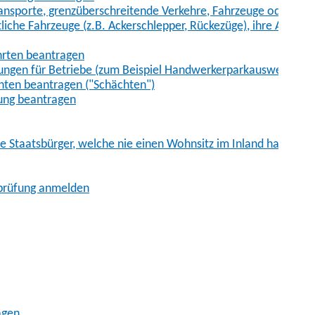
sporte, grenzüberschreitende Verkehre, Fahrzeuge oder Fah
iche Fahrzeuge (z.B. Ackerschlepper, Rückezüge), ihre Anhänge
hrten beantragen
ungen für Betriebe (zum Beispiel Handwerkerparkausweis)
ten beantragen ("Schächten")
ung beantragen
he Staatsbürger, welche nie einen Wohnsitz im Inland hatten
sprüfung anmelden
agen