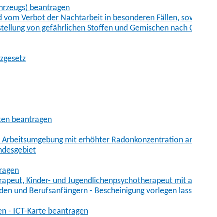
hrzeugs) beantragen
vom Verbot der Nachtarbeit in besonderen Fällen, sowie der
tstellung von gefährlichen Stoffen und Gemischen nach Chem
tzgesetz
aten beantragen
er Arbeitsumgebung mit erhöhter Radonkonzentration anmelde
ndesgebiet
tragen
erapeut, Kinder- und Jugendlichenpsychotherapeut mit auslän
den und Berufsanfängern - Bescheinigung vorlegen lassen
en - ICT-Karte beantragen