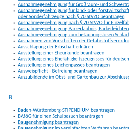
Ausnahmegenehmigung für Großraum- und Schwertran
Ausnahmegenehmigung für land- oder forstwirtschaftl
oder Sonderfahrzeuge nach § 70 StVZO beantragen
Ausnahmegenehmigung nach § 70 StVZO für Einzelfa
Ausnahmegenehmigung Parkerlaubnis, Parkerleichter
Ausnahmegenehmigung zum betäubungslosen Schlach
Ausnahmen von Vorschriften der Gefahrstoffverordn
Ausschlagung der Erbschaft erklären
Ausstellung einer Eheurkunde beantragen
Ausstellung eines Ehefähigkeitszeugnisses für deutsc
Ausstellung eines Leichenpasses beantragen
Ausweispflicht - Befreiung beantragen
Auszubildende im Obst- und Gartenbau zur Abschlus
B
Baden-Württemberg-STIPENDIUM beantragen
BAföG für einen Schulbesuch beantragen
Baugenehmigung beantragen
Baugenehmigung im vereinfachten Verfahren beantr