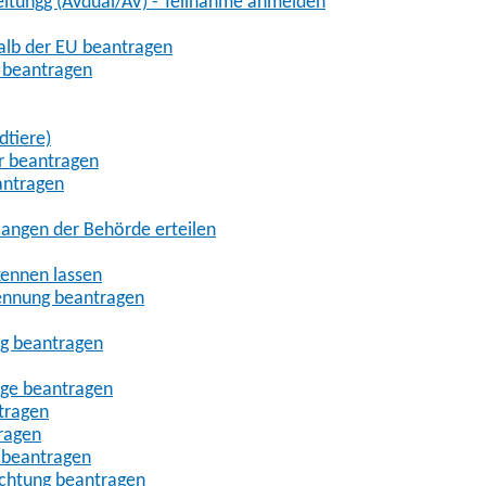
eitungg (AVdual/AV) - Teilnahme anmelden
halb der EU beantragen
g beantragen
dtiere)
r beantragen
antragen
angen der Behörde erteilen
kennen lassen
ennung beantragen
ng beantragen
age beantragen
tragen
ragen
 beantragen
uchtung beantragen