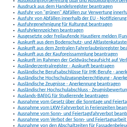
Ausbildungsvorbereitung dual und Ausbildungsvorber
Ausdruck aus dem Handelsregister beantragen
Ausfuhr von "grünen" Abfällen zur Verwertung inner
Ausfuhr von Abfällen innerhalb der EU - Notifizierun
Ausfuhrgenehmigung für Kulturgut beantragen
Ausfuhrkennzeichen beantragen
Ausgesetzte oder freilaufende Haustiere melden (Fun
Auskunft aus dem Bodenschutz- und Altlastenkataste
Auskunft aus dem Zentralen Fahrerlaubnisregister be
Auskunft aus der Kaufpreissammlung beantragen
Auskunft im Rahmen der Geldwäscheaufsicht auf Verl
Ausländerzentralregister - Auskunft beantragen
Ausländische Berufsabschlüsse für IHK-Berufe - aner
Ausländische Hochschulzugangsberechtigung - Anerk
Ausländische Zeugnisse - Anerkennung beantragen
Ausländischer Hochschulabschluss - Zeugnisbewertu
Auslands-BAföG für Studierende beantragen
Ausnahme vom Gesetz über die Sonntage und Feiert
Ausnahme vom LKW-Fahrverbot in Ferienzeiten bean
Ausnahme vom Sonn- und Feiertagsfahrverbot beant
Ausnahme vom Verbot der Sonn- und Feiertagsarbeit
Ausnahme von den Abschaltzeiten für Fassadenbele