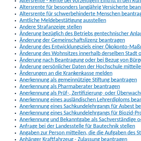
Altersrente - Rente bei vorzeitigem Eintritt in den R
Altersrente für besonders langjährig Versicherte bea
Altersrente für schwerbehinderte Menschen beantra
Amtliche Meldebestätigung ausstellen
Andere Strafanzeige stellen
Änderung bezüglich des Betriebs gentechnischer Anla
Änderung der Gemeinschaftslizenz beantragen
Änderung des Entwicklungsziels einer Ökokonto-Ma
Änderung des Wohnsitzes innerhalb derselben Stadt
Änderung nach Beantragung oder bei Bezug von Bürge
Änderung persönlicher Daten der Hochschule mitteil
Änderungen an die Krankenkasse melden
Anerkennung als gemeinnützige Stiftung beantragen
Anerkennung als Pharmaberater beantragen
Anerkennung als Prüf-, Zertifizierung- oder Überwac
Anerkennung eines ausländischen Lehrerdiploms bea
Anerkennung eines Sachkundelehrgangs für Asbest b
Anerkennung eines Sachkundelehrgangs für Biozid-P
Anerkennung und Bekanntgabe als Sachverständige o
Anfrage bei der Landesstelle für Bautechnik stellen
Angaben zur Person mitteilen, die die Aufgaben des
Anhänger Kraftfahrzeug - Zulassung beantragen