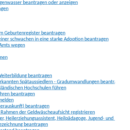
egenwasser beantragen oder anzeigen
agen
im Geburtenregister beantragen
iner schwachen in eine starke Adoption beantragen
 Amts wegen
hmen
eiterbildung beantragen
erkannten Spätaussiedlern - Gradumwandlungen beantragen
sländischen Hochschulen führen
ahren beantragen
nmelden
terauskunft) beantragen
im Rahmen der Geldwäscheaufsicht registrieren
ger, Heilerziehungsassistent, Heilpädagoge, Jugend- und Heimer
bezeichnung beantragen