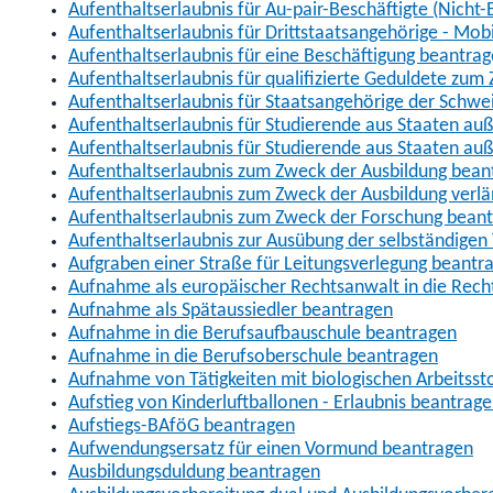
Aufenthaltserlaubnis für Au-pair-Beschäftigte (Nich
Aufenthaltserlaubnis für Drittstaatsangehörige - Mob
Aufenthaltserlaubnis für eine Beschäftigung beantra
Aufenthaltserlaubnis für qualifizierte Geduldete zu
Aufenthaltserlaubnis für Staatsangehörige der Schwe
Aufenthaltserlaubnis für Studierende aus Staaten 
Aufenthaltserlaubnis für Studierende aus Staaten a
Aufenthaltserlaubnis zum Zweck der Ausbildung bean
Aufenthaltserlaubnis zum Zweck der Ausbildung verl
Aufenthaltserlaubnis zum Zweck der Forschung bean
Aufenthaltserlaubnis zur Ausübung der selbständigen 
Aufgraben einer Straße für Leitungsverlegung beantr
Aufnahme als europäischer Rechtsanwalt in die Re
Aufnahme als Spätaussiedler beantragen
Aufnahme in die Berufsaufbauschule beantragen
Aufnahme in die Berufsoberschule beantragen
Aufnahme von Tätigkeiten mit biologischen Arbeitsst
Aufstieg von Kinderluftballonen - Erlaubnis beantrag
Aufstiegs-BAföG beantragen
Aufwendungsersatz für einen Vormund beantragen
Ausbildungsduldung beantragen