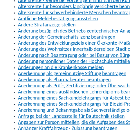
Altersrente - Rente bei vorzeitigem Eintritt in den R
Altersrente für besonders langjährig Versicherte bea
Altersrente für schwerbehinderte Menschen beantra
Amtliche Meldebestätigung ausstellen
Andere Strafanzeige stellen
Änderung bezüglich des Betriebs gentechnischer Anla
Änderung der Gemeinschaftslizenz beantragen
Änderung des Entwicklungsziels einer Ökokonto-Ma
Änderung des Wohnsitzes innerhalb derselben Stadt
Änderung nach Beantragung oder bei Bezug von Bürge
Änderung persönlicher Daten der Hochschule mitteil
Änderungen an die Krankenkasse melden
Anerkennung als gemeinnützige Stiftung beantragen
Anerkennung als Pharmaberater beantragen
Anerkennung als Prüf-, Zertifizierung- oder Überwac
Anerkennung eines ausländischen Lehrerdiploms bea
Anerkennung eines Sachkundelehrgangs für Asbest b
Anerkennung eines Sachkundelehrgangs für Biozid-P
Anerkennung und Bekanntgabe als Sachverständige o
Anfrage bei der Landesstelle für Bautechnik stellen
Angaben zur Person mitteilen, die die Aufgaben des
Anhänger Kraftfahrzeug - Zulassung beantragen