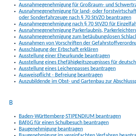
Ausnahmegenehmigung für Großraum- und Schwertran
Ausnahmegenehmigung für land- oder forstwirtschaftl
oder Sonderfahrzeuge nach § 70 StVZO beantragen
Ausnahmegenehmigung nach § 70 StVZO für Einzelfa
Ausnahmegenehmigung Parkerlaubnis, Parkerleichter
Ausnahmegenehmigung zum betäubungslosen Schlach
Ausnahmen von Vorschriften der Gefahrstoffverordn
Ausschlagung der Erbschaft erklären
Ausstellung einer Eheurkunde beantragen
Ausstellung eines Ehefähigkeitszeugnisses für deutsc
Ausstellung eines Leichenpasses beantragen
Ausweispflicht - Befreiung beantragen
Auszubildende im Obst- und Gartenbau zur Abschlus
B
Baden-Württemberg-STIPENDIUM beantragen
BAföG für einen Schulbesuch beantragen
Baugenehmigung beantragen
Baugenehmigung im vereinfachten Verfahren beantr