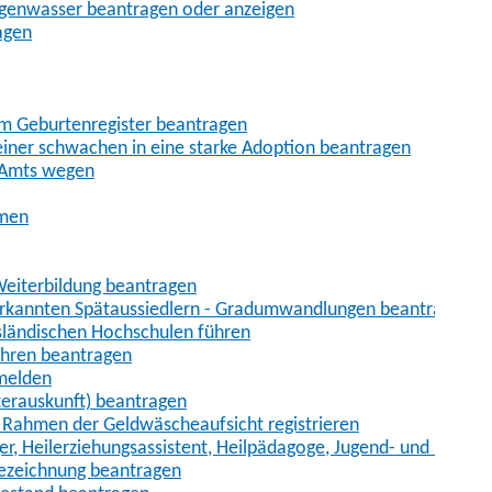
egenwasser beantragen oder anzeigen
agen
im Geburtenregister beantragen
iner schwachen in eine starke Adoption beantragen
 Amts wegen
hmen
eiterbildung beantragen
erkannten Spätaussiedlern - Gradumwandlungen beantragen
sländischen Hochschulen führen
ahren beantragen
nmelden
terauskunft) beantragen
im Rahmen der Geldwäscheaufsicht registrieren
ger, Heilerziehungsassistent, Heilpädagoge, Jugend- und Heimer
bezeichnung beantragen