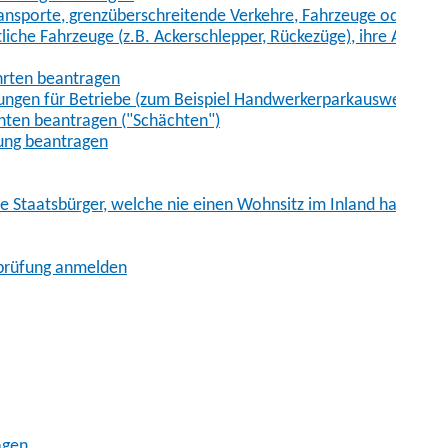
sporte, grenzüberschreitende Verkehre, Fahrzeuge oder Fah
iche Fahrzeuge (z.B. Ackerschlepper, Rückezüge), ihre Anhänge
hrten beantragen
ungen für Betriebe (zum Beispiel Handwerkerparkausweis)
ten beantragen ("Schächten")
ung beantragen
he Staatsbürger, welche nie einen Wohnsitz im Inland hatten
sprüfung anmelden
agen