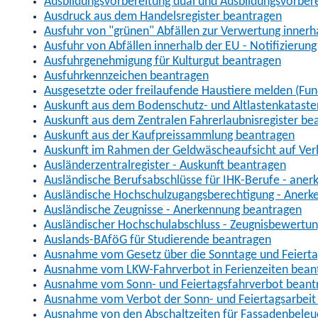
Ausbildungsvorbereitung dual und Ausbildungsvorber
Ausdruck aus dem Handelsregister beantragen
Ausfuhr von "grünen" Abfällen zur Verwertung inner
Ausfuhr von Abfällen innerhalb der EU - Notifizierun
Ausfuhrgenehmigung für Kulturgut beantragen
Ausfuhrkennzeichen beantragen
Ausgesetzte oder freilaufende Haustiere melden (Fun
Auskunft aus dem Bodenschutz- und Altlastenkataste
Auskunft aus dem Zentralen Fahrerlaubnisregister be
Auskunft aus der Kaufpreissammlung beantragen
Auskunft im Rahmen der Geldwäscheaufsicht auf Verl
Ausländerzentralregister - Auskunft beantragen
Ausländische Berufsabschlüsse für IHK-Berufe - aner
Ausländische Hochschulzugangsberechtigung - Anerk
Ausländische Zeugnisse - Anerkennung beantragen
Ausländischer Hochschulabschluss - Zeugnisbewertu
Auslands-BAföG für Studierende beantragen
Ausnahme vom Gesetz über die Sonntage und Feiert
Ausnahme vom LKW-Fahrverbot in Ferienzeiten bean
Ausnahme vom Sonn- und Feiertagsfahrverbot beant
Ausnahme vom Verbot der Sonn- und Feiertagsarbeit
Ausnahme von den Abschaltzeiten für Fassadenbele