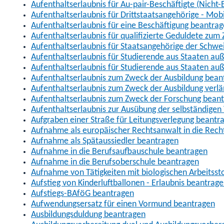
Aufenthaltserlaubnis für Au-pair-Beschäftigte (Nich
Aufenthaltserlaubnis für Drittstaatsangehörige - Mob
Aufenthaltserlaubnis für eine Beschäftigung beantra
Aufenthaltserlaubnis für qualifizierte Geduldete zu
Aufenthaltserlaubnis für Staatsangehörige der Schwe
Aufenthaltserlaubnis für Studierende aus Staaten 
Aufenthaltserlaubnis für Studierende aus Staaten a
Aufenthaltserlaubnis zum Zweck der Ausbildung bean
Aufenthaltserlaubnis zum Zweck der Ausbildung verl
Aufenthaltserlaubnis zum Zweck der Forschung bean
Aufenthaltserlaubnis zur Ausübung der selbständigen 
Aufgraben einer Straße für Leitungsverlegung beantr
Aufnahme als europäischer Rechtsanwalt in die Re
Aufnahme als Spätaussiedler beantragen
Aufnahme in die Berufsaufbauschule beantragen
Aufnahme in die Berufsoberschule beantragen
Aufnahme von Tätigkeiten mit biologischen Arbeitsst
Aufstieg von Kinderluftballonen - Erlaubnis beantrag
Aufstiegs-BAföG beantragen
Aufwendungsersatz für einen Vormund beantragen
Ausbildungsduldung beantragen