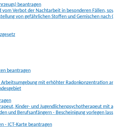
hrzeugs) beantragen
vom Verbot der Nachtarbeit in besonderen Fällen, sowie der
tstellung von gefährlichen Stoffen und Gemischen nach Chem
tzgesetz
aten beantragen
er Arbeitsumgebung mit erhöhter Radonkonzentration anmelde
ndesgebiet
tragen
erapeut, Kinder- und Jugendlichenpsychotherapeut mit auslän
den und Berufsanfängern - Bescheinigung vorlegen lassen
en - ICT-Karte beantragen