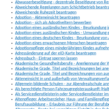
Abwasserbeseitigung - dezentrale Beseitigung von R
Abweichende Regelungen zum Schichtbetrieb beantr
Abweichende Ruhezeit beantragen
Adoption - Akteneinsicht beantragen
Adoption - sich als Adoptiveltern bewerben
Adoption eines ausländischen Kindes - Beurkundung 
Adoption eines ausländischen Kindes - Umwandlung e
Adoption eines deutschen Kindes - Beurkundung von
Adoption eines erwachsenen Menschen beantragen
Adoptionspflege eines minderjährigen Kindes aufne
Adressänderung auf der eID-Karte beantragen
Adressbuch - Eintrag sperren lassen
Akademische Gesundheitsberufe - Anerkennung der W
Akademische Grade, Titel und Bezeichnungen bei an
Akademische Grade, Titel und Bezeichnungen von au
Akteneinsicht in und außerhalb von Verwaltungsverf
Allgemein bildende Schulen - zur Abendrealschule a
Als berechtigte Person Fahrzeugregisterauskunft (Hal
Als Servicedienstleisterin oder Servicedienstleister 
Altenpfleger, Arbeitserzieher, Haus- und Familienpfle
Berufsausbildung – Erlaubnis zur Führung der Berufs