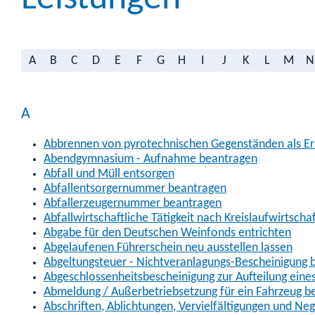
A
B
C
D
E
F
G
H
I
J
K
L
M
N
A
Abbrennen von pyrotechnischen Gegenständen als Erl
Abendgymnasium - Aufnahme beantragen
Abfall und Müll entsorgen
Abfallentsorgernummer beantragen
Abfallerzeugernummer beantragen
Abfallwirtschaftliche Tätigkeit nach Kreislaufwirtscha
Abgabe für den Deutschen Weinfonds entrichten
Abgelaufenen Führerschein neu ausstellen lassen
Abgeltungsteuer - Nichtveranlagungs-Bescheinigung 
Abgeschlossenheitsbescheinigung zur Aufteilung ein
Abmeldung / Außerbetriebsetzung für ein Fahrzeug b
Abschriften, Ablichtungen, Vervielfältigungen und Ne