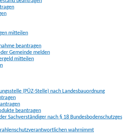
uhestand beantragen
ntragen
gen
gen mitteilen
ßnahme beantragen
 oder Gemeinde melden
rgeld mitteilen
en
hungsstelle (PÜZ-Stelle) nach Landesbauordnung
ntragen
eantragen
rodukte beantragen
der Sachverständiger nach § 18 Bundesbodenschutzgesetz
 Strahlenschutzverantwortlichen wahrnimmt