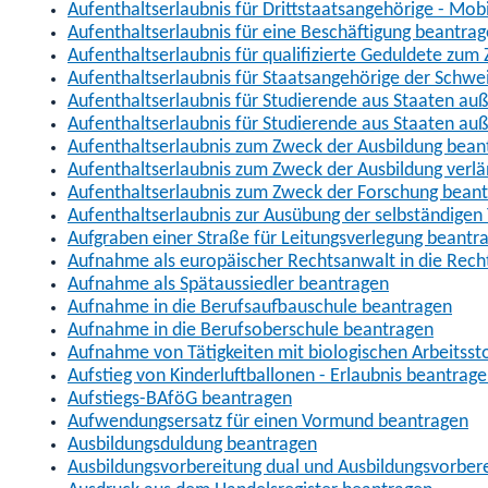
Aufenthaltserlaubnis für Drittstaatsangehörige - Mob
Aufenthaltserlaubnis für eine Beschäftigung beantra
Aufenthaltserlaubnis für qualifizierte Geduldete zu
Aufenthaltserlaubnis für Staatsangehörige der Schwe
Aufenthaltserlaubnis für Studierende aus Staaten 
Aufenthaltserlaubnis für Studierende aus Staaten a
Aufenthaltserlaubnis zum Zweck der Ausbildung bean
Aufenthaltserlaubnis zum Zweck der Ausbildung verl
Aufenthaltserlaubnis zum Zweck der Forschung bean
Aufenthaltserlaubnis zur Ausübung der selbständigen 
Aufgraben einer Straße für Leitungsverlegung beantr
Aufnahme als europäischer Rechtsanwalt in die Re
Aufnahme als Spätaussiedler beantragen
Aufnahme in die Berufsaufbauschule beantragen
Aufnahme in die Berufsoberschule beantragen
Aufnahme von Tätigkeiten mit biologischen Arbeitsst
Aufstieg von Kinderluftballonen - Erlaubnis beantrag
Aufstiegs-BAföG beantragen
Aufwendungsersatz für einen Vormund beantragen
Ausbildungsduldung beantragen
Ausbildungsvorbereitung dual und Ausbildungsvorber