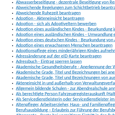
Abwasserbeseitigung - dezentrale Beseitigung von R
Abweichende Regelungen zum Schichtbetrieb beantr
Abweichende Ruhezeit beantragen
Adoption - Akteneinsicht beantragen
Adoption - sich als Adoptiveltern bewerben
Adoption eines ausländischen Kindes - Beurkundung 
Adoption eines ausländischen Kindes - Umwandlung e
Adoption eines deutschen Kindes - Beurkundung von
Adoption eines erwachsenen Menschen beantragen
Adoptionspflege eines minderjährigen Kindes aufne
Adressänderung auf der eID-Karte beantragen
Adressbuch - Eintrag sperren lassen
Akademische Gesundheitsberufe - Anerkennung der W
Akademische Grade, Titel und Bezeichnungen bei an
Akademische Grade, Titel und Bezeichnungen von au
Akteneinsicht in und außerhalb von Verwaltungsverf
Allgemein bildende Schulen - zur Abendrealschule a
Als berechtigte Person Fahrzeugregisterauskunft (Hal
Als Servicedienstleisterin oder Servicedienstleister 
Altenpfleger, Arbeitserzieher, Haus- und Familienpfle
Berufsausbildung – Erlaubnis zur Führung der Berufs