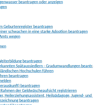
egenwasser beantragen oder anzeigen
agen
im Geburtenregister beantragen
iner schwachen in eine starke Adoption beantragen
 Amts wegen
hmen
eiterbildung beantragen
erkannten Spätaussiedlern - Gradumwandlungen beantragen
sländischen Hochschulen führen
ahren beantragen
nmelden
terauskunft) beantragen
im Rahmen der Geldwäscheaufsicht registrieren
ger, Heilerziehungsassistent, Heilpädagoge, Jugend- und Heimer
bezeichnung beantragen