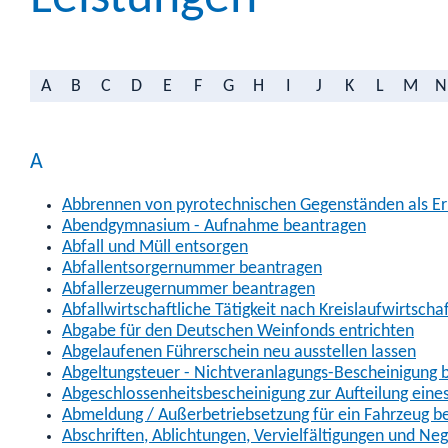
A
B
C
D
E
F
G
H
I
J
K
L
M
N
A
Abbrennen von pyrotechnischen Gegenständen als Erl
Abendgymnasium - Aufnahme beantragen
Abfall und Müll entsorgen
Abfallentsorgernummer beantragen
Abfallerzeugernummer beantragen
Abfallwirtschaftliche Tätigkeit nach Kreislaufwirtscha
Abgabe für den Deutschen Weinfonds entrichten
Abgelaufenen Führerschein neu ausstellen lassen
Abgeltungsteuer - Nichtveranlagungs-Bescheinigung 
Abgeschlossenheitsbescheinigung zur Aufteilung ein
Abmeldung / Außerbetriebsetzung für ein Fahrzeug b
Abschriften, Ablichtungen, Vervielfältigungen und Ne