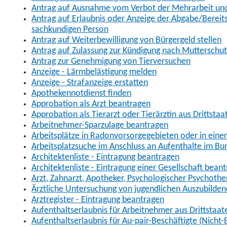
Antrag auf Ausnahme vom Verbot der Mehrarbeit und 
Antrag auf Erlaubnis oder Anzeige der Abgabe/Berei
sachkundigen Person
Antrag auf Weiterbewilligung von Bürgergeld stellen
Antrag auf Zulassung zur Kündigung nach Mutterschu
Antrag zur Genehmigung von Tierversuchen
Anzeige - Lärmbelästigung melden
Anzeige - Strafanzeige erstatten
Apothekennotdienst finden
Approbation als Arzt beantragen
Approbation als Tierarzt oder Tierärztin aus Drittsta
Arbeitnehmer-Sparzulage beantragen
Arbeitsplätze in Radonvorsorgegebieten oder in ein
Arbeitsplatzsuche im Anschluss an Aufenthalte im Bu
Architektenliste - Eintragung beantragen
Architektenliste - Eintragung einer Gesellschaft bean
Arzt, Zahnarzt, Apotheker, Psychologischer Psychoth
Ärztliche Untersuchung von jugendlichen Auszubilden
Arztregister - Eintragung beantragen
Aufenthaltserlaubnis für Arbeitnehmer aus Drittstaat
Aufenthaltserlaubnis für Au-pair-Beschäftigte (Nich