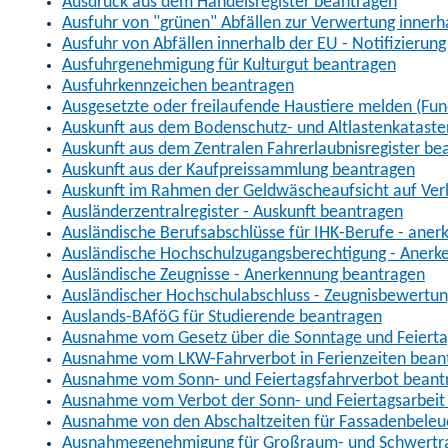
Ausdruck aus dem Handelsregister beantragen
Ausfuhr von "grünen" Abfällen zur Verwertung inner
Ausfuhr von Abfällen innerhalb der EU - Notifizierun
Ausfuhrgenehmigung für Kulturgut beantragen
Ausfuhrkennzeichen beantragen
Ausgesetzte oder freilaufende Haustiere melden (Fun
Auskunft aus dem Bodenschutz- und Altlastenkataste
Auskunft aus dem Zentralen Fahrerlaubnisregister be
Auskunft aus der Kaufpreissammlung beantragen
Auskunft im Rahmen der Geldwäscheaufsicht auf Verl
Ausländerzentralregister - Auskunft beantragen
Ausländische Berufsabschlüsse für IHK-Berufe - aner
Ausländische Hochschulzugangsberechtigung - Anerk
Ausländische Zeugnisse - Anerkennung beantragen
Ausländischer Hochschulabschluss - Zeugnisbewertu
Auslands-BAföG für Studierende beantragen
Ausnahme vom Gesetz über die Sonntage und Feiert
Ausnahme vom LKW-Fahrverbot in Ferienzeiten bean
Ausnahme vom Sonn- und Feiertagsfahrverbot beant
Ausnahme vom Verbot der Sonn- und Feiertagsarbeit
Ausnahme von den Abschaltzeiten für Fassadenbele
Ausnahmegenehmigung für Großraum- und Schwertran