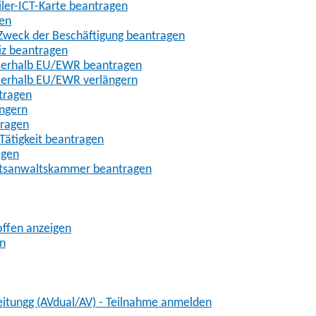
iler-ICT-Karte beantragen
gen
m Zweck der Beschäftigung beantragen
iz beantragen
außerhalb EU/EWR beantragen
ußerhalb EU/EWR verlängern
tragen
ängern
tragen
Tätigkeit beantragen
agen
chtsanwaltskammer beantragen
offen anzeigen
en
eitungg (AVdual/AV) - Teilnahme anmelden