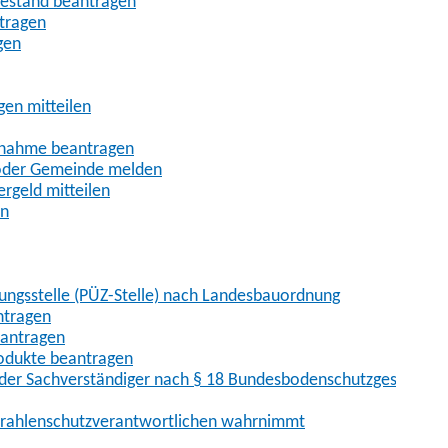
uhestand beantragen
ntragen
gen
gen mitteilen
ßnahme beantragen
 oder Gemeinde melden
rgeld mitteilen
en
hungsstelle (PÜZ-Stelle) nach Landesbauordnung
ntragen
eantragen
rodukte beantragen
der Sachverständiger nach § 18 Bundesbodenschutzgesetz
 Strahlenschutzverantwortlichen wahrnimmt