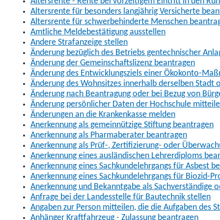
Altersrente - Rente bei vorzeitigem Eintritt in den R
Altersrente für besonders langjährig Versicherte bea
Altersrente für schwerbehinderte Menschen beantra
Amtliche Meldebestätigung ausstellen
Andere Strafanzeige stellen
Änderung bezüglich des Betriebs gentechnischer Anla
Änderung der Gemeinschaftslizenz beantragen
Änderung des Entwicklungsziels einer Ökokonto-Ma
Änderung des Wohnsitzes innerhalb derselben Stadt
Änderung nach Beantragung oder bei Bezug von Bürge
Änderung persönlicher Daten der Hochschule mitteil
Änderungen an die Krankenkasse melden
Anerkennung als gemeinnützige Stiftung beantragen
Anerkennung als Pharmaberater beantragen
Anerkennung als Prüf-, Zertifizierung- oder Überwac
Anerkennung eines ausländischen Lehrerdiploms bea
Anerkennung eines Sachkundelehrgangs für Asbest b
Anerkennung eines Sachkundelehrgangs für Biozid-P
Anerkennung und Bekanntgabe als Sachverständige o
Anfrage bei der Landesstelle für Bautechnik stellen
Angaben zur Person mitteilen, die die Aufgaben des
Anhänger Kraftfahrzeug - Zulassung beantragen