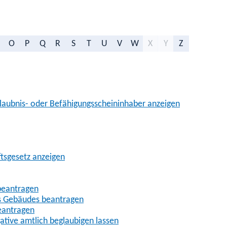
O
P
Q
R
S
T
U
V
W
X
Y
Z
aubnis- oder Befähigungsscheininhaber anzeigen
ftsgesetz anzeigen
beantragen
es Gebäudes beantragen
eantragen
gative amtlich beglaubigen lassen