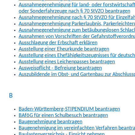
Ausnahmegenehmigung für land- oder forstwirtschaftl
oder Sonderfahrzeuge nach § 70 StVZO beantragen
Ausnahmegenehmigung nach § 70 StVZO für Einzelfa
Ausnahmegenehmigung Parkerlaubnis, Parkerleichter
Ausnahmegenehmigung zum betäubungslosen Schlach
Ausnahmen von Vorschriften der Gefahrstoffverordn
Ausschlagung der Erbschaft erklären
Ausstellung einer Eheurkunde beantragen
Ausstellung eines Ehefähigkeitszeugnisses für deutsc
Ausstellung eines Leichenpasses beantragen
Ausweispflicht - Befreiung beantragen
Auszubildende im Obst- und Gartenbau zur Abschlus
B
Baden-Württemberg-STIPENDIUM beantragen
BAföG für einen Schulbesuch beantragen
Baugenehmigung beantragen
Baugenehmigung im vereinfachten Verfahren beantr
Baulastenverzeichnis - Einsicht nehmen