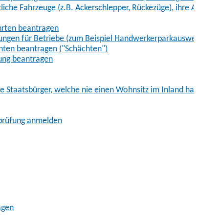
iche Fahrzeuge (z.B. Ackerschlepper, Rückezüge), ihre Anhänge
hrten beantragen
ungen für Betriebe (zum Beispiel Handwerkerparkausweis)
ten beantragen ("Schächten")
ung beantragen
he Staatsbürger, welche nie einen Wohnsitz im Inland hatten
sprüfung anmelden
agen