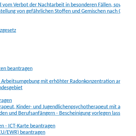
vom Verbot der Nachtarbeit in besonderen Fällen, sowie der
tstellung von gefährlichen Stoffen und Gemischen nach Chem
tzgesetz
aten beantragen
er Arbeitsumgebung mit erhöhter Radonkonzentration anmelde
ndesgebiet
tragen
erapeut, Kinder- und Jugendlichenpsychotherapeut mit auslän
den und Berufsanfängern - Bescheinigung vorlegen lassen
en - ICT-Karte beantragen
t-EU/EWR) beantragen