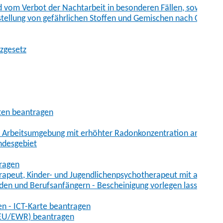
vom Verbot der Nachtarbeit in besonderen Fällen, sowie der
tstellung von gefährlichen Stoffen und Gemischen nach Chem
tzgesetz
aten beantragen
er Arbeitsumgebung mit erhöhter Radonkonzentration anmelde
ndesgebiet
tragen
erapeut, Kinder- und Jugendlichenpsychotherapeut mit auslän
den und Berufsanfängern - Bescheinigung vorlegen lassen
en - ICT-Karte beantragen
t-EU/EWR) beantragen