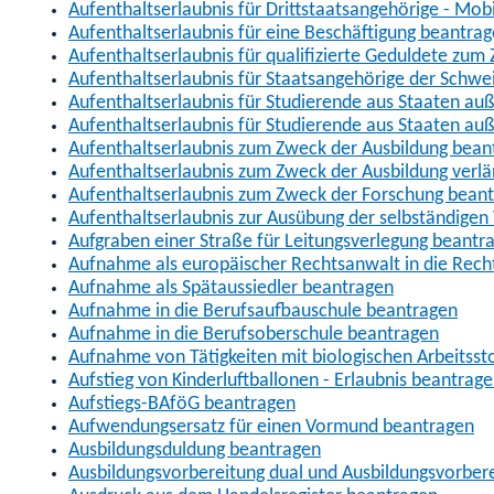
Aufenthaltserlaubnis für Drittstaatsangehörige - Mob
Aufenthaltserlaubnis für eine Beschäftigung beantra
Aufenthaltserlaubnis für qualifizierte Geduldete zu
Aufenthaltserlaubnis für Staatsangehörige der Schwe
Aufenthaltserlaubnis für Studierende aus Staaten 
Aufenthaltserlaubnis für Studierende aus Staaten a
Aufenthaltserlaubnis zum Zweck der Ausbildung bean
Aufenthaltserlaubnis zum Zweck der Ausbildung verl
Aufenthaltserlaubnis zum Zweck der Forschung bean
Aufenthaltserlaubnis zur Ausübung der selbständigen 
Aufgraben einer Straße für Leitungsverlegung beantr
Aufnahme als europäischer Rechtsanwalt in die Re
Aufnahme als Spätaussiedler beantragen
Aufnahme in die Berufsaufbauschule beantragen
Aufnahme in die Berufsoberschule beantragen
Aufnahme von Tätigkeiten mit biologischen Arbeitsst
Aufstieg von Kinderluftballonen - Erlaubnis beantrag
Aufstiegs-BAföG beantragen
Aufwendungsersatz für einen Vormund beantragen
Ausbildungsduldung beantragen
Ausbildungsvorbereitung dual und Ausbildungsvorber