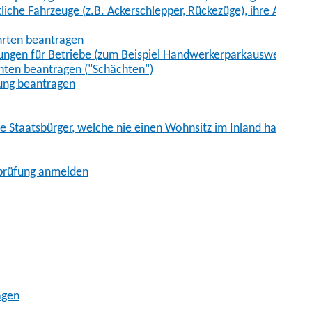
iche Fahrzeuge (z.B. Ackerschlepper, Rückezüge), ihre Anhänge
hrten beantragen
ungen für Betriebe (zum Beispiel Handwerkerparkausweis)
ten beantragen ("Schächten")
ung beantragen
he Staatsbürger, welche nie einen Wohnsitz im Inland hatten
sprüfung anmelden
agen