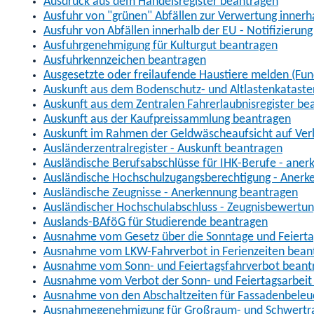
Ausdruck aus dem Handelsregister beantragen
Ausfuhr von "grünen" Abfällen zur Verwertung inner
Ausfuhr von Abfällen innerhalb der EU - Notifizierun
Ausfuhrgenehmigung für Kulturgut beantragen
Ausfuhrkennzeichen beantragen
Ausgesetzte oder freilaufende Haustiere melden (Fun
Auskunft aus dem Bodenschutz- und Altlastenkataste
Auskunft aus dem Zentralen Fahrerlaubnisregister be
Auskunft aus der Kaufpreissammlung beantragen
Auskunft im Rahmen der Geldwäscheaufsicht auf Verl
Ausländerzentralregister - Auskunft beantragen
Ausländische Berufsabschlüsse für IHK-Berufe - aner
Ausländische Hochschulzugangsberechtigung - Anerk
Ausländische Zeugnisse - Anerkennung beantragen
Ausländischer Hochschulabschluss - Zeugnisbewertu
Auslands-BAföG für Studierende beantragen
Ausnahme vom Gesetz über die Sonntage und Feiert
Ausnahme vom LKW-Fahrverbot in Ferienzeiten bean
Ausnahme vom Sonn- und Feiertagsfahrverbot beant
Ausnahme vom Verbot der Sonn- und Feiertagsarbeit
Ausnahme von den Abschaltzeiten für Fassadenbele
Ausnahmegenehmigung für Großraum- und Schwertran