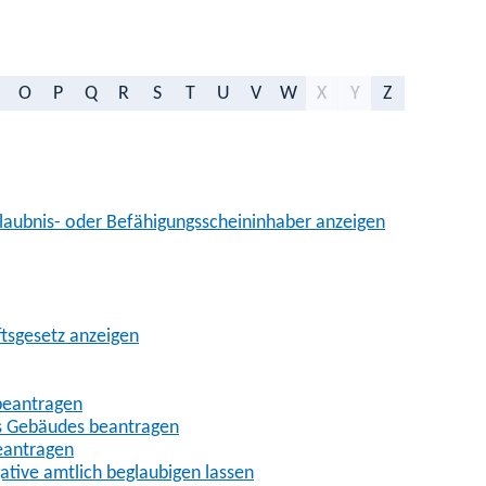
O
P
Q
R
S
T
U
V
W
X
Y
Z
aubnis- oder Befähigungsscheininhaber anzeigen
ftsgesetz anzeigen
beantragen
es Gebäudes beantragen
eantragen
gative amtlich beglaubigen lassen