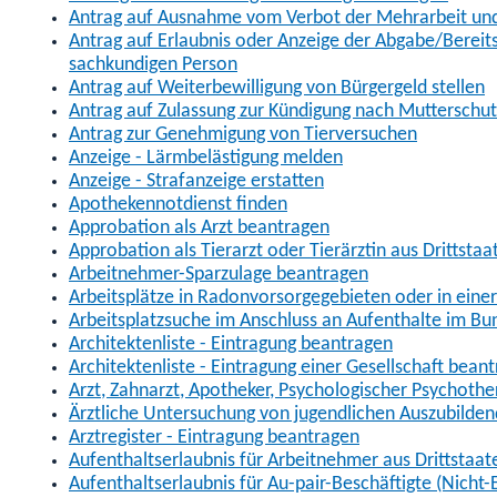
Antrag auf Ausnahme vom Verbot der Mehrarbeit und 
Antrag auf Erlaubnis oder Anzeige der Abgabe/Berei
sachkundigen Person
Antrag auf Weiterbewilligung von Bürgergeld stellen
Antrag auf Zulassung zur Kündigung nach Mutterschu
Antrag zur Genehmigung von Tierversuchen
Anzeige - Lärmbelästigung melden
Anzeige - Strafanzeige erstatten
Apothekennotdienst finden
Approbation als Arzt beantragen
Approbation als Tierarzt oder Tierärztin aus Drittsta
Arbeitnehmer-Sparzulage beantragen
Arbeitsplätze in Radonvorsorgegebieten oder in ein
Arbeitsplatzsuche im Anschluss an Aufenthalte im Bu
Architektenliste - Eintragung beantragen
Architektenliste - Eintragung einer Gesellschaft bean
Arzt, Zahnarzt, Apotheker, Psychologischer Psychoth
Ärztliche Untersuchung von jugendlichen Auszubilden
Arztregister - Eintragung beantragen
Aufenthaltserlaubnis für Arbeitnehmer aus Drittstaat
Aufenthaltserlaubnis für Au-pair-Beschäftigte (Nich