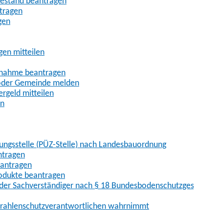
uhestand beantragen
ntragen
gen
gen mitteilen
ßnahme beantragen
 oder Gemeinde melden
rgeld mitteilen
en
hungsstelle (PÜZ-Stelle) nach Landesbauordnung
ntragen
eantragen
rodukte beantragen
der Sachverständiger nach § 18 Bundesbodenschutzgesetz
 Strahlenschutzverantwortlichen wahrnimmt