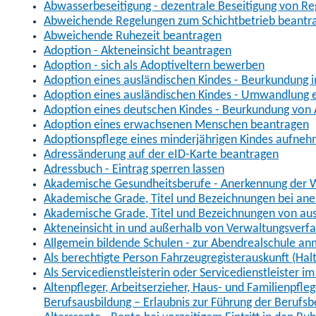
Abwasserbeseitigung - dezentrale Beseitigung von R
Abweichende Regelungen zum Schichtbetrieb beantr
Abweichende Ruhezeit beantragen
Adoption - Akteneinsicht beantragen
Adoption - sich als Adoptiveltern bewerben
Adoption eines ausländischen Kindes - Beurkundung 
Adoption eines ausländischen Kindes - Umwandlung e
Adoption eines deutschen Kindes - Beurkundung von
Adoption eines erwachsenen Menschen beantragen
Adoptionspflege eines minderjährigen Kindes aufne
Adressänderung auf der eID-Karte beantragen
Adressbuch - Eintrag sperren lassen
Akademische Gesundheitsberufe - Anerkennung der W
Akademische Grade, Titel und Bezeichnungen bei an
Akademische Grade, Titel und Bezeichnungen von au
Akteneinsicht in und außerhalb von Verwaltungsverf
Allgemein bildende Schulen - zur Abendrealschule a
Als berechtigte Person Fahrzeugregisterauskunft (Hal
Als Servicedienstleisterin oder Servicedienstleister 
Altenpfleger, Arbeitserzieher, Haus- und Familienpfle
Berufsausbildung – Erlaubnis zur Führung der Berufs