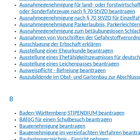
Ausnahmegenehmigung für land- oder forstwirtschaftl
oder Sonderfahrzeuge nach § 70 StVZO beantragen
Ausnahmegenehmigung nach § 70 StVZO für Einzelfa
Ausnahmegenehmigung Parkerlaubnis, Parkerleichter
Ausnahmegenehmigung zum betäubungslosen Schlach
Ausnahmen von Vorschriften der Gefahrstoffverordn
Ausschlagung der Erbschaft erklären
Ausstellung einer Eheurkunde beantragen
Ausstellung eines Ehefähigkeitszeugnisses für deutsc
Ausstellung eines Leichenpasses beantragen
Ausweispflicht - Befreiung beantragen
Auszubildende im Obst- und Gartenbau zur Abschlus
B
Baden-Württemberg-STIPENDIUM beantragen
BAföG für einen Schulbesuch beantragen
Baugenehmigung beantragen
Baugenehmigung im vereinfachten Verfahren beantr
Baulastenverzeichnis - Einsicht nehmen