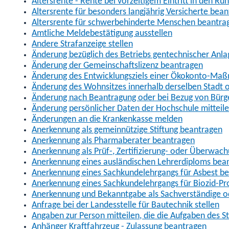
Altersrente - Rente bei vorzeitigem Eintritt in den R
Altersrente für besonders langjährig Versicherte bea
Altersrente für schwerbehinderte Menschen beantra
Amtliche Meldebestätigung ausstellen
Andere Strafanzeige stellen
Änderung bezüglich des Betriebs gentechnischer Anla
Änderung der Gemeinschaftslizenz beantragen
Änderung des Entwicklungsziels einer Ökokonto-Ma
Änderung des Wohnsitzes innerhalb derselben Stadt
Änderung nach Beantragung oder bei Bezug von Bürge
Änderung persönlicher Daten der Hochschule mitteil
Änderungen an die Krankenkasse melden
Anerkennung als gemeinnützige Stiftung beantragen
Anerkennung als Pharmaberater beantragen
Anerkennung als Prüf-, Zertifizierung- oder Überwac
Anerkennung eines ausländischen Lehrerdiploms bea
Anerkennung eines Sachkundelehrgangs für Asbest b
Anerkennung eines Sachkundelehrgangs für Biozid-P
Anerkennung und Bekanntgabe als Sachverständige o
Anfrage bei der Landesstelle für Bautechnik stellen
Angaben zur Person mitteilen, die die Aufgaben des
Anhänger Kraftfahrzeug - Zulassung beantragen