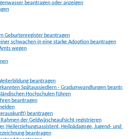
egenwasser beantragen oder anzeigen
agen
im Geburtenregister beantragen
iner schwachen in eine starke Adoption beantragen
 Amts wegen
hmen
eiterbildung beantragen
erkannten Spätaussiedlern - Gradumwandlungen beantragen
sländischen Hochschulen führen
ahren beantragen
nmelden
terauskunft) beantragen
im Rahmen der Geldwäscheaufsicht registrieren
ger, Heilerziehungsassistent, Heilpädagoge, Jugend- und Heimer
bezeichnung beantragen