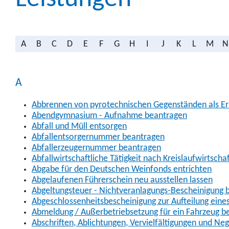
A
B
C
D
E
F
G
H
I
J
K
L
M
N
A
Abbrennen von pyrotechnischen Gegenständen als Erl
Abendgymnasium - Aufnahme beantragen
Abfall und Müll entsorgen
Abfallentsorgernummer beantragen
Abfallerzeugernummer beantragen
Abfallwirtschaftliche Tätigkeit nach Kreislaufwirtscha
Abgabe für den Deutschen Weinfonds entrichten
Abgelaufenen Führerschein neu ausstellen lassen
Abgeltungsteuer - Nichtveranlagungs-Bescheinigung 
Abgeschlossenheitsbescheinigung zur Aufteilung ein
Abmeldung / Außerbetriebsetzung für ein Fahrzeug b
Abschriften, Ablichtungen, Vervielfältigungen und Ne