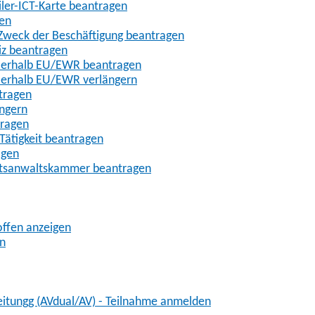
iler-ICT-Karte beantragen
gen
m Zweck der Beschäftigung beantragen
iz beantragen
außerhalb EU/EWR beantragen
ußerhalb EU/EWR verlängern
tragen
ängern
tragen
Tätigkeit beantragen
agen
chtsanwaltskammer beantragen
offen anzeigen
en
eitungg (AVdual/AV) - Teilnahme anmelden