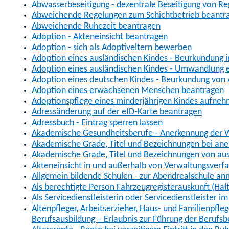
Abwasserbeseitigung - dezentrale Beseitigung von R
Abweichende Regelungen zum Schichtbetrieb beantr
Abweichende Ruhezeit beantragen
Adoption - Akteneinsicht beantragen
Adoption - sich als Adoptiveltern bewerben
Adoption eines ausländischen Kindes - Beurkundung 
Adoption eines ausländischen Kindes - Umwandlung e
Adoption eines deutschen Kindes - Beurkundung von
Adoption eines erwachsenen Menschen beantragen
Adoptionspflege eines minderjährigen Kindes aufne
Adressänderung auf der eID-Karte beantragen
Adressbuch - Eintrag sperren lassen
Akademische Gesundheitsberufe - Anerkennung der W
Akademische Grade, Titel und Bezeichnungen bei an
Akademische Grade, Titel und Bezeichnungen von au
Akteneinsicht in und außerhalb von Verwaltungsverf
Allgemein bildende Schulen - zur Abendrealschule a
Als berechtigte Person Fahrzeugregisterauskunft (Hal
Als Servicedienstleisterin oder Servicedienstleister 
Altenpfleger, Arbeitserzieher, Haus- und Familienpfle
Berufsausbildung – Erlaubnis zur Führung der Berufs