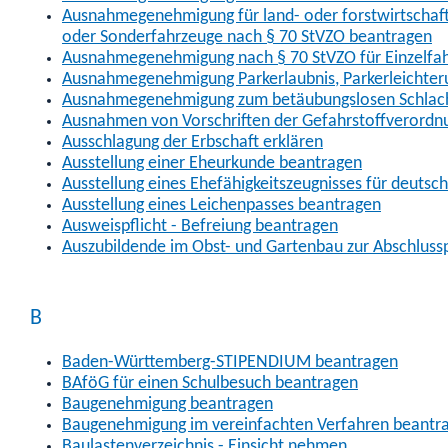
Ausnahmegenehmigung für land- oder forstwirtschaftl
oder Sonderfahrzeuge nach § 70 StVZO beantragen
Ausnahmegenehmigung nach § 70 StVZO für Einzelfa
Ausnahmegenehmigung Parkerlaubnis, Parkerleichter
Ausnahmegenehmigung zum betäubungslosen Schlach
Ausnahmen von Vorschriften der Gefahrstoffverordn
Ausschlagung der Erbschaft erklären
Ausstellung einer Eheurkunde beantragen
Ausstellung eines Ehefähigkeitszeugnisses für deutsc
Ausstellung eines Leichenpasses beantragen
Ausweispflicht - Befreiung beantragen
Auszubildende im Obst- und Gartenbau zur Abschlus
B
Baden-Württemberg-STIPENDIUM beantragen
BAföG für einen Schulbesuch beantragen
Baugenehmigung beantragen
Baugenehmigung im vereinfachten Verfahren beantr
Baulastenverzeichnis - Einsicht nehmen