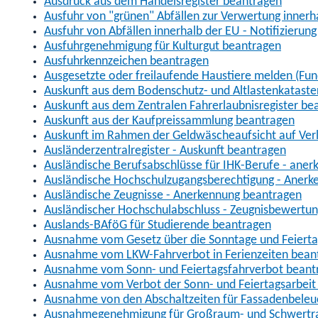
Ausdruck aus dem Handelsregister beantragen
Ausfuhr von "grünen" Abfällen zur Verwertung inner
Ausfuhr von Abfällen innerhalb der EU - Notifizierun
Ausfuhrgenehmigung für Kulturgut beantragen
Ausfuhrkennzeichen beantragen
Ausgesetzte oder freilaufende Haustiere melden (Fun
Auskunft aus dem Bodenschutz- und Altlastenkataste
Auskunft aus dem Zentralen Fahrerlaubnisregister be
Auskunft aus der Kaufpreissammlung beantragen
Auskunft im Rahmen der Geldwäscheaufsicht auf Verl
Ausländerzentralregister - Auskunft beantragen
Ausländische Berufsabschlüsse für IHK-Berufe - aner
Ausländische Hochschulzugangsberechtigung - Anerk
Ausländische Zeugnisse - Anerkennung beantragen
Ausländischer Hochschulabschluss - Zeugnisbewertu
Auslands-BAföG für Studierende beantragen
Ausnahme vom Gesetz über die Sonntage und Feiert
Ausnahme vom LKW-Fahrverbot in Ferienzeiten bean
Ausnahme vom Sonn- und Feiertagsfahrverbot beant
Ausnahme vom Verbot der Sonn- und Feiertagsarbeit
Ausnahme von den Abschaltzeiten für Fassadenbele
Ausnahmegenehmigung für Großraum- und Schwertran