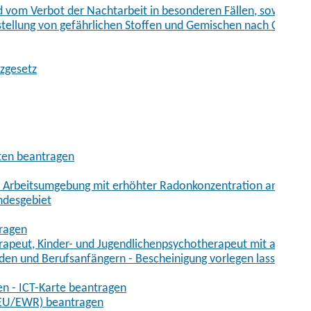
vom Verbot der Nachtarbeit in besonderen Fällen, sowie der
tstellung von gefährlichen Stoffen und Gemischen nach Chem
tzgesetz
aten beantragen
er Arbeitsumgebung mit erhöhter Radonkonzentration anmelde
ndesgebiet
tragen
erapeut, Kinder- und Jugendlichenpsychotherapeut mit auslän
den und Berufsanfängern - Bescheinigung vorlegen lassen
en - ICT-Karte beantragen
t-EU/EWR) beantragen