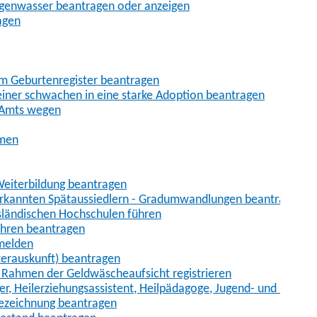
egenwasser beantragen oder anzeigen
agen
im Geburtenregister beantragen
iner schwachen in eine starke Adoption beantragen
 Amts wegen
hmen
eiterbildung beantragen
erkannten Spätaussiedlern - Gradumwandlungen beantragen
sländischen Hochschulen führen
ahren beantragen
nmelden
terauskunft) beantragen
im Rahmen der Geldwäscheaufsicht registrieren
ger, Heilerziehungsassistent, Heilpädagoge, Jugend- und Heimer
bezeichnung beantragen