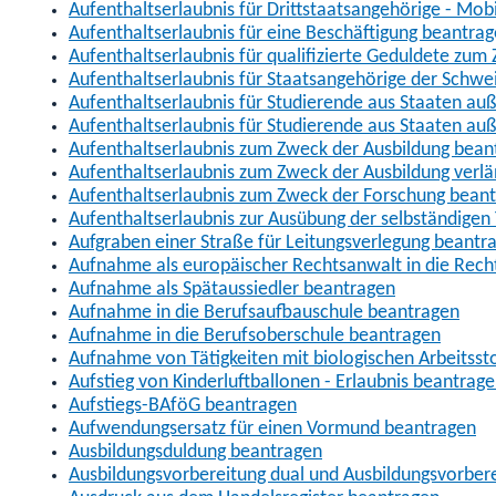
Aufenthaltserlaubnis für Drittstaatsangehörige - Mob
Aufenthaltserlaubnis für eine Beschäftigung beantra
Aufenthaltserlaubnis für qualifizierte Geduldete zu
Aufenthaltserlaubnis für Staatsangehörige der Schwe
Aufenthaltserlaubnis für Studierende aus Staaten 
Aufenthaltserlaubnis für Studierende aus Staaten a
Aufenthaltserlaubnis zum Zweck der Ausbildung bean
Aufenthaltserlaubnis zum Zweck der Ausbildung verl
Aufenthaltserlaubnis zum Zweck der Forschung bean
Aufenthaltserlaubnis zur Ausübung der selbständigen 
Aufgraben einer Straße für Leitungsverlegung beantr
Aufnahme als europäischer Rechtsanwalt in die Re
Aufnahme als Spätaussiedler beantragen
Aufnahme in die Berufsaufbauschule beantragen
Aufnahme in die Berufsoberschule beantragen
Aufnahme von Tätigkeiten mit biologischen Arbeitsst
Aufstieg von Kinderluftballonen - Erlaubnis beantrag
Aufstiegs-BAföG beantragen
Aufwendungsersatz für einen Vormund beantragen
Ausbildungsduldung beantragen
Ausbildungsvorbereitung dual und Ausbildungsvorber