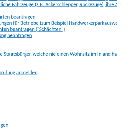
iche Fahrzeuge (z.B. Ackerschlepper, Rückezüge), ihre Anhänge
hrten beantragen
ungen für Betriebe (zum Beispiel Handwerkerparkausweis)
ten beantragen ("Schächten")
ung beantragen
he Staatsbürger, welche nie einen Wohnsitz im Inland hatten
sprüfung anmelden
agen