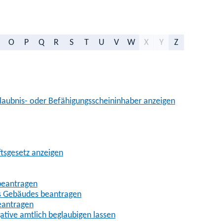
O
P
Q
R
S
T
U
V
W
X
Y
Z
aubnis- oder Befähigungsscheininhaber anzeigen
ftsgesetz anzeigen
beantragen
es Gebäudes beantragen
eantragen
gative amtlich beglaubigen lassen