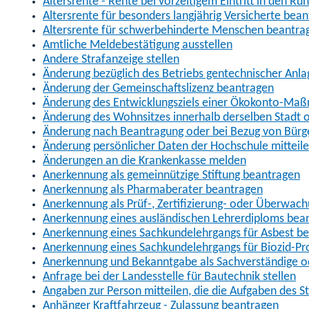
Altersrente - Rente bei vorzeitigem Eintritt in den R
Altersrente für besonders langjährig Versicherte bea
Altersrente für schwerbehinderte Menschen beantra
Amtliche Meldebestätigung ausstellen
Andere Strafanzeige stellen
Änderung bezüglich des Betriebs gentechnischer Anla
Änderung der Gemeinschaftslizenz beantragen
Änderung des Entwicklungsziels einer Ökokonto-Ma
Änderung des Wohnsitzes innerhalb derselben Stadt
Änderung nach Beantragung oder bei Bezug von Bürge
Änderung persönlicher Daten der Hochschule mitteil
Änderungen an die Krankenkasse melden
Anerkennung als gemeinnützige Stiftung beantragen
Anerkennung als Pharmaberater beantragen
Anerkennung als Prüf-, Zertifizierung- oder Überwac
Anerkennung eines ausländischen Lehrerdiploms bea
Anerkennung eines Sachkundelehrgangs für Asbest b
Anerkennung eines Sachkundelehrgangs für Biozid-P
Anerkennung und Bekanntgabe als Sachverständige o
Anfrage bei der Landesstelle für Bautechnik stellen
Angaben zur Person mitteilen, die die Aufgaben des
Anhänger Kraftfahrzeug - Zulassung beantragen