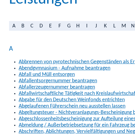
A
B
C
D
E
F
G
H
I
J
K
L
M
N
A
Abbrennen von pyrotechnischen Gegenständen als Erl
Abendgymnasium - Aufnahme beantragen
Abfall und Müll entsorgen
Abfallentsorgernummer beantragen
Abfallerzeugernummer beantragen
Abfallwirtschaftliche Tätigkeit nach Kreislaufwirtscha
Abgabe für den Deutschen Weinfonds entrichten
Abgelaufenen Führerschein neu ausstellen lassen
Abgeltungsteuer - Nichtveranlagungs-Bescheinigung 
Abgeschlossenheitsbescheinigung zur Aufteilung ein
Abmeldung / Außerbetriebsetzung für ein Fahrzeug b
Abschriften, Ablichtungen, Vervielfältigungen und Ne