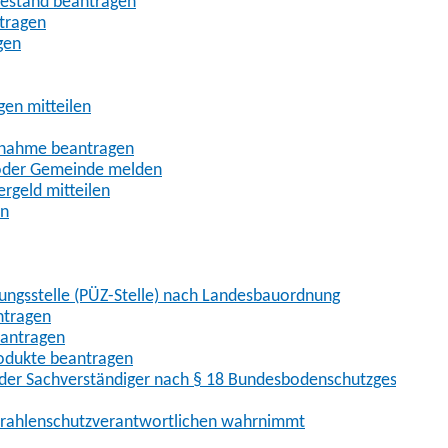
uhestand beantragen
ntragen
gen
gen mitteilen
ßnahme beantragen
 oder Gemeinde melden
rgeld mitteilen
en
hungsstelle (PÜZ-Stelle) nach Landesbauordnung
ntragen
eantragen
rodukte beantragen
der Sachverständiger nach § 18 Bundesbodenschutzgesetz
 Strahlenschutzverantwortlichen wahrnimmt