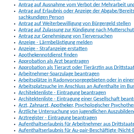
Antrag auf Ausnahme vom Verbot der Mehrarbeit und 
Antrag auf Erlaubnis oder Anzeige der Abgabe/Berei
sachkundigen Person
Antrag auf Weiterbewilligung von Bürgergeld stellen
Antrag auf Zulassung zur Kündigung nach Mutterschu
Antrag zur Genehmigung von Tierversuchen
Anzeige - Lärmbelästigung melden
Anzeige - Strafanzeige erstatten
Apothekennotdienst finden
Approbation als Arzt beantragen
Approbation als Tierarzt oder Tierärztin aus Drittsta
Arbeitnehmer-Sparzulage beantragen
Arbeitsplätze in Radonvorsorgegebieten oder in ein
Arbeitsplatzsuche im Anschluss an Aufenthalte im Bu
Architektenliste - Eintragung beantragen
Architektenliste - Eintragung einer Gesellschaft bean
Arzt, Zahnarzt, Apotheker, Psychologischer Psychoth
Ärztliche Untersuchung von jugendlichen Auszubilden
Arztregister - Eintragung beantragen
Aufenthaltserlaubnis für Arbeitnehmer aus Drittstaat
Aufenthaltserlaubnis für Au-pair-Beschäftigte (Nich