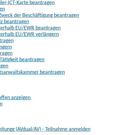
iler-ICT-Karte beantragen
gen
m Zweck der Beschäftigung beantragen
iz beantragen
außerhalb EU/EWR beantragen
ußerhalb EU/EWR verlängern
tragen
ängern
tragen
Tätigkeit beantragen
agen
chtsanwaltskammer beantragen
offen anzeigen
en
eitungg (AVdual/AV) - Teilnahme anmelden