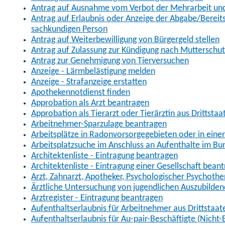
Antrag auf Ausnahme vom Verbot der Mehrarbeit und 
Antrag auf Erlaubnis oder Anzeige der Abgabe/Berei
sachkundigen Person
Antrag auf Weiterbewilligung von Bürgergeld stellen
Antrag auf Zulassung zur Kündigung nach Mutterschu
Antrag zur Genehmigung von Tierversuchen
Anzeige - Lärmbelästigung melden
Anzeige - Strafanzeige erstatten
Apothekennotdienst finden
Approbation als Arzt beantragen
Approbation als Tierarzt oder Tierärztin aus Drittsta
Arbeitnehmer-Sparzulage beantragen
Arbeitsplätze in Radonvorsorgegebieten oder in ein
Arbeitsplatzsuche im Anschluss an Aufenthalte im Bu
Architektenliste - Eintragung beantragen
Architektenliste - Eintragung einer Gesellschaft bean
Arzt, Zahnarzt, Apotheker, Psychologischer Psychoth
Ärztliche Untersuchung von jugendlichen Auszubilden
Arztregister - Eintragung beantragen
Aufenthaltserlaubnis für Arbeitnehmer aus Drittstaat
Aufenthaltserlaubnis für Au-pair-Beschäftigte (Nich