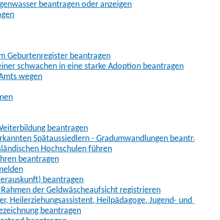
egenwasser beantragen oder anzeigen
agen
im Geburtenregister beantragen
iner schwachen in eine starke Adoption beantragen
 Amts wegen
hmen
eiterbildung beantragen
erkannten Spätaussiedlern - Gradumwandlungen beantragen
sländischen Hochschulen führen
ahren beantragen
nmelden
terauskunft) beantragen
im Rahmen der Geldwäscheaufsicht registrieren
ger, Heilerziehungsassistent, Heilpädagoge, Jugend- und Heimer
bezeichnung beantragen