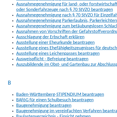
Ausnahmegenehmigung für land- oder forstwirtschaftl
oder Sonderfahrzeuge nach § 70 StVZO beantragen
Ausnahmegenehmigung nach § 70 StVZO für Einzelfa
Ausnahmegenehmigung Parkerlaubnis, Parkerleichter
Ausnahmegenehmigung zum betäubungslosen Schlach
Ausnahmen von Vorschriften der Gefahrstoffverordn
Ausschlagung der Erbschaft erklären
Ausstellung einer Eheurkunde beantragen
Ausstellung eines Ehefähigkeitszeugnisses für deutsc
Ausstellung eines Leichenpasses beantragen
Ausweispflicht - Befreiung beantragen
Auszubildende im Obst- und Gartenbau zur Abschlus
B
Baden-Württemberg-STIPENDIUM beantragen
BAföG für einen Schulbesuch beantragen
Baugenehmigung beantragen
Baugenehmigung im vereinfachten Verfahren beantr
Baulastenverzeichnis - Einsicht nehmen