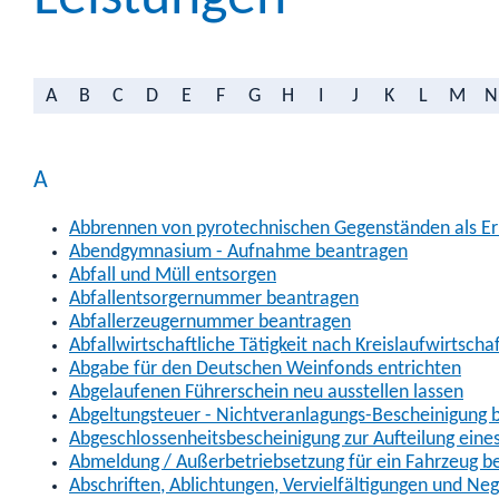
A
B
C
D
E
F
G
H
I
J
K
L
M
N
A
Abbrennen von pyrotechnischen Gegenständen als Erl
Abendgymnasium - Aufnahme beantragen
Abfall und Müll entsorgen
Abfallentsorgernummer beantragen
Abfallerzeugernummer beantragen
Abfallwirtschaftliche Tätigkeit nach Kreislaufwirtscha
Abgabe für den Deutschen Weinfonds entrichten
Abgelaufenen Führerschein neu ausstellen lassen
Abgeltungsteuer - Nichtveranlagungs-Bescheinigung 
Abgeschlossenheitsbescheinigung zur Aufteilung ein
Abmeldung / Außerbetriebsetzung für ein Fahrzeug b
Abschriften, Ablichtungen, Vervielfältigungen und Ne