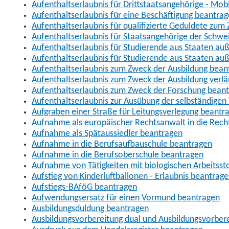
Aufenthaltserlaubnis für Drittstaatsangehörige - Mob
Aufenthaltserlaubnis für eine Beschäftigung beantra
Aufenthaltserlaubnis für qualifizierte Geduldete zu
Aufenthaltserlaubnis für Staatsangehörige der Schwe
Aufenthaltserlaubnis für Studierende aus Staaten 
Aufenthaltserlaubnis für Studierende aus Staaten a
Aufenthaltserlaubnis zum Zweck der Ausbildung bean
Aufenthaltserlaubnis zum Zweck der Ausbildung verl
Aufenthaltserlaubnis zum Zweck der Forschung bean
Aufenthaltserlaubnis zur Ausübung der selbständigen 
Aufgraben einer Straße für Leitungsverlegung beantr
Aufnahme als europäischer Rechtsanwalt in die Re
Aufnahme als Spätaussiedler beantragen
Aufnahme in die Berufsaufbauschule beantragen
Aufnahme in die Berufsoberschule beantragen
Aufnahme von Tätigkeiten mit biologischen Arbeitsst
Aufstieg von Kinderluftballonen - Erlaubnis beantrag
Aufstiegs-BAföG beantragen
Aufwendungsersatz für einen Vormund beantragen
Ausbildungsduldung beantragen
Ausbildungsvorbereitung dual und Ausbildungsvorber