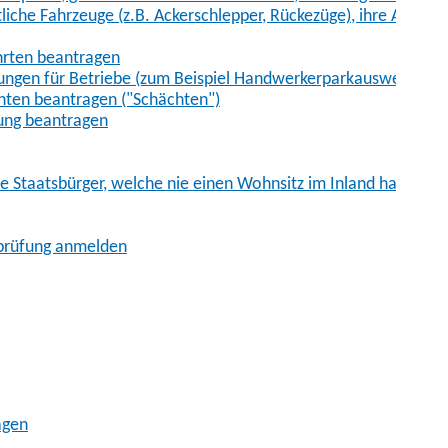
iche Fahrzeuge (z.B. Ackerschlepper, Rückezüge), ihre Anhänge
hrten beantragen
ungen für Betriebe (zum Beispiel Handwerkerparkausweis)
ten beantragen ("Schächten")
ung beantragen
he Staatsbürger, welche nie einen Wohnsitz im Inland hatten
sprüfung anmelden
agen