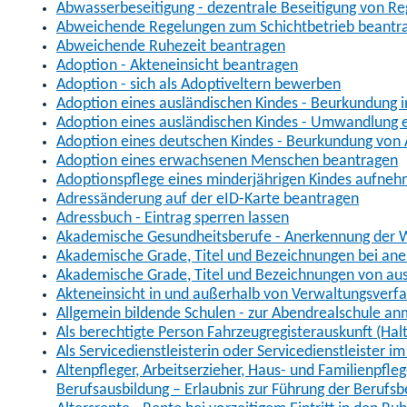
Abwasserbeseitigung - dezentrale Beseitigung von R
Abweichende Regelungen zum Schichtbetrieb beantr
Abweichende Ruhezeit beantragen
Adoption - Akteneinsicht beantragen
Adoption - sich als Adoptiveltern bewerben
Adoption eines ausländischen Kindes - Beurkundung 
Adoption eines ausländischen Kindes - Umwandlung e
Adoption eines deutschen Kindes - Beurkundung von
Adoption eines erwachsenen Menschen beantragen
Adoptionspflege eines minderjährigen Kindes aufne
Adressänderung auf der eID-Karte beantragen
Adressbuch - Eintrag sperren lassen
Akademische Gesundheitsberufe - Anerkennung der W
Akademische Grade, Titel und Bezeichnungen bei an
Akademische Grade, Titel und Bezeichnungen von au
Akteneinsicht in und außerhalb von Verwaltungsverf
Allgemein bildende Schulen - zur Abendrealschule a
Als berechtigte Person Fahrzeugregisterauskunft (Hal
Als Servicedienstleisterin oder Servicedienstleister 
Altenpfleger, Arbeitserzieher, Haus- und Familienpfle
Berufsausbildung – Erlaubnis zur Führung der Berufs