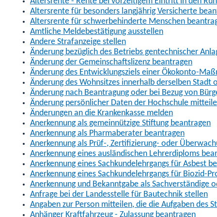
Altersrente - Rente bei vorzeitigem Eintritt in den R
Altersrente für besonders langjährig Versicherte bea
Altersrente für schwerbehinderte Menschen beantra
Amtliche Meldebestätigung ausstellen
Andere Strafanzeige stellen
Änderung bezüglich des Betriebs gentechnischer Anla
Änderung der Gemeinschaftslizenz beantragen
Änderung des Entwicklungsziels einer Ökokonto-Ma
Änderung des Wohnsitzes innerhalb derselben Stadt
Änderung nach Beantragung oder bei Bezug von Bürge
Änderung persönlicher Daten der Hochschule mitteil
Änderungen an die Krankenkasse melden
Anerkennung als gemeinnützige Stiftung beantragen
Anerkennung als Pharmaberater beantragen
Anerkennung als Prüf-, Zertifizierung- oder Überwac
Anerkennung eines ausländischen Lehrerdiploms bea
Anerkennung eines Sachkundelehrgangs für Asbest b
Anerkennung eines Sachkundelehrgangs für Biozid-P
Anerkennung und Bekanntgabe als Sachverständige o
Anfrage bei der Landesstelle für Bautechnik stellen
Angaben zur Person mitteilen, die die Aufgaben des
Anhänger Kraftfahrzeug - Zulassung beantragen