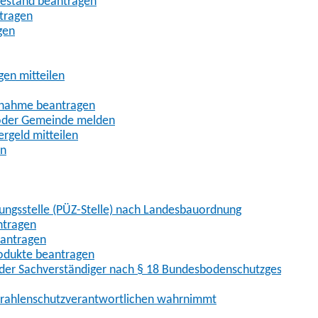
uhestand beantragen
ntragen
gen
gen mitteilen
ßnahme beantragen
 oder Gemeinde melden
rgeld mitteilen
en
hungsstelle (PÜZ-Stelle) nach Landesbauordnung
ntragen
eantragen
rodukte beantragen
der Sachverständiger nach § 18 Bundesbodenschutzgesetz
 Strahlenschutzverantwortlichen wahrnimmt