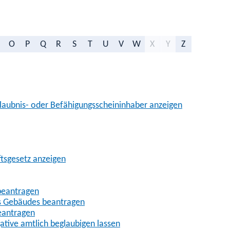
O
P
Q
R
S
T
U
V
W
X
Y
Z
aubnis- oder Befähigungsscheininhaber anzeigen
ftsgesetz anzeigen
beantragen
es Gebäudes beantragen
eantragen
gative amtlich beglaubigen lassen