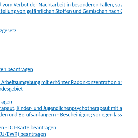
vom Verbot der Nachtarbeit in besonderen Fällen, sowie der
tstellung von gefährlichen Stoffen und Gemischen nach Chem
tzgesetz
aten beantragen
er Arbeitsumgebung mit erhöhter Radonkonzentration anmelde
ndesgebiet
tragen
erapeut, Kinder- und Jugendlichenpsychotherapeut mit auslän
den und Berufsanfängern - Bescheinigung vorlegen lassen
en - ICT-Karte beantragen
t-EU/EWR) beantragen