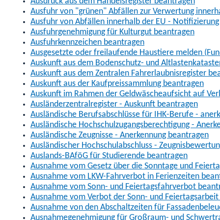
Ausdruck aus dem Handelsregister beantragen
Ausfuhr von "grünen" Abfällen zur Verwertung inner
Ausfuhr von Abfällen innerhalb der EU - Notifizierun
Ausfuhrgenehmigung für Kulturgut beantragen
Ausfuhrkennzeichen beantragen
Ausgesetzte oder freilaufende Haustiere melden (Fun
Auskunft aus dem Bodenschutz- und Altlastenkataste
Auskunft aus dem Zentralen Fahrerlaubnisregister be
Auskunft aus der Kaufpreissammlung beantragen
Auskunft im Rahmen der Geldwäscheaufsicht auf Verl
Ausländerzentralregister - Auskunft beantragen
Ausländische Berufsabschlüsse für IHK-Berufe - aner
Ausländische Hochschulzugangsberechtigung - Anerk
Ausländische Zeugnisse - Anerkennung beantragen
Ausländischer Hochschulabschluss - Zeugnisbewertu
Auslands-BAföG für Studierende beantragen
Ausnahme vom Gesetz über die Sonntage und Feiert
Ausnahme vom LKW-Fahrverbot in Ferienzeiten bean
Ausnahme vom Sonn- und Feiertagsfahrverbot beant
Ausnahme vom Verbot der Sonn- und Feiertagsarbeit
Ausnahme von den Abschaltzeiten für Fassadenbele
Ausnahmegenehmigung für Großraum- und Schwertran