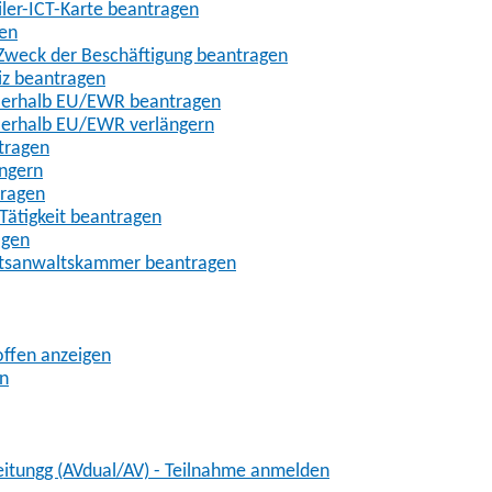
iler-ICT-Karte beantragen
gen
m Zweck der Beschäftigung beantragen
iz beantragen
außerhalb EU/EWR beantragen
ußerhalb EU/EWR verlängern
tragen
ängern
tragen
Tätigkeit beantragen
agen
chtsanwaltskammer beantragen
offen anzeigen
en
eitungg (AVdual/AV) - Teilnahme anmelden