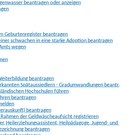
egenwasser beantragen oder anzeigen
agen
im Geburtenregister beantragen
iner schwachen in eine starke Adoption beantragen
 Amts wegen
hmen
eiterbildung beantragen
erkannten Spätaussiedlern - Gradumwandlungen beantragen
sländischen Hochschulen führen
ahren beantragen
nmelden
terauskunft) beantragen
im Rahmen der Geldwäscheaufsicht registrieren
ger, Heilerziehungsassistent, Heilpädagoge, Jugend- und Heimer
bezeichnung beantragen