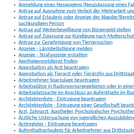
Anmeldung eines Neuwagens (Neuzulassung eines Fa
Antrag auf Ausnahme vom Verbot der Mehrarbeit und 
Antrag auf Erlaubnis oder Anzeige der Abgabe/Berei
sachkundigen Person
Antrag auf Weiterbewilligung von Bürgergeld stellen
Antrag auf Zulassung zur Kündigung nach Mutterschu
Antrag zur Genehmigung von Tierversuchen
Anzeige - Lärmbelästigung melden
Anzeige - Strafanzeige erstatten
Apothekennotdienst finden
Approbation als Arzt beantragen
Approbation als Tierarzt oder Tierärztin aus Drittsta
Arbeitnehmer-Sparzulage beantragen
Arbeitsplätze in Radonvorsorgegebieten oder in ein
Arbeitsplatzsuche im Anschluss an Aufenthalte im Bu
Architektenliste - Eintragung beantragen
Architektenliste - Eintragung einer Gesellschaft bean
Arzt, Zahnarzt, Apotheker, Psychologischer Psychoth
Ärztliche Untersuchung von jugendlichen Auszubilden
Arztregister - Eintragung beantragen
Aufenthaltserlaubnis für Arbeitnehmer aus Drittstaat