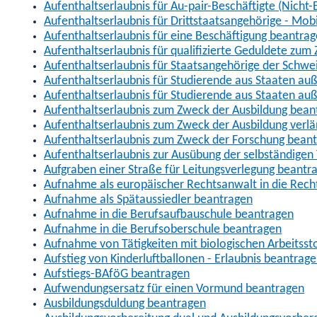
Aufenthaltserlaubnis für Au-pair-Beschäftigte (Nich
Aufenthaltserlaubnis für Drittstaatsangehörige - Mob
Aufenthaltserlaubnis für eine Beschäftigung beantra
Aufenthaltserlaubnis für qualifizierte Geduldete zu
Aufenthaltserlaubnis für Staatsangehörige der Schwe
Aufenthaltserlaubnis für Studierende aus Staaten 
Aufenthaltserlaubnis für Studierende aus Staaten a
Aufenthaltserlaubnis zum Zweck der Ausbildung bean
Aufenthaltserlaubnis zum Zweck der Ausbildung verl
Aufenthaltserlaubnis zum Zweck der Forschung bean
Aufenthaltserlaubnis zur Ausübung der selbständigen 
Aufgraben einer Straße für Leitungsverlegung beantr
Aufnahme als europäischer Rechtsanwalt in die Re
Aufnahme als Spätaussiedler beantragen
Aufnahme in die Berufsaufbauschule beantragen
Aufnahme in die Berufsoberschule beantragen
Aufnahme von Tätigkeiten mit biologischen Arbeitsst
Aufstieg von Kinderluftballonen - Erlaubnis beantrag
Aufstiegs-BAföG beantragen
Aufwendungsersatz für einen Vormund beantragen
Ausbildungsduldung beantragen