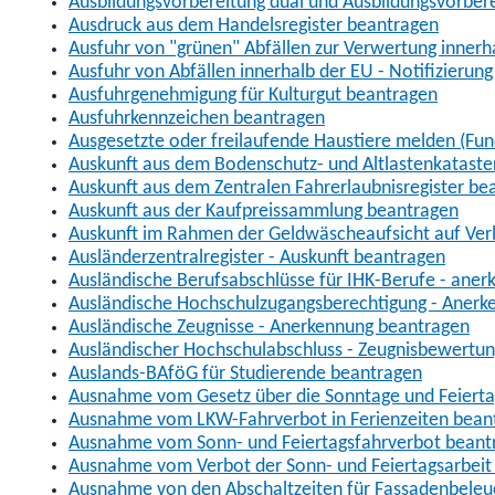
Ausbildungsvorbereitung dual und Ausbildungsvorber
Ausdruck aus dem Handelsregister beantragen
Ausfuhr von "grünen" Abfällen zur Verwertung inner
Ausfuhr von Abfällen innerhalb der EU - Notifizierun
Ausfuhrgenehmigung für Kulturgut beantragen
Ausfuhrkennzeichen beantragen
Ausgesetzte oder freilaufende Haustiere melden (Fun
Auskunft aus dem Bodenschutz- und Altlastenkataste
Auskunft aus dem Zentralen Fahrerlaubnisregister be
Auskunft aus der Kaufpreissammlung beantragen
Auskunft im Rahmen der Geldwäscheaufsicht auf Verl
Ausländerzentralregister - Auskunft beantragen
Ausländische Berufsabschlüsse für IHK-Berufe - aner
Ausländische Hochschulzugangsberechtigung - Anerk
Ausländische Zeugnisse - Anerkennung beantragen
Ausländischer Hochschulabschluss - Zeugnisbewertu
Auslands-BAföG für Studierende beantragen
Ausnahme vom Gesetz über die Sonntage und Feiert
Ausnahme vom LKW-Fahrverbot in Ferienzeiten bean
Ausnahme vom Sonn- und Feiertagsfahrverbot beant
Ausnahme vom Verbot der Sonn- und Feiertagsarbeit
Ausnahme von den Abschaltzeiten für Fassadenbele