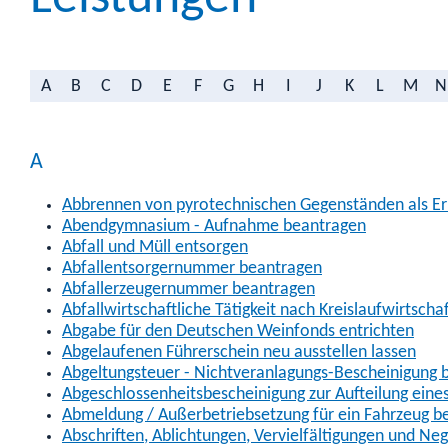
A
B
C
D
E
F
G
H
I
J
K
L
M
N
A
Abbrennen von pyrotechnischen Gegenständen als Erl
Abendgymnasium - Aufnahme beantragen
Abfall und Müll entsorgen
Abfallentsorgernummer beantragen
Abfallerzeugernummer beantragen
Abfallwirtschaftliche Tätigkeit nach Kreislaufwirtscha
Abgabe für den Deutschen Weinfonds entrichten
Abgelaufenen Führerschein neu ausstellen lassen
Abgeltungsteuer - Nichtveranlagungs-Bescheinigung 
Abgeschlossenheitsbescheinigung zur Aufteilung ein
Abmeldung / Außerbetriebsetzung für ein Fahrzeug b
Abschriften, Ablichtungen, Vervielfältigungen und Ne