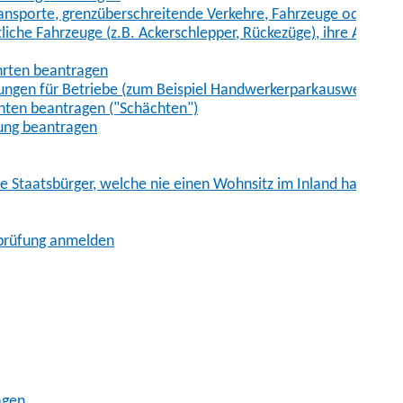
sporte, grenzüberschreitende Verkehre, Fahrzeuge oder Fah
iche Fahrzeuge (z.B. Ackerschlepper, Rückezüge), ihre Anhänge
hrten beantragen
ungen für Betriebe (zum Beispiel Handwerkerparkausweis)
ten beantragen ("Schächten")
ung beantragen
he Staatsbürger, welche nie einen Wohnsitz im Inland hatten
sprüfung anmelden
agen