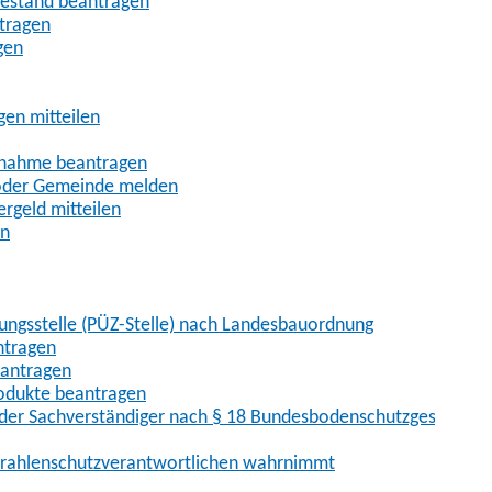
uhestand beantragen
ntragen
gen
gen mitteilen
ßnahme beantragen
 oder Gemeinde melden
rgeld mitteilen
en
hungsstelle (PÜZ-Stelle) nach Landesbauordnung
ntragen
eantragen
rodukte beantragen
der Sachverständiger nach § 18 Bundesbodenschutzgesetz
 Strahlenschutzverantwortlichen wahrnimmt