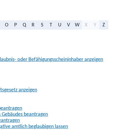
O
P
Q
R
S
T
U
V
W
X
Y
Z
aubnis- oder Befähigungsscheininhaber anzeigen
ftsgesetz anzeigen
beantragen
es Gebäudes beantragen
eantragen
gative amtlich beglaubigen lassen