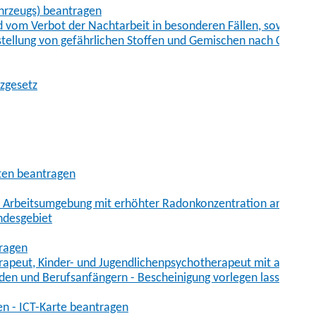
hrzeugs) beantragen
vom Verbot der Nachtarbeit in besonderen Fällen, sowie der
tstellung von gefährlichen Stoffen und Gemischen nach Chem
tzgesetz
aten beantragen
er Arbeitsumgebung mit erhöhter Radonkonzentration anmelde
ndesgebiet
tragen
erapeut, Kinder- und Jugendlichenpsychotherapeut mit auslän
den und Berufsanfängern - Bescheinigung vorlegen lassen
en - ICT-Karte beantragen