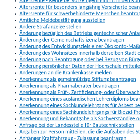
Altersrente - Rente bei vorzeitigem Eintritt in den R
Altersrente für besonders langjährig Versicherte bea
Altersrente für schwerbehinderte Menschen beantra
Amtliche Meldebestätigung ausstellen
Andere Strafanzeige stellen
Änderung bezüglich des Betriebs gentechnischer Anla
Änderung der Gemeinschaftslizenz beantragen
Änderung des Entwicklungsziels einer Ökokonto-Ma
Änderung des Wohnsitzes innerhalb derselben Stadt
Änderung nach Beantragung oder bei Bezug von Bürge
Änderung persönlicher Daten der Hochschule mitteil
Änderungen an die Krankenkasse melden
Anerkennung als gemeinnützige Stiftung beantragen
Anerkennung als Pharmaberater beantragen
Anerkennung als Prüf-, Zertifizierung- oder Überwac
Anerkennung eines ausländischen Lehrerdiploms bea
Anerkennung eines Sachkundelehrgangs für Asbest b
Anerkennung eines Sachkundelehrgangs für Biozid-P
Anerkennung und Bekanntgabe als Sachverständige o
Anfrage bei der Landesstelle für Bautechnik stellen
Angaben zur Person mitteilen, die die Aufgaben des
Anhänger Kraftfahrzeug - Zulassung beantragen