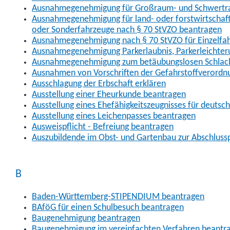
Ausnahmegenehmigung für Großraum- und Schwertran
Ausnahmegenehmigung für land- oder forstwirtschaftl
oder Sonderfahrzeuge nach § 70 StVZO beantragen
Ausnahmegenehmigung nach § 70 StVZO für Einzelfa
Ausnahmegenehmigung Parkerlaubnis, Parkerleichter
Ausnahmegenehmigung zum betäubungslosen Schlach
Ausnahmen von Vorschriften der Gefahrstoffverordn
Ausschlagung der Erbschaft erklären
Ausstellung einer Eheurkunde beantragen
Ausstellung eines Ehefähigkeitszeugnisses für deutsc
Ausstellung eines Leichenpasses beantragen
Ausweispflicht - Befreiung beantragen
Auszubildende im Obst- und Gartenbau zur Abschlus
B
Baden-Württemberg-STIPENDIUM beantragen
BAföG für einen Schulbesuch beantragen
Baugenehmigung beantragen
Baugenehmigung im vereinfachten Verfahren beantr