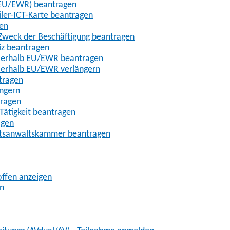
t-EU/EWR) beantragen
iler-ICT-Karte beantragen
gen
m Zweck der Beschäftigung beantragen
iz beantragen
außerhalb EU/EWR beantragen
ußerhalb EU/EWR verlängern
tragen
ängern
tragen
Tätigkeit beantragen
agen
chtsanwaltskammer beantragen
offen anzeigen
en