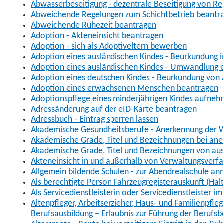
Abwasserbeseitigung - dezentrale Beseitigung von R
Abweichende Regelungen zum Schichtbetrieb beantr
Abweichende Ruhezeit beantragen
Adoption - Akteneinsicht beantragen
Adoption - sich als Adoptiveltern bewerben
Adoption eines ausländischen Kindes - Beurkundung 
Adoption eines ausländischen Kindes - Umwandlung e
Adoption eines deutschen Kindes - Beurkundung von
Adoption eines erwachsenen Menschen beantragen
Adoptionspflege eines minderjährigen Kindes aufne
Adressänderung auf der eID-Karte beantragen
Adressbuch - Eintrag sperren lassen
Akademische Gesundheitsberufe - Anerkennung der W
Akademische Grade, Titel und Bezeichnungen bei an
Akademische Grade, Titel und Bezeichnungen von au
Akteneinsicht in und außerhalb von Verwaltungsverf
Allgemein bildende Schulen - zur Abendrealschule a
Als berechtigte Person Fahrzeugregisterauskunft (Hal
Als Servicedienstleisterin oder Servicedienstleister 
Altenpfleger, Arbeitserzieher, Haus- und Familienpfle
Berufsausbildung – Erlaubnis zur Führung der Berufs