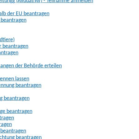
eitungg (AVdual/AV) - Teilnahme anmelden
halb der EU beantragen
g beantragen
dtiere)
r beantragen
antragen
angen der Behörde erteilen
kennen lassen
ennung beantragen
ng beantragen
age beantragen
tragen
ragen
 beantragen
uchtung beantragen