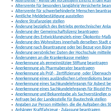
Altersrente - Rente bei vorzeitigem Eintritt in den R
Altersrente für besonders langjährig Versicherte bea
Altersrente für schwerbehinderte Menschen beantra
Amtliche Meldebestätigung ausstellen
Andere Strafanzeige stellen
Änderung bezüglich des Betriebs gentechnischer Anla
Änderung der Gemeinschaftslizenz beantragen
Änderung des Entwicklungsziels einer Ökokonto-Ma
Änderung des Wohnsitzes innerhalb derselben Stadt
Änderung nach Beantragung oder bei Bezug von Bürge
Änderung persönlicher Daten der Hochschule mitteil
Änderungen an die Krankenkasse melden
Anerkennung als gemeinnützige Stiftung beantragen
Anerkennung als Pharmaberater beantragen
Anerkennung als Prüf-, Zertifizierung- oder Überwac
Anerkennung eines ausländischen Lehrerdiploms bea
Anerkennung eines Sachkundelehrgangs für Asbest b
Anerkennung eines Sachkundelehrgangs für Biozid-P
Anerkennung und Bekanntgabe als Sachverständige o
Anfrage bei der Landesstelle für Bautechnik stellen
Angaben zur Person mitteilen, die die Aufgaben des
Anhänger Kraftfahrzeug - Zulassung beantragen