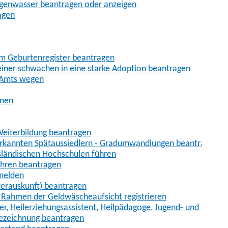
egenwasser beantragen oder anzeigen
agen
im Geburtenregister beantragen
iner schwachen in eine starke Adoption beantragen
 Amts wegen
hmen
eiterbildung beantragen
erkannten Spätaussiedlern - Gradumwandlungen beantragen
sländischen Hochschulen führen
ahren beantragen
nmelden
terauskunft) beantragen
im Rahmen der Geldwäscheaufsicht registrieren
ger, Heilerziehungsassistent, Heilpädagoge, Jugend- und Heimer
bezeichnung beantragen