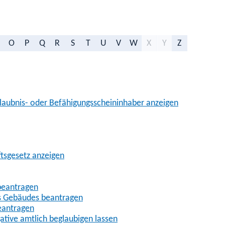
O
P
Q
R
S
T
U
V
W
X
Y
Z
aubnis- oder Befähigungsscheininhaber anzeigen
ftsgesetz anzeigen
beantragen
es Gebäudes beantragen
eantragen
gative amtlich beglaubigen lassen