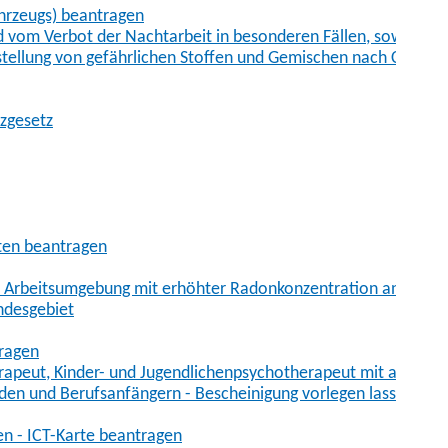
hrzeugs) beantragen
vom Verbot der Nachtarbeit in besonderen Fällen, sowie der
tstellung von gefährlichen Stoffen und Gemischen nach Chem
tzgesetz
aten beantragen
er Arbeitsumgebung mit erhöhter Radonkonzentration anmelde
ndesgebiet
tragen
erapeut, Kinder- und Jugendlichenpsychotherapeut mit auslän
den und Berufsanfängern - Bescheinigung vorlegen lassen
en - ICT-Karte beantragen