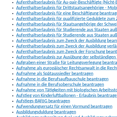
Aufenthaltserlaubnis für Au-pair-Beschäftigte (Nich
Aufenthaltserlaubnis für Drittstaatsangehörige - Mob
Aufenthaltserlaubnis für eine Beschäftigung beantra
Aufenthaltserlaubnis für qualifizierte Geduldete zu
Aufenthaltserlaubnis für Staatsangehörige der Schwe
Aufenthaltserlaubnis für Studierende aus Staaten 
Aufenthaltserlaubnis für Studierende aus Staaten a
Aufenthaltserlaubnis zum Zweck der Ausbildung bean
Aufenthaltserlaubnis zum Zweck der Ausbildung verl
Aufenthaltserlaubnis zum Zweck der Forschung bean
Aufenthaltserlaubnis zur Ausübung der selbständigen 
Aufgraben einer Straße für Leitungsverlegung beantr
Aufnahme als europäischer Rechtsanwalt in die Re
Aufnahme als Spätaussiedler beantragen
Aufnahme in die Berufsaufbauschule beantragen
Aufnahme in die Berufsoberschule beantragen
Aufnahme von Tätigkeiten mit biologischen Arbeitsst
Aufstieg von Kinderluftballonen - Erlaubnis beantrag
Aufstiegs-BAföG beantragen
Aufwendungsersatz für einen Vormund beantragen
Ausbildungsduldung beantragen