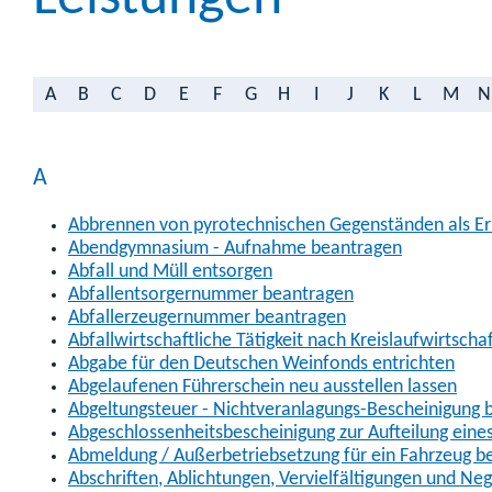
A
B
C
D
E
F
G
H
I
J
K
L
M
N
A
Abbrennen von pyrotechnischen Gegenständen als Erl
Abendgymnasium - Aufnahme beantragen
Abfall und Müll entsorgen
Abfallentsorgernummer beantragen
Abfallerzeugernummer beantragen
Abfallwirtschaftliche Tätigkeit nach Kreislaufwirtscha
Abgabe für den Deutschen Weinfonds entrichten
Abgelaufenen Führerschein neu ausstellen lassen
Abgeltungsteuer - Nichtveranlagungs-Bescheinigung 
Abgeschlossenheitsbescheinigung zur Aufteilung ein
Abmeldung / Außerbetriebsetzung für ein Fahrzeug b
Abschriften, Ablichtungen, Vervielfältigungen und Ne