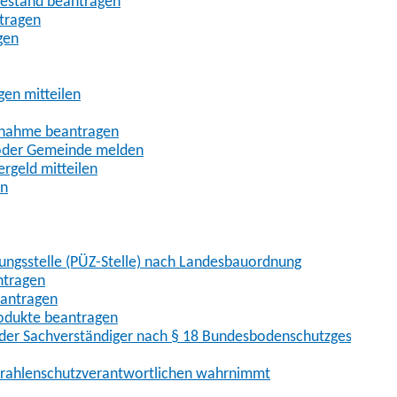
uhestand beantragen
ntragen
gen
gen mitteilen
ßnahme beantragen
 oder Gemeinde melden
rgeld mitteilen
en
hungsstelle (PÜZ-Stelle) nach Landesbauordnung
ntragen
eantragen
rodukte beantragen
der Sachverständiger nach § 18 Bundesbodenschutzgesetz
 Strahlenschutzverantwortlichen wahrnimmt