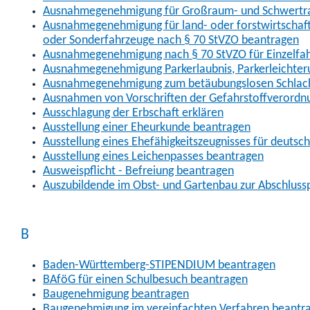
Ausnahmegenehmigung für Großraum- und Schwertran
Ausnahmegenehmigung für land- oder forstwirtschaftl
oder Sonderfahrzeuge nach § 70 StVZO beantragen
Ausnahmegenehmigung nach § 70 StVZO für Einzelfa
Ausnahmegenehmigung Parkerlaubnis, Parkerleichter
Ausnahmegenehmigung zum betäubungslosen Schlach
Ausnahmen von Vorschriften der Gefahrstoffverordn
Ausschlagung der Erbschaft erklären
Ausstellung einer Eheurkunde beantragen
Ausstellung eines Ehefähigkeitszeugnisses für deutsc
Ausstellung eines Leichenpasses beantragen
Ausweispflicht - Befreiung beantragen
Auszubildende im Obst- und Gartenbau zur Abschlus
B
Baden-Württemberg-STIPENDIUM beantragen
BAföG für einen Schulbesuch beantragen
Baugenehmigung beantragen
Baugenehmigung im vereinfachten Verfahren beantr