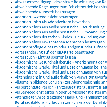
Abwasserbeseitigung - dezentrale Beseitigung von R
Abweichende Regelungen zum Schichtbetrieb beantr
Abweichende Ruhezeit beantragen
Adoption - Akteneinsicht beantragen
Adoption - sich als Adoptiveltern bewerben
Adoption eines ausländischen Kindes - Beurkundung 
Adoption eines ausländischen Kindes - Umwandlung e
Adoption eines deutschen Kindes - Beurkundung von
Adoption eines erwachsenen Menschen beantragen
Adoptionspflege eines minderjährigen Kindes aufne
Adressänderung auf der eID-Karte beantragen
Adressbuch - Eintrag sperren lassen
Akademische Gesundheitsberufe - Anerkennung der W
Akademische Grade, Titel und Bezeichnungen bei an
Akademische Grade, Titel und Bezeichnungen von au
Akteneinsicht in und außerhalb von Verwaltungsverf
Allgemein bildende Schulen - zur Abendrealschule a
Als berechtigte Person Fahrzeugregisterauskunft (Hal
Als Servicedienstleisterin oder Servicedienstleister 
Altenpfleger, Arbeitserzieher, Haus- und Familienpfle
Berufsausbildung – Erlaubnis zur Führung der Berufs