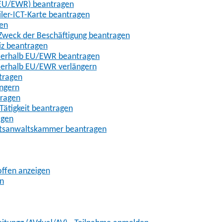
t-EU/EWR) beantragen
iler-ICT-Karte beantragen
gen
m Zweck der Beschäftigung beantragen
iz beantragen
außerhalb EU/EWR beantragen
ußerhalb EU/EWR verlängern
tragen
ängern
tragen
Tätigkeit beantragen
agen
chtsanwaltskammer beantragen
offen anzeigen
en