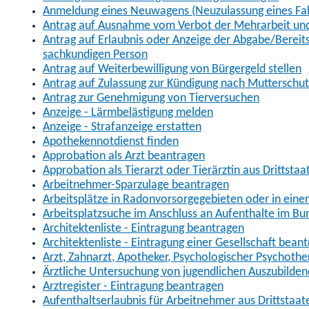
Anmeldung eines Neuwagens (Neuzulassung eines Fa
Antrag auf Ausnahme vom Verbot der Mehrarbeit und 
Antrag auf Erlaubnis oder Anzeige der Abgabe/Berei
sachkundigen Person
Antrag auf Weiterbewilligung von Bürgergeld stellen
Antrag auf Zulassung zur Kündigung nach Mutterschu
Antrag zur Genehmigung von Tierversuchen
Anzeige - Lärmbelästigung melden
Anzeige - Strafanzeige erstatten
Apothekennotdienst finden
Approbation als Arzt beantragen
Approbation als Tierarzt oder Tierärztin aus Drittsta
Arbeitnehmer-Sparzulage beantragen
Arbeitsplätze in Radonvorsorgegebieten oder in ein
Arbeitsplatzsuche im Anschluss an Aufenthalte im Bu
Architektenliste - Eintragung beantragen
Architektenliste - Eintragung einer Gesellschaft bean
Arzt, Zahnarzt, Apotheker, Psychologischer Psychoth
Ärztliche Untersuchung von jugendlichen Auszubilden
Arztregister - Eintragung beantragen
Aufenthaltserlaubnis für Arbeitnehmer aus Drittstaat