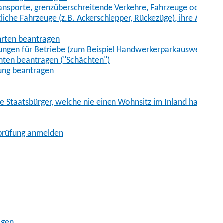
sporte, grenzüberschreitende Verkehre, Fahrzeuge oder Fah
iche Fahrzeuge (z.B. Ackerschlepper, Rückezüge), ihre Anhänge
hrten beantragen
ungen für Betriebe (zum Beispiel Handwerkerparkausweis)
ten beantragen ("Schächten")
ung beantragen
he Staatsbürger, welche nie einen Wohnsitz im Inland hatten
sprüfung anmelden
agen