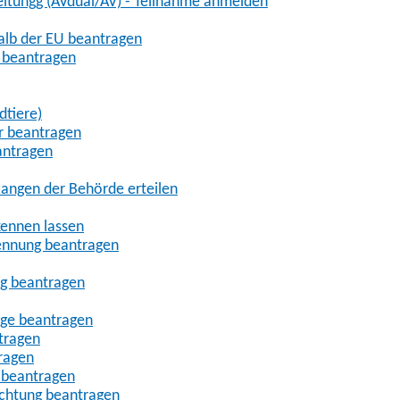
eitungg (AVdual/AV) - Teilnahme anmelden
halb der EU beantragen
g beantragen
dtiere)
r beantragen
antragen
angen der Behörde erteilen
kennen lassen
ennung beantragen
ng beantragen
age beantragen
tragen
ragen
 beantragen
uchtung beantragen