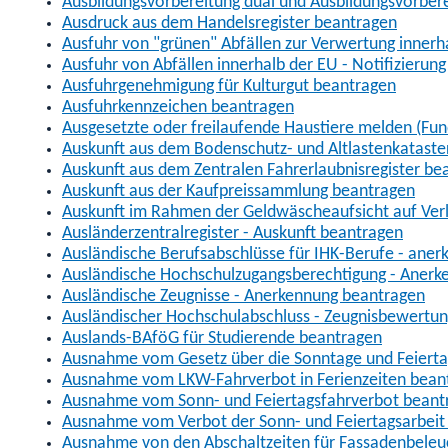
Ausbildungsvorbereitung dual und Ausbildungsvorber
Ausdruck aus dem Handelsregister beantragen
Ausfuhr von "grünen" Abfällen zur Verwertung inner
Ausfuhr von Abfällen innerhalb der EU - Notifizierun
Ausfuhrgenehmigung für Kulturgut beantragen
Ausfuhrkennzeichen beantragen
Ausgesetzte oder freilaufende Haustiere melden (Fun
Auskunft aus dem Bodenschutz- und Altlastenkataste
Auskunft aus dem Zentralen Fahrerlaubnisregister be
Auskunft aus der Kaufpreissammlung beantragen
Auskunft im Rahmen der Geldwäscheaufsicht auf Verl
Ausländerzentralregister - Auskunft beantragen
Ausländische Berufsabschlüsse für IHK-Berufe - aner
Ausländische Hochschulzugangsberechtigung - Anerk
Ausländische Zeugnisse - Anerkennung beantragen
Ausländischer Hochschulabschluss - Zeugnisbewertu
Auslands-BAföG für Studierende beantragen
Ausnahme vom Gesetz über die Sonntage und Feiert
Ausnahme vom LKW-Fahrverbot in Ferienzeiten bean
Ausnahme vom Sonn- und Feiertagsfahrverbot beant
Ausnahme vom Verbot der Sonn- und Feiertagsarbeit
Ausnahme von den Abschaltzeiten für Fassadenbele