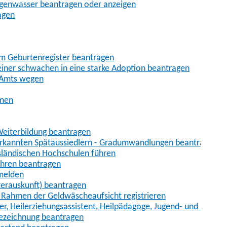
egenwasser beantragen oder anzeigen
agen
im Geburtenregister beantragen
iner schwachen in eine starke Adoption beantragen
 Amts wegen
hmen
eiterbildung beantragen
erkannten Spätaussiedlern - Gradumwandlungen beantragen
sländischen Hochschulen führen
ahren beantragen
nmelden
terauskunft) beantragen
im Rahmen der Geldwäscheaufsicht registrieren
ger, Heilerziehungsassistent, Heilpädagoge, Jugend- und Heimer
bezeichnung beantragen