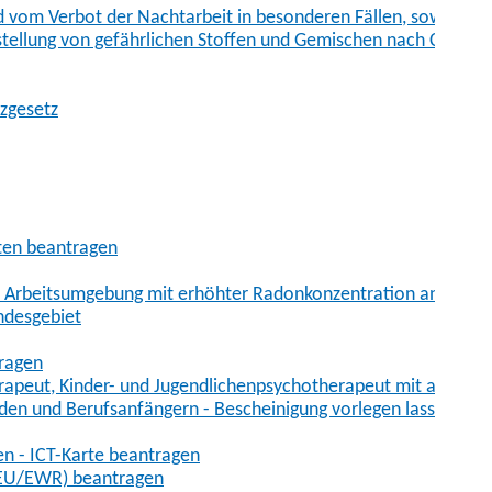
vom Verbot der Nachtarbeit in besonderen Fällen, sowie der
tstellung von gefährlichen Stoffen und Gemischen nach Chem
tzgesetz
aten beantragen
er Arbeitsumgebung mit erhöhter Radonkonzentration anmelde
ndesgebiet
tragen
erapeut, Kinder- und Jugendlichenpsychotherapeut mit auslän
den und Berufsanfängern - Bescheinigung vorlegen lassen
en - ICT-Karte beantragen
t-EU/EWR) beantragen