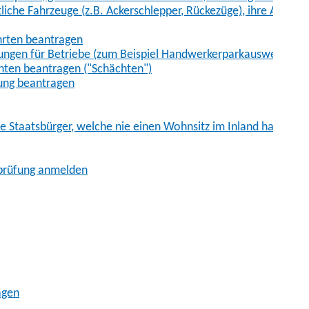
iche Fahrzeuge (z.B. Ackerschlepper, Rückezüge), ihre Anhänge
hrten beantragen
ungen für Betriebe (zum Beispiel Handwerkerparkausweis)
ten beantragen ("Schächten")
ung beantragen
he Staatsbürger, welche nie einen Wohnsitz im Inland hatten
sprüfung anmelden
agen