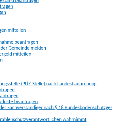
uhestand beantragen
ntragen
gen
gen mitteilen
ßnahme beantragen
 oder Gemeinde melden
rgeld mitteilen
en
hungsstelle (PÜZ-Stelle) nach Landesbauordnung
ntragen
eantragen
rodukte beantragen
der Sachverständiger nach § 18 Bundesbodenschutzgesetz
 Strahlenschutzverantwortlichen wahrnimmt