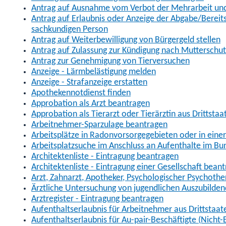
Antrag auf Ausnahme vom Verbot der Mehrarbeit und 
Antrag auf Erlaubnis oder Anzeige der Abgabe/Berei
sachkundigen Person
Antrag auf Weiterbewilligung von Bürgergeld stellen
Antrag auf Zulassung zur Kündigung nach Mutterschu
Antrag zur Genehmigung von Tierversuchen
Anzeige - Lärmbelästigung melden
Anzeige - Strafanzeige erstatten
Apothekennotdienst finden
Approbation als Arzt beantragen
Approbation als Tierarzt oder Tierärztin aus Drittsta
Arbeitnehmer-Sparzulage beantragen
Arbeitsplätze in Radonvorsorgegebieten oder in ein
Arbeitsplatzsuche im Anschluss an Aufenthalte im Bu
Architektenliste - Eintragung beantragen
Architektenliste - Eintragung einer Gesellschaft bean
Arzt, Zahnarzt, Apotheker, Psychologischer Psychoth
Ärztliche Untersuchung von jugendlichen Auszubilden
Arztregister - Eintragung beantragen
Aufenthaltserlaubnis für Arbeitnehmer aus Drittstaat
Aufenthaltserlaubnis für Au-pair-Beschäftigte (Nich