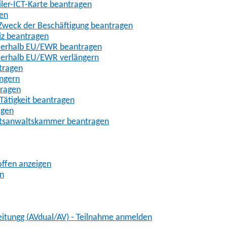
iler-ICT-Karte beantragen
gen
m Zweck der Beschäftigung beantragen
iz beantragen
außerhalb EU/EWR beantragen
ußerhalb EU/EWR verlängern
tragen
ängern
tragen
Tätigkeit beantragen
agen
chtsanwaltskammer beantragen
offen anzeigen
en
eitungg (AVdual/AV) - Teilnahme anmelden