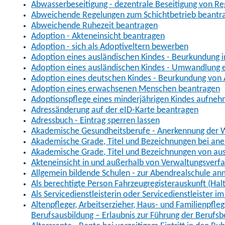
Abwasserbeseitigung - dezentrale Beseitigung von R
Abweichende Regelungen zum Schichtbetrieb beantr
Abweichende Ruhezeit beantragen
Adoption - Akteneinsicht beantragen
Adoption - sich als Adoptiveltern bewerben
Adoption eines ausländischen Kindes - Beurkundung 
Adoption eines ausländischen Kindes - Umwandlung e
Adoption eines deutschen Kindes - Beurkundung von
Adoption eines erwachsenen Menschen beantragen
Adoptionspflege eines minderjährigen Kindes aufne
Adressänderung auf der eID-Karte beantragen
Adressbuch - Eintrag sperren lassen
Akademische Gesundheitsberufe - Anerkennung der W
Akademische Grade, Titel und Bezeichnungen bei an
Akademische Grade, Titel und Bezeichnungen von au
Akteneinsicht in und außerhalb von Verwaltungsverf
Allgemein bildende Schulen - zur Abendrealschule a
Als berechtigte Person Fahrzeugregisterauskunft (Hal
Als Servicedienstleisterin oder Servicedienstleister 
Altenpfleger, Arbeitserzieher, Haus- und Familienpfle
Berufsausbildung – Erlaubnis zur Führung der Berufs