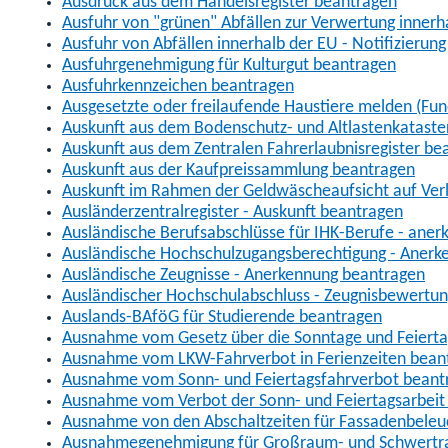
Ausdruck aus dem Handelsregister beantragen
Ausfuhr von "grünen" Abfällen zur Verwertung inner
Ausfuhr von Abfällen innerhalb der EU - Notifizierun
Ausfuhrgenehmigung für Kulturgut beantragen
Ausfuhrkennzeichen beantragen
Ausgesetzte oder freilaufende Haustiere melden (Fun
Auskunft aus dem Bodenschutz- und Altlastenkataste
Auskunft aus dem Zentralen Fahrerlaubnisregister be
Auskunft aus der Kaufpreissammlung beantragen
Auskunft im Rahmen der Geldwäscheaufsicht auf Verl
Ausländerzentralregister - Auskunft beantragen
Ausländische Berufsabschlüsse für IHK-Berufe - aner
Ausländische Hochschulzugangsberechtigung - Anerk
Ausländische Zeugnisse - Anerkennung beantragen
Ausländischer Hochschulabschluss - Zeugnisbewertu
Auslands-BAföG für Studierende beantragen
Ausnahme vom Gesetz über die Sonntage und Feiert
Ausnahme vom LKW-Fahrverbot in Ferienzeiten bean
Ausnahme vom Sonn- und Feiertagsfahrverbot beant
Ausnahme vom Verbot der Sonn- und Feiertagsarbeit
Ausnahme von den Abschaltzeiten für Fassadenbele
Ausnahmegenehmigung für Großraum- und Schwertran