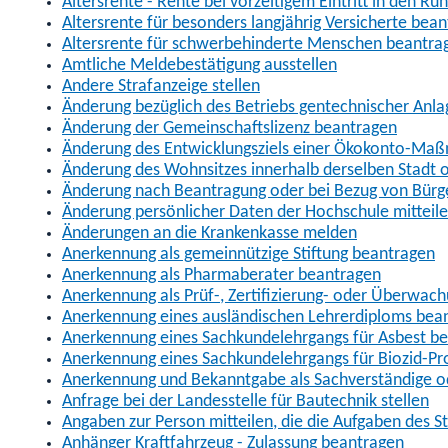
Altersrente - Rente bei vorzeitigem Eintritt in den R
Altersrente für besonders langjährig Versicherte bea
Altersrente für schwerbehinderte Menschen beantra
Amtliche Meldebestätigung ausstellen
Andere Strafanzeige stellen
Änderung bezüglich des Betriebs gentechnischer Anla
Änderung der Gemeinschaftslizenz beantragen
Änderung des Entwicklungsziels einer Ökokonto-Ma
Änderung des Wohnsitzes innerhalb derselben Stadt
Änderung nach Beantragung oder bei Bezug von Bürge
Änderung persönlicher Daten der Hochschule mitteil
Änderungen an die Krankenkasse melden
Anerkennung als gemeinnützige Stiftung beantragen
Anerkennung als Pharmaberater beantragen
Anerkennung als Prüf-, Zertifizierung- oder Überwac
Anerkennung eines ausländischen Lehrerdiploms bea
Anerkennung eines Sachkundelehrgangs für Asbest b
Anerkennung eines Sachkundelehrgangs für Biozid-P
Anerkennung und Bekanntgabe als Sachverständige o
Anfrage bei der Landesstelle für Bautechnik stellen
Angaben zur Person mitteilen, die die Aufgaben des
Anhänger Kraftfahrzeug - Zulassung beantragen