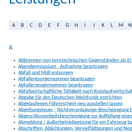
A
B
C
D
E
F
G
H
I
J
K
L
M
N
A
Abbrennen von pyrotechnischen Gegenständen als Erl
Abendgymnasium - Aufnahme beantragen
Abfall und Müll entsorgen
Abfallentsorgernummer beantragen
Abfallerzeugernummer beantragen
Abfallwirtschaftliche Tätigkeit nach Kreislaufwirtscha
Abgabe für den Deutschen Weinfonds entrichten
Abgelaufenen Führerschein neu ausstellen lassen
Abgeltungsteuer - Nichtveranlagungs-Bescheinigung 
Abgeschlossenheitsbescheinigung zur Aufteilung ein
Abmeldung / Außerbetriebsetzung für ein Fahrzeug b
Abschriften, Ablichtungen, Vervielfältigungen und Ne