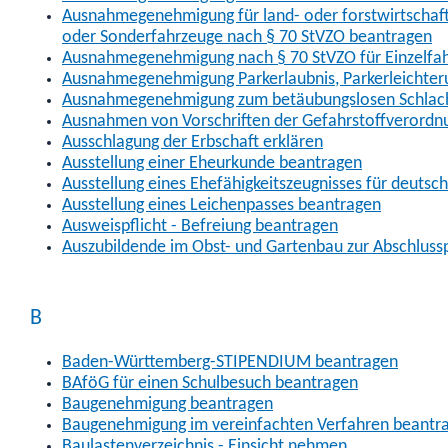
Ausnahmegenehmigung für land- oder forstwirtschaftl
oder Sonderfahrzeuge nach § 70 StVZO beantragen
Ausnahmegenehmigung nach § 70 StVZO für Einzelfa
Ausnahmegenehmigung Parkerlaubnis, Parkerleichter
Ausnahmegenehmigung zum betäubungslosen Schlach
Ausnahmen von Vorschriften der Gefahrstoffverordn
Ausschlagung der Erbschaft erklären
Ausstellung einer Eheurkunde beantragen
Ausstellung eines Ehefähigkeitszeugnisses für deutsc
Ausstellung eines Leichenpasses beantragen
Ausweispflicht - Befreiung beantragen
Auszubildende im Obst- und Gartenbau zur Abschlus
B
Baden-Württemberg-STIPENDIUM beantragen
BAföG für einen Schulbesuch beantragen
Baugenehmigung beantragen
Baugenehmigung im vereinfachten Verfahren beantr
Baulastenverzeichnis - Einsicht nehmen