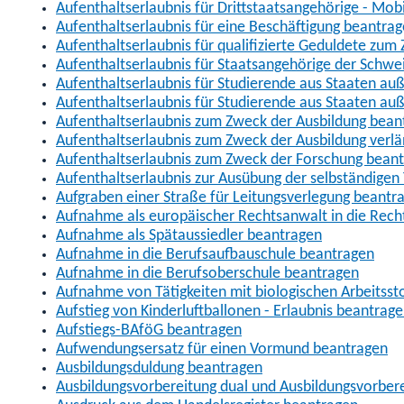
Aufenthaltserlaubnis für Drittstaatsangehörige - Mob
Aufenthaltserlaubnis für eine Beschäftigung beantra
Aufenthaltserlaubnis für qualifizierte Geduldete zu
Aufenthaltserlaubnis für Staatsangehörige der Schwe
Aufenthaltserlaubnis für Studierende aus Staaten 
Aufenthaltserlaubnis für Studierende aus Staaten a
Aufenthaltserlaubnis zum Zweck der Ausbildung bean
Aufenthaltserlaubnis zum Zweck der Ausbildung verl
Aufenthaltserlaubnis zum Zweck der Forschung bean
Aufenthaltserlaubnis zur Ausübung der selbständigen 
Aufgraben einer Straße für Leitungsverlegung beantr
Aufnahme als europäischer Rechtsanwalt in die Re
Aufnahme als Spätaussiedler beantragen
Aufnahme in die Berufsaufbauschule beantragen
Aufnahme in die Berufsoberschule beantragen
Aufnahme von Tätigkeiten mit biologischen Arbeitsst
Aufstieg von Kinderluftballonen - Erlaubnis beantrag
Aufstiegs-BAföG beantragen
Aufwendungsersatz für einen Vormund beantragen
Ausbildungsduldung beantragen
Ausbildungsvorbereitung dual und Ausbildungsvorber