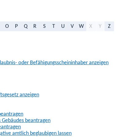
O
P
Q
R
S
T
U
V
W
X
Y
Z
aubnis- oder Befähigungsscheininhaber anzeigen
ftsgesetz anzeigen
beantragen
es Gebäudes beantragen
eantragen
gative amtlich beglaubigen lassen