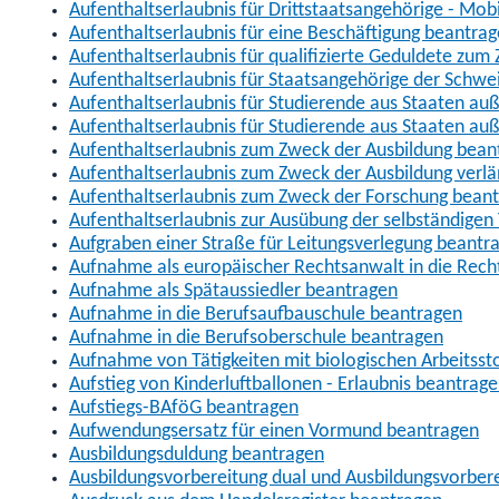
Aufenthaltserlaubnis für Drittstaatsangehörige - Mob
Aufenthaltserlaubnis für eine Beschäftigung beantra
Aufenthaltserlaubnis für qualifizierte Geduldete zu
Aufenthaltserlaubnis für Staatsangehörige der Schwe
Aufenthaltserlaubnis für Studierende aus Staaten 
Aufenthaltserlaubnis für Studierende aus Staaten a
Aufenthaltserlaubnis zum Zweck der Ausbildung bean
Aufenthaltserlaubnis zum Zweck der Ausbildung verl
Aufenthaltserlaubnis zum Zweck der Forschung bean
Aufenthaltserlaubnis zur Ausübung der selbständigen 
Aufgraben einer Straße für Leitungsverlegung beantr
Aufnahme als europäischer Rechtsanwalt in die Re
Aufnahme als Spätaussiedler beantragen
Aufnahme in die Berufsaufbauschule beantragen
Aufnahme in die Berufsoberschule beantragen
Aufnahme von Tätigkeiten mit biologischen Arbeitsst
Aufstieg von Kinderluftballonen - Erlaubnis beantrag
Aufstiegs-BAföG beantragen
Aufwendungsersatz für einen Vormund beantragen
Ausbildungsduldung beantragen
Ausbildungsvorbereitung dual und Ausbildungsvorber