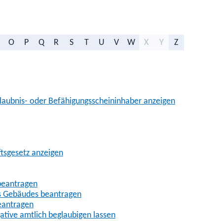
O
P
Q
R
S
T
U
V
W
X
Y
Z
aubnis- oder Befähigungsscheininhaber anzeigen
ftsgesetz anzeigen
beantragen
es Gebäudes beantragen
eantragen
gative amtlich beglaubigen lassen