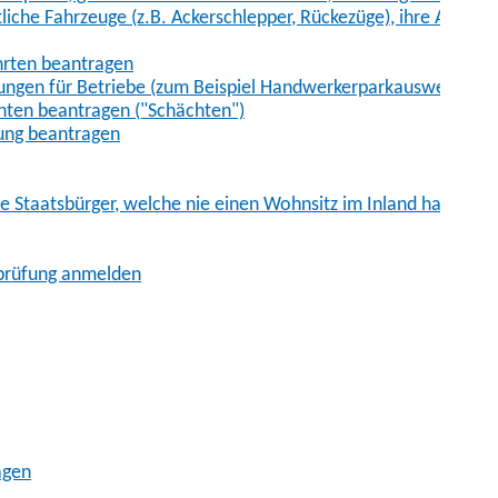
iche Fahrzeuge (z.B. Ackerschlepper, Rückezüge), ihre Anhänge
hrten beantragen
ungen für Betriebe (zum Beispiel Handwerkerparkausweis)
ten beantragen ("Schächten")
ung beantragen
he Staatsbürger, welche nie einen Wohnsitz im Inland hatten
sprüfung anmelden
agen