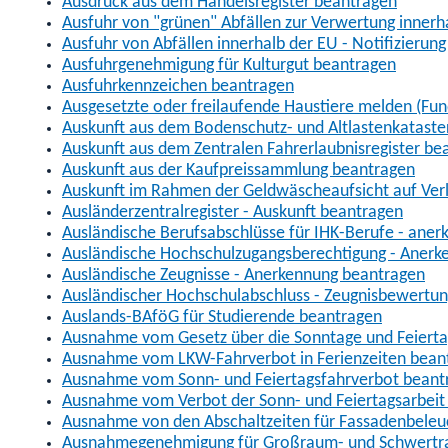
Ausdruck aus dem Handelsregister beantragen
Ausfuhr von "grünen" Abfällen zur Verwertung inner
Ausfuhr von Abfällen innerhalb der EU - Notifizierun
Ausfuhrgenehmigung für Kulturgut beantragen
Ausfuhrkennzeichen beantragen
Ausgesetzte oder freilaufende Haustiere melden (Fun
Auskunft aus dem Bodenschutz- und Altlastenkataste
Auskunft aus dem Zentralen Fahrerlaubnisregister be
Auskunft aus der Kaufpreissammlung beantragen
Auskunft im Rahmen der Geldwäscheaufsicht auf Verl
Ausländerzentralregister - Auskunft beantragen
Ausländische Berufsabschlüsse für IHK-Berufe - aner
Ausländische Hochschulzugangsberechtigung - Anerk
Ausländische Zeugnisse - Anerkennung beantragen
Ausländischer Hochschulabschluss - Zeugnisbewertu
Auslands-BAföG für Studierende beantragen
Ausnahme vom Gesetz über die Sonntage und Feiert
Ausnahme vom LKW-Fahrverbot in Ferienzeiten bean
Ausnahme vom Sonn- und Feiertagsfahrverbot beant
Ausnahme vom Verbot der Sonn- und Feiertagsarbeit
Ausnahme von den Abschaltzeiten für Fassadenbele
Ausnahmegenehmigung für Großraum- und Schwertran