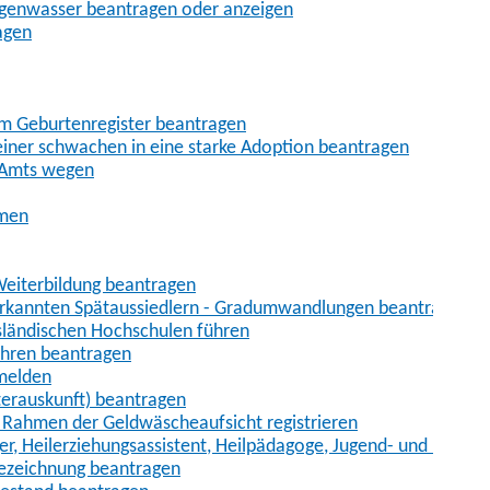
egenwasser beantragen oder anzeigen
agen
im Geburtenregister beantragen
iner schwachen in eine starke Adoption beantragen
 Amts wegen
hmen
eiterbildung beantragen
erkannten Spätaussiedlern - Gradumwandlungen beantragen
sländischen Hochschulen führen
ahren beantragen
nmelden
terauskunft) beantragen
im Rahmen der Geldwäscheaufsicht registrieren
ger, Heilerziehungsassistent, Heilpädagoge, Jugend- und Heimer
bezeichnung beantragen