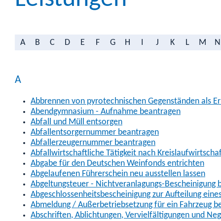
A
B
C
D
E
F
G
H
I
J
K
L
M
N
A
Abbrennen von pyrotechnischen Gegenständen als Erl
Abendgymnasium - Aufnahme beantragen
Abfall und Müll entsorgen
Abfallentsorgernummer beantragen
Abfallerzeugernummer beantragen
Abfallwirtschaftliche Tätigkeit nach Kreislaufwirtscha
Abgabe für den Deutschen Weinfonds entrichten
Abgelaufenen Führerschein neu ausstellen lassen
Abgeltungsteuer - Nichtveranlagungs-Bescheinigung 
Abgeschlossenheitsbescheinigung zur Aufteilung ein
Abmeldung / Außerbetriebsetzung für ein Fahrzeug b
Abschriften, Ablichtungen, Vervielfältigungen und Ne