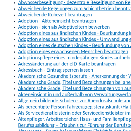
Abwasserbeseitigung - dezentrale Beseitigung von R
Abweichende Regelungen zum Schichtbetrieb beantr
Abweichende Ruhezeit beantragen
Adoption - Akteneinsicht beantragen
Adoption - sich als Adoptiveltern bewerben
Adoption eines ausländischen Kindes - Beurkundung 
Adoption eines ausländischen Kindes - Umwandlung e
Adoption eines deutschen Kindes - Beurkundung von
Adoption eines erwachsenen Menschen beantragen
Adoptionspflege eines minderjährigen Kindes aufne
Adressänderung auf der eID-Karte beantragen
Adressbuch - Eintrag sperren lassen
Akademische Gesundheitsberufe - Anerkennung der W
Akademische Grade, Titel und Bezeichnungen bei an
Akademische Grade, Titel und Bezeichnungen von au
Akteneinsicht in und außerhalb von Verwaltungsverf
Allgemein bildende Schulen - zur Abendrealschule a
Als berechtigte Person Fahrzeugregisterauskunft (Hal
Als Servicedienstleisterin oder Servicedienstleister 
Altenpfleger, Arbeitserzieher, Haus- und Familienpfle
Berufsausbildung – Erlaubnis zur Führung der Berufs