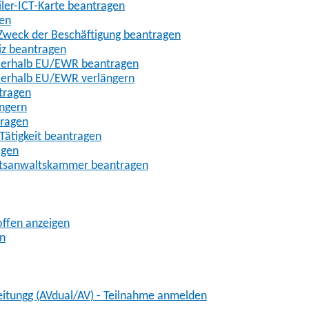
iler-ICT-Karte beantragen
gen
m Zweck der Beschäftigung beantragen
iz beantragen
außerhalb EU/EWR beantragen
ußerhalb EU/EWR verlängern
tragen
ängern
tragen
Tätigkeit beantragen
agen
chtsanwaltskammer beantragen
offen anzeigen
en
eitungg (AVdual/AV) - Teilnahme anmelden