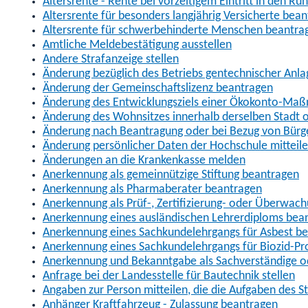
Altersrente - Rente bei vorzeitigem Eintritt in den R
Altersrente für besonders langjährig Versicherte bea
Altersrente für schwerbehinderte Menschen beantra
Amtliche Meldebestätigung ausstellen
Andere Strafanzeige stellen
Änderung bezüglich des Betriebs gentechnischer Anla
Änderung der Gemeinschaftslizenz beantragen
Änderung des Entwicklungsziels einer Ökokonto-Ma
Änderung des Wohnsitzes innerhalb derselben Stadt
Änderung nach Beantragung oder bei Bezug von Bürge
Änderung persönlicher Daten der Hochschule mitteil
Änderungen an die Krankenkasse melden
Anerkennung als gemeinnützige Stiftung beantragen
Anerkennung als Pharmaberater beantragen
Anerkennung als Prüf-, Zertifizierung- oder Überwac
Anerkennung eines ausländischen Lehrerdiploms bea
Anerkennung eines Sachkundelehrgangs für Asbest b
Anerkennung eines Sachkundelehrgangs für Biozid-P
Anerkennung und Bekanntgabe als Sachverständige o
Anfrage bei der Landesstelle für Bautechnik stellen
Angaben zur Person mitteilen, die die Aufgaben des
Anhänger Kraftfahrzeug - Zulassung beantragen