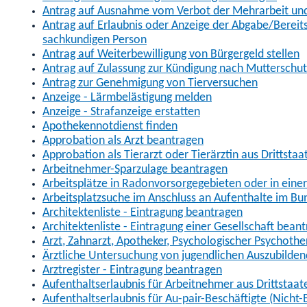
Antrag auf Ausnahme vom Verbot der Mehrarbeit und 
Antrag auf Erlaubnis oder Anzeige der Abgabe/Berei
sachkundigen Person
Antrag auf Weiterbewilligung von Bürgergeld stellen
Antrag auf Zulassung zur Kündigung nach Mutterschu
Antrag zur Genehmigung von Tierversuchen
Anzeige - Lärmbelästigung melden
Anzeige - Strafanzeige erstatten
Apothekennotdienst finden
Approbation als Arzt beantragen
Approbation als Tierarzt oder Tierärztin aus Drittsta
Arbeitnehmer-Sparzulage beantragen
Arbeitsplätze in Radonvorsorgegebieten oder in ein
Arbeitsplatzsuche im Anschluss an Aufenthalte im Bu
Architektenliste - Eintragung beantragen
Architektenliste - Eintragung einer Gesellschaft bean
Arzt, Zahnarzt, Apotheker, Psychologischer Psychoth
Ärztliche Untersuchung von jugendlichen Auszubilden
Arztregister - Eintragung beantragen
Aufenthaltserlaubnis für Arbeitnehmer aus Drittstaat
Aufenthaltserlaubnis für Au-pair-Beschäftigte (Nich