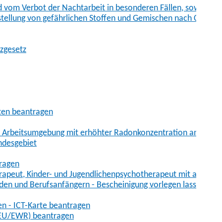
vom Verbot der Nachtarbeit in besonderen Fällen, sowie der
tstellung von gefährlichen Stoffen und Gemischen nach Chem
tzgesetz
aten beantragen
er Arbeitsumgebung mit erhöhter Radonkonzentration anmelde
ndesgebiet
tragen
erapeut, Kinder- und Jugendlichenpsychotherapeut mit auslän
den und Berufsanfängern - Bescheinigung vorlegen lassen
en - ICT-Karte beantragen
t-EU/EWR) beantragen