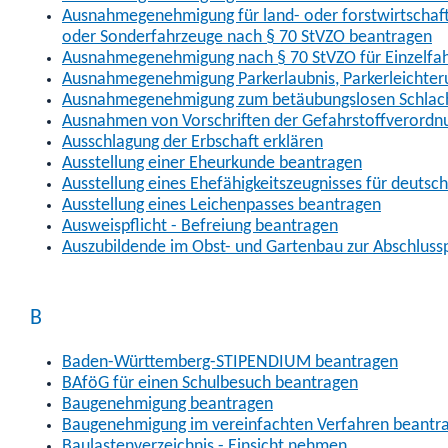
Ausnahmegenehmigung für land- oder forstwirtschaftl
oder Sonderfahrzeuge nach § 70 StVZO beantragen
Ausnahmegenehmigung nach § 70 StVZO für Einzelfa
Ausnahmegenehmigung Parkerlaubnis, Parkerleichter
Ausnahmegenehmigung zum betäubungslosen Schlach
Ausnahmen von Vorschriften der Gefahrstoffverordn
Ausschlagung der Erbschaft erklären
Ausstellung einer Eheurkunde beantragen
Ausstellung eines Ehefähigkeitszeugnisses für deutsc
Ausstellung eines Leichenpasses beantragen
Ausweispflicht - Befreiung beantragen
Auszubildende im Obst- und Gartenbau zur Abschlus
B
Baden-Württemberg-STIPENDIUM beantragen
BAföG für einen Schulbesuch beantragen
Baugenehmigung beantragen
Baugenehmigung im vereinfachten Verfahren beantr
Baulastenverzeichnis - Einsicht nehmen