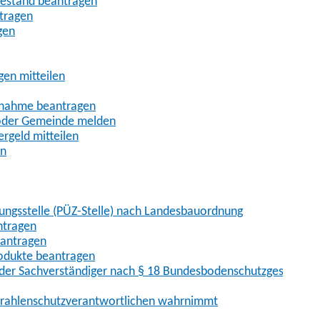
uhestand beantragen
ntragen
gen
gen mitteilen
ßnahme beantragen
 oder Gemeinde melden
rgeld mitteilen
en
hungsstelle (PÜZ-Stelle) nach Landesbauordnung
ntragen
eantragen
rodukte beantragen
der Sachverständiger nach § 18 Bundesbodenschutzgesetz
 Strahlenschutzverantwortlichen wahrnimmt