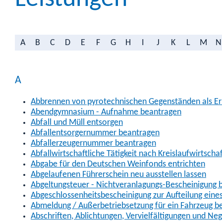
A
B
C
D
E
F
G
H
I
J
K
L
M
N
A
Abbrennen von pyrotechnischen Gegenständen als Erl
Abendgymnasium - Aufnahme beantragen
Abfall und Müll entsorgen
Abfallentsorgernummer beantragen
Abfallerzeugernummer beantragen
Abfallwirtschaftliche Tätigkeit nach Kreislaufwirtscha
Abgabe für den Deutschen Weinfonds entrichten
Abgelaufenen Führerschein neu ausstellen lassen
Abgeltungsteuer - Nichtveranlagungs-Bescheinigung 
Abgeschlossenheitsbescheinigung zur Aufteilung ein
Abmeldung / Außerbetriebsetzung für ein Fahrzeug b
Abschriften, Ablichtungen, Vervielfältigungen und Ne