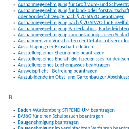
Ausnahmegenehmigung für Großraum- und Schwertran
Ausnahmegenehmigung für land- oder forstwirtschaftl
oder Sonderfahrzeuge nach § 70 StVZO beantragen
Ausnahmegenehmigung nach § 70 StVZO für Einzelfa
Ausnahmegenehmigung Parkerlaubnis, Parkerleichter
Ausnahmegenehmigung zum betäubungslosen Schlach
Ausnahmen von Vorschriften der Gefahrstoffverordn
Ausschlagung der Erbschaft erklären
Ausstellung einer Eheurkunde beantragen
Ausstellung eines Ehefähigkeitszeugnisses für deutsc
Ausstellung eines Leichenpasses beantragen
Ausweispflicht - Befreiung beantragen
Auszubildende im Obst- und Gartenbau zur Abschlus
B
Baden-Württemberg-STIPENDIUM beantragen
BAföG für einen Schulbesuch beantragen
Baugenehmigung beantragen
Baugenehmigung im vereinfachten Verfahren beantr