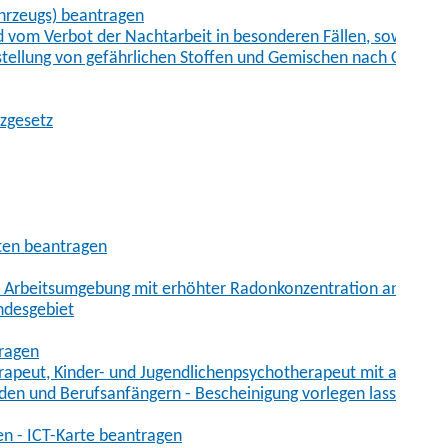
hrzeugs) beantragen
vom Verbot der Nachtarbeit in besonderen Fällen, sowie der
tstellung von gefährlichen Stoffen und Gemischen nach Chem
tzgesetz
aten beantragen
er Arbeitsumgebung mit erhöhter Radonkonzentration anmelde
ndesgebiet
tragen
erapeut, Kinder- und Jugendlichenpsychotherapeut mit auslän
den und Berufsanfängern - Bescheinigung vorlegen lassen
en - ICT-Karte beantragen