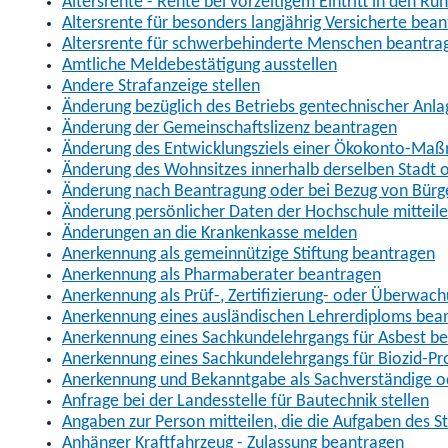
Altersrente - Rente bei vorzeitigem Eintritt in den R
Altersrente für besonders langjährig Versicherte bea
Altersrente für schwerbehinderte Menschen beantra
Amtliche Meldebestätigung ausstellen
Andere Strafanzeige stellen
Änderung bezüglich des Betriebs gentechnischer Anla
Änderung der Gemeinschaftslizenz beantragen
Änderung des Entwicklungsziels einer Ökokonto-Ma
Änderung des Wohnsitzes innerhalb derselben Stadt
Änderung nach Beantragung oder bei Bezug von Bürge
Änderung persönlicher Daten der Hochschule mitteil
Änderungen an die Krankenkasse melden
Anerkennung als gemeinnützige Stiftung beantragen
Anerkennung als Pharmaberater beantragen
Anerkennung als Prüf-, Zertifizierung- oder Überwac
Anerkennung eines ausländischen Lehrerdiploms bea
Anerkennung eines Sachkundelehrgangs für Asbest b
Anerkennung eines Sachkundelehrgangs für Biozid-P
Anerkennung und Bekanntgabe als Sachverständige o
Anfrage bei der Landesstelle für Bautechnik stellen
Angaben zur Person mitteilen, die die Aufgaben des
Anhänger Kraftfahrzeug - Zulassung beantragen