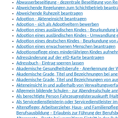
Abwasserbeseitigung - dezentrale Beseitigung von R
Abweichende Regelungen zum Schichtbetrieb beantr
Abweichende Ruhezeit beantragen
Adoption - Akteneinsicht beantragen
Adoption - sich als Adoptiveltern bewerben
Adoption eines ausländischen Kindes - Beurkundung 
Adoption eines ausländischen Kindes - Umwandlung e
Adoption eines deutschen Kindes - Beurkundung von
Adoption eines erwachsenen Menschen beantragen
Adoptionspflege eines minderjährigen Kindes aufne
Adressänderung auf der eID-Karte beantragen
Adressbuch - Eintrag sperren lassen
Akademische Gesundheitsberufe - Anerkennung der W
Akademische Grade, Titel und Bezeichnungen bei an
Akademische Grade, Titel und Bezeichnungen von au
Akteneinsicht in und außerhalb von Verwaltungsverf
Allgemein bildende Schulen - zur Abendrealschule a
Als berechtigte Person Fahrzeugregisterauskunft (Hal
Als Servicedienstleisterin oder Servicedienstleister 
Altenpfleger, Arbeitserzieher, Haus- und Familienpfle
Berufsausbildung – Erlaubnis zur Führung der Berufs