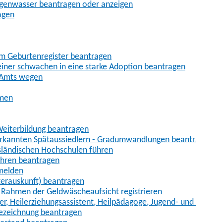
egenwasser beantragen oder anzeigen
agen
im Geburtenregister beantragen
iner schwachen in eine starke Adoption beantragen
 Amts wegen
hmen
eiterbildung beantragen
erkannten Spätaussiedlern - Gradumwandlungen beantragen
sländischen Hochschulen führen
ahren beantragen
nmelden
terauskunft) beantragen
im Rahmen der Geldwäscheaufsicht registrieren
ger, Heilerziehungsassistent, Heilpädagoge, Jugend- und Heimer
bezeichnung beantragen