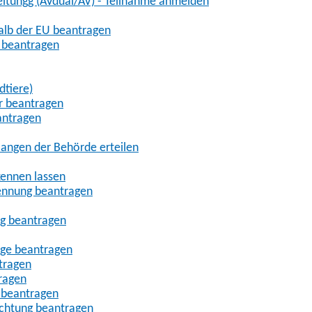
eitungg (AVdual/AV) - Teilnahme anmelden
halb der EU beantragen
g beantragen
dtiere)
r beantragen
antragen
angen der Behörde erteilen
kennen lassen
ennung beantragen
ng beantragen
age beantragen
tragen
ragen
 beantragen
uchtung beantragen