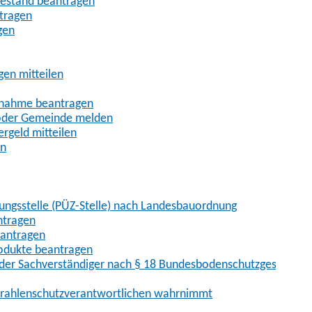
uhestand beantragen
ntragen
gen
gen mitteilen
ßnahme beantragen
 oder Gemeinde melden
rgeld mitteilen
en
hungsstelle (PÜZ-Stelle) nach Landesbauordnung
ntragen
eantragen
rodukte beantragen
der Sachverständiger nach § 18 Bundesbodenschutzgesetz
 Strahlenschutzverantwortlichen wahrnimmt