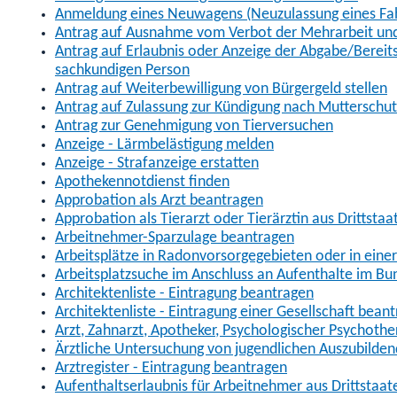
Anmeldung eines Neuwagens (Neuzulassung eines Fa
Antrag auf Ausnahme vom Verbot der Mehrarbeit und 
Antrag auf Erlaubnis oder Anzeige der Abgabe/Berei
sachkundigen Person
Antrag auf Weiterbewilligung von Bürgergeld stellen
Antrag auf Zulassung zur Kündigung nach Mutterschu
Antrag zur Genehmigung von Tierversuchen
Anzeige - Lärmbelästigung melden
Anzeige - Strafanzeige erstatten
Apothekennotdienst finden
Approbation als Arzt beantragen
Approbation als Tierarzt oder Tierärztin aus Drittsta
Arbeitnehmer-Sparzulage beantragen
Arbeitsplätze in Radonvorsorgegebieten oder in ein
Arbeitsplatzsuche im Anschluss an Aufenthalte im Bu
Architektenliste - Eintragung beantragen
Architektenliste - Eintragung einer Gesellschaft bean
Arzt, Zahnarzt, Apotheker, Psychologischer Psychoth
Ärztliche Untersuchung von jugendlichen Auszubilden
Arztregister - Eintragung beantragen
Aufenthaltserlaubnis für Arbeitnehmer aus Drittstaat