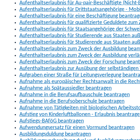
Aufenthaltserlaubnis für Au-pair-Beschäftigte (Nich
Aufenthaltserlaubnis für Drittstaatsangehörige - Mob
Aufenthaltserlaubnis für eine Beschäftigung beantra
Aufenthaltserlaubnis für qualifizierte Geduldete zu
Aufenthaltserlaubnis für Staatsangehörige der Schwe
Aufenthaltserlaubnis für Studierende aus Staaten 
Aufenthaltserlaubnis für Studierende aus Staaten a
Aufenthaltserlaubnis zum Zweck der Ausbildung bean
Aufenthaltserlaubnis zum Zweck der Ausbildung verl
Aufenthaltserlaubnis zum Zweck der Forschung bean
Aufenthaltserlaubnis zur Ausübung der selbständigen 
Aufgraben einer Straße für Leitungsverlegung beantr
Aufnahme als europäischer Rechtsanwalt in die Re
Aufnahme als Spätaussiedler beantragen
Aufnahme in die Berufsaufbauschule beantragen
Aufnahme in die Berufsoberschule beantragen
Aufnahme von Tätigkeiten mit biologischen Arbeitsst
Aufstieg von Kinderluftballonen - Erlaubnis beantrag
Aufstiegs-BAföG beantragen
Aufwendungsersatz für einen Vormund beantragen
Ausbildungsduldung beantragen