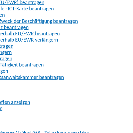
t-EU/EWR) beantragen
iler-ICT-Karte beantragen
gen
m Zweck der Beschäftigung beantragen
iz beantragen
außerhalb EU/EWR beantragen
ußerhalb EU/EWR verlängern
tragen
ängern
tragen
Tätigkeit beantragen
agen
chtsanwaltskammer beantragen
offen anzeigen
en