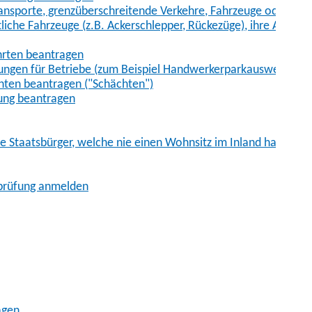
sporte, grenzüberschreitende Verkehre, Fahrzeuge oder Fah
iche Fahrzeuge (z.B. Ackerschlepper, Rückezüge), ihre Anhänge
hrten beantragen
ungen für Betriebe (zum Beispiel Handwerkerparkausweis)
ten beantragen ("Schächten")
ung beantragen
he Staatsbürger, welche nie einen Wohnsitz im Inland hatten
sprüfung anmelden
agen