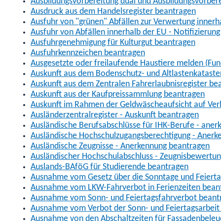
Ausbildungsvorbereitung dual und Ausbildungsvorber
Ausdruck aus dem Handelsregister beantragen
Ausfuhr von "grünen" Abfällen zur Verwertung inner
Ausfuhr von Abfällen innerhalb der EU - Notifizierun
Ausfuhrgenehmigung für Kulturgut beantragen
Ausfuhrkennzeichen beantragen
Ausgesetzte oder freilaufende Haustiere melden (Fun
Auskunft aus dem Bodenschutz- und Altlastenkataste
Auskunft aus dem Zentralen Fahrerlaubnisregister be
Auskunft aus der Kaufpreissammlung beantragen
Auskunft im Rahmen der Geldwäscheaufsicht auf Verl
Ausländerzentralregister - Auskunft beantragen
Ausländische Berufsabschlüsse für IHK-Berufe - aner
Ausländische Hochschulzugangsberechtigung - Anerk
Ausländische Zeugnisse - Anerkennung beantragen
Ausländischer Hochschulabschluss - Zeugnisbewertu
Auslands-BAföG für Studierende beantragen
Ausnahme vom Gesetz über die Sonntage und Feiert
Ausnahme vom LKW-Fahrverbot in Ferienzeiten bean
Ausnahme vom Sonn- und Feiertagsfahrverbot beant
Ausnahme vom Verbot der Sonn- und Feiertagsarbeit
Ausnahme von den Abschaltzeiten für Fassadenbele