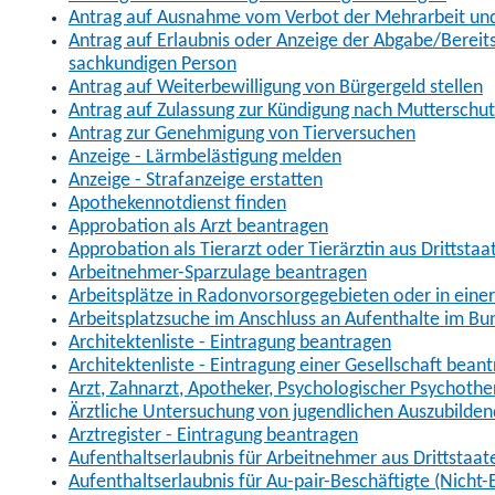
Antrag auf Ausnahme vom Verbot der Mehrarbeit und 
Antrag auf Erlaubnis oder Anzeige der Abgabe/Berei
sachkundigen Person
Antrag auf Weiterbewilligung von Bürgergeld stellen
Antrag auf Zulassung zur Kündigung nach Mutterschu
Antrag zur Genehmigung von Tierversuchen
Anzeige - Lärmbelästigung melden
Anzeige - Strafanzeige erstatten
Apothekennotdienst finden
Approbation als Arzt beantragen
Approbation als Tierarzt oder Tierärztin aus Drittsta
Arbeitnehmer-Sparzulage beantragen
Arbeitsplätze in Radonvorsorgegebieten oder in ein
Arbeitsplatzsuche im Anschluss an Aufenthalte im Bu
Architektenliste - Eintragung beantragen
Architektenliste - Eintragung einer Gesellschaft bean
Arzt, Zahnarzt, Apotheker, Psychologischer Psychoth
Ärztliche Untersuchung von jugendlichen Auszubilden
Arztregister - Eintragung beantragen
Aufenthaltserlaubnis für Arbeitnehmer aus Drittstaat
Aufenthaltserlaubnis für Au-pair-Beschäftigte (Nich