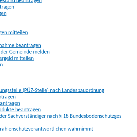
uhestand beantragen
ntragen
gen
gen mitteilen
ßnahme beantragen
 oder Gemeinde melden
rgeld mitteilen
en
hungsstelle (PÜZ-Stelle) nach Landesbauordnung
ntragen
eantragen
rodukte beantragen
der Sachverständiger nach § 18 Bundesbodenschutzgesetz
 Strahlenschutzverantwortlichen wahrnimmt