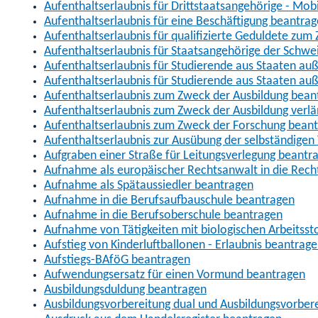
Aufenthaltserlaubnis für Drittstaatsangehörige - Mob
Aufenthaltserlaubnis für eine Beschäftigung beantra
Aufenthaltserlaubnis für qualifizierte Geduldete zu
Aufenthaltserlaubnis für Staatsangehörige der Schwe
Aufenthaltserlaubnis für Studierende aus Staaten 
Aufenthaltserlaubnis für Studierende aus Staaten a
Aufenthaltserlaubnis zum Zweck der Ausbildung bean
Aufenthaltserlaubnis zum Zweck der Ausbildung verl
Aufenthaltserlaubnis zum Zweck der Forschung bean
Aufenthaltserlaubnis zur Ausübung der selbständigen 
Aufgraben einer Straße für Leitungsverlegung beantr
Aufnahme als europäischer Rechtsanwalt in die Re
Aufnahme als Spätaussiedler beantragen
Aufnahme in die Berufsaufbauschule beantragen
Aufnahme in die Berufsoberschule beantragen
Aufnahme von Tätigkeiten mit biologischen Arbeitsst
Aufstieg von Kinderluftballonen - Erlaubnis beantrag
Aufstiegs-BAföG beantragen
Aufwendungsersatz für einen Vormund beantragen
Ausbildungsduldung beantragen
Ausbildungsvorbereitung dual und Ausbildungsvorber