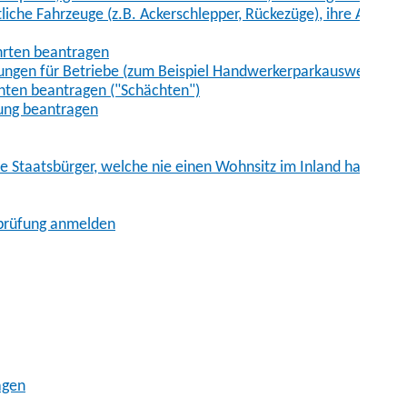
iche Fahrzeuge (z.B. Ackerschlepper, Rückezüge), ihre Anhänge
hrten beantragen
ungen für Betriebe (zum Beispiel Handwerkerparkausweis)
ten beantragen ("Schächten")
ung beantragen
he Staatsbürger, welche nie einen Wohnsitz im Inland hatten
sprüfung anmelden
agen