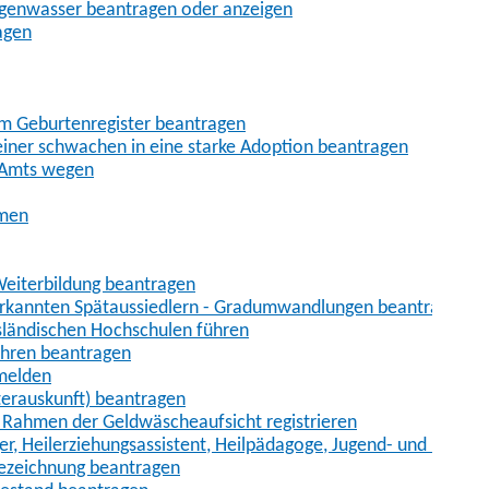
egenwasser beantragen oder anzeigen
agen
im Geburtenregister beantragen
iner schwachen in eine starke Adoption beantragen
 Amts wegen
hmen
eiterbildung beantragen
erkannten Spätaussiedlern - Gradumwandlungen beantragen
sländischen Hochschulen führen
ahren beantragen
nmelden
terauskunft) beantragen
im Rahmen der Geldwäscheaufsicht registrieren
ger, Heilerziehungsassistent, Heilpädagoge, Jugend- und Heimer
bezeichnung beantragen