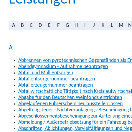
A
B
C
D
E
F
G
H
I
J
K
L
M
N
A
Abbrennen von pyrotechnischen Gegenständen als Erl
Abendgymnasium - Aufnahme beantragen
Abfall und Müll entsorgen
Abfallentsorgernummer beantragen
Abfallerzeugernummer beantragen
Abfallwirtschaftliche Tätigkeit nach Kreislaufwirtscha
Abgabe für den Deutschen Weinfonds entrichten
Abgelaufenen Führerschein neu ausstellen lassen
Abgeltungsteuer - Nichtveranlagungs-Bescheinigung 
Abgeschlossenheitsbescheinigung zur Aufteilung ein
Abmeldung / Außerbetriebsetzung für ein Fahrzeug b
Abschriften, Ablichtungen, Vervielfältigungen und Ne