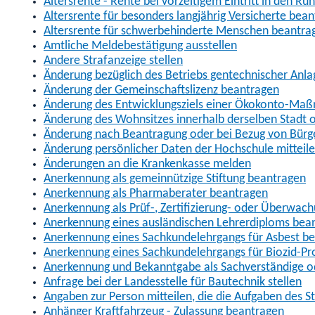
Altersrente - Rente bei vorzeitigem Eintritt in den R
Altersrente für besonders langjährig Versicherte bea
Altersrente für schwerbehinderte Menschen beantra
Amtliche Meldebestätigung ausstellen
Andere Strafanzeige stellen
Änderung bezüglich des Betriebs gentechnischer Anla
Änderung der Gemeinschaftslizenz beantragen
Änderung des Entwicklungsziels einer Ökokonto-Ma
Änderung des Wohnsitzes innerhalb derselben Stadt
Änderung nach Beantragung oder bei Bezug von Bürge
Änderung persönlicher Daten der Hochschule mitteil
Änderungen an die Krankenkasse melden
Anerkennung als gemeinnützige Stiftung beantragen
Anerkennung als Pharmaberater beantragen
Anerkennung als Prüf-, Zertifizierung- oder Überwac
Anerkennung eines ausländischen Lehrerdiploms bea
Anerkennung eines Sachkundelehrgangs für Asbest b
Anerkennung eines Sachkundelehrgangs für Biozid-P
Anerkennung und Bekanntgabe als Sachverständige o
Anfrage bei der Landesstelle für Bautechnik stellen
Angaben zur Person mitteilen, die die Aufgaben des
Anhänger Kraftfahrzeug - Zulassung beantragen