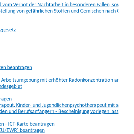
vom Verbot der Nachtarbeit in besonderen Fällen, sowie der
tstellung von gefährlichen Stoffen und Gemischen nach Chem
tzgesetz
aten beantragen
er Arbeitsumgebung mit erhöhter Radonkonzentration anmelde
ndesgebiet
tragen
erapeut, Kinder- und Jugendlichenpsychotherapeut mit auslän
den und Berufsanfängern - Bescheinigung vorlegen lassen
en - ICT-Karte beantragen
t-EU/EWR) beantragen