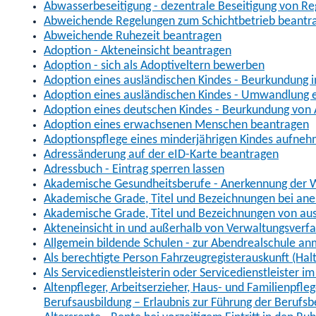
Abwasserbeseitigung - dezentrale Beseitigung von R
Abweichende Regelungen zum Schichtbetrieb beantr
Abweichende Ruhezeit beantragen
Adoption - Akteneinsicht beantragen
Adoption - sich als Adoptiveltern bewerben
Adoption eines ausländischen Kindes - Beurkundung 
Adoption eines ausländischen Kindes - Umwandlung e
Adoption eines deutschen Kindes - Beurkundung von
Adoption eines erwachsenen Menschen beantragen
Adoptionspflege eines minderjährigen Kindes aufne
Adressänderung auf der eID-Karte beantragen
Adressbuch - Eintrag sperren lassen
Akademische Gesundheitsberufe - Anerkennung der W
Akademische Grade, Titel und Bezeichnungen bei an
Akademische Grade, Titel und Bezeichnungen von au
Akteneinsicht in und außerhalb von Verwaltungsverf
Allgemein bildende Schulen - zur Abendrealschule a
Als berechtigte Person Fahrzeugregisterauskunft (Hal
Als Servicedienstleisterin oder Servicedienstleister 
Altenpfleger, Arbeitserzieher, Haus- und Familienpfle
Berufsausbildung – Erlaubnis zur Führung der Berufs