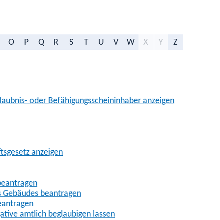
O
P
Q
R
S
T
U
V
W
X
Y
Z
aubnis- oder Befähigungsscheininhaber anzeigen
ftsgesetz anzeigen
beantragen
es Gebäudes beantragen
eantragen
gative amtlich beglaubigen lassen