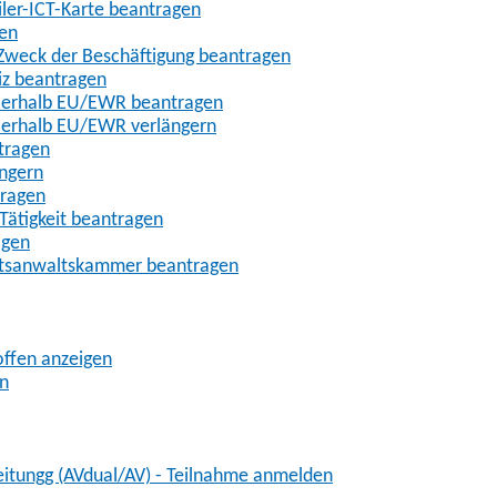
iler-ICT-Karte beantragen
gen
m Zweck der Beschäftigung beantragen
iz beantragen
außerhalb EU/EWR beantragen
ußerhalb EU/EWR verlängern
tragen
ängern
tragen
Tätigkeit beantragen
agen
chtsanwaltskammer beantragen
offen anzeigen
en
eitungg (AVdual/AV) - Teilnahme anmelden