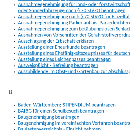
Ausnahmegenehmigung für land- oder forstwirtschaftl
oder Sonderfahrzeuge nach § 70 StVZO beantragen
Ausnahmegenehmigung nach § 70 StVZO für Einzelfa
Ausnahmegenehmigung Parkerlaubnis, Parkerleichter
Ausnahmegenehmigung zum betäubungslosen Schlach
Ausnahmen von Vorschriften der Gefahrstoffverordn
Ausschlagung der Erbschaft erklären
Ausstellung einer Eheurkunde beantragen
Ausstellung eines Ehefähigkeitszeugnisses für deutsc
Ausstellung eines Leichenpasses beantragen
Ausweispflicht - Befreiung beantragen
Auszubildende im Obst- und Gartenbau zur Abschlus
B
Baden-Württemberg-STIPENDIUM beantragen
BAföG für einen Schulbesuch beantragen
Baugenehmigung beantragen
Baugenehmigung im vereinfachten Verfahren beantr
Baulastenverzeichnis - Einsicht nehmen