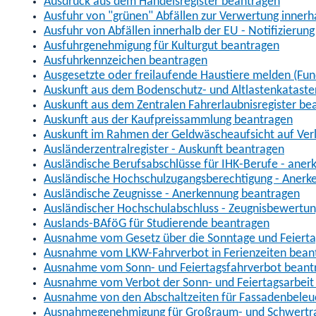
Ausdruck aus dem Handelsregister beantragen
Ausfuhr von "grünen" Abfällen zur Verwertung inner
Ausfuhr von Abfällen innerhalb der EU - Notifizierun
Ausfuhrgenehmigung für Kulturgut beantragen
Ausfuhrkennzeichen beantragen
Ausgesetzte oder freilaufende Haustiere melden (Fun
Auskunft aus dem Bodenschutz- und Altlastenkataste
Auskunft aus dem Zentralen Fahrerlaubnisregister be
Auskunft aus der Kaufpreissammlung beantragen
Auskunft im Rahmen der Geldwäscheaufsicht auf Verl
Ausländerzentralregister - Auskunft beantragen
Ausländische Berufsabschlüsse für IHK-Berufe - aner
Ausländische Hochschulzugangsberechtigung - Anerk
Ausländische Zeugnisse - Anerkennung beantragen
Ausländischer Hochschulabschluss - Zeugnisbewertu
Auslands-BAföG für Studierende beantragen
Ausnahme vom Gesetz über die Sonntage und Feiert
Ausnahme vom LKW-Fahrverbot in Ferienzeiten bean
Ausnahme vom Sonn- und Feiertagsfahrverbot beant
Ausnahme vom Verbot der Sonn- und Feiertagsarbeit
Ausnahme von den Abschaltzeiten für Fassadenbele
Ausnahmegenehmigung für Großraum- und Schwertran