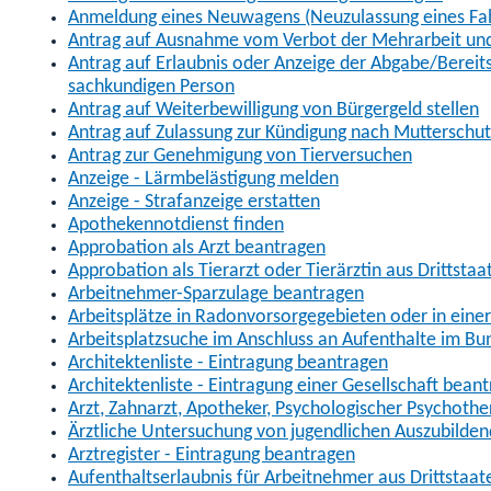
Anmeldung eines Neuwagens (Neuzulassung eines Fa
Antrag auf Ausnahme vom Verbot der Mehrarbeit und 
Antrag auf Erlaubnis oder Anzeige der Abgabe/Berei
sachkundigen Person
Antrag auf Weiterbewilligung von Bürgergeld stellen
Antrag auf Zulassung zur Kündigung nach Mutterschu
Antrag zur Genehmigung von Tierversuchen
Anzeige - Lärmbelästigung melden
Anzeige - Strafanzeige erstatten
Apothekennotdienst finden
Approbation als Arzt beantragen
Approbation als Tierarzt oder Tierärztin aus Drittsta
Arbeitnehmer-Sparzulage beantragen
Arbeitsplätze in Radonvorsorgegebieten oder in ein
Arbeitsplatzsuche im Anschluss an Aufenthalte im Bu
Architektenliste - Eintragung beantragen
Architektenliste - Eintragung einer Gesellschaft bean
Arzt, Zahnarzt, Apotheker, Psychologischer Psychoth
Ärztliche Untersuchung von jugendlichen Auszubilden
Arztregister - Eintragung beantragen
Aufenthaltserlaubnis für Arbeitnehmer aus Drittstaat