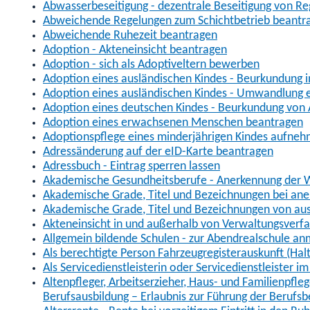
Abwasserbeseitigung - dezentrale Beseitigung von R
Abweichende Regelungen zum Schichtbetrieb beantr
Abweichende Ruhezeit beantragen
Adoption - Akteneinsicht beantragen
Adoption - sich als Adoptiveltern bewerben
Adoption eines ausländischen Kindes - Beurkundung 
Adoption eines ausländischen Kindes - Umwandlung e
Adoption eines deutschen Kindes - Beurkundung von
Adoption eines erwachsenen Menschen beantragen
Adoptionspflege eines minderjährigen Kindes aufne
Adressänderung auf der eID-Karte beantragen
Adressbuch - Eintrag sperren lassen
Akademische Gesundheitsberufe - Anerkennung der W
Akademische Grade, Titel und Bezeichnungen bei an
Akademische Grade, Titel und Bezeichnungen von au
Akteneinsicht in und außerhalb von Verwaltungsverf
Allgemein bildende Schulen - zur Abendrealschule a
Als berechtigte Person Fahrzeugregisterauskunft (Hal
Als Servicedienstleisterin oder Servicedienstleister 
Altenpfleger, Arbeitserzieher, Haus- und Familienpfle
Berufsausbildung – Erlaubnis zur Führung der Berufs