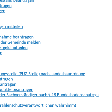
uhestand beantragen
ntragen
gen
gen mitteilen
ßnahme beantragen
 oder Gemeinde melden
rgeld mitteilen
en
hungsstelle (PÜZ-Stelle) nach Landesbauordnung
ntragen
eantragen
rodukte beantragen
der Sachverständiger nach § 18 Bundesbodenschutzgesetz
 Strahlenschutzverantwortlichen wahrnimmt