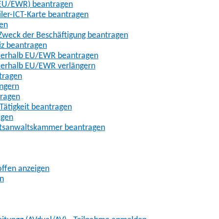
t-EU/EWR) beantragen
iler-ICT-Karte beantragen
gen
m Zweck der Beschäftigung beantragen
iz beantragen
außerhalb EU/EWR beantragen
ußerhalb EU/EWR verlängern
tragen
ängern
tragen
Tätigkeit beantragen
agen
chtsanwaltskammer beantragen
offen anzeigen
en