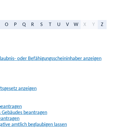
O
P
Q
R
S
T
U
V
W
X
Y
Z
aubnis- oder Befähigungsscheininhaber anzeigen
ftsgesetz anzeigen
beantragen
es Gebäudes beantragen
eantragen
gative amtlich beglaubigen lassen