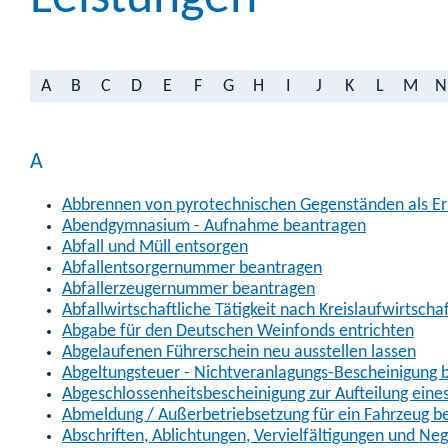
A
B
C
D
E
F
G
H
I
J
K
L
M
N
A
Abbrennen von pyrotechnischen Gegenständen als Erl
Abendgymnasium - Aufnahme beantragen
Abfall und Müll entsorgen
Abfallentsorgernummer beantragen
Abfallerzeugernummer beantragen
Abfallwirtschaftliche Tätigkeit nach Kreislaufwirtscha
Abgabe für den Deutschen Weinfonds entrichten
Abgelaufenen Führerschein neu ausstellen lassen
Abgeltungsteuer - Nichtveranlagungs-Bescheinigung 
Abgeschlossenheitsbescheinigung zur Aufteilung ein
Abmeldung / Außerbetriebsetzung für ein Fahrzeug b
Abschriften, Ablichtungen, Vervielfältigungen und Ne