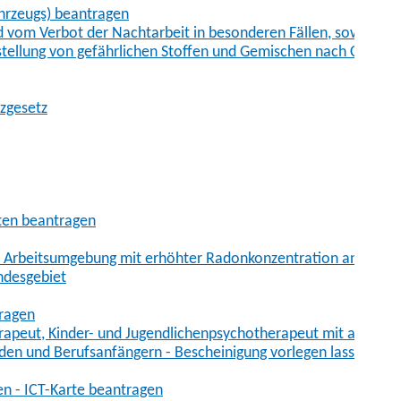
hrzeugs) beantragen
vom Verbot der Nachtarbeit in besonderen Fällen, sowie der
tstellung von gefährlichen Stoffen und Gemischen nach Chem
tzgesetz
aten beantragen
er Arbeitsumgebung mit erhöhter Radonkonzentration anmelde
ndesgebiet
tragen
erapeut, Kinder- und Jugendlichenpsychotherapeut mit auslän
den und Berufsanfängern - Bescheinigung vorlegen lassen
en - ICT-Karte beantragen