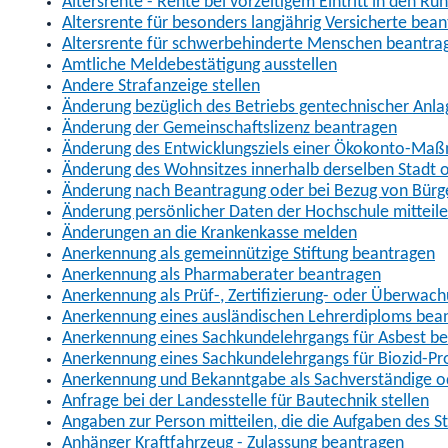
Altersrente - Rente bei vorzeitigem Eintritt in den R
Altersrente für besonders langjährig Versicherte bea
Altersrente für schwerbehinderte Menschen beantra
Amtliche Meldebestätigung ausstellen
Andere Strafanzeige stellen
Änderung bezüglich des Betriebs gentechnischer Anla
Änderung der Gemeinschaftslizenz beantragen
Änderung des Entwicklungsziels einer Ökokonto-Ma
Änderung des Wohnsitzes innerhalb derselben Stadt
Änderung nach Beantragung oder bei Bezug von Bürge
Änderung persönlicher Daten der Hochschule mitteil
Änderungen an die Krankenkasse melden
Anerkennung als gemeinnützige Stiftung beantragen
Anerkennung als Pharmaberater beantragen
Anerkennung als Prüf-, Zertifizierung- oder Überwac
Anerkennung eines ausländischen Lehrerdiploms bea
Anerkennung eines Sachkundelehrgangs für Asbest b
Anerkennung eines Sachkundelehrgangs für Biozid-P
Anerkennung und Bekanntgabe als Sachverständige o
Anfrage bei der Landesstelle für Bautechnik stellen
Angaben zur Person mitteilen, die die Aufgaben des
Anhänger Kraftfahrzeug - Zulassung beantragen