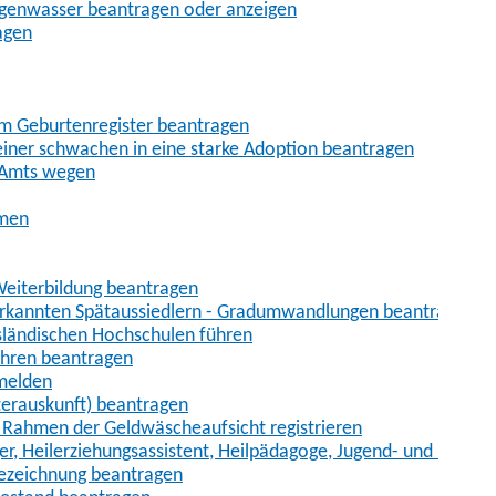
egenwasser beantragen oder anzeigen
agen
im Geburtenregister beantragen
iner schwachen in eine starke Adoption beantragen
 Amts wegen
hmen
eiterbildung beantragen
erkannten Spätaussiedlern - Gradumwandlungen beantragen
sländischen Hochschulen führen
ahren beantragen
nmelden
terauskunft) beantragen
im Rahmen der Geldwäscheaufsicht registrieren
ger, Heilerziehungsassistent, Heilpädagoge, Jugend- und Heimer
bezeichnung beantragen