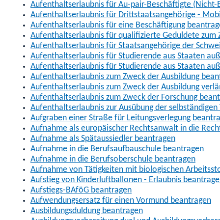
Aufenthaltserlaubnis für Au-pair-Beschäftigte (Nich
Aufenthaltserlaubnis für Drittstaatsangehörige - Mob
Aufenthaltserlaubnis für eine Beschäftigung beantra
Aufenthaltserlaubnis für qualifizierte Geduldete zu
Aufenthaltserlaubnis für Staatsangehörige der Schwe
Aufenthaltserlaubnis für Studierende aus Staaten 
Aufenthaltserlaubnis für Studierende aus Staaten a
Aufenthaltserlaubnis zum Zweck der Ausbildung bean
Aufenthaltserlaubnis zum Zweck der Ausbildung verl
Aufenthaltserlaubnis zum Zweck der Forschung bean
Aufenthaltserlaubnis zur Ausübung der selbständigen 
Aufgraben einer Straße für Leitungsverlegung beantr
Aufnahme als europäischer Rechtsanwalt in die Re
Aufnahme als Spätaussiedler beantragen
Aufnahme in die Berufsaufbauschule beantragen
Aufnahme in die Berufsoberschule beantragen
Aufnahme von Tätigkeiten mit biologischen Arbeitsst
Aufstieg von Kinderluftballonen - Erlaubnis beantrag
Aufstiegs-BAföG beantragen
Aufwendungsersatz für einen Vormund beantragen
Ausbildungsduldung beantragen