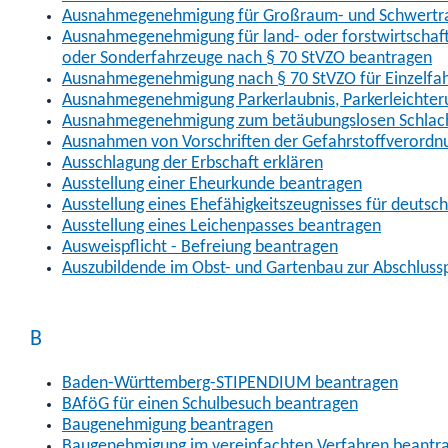
Ausnahmegenehmigung für Großraum- und Schwertran
Ausnahmegenehmigung für land- oder forstwirtschaftl
oder Sonderfahrzeuge nach § 70 StVZO beantragen
Ausnahmegenehmigung nach § 70 StVZO für Einzelfa
Ausnahmegenehmigung Parkerlaubnis, Parkerleichter
Ausnahmegenehmigung zum betäubungslosen Schlach
Ausnahmen von Vorschriften der Gefahrstoffverordn
Ausschlagung der Erbschaft erklären
Ausstellung einer Eheurkunde beantragen
Ausstellung eines Ehefähigkeitszeugnisses für deutsc
Ausstellung eines Leichenpasses beantragen
Ausweispflicht - Befreiung beantragen
Auszubildende im Obst- und Gartenbau zur Abschlus
B
Baden-Württemberg-STIPENDIUM beantragen
BAföG für einen Schulbesuch beantragen
Baugenehmigung beantragen
Baugenehmigung im vereinfachten Verfahren beantr