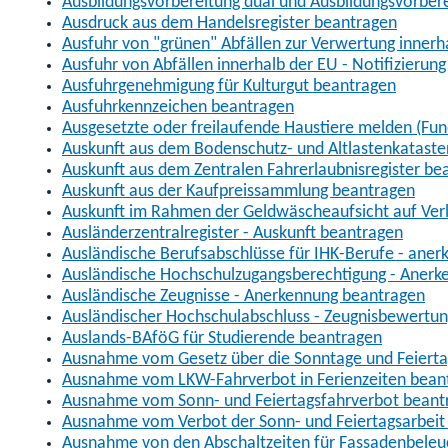
Ausbildungsvorbereitung dual und Ausbildungsvorber
Ausdruck aus dem Handelsregister beantragen
Ausfuhr von "grünen" Abfällen zur Verwertung inner
Ausfuhr von Abfällen innerhalb der EU - Notifizierun
Ausfuhrgenehmigung für Kulturgut beantragen
Ausfuhrkennzeichen beantragen
Ausgesetzte oder freilaufende Haustiere melden (Fun
Auskunft aus dem Bodenschutz- und Altlastenkataste
Auskunft aus dem Zentralen Fahrerlaubnisregister be
Auskunft aus der Kaufpreissammlung beantragen
Auskunft im Rahmen der Geldwäscheaufsicht auf Verl
Ausländerzentralregister - Auskunft beantragen
Ausländische Berufsabschlüsse für IHK-Berufe - aner
Ausländische Hochschulzugangsberechtigung - Anerk
Ausländische Zeugnisse - Anerkennung beantragen
Ausländischer Hochschulabschluss - Zeugnisbewertu
Auslands-BAföG für Studierende beantragen
Ausnahme vom Gesetz über die Sonntage und Feiert
Ausnahme vom LKW-Fahrverbot in Ferienzeiten bean
Ausnahme vom Sonn- und Feiertagsfahrverbot beant
Ausnahme vom Verbot der Sonn- und Feiertagsarbeit
Ausnahme von den Abschaltzeiten für Fassadenbele