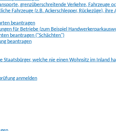
sporte, grenzüberschreitende Verkehre, Fahrzeuge oder Fah
iche Fahrzeuge (z.B. Ackerschlepper, Rückezüge), ihre Anhänge
hrten beantragen
ungen für Betriebe (zum Beispiel Handwerkerparkausweis)
ten beantragen ("Schächten")
ung beantragen
he Staatsbürger, welche nie einen Wohnsitz im Inland hatten
sprüfung anmelden
agen