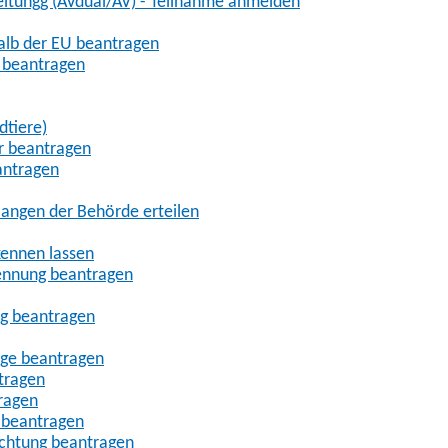
eitungg (AVdual/AV) - Teilnahme anmelden
halb der EU beantragen
g beantragen
dtiere)
r beantragen
antragen
angen der Behörde erteilen
kennen lassen
ennung beantragen
ng beantragen
age beantragen
tragen
ragen
 beantragen
uchtung beantragen