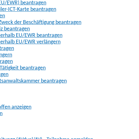
t-EU/EWR) beantragen
iler-ICT-Karte beantragen
gen
m Zweck der Beschäftigung beantragen
iz beantragen
außerhalb EU/EWR beantragen
ußerhalb EU/EWR verlängern
tragen
ängern
tragen
Tätigkeit beantragen
agen
chtsanwaltskammer beantragen
offen anzeigen
en