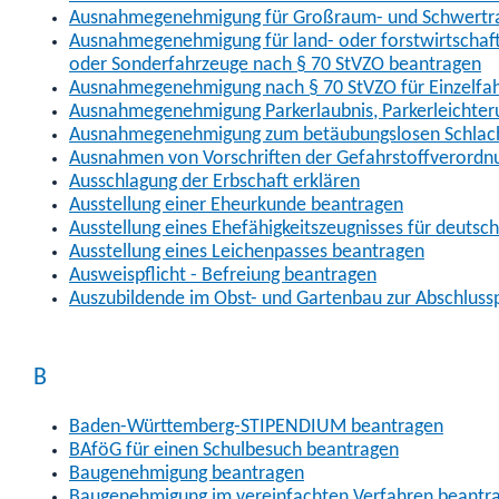
Ausnahmegenehmigung für Großraum- und Schwertran
Ausnahmegenehmigung für land- oder forstwirtschaftl
oder Sonderfahrzeuge nach § 70 StVZO beantragen
Ausnahmegenehmigung nach § 70 StVZO für Einzelfa
Ausnahmegenehmigung Parkerlaubnis, Parkerleichter
Ausnahmegenehmigung zum betäubungslosen Schlach
Ausnahmen von Vorschriften der Gefahrstoffverordn
Ausschlagung der Erbschaft erklären
Ausstellung einer Eheurkunde beantragen
Ausstellung eines Ehefähigkeitszeugnisses für deutsc
Ausstellung eines Leichenpasses beantragen
Ausweispflicht - Befreiung beantragen
Auszubildende im Obst- und Gartenbau zur Abschlus
B
Baden-Württemberg-STIPENDIUM beantragen
BAföG für einen Schulbesuch beantragen
Baugenehmigung beantragen
Baugenehmigung im vereinfachten Verfahren beantr