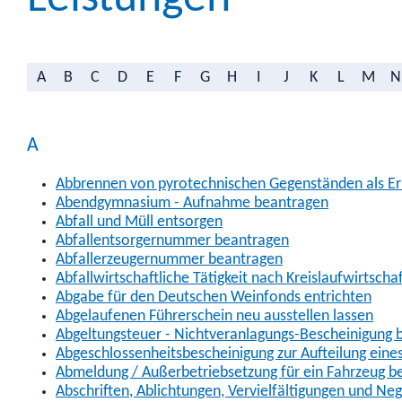
A
B
C
D
E
F
G
H
I
J
K
L
M
N
A
Abbrennen von pyrotechnischen Gegenständen als Erl
Abendgymnasium - Aufnahme beantragen
Abfall und Müll entsorgen
Abfallentsorgernummer beantragen
Abfallerzeugernummer beantragen
Abfallwirtschaftliche Tätigkeit nach Kreislaufwirtscha
Abgabe für den Deutschen Weinfonds entrichten
Abgelaufenen Führerschein neu ausstellen lassen
Abgeltungsteuer - Nichtveranlagungs-Bescheinigung 
Abgeschlossenheitsbescheinigung zur Aufteilung ein
Abmeldung / Außerbetriebsetzung für ein Fahrzeug b
Abschriften, Ablichtungen, Vervielfältigungen und Ne