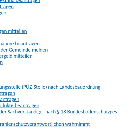
uhestand beantragen
ntragen
gen
gen mitteilen
ßnahme beantragen
 oder Gemeinde melden
rgeld mitteilen
en
hungsstelle (PÜZ-Stelle) nach Landesbauordnung
ntragen
eantragen
rodukte beantragen
der Sachverständiger nach § 18 Bundesbodenschutzgesetz
 Strahlenschutzverantwortlichen wahrnimmt