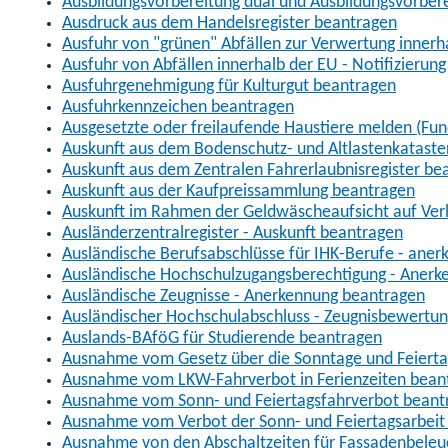
Ausbildungsvorbereitung dual und Ausbildungsvorber
Ausdruck aus dem Handelsregister beantragen
Ausfuhr von "grünen" Abfällen zur Verwertung inner
Ausfuhr von Abfällen innerhalb der EU - Notifizierun
Ausfuhrgenehmigung für Kulturgut beantragen
Ausfuhrkennzeichen beantragen
Ausgesetzte oder freilaufende Haustiere melden (Fun
Auskunft aus dem Bodenschutz- und Altlastenkataste
Auskunft aus dem Zentralen Fahrerlaubnisregister be
Auskunft aus der Kaufpreissammlung beantragen
Auskunft im Rahmen der Geldwäscheaufsicht auf Verl
Ausländerzentralregister - Auskunft beantragen
Ausländische Berufsabschlüsse für IHK-Berufe - aner
Ausländische Hochschulzugangsberechtigung - Anerk
Ausländische Zeugnisse - Anerkennung beantragen
Ausländischer Hochschulabschluss - Zeugnisbewertu
Auslands-BAföG für Studierende beantragen
Ausnahme vom Gesetz über die Sonntage und Feiert
Ausnahme vom LKW-Fahrverbot in Ferienzeiten bean
Ausnahme vom Sonn- und Feiertagsfahrverbot beant
Ausnahme vom Verbot der Sonn- und Feiertagsarbeit
Ausnahme von den Abschaltzeiten für Fassadenbele