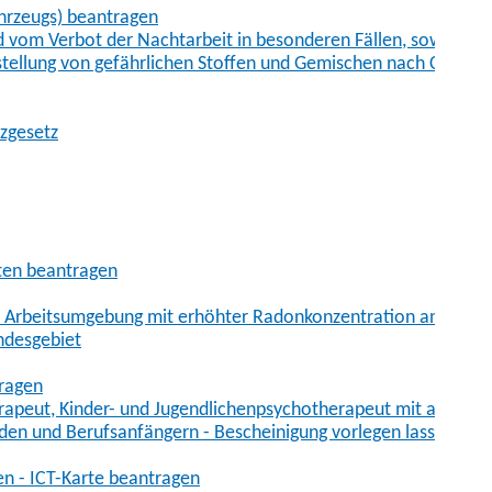
hrzeugs) beantragen
vom Verbot der Nachtarbeit in besonderen Fällen, sowie der
tstellung von gefährlichen Stoffen und Gemischen nach Chem
tzgesetz
aten beantragen
er Arbeitsumgebung mit erhöhter Radonkonzentration anmelde
ndesgebiet
tragen
erapeut, Kinder- und Jugendlichenpsychotherapeut mit auslän
den und Berufsanfängern - Bescheinigung vorlegen lassen
en - ICT-Karte beantragen