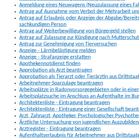
Anmeldung eines Neuwagens (Neuzulassung eines Fa
Antrag auf Ausnahme vom Verbot der Mehrarbeit und 
Antrag auf Erlaubnis oder Anzeige der Abgabe/Berei
sachkundigen Person
Antrag auf Weiterbewilligung von Bürgergeld stellen
Antrag auf Zulassung zur Kündigung nach Mutterschu
Antrag zur Genehmigung von Tierversuchen
Anzeige - Lärmbelästigung melden
Anzeige - Strafanzeige erstatten
Apothekennotdienst finden
Approbation als Arzt beantragen
Approbation als Tierarzt oder Tierärztin aus Drittsta
Arbeitnehmer-Sparzulage beantragen
Arbeitsplätze in Radonvorsorgegebieten oder in ein
Arbeitsplatzsuche im Anschluss an Aufenthalte im Bu
Architektenliste - Eintragung beantragen
Architektenliste - Eintragung einer Gesellschaft bean
Arzt, Zahnarzt, Apotheker, Psychologischer Psychoth
Ärztliche Untersuchung von jugendlichen Auszubilden
Arztregister - Eintragung beantragen
Aufenthaltserlaubnis für Arbeitnehmer aus Drittstaat