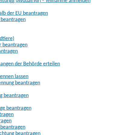
eitungg (AVdual/AV) - Teilnahme anmelden
halb der EU beantragen
g beantragen
dtiere)
r beantragen
antragen
angen der Behörde erteilen
kennen lassen
ennung beantragen
ng beantragen
age beantragen
tragen
ragen
 beantragen
uchtung beantragen