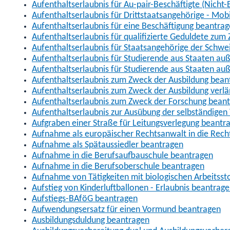
Aufenthaltserlaubnis für Au-pair-Beschäftigte (Nich
Aufenthaltserlaubnis für Drittstaatsangehörige - Mob
Aufenthaltserlaubnis für eine Beschäftigung beantra
Aufenthaltserlaubnis für qualifizierte Geduldete zu
Aufenthaltserlaubnis für Staatsangehörige der Schwe
Aufenthaltserlaubnis für Studierende aus Staaten 
Aufenthaltserlaubnis für Studierende aus Staaten a
Aufenthaltserlaubnis zum Zweck der Ausbildung bean
Aufenthaltserlaubnis zum Zweck der Ausbildung verl
Aufenthaltserlaubnis zum Zweck der Forschung bean
Aufenthaltserlaubnis zur Ausübung der selbständigen 
Aufgraben einer Straße für Leitungsverlegung beantr
Aufnahme als europäischer Rechtsanwalt in die Re
Aufnahme als Spätaussiedler beantragen
Aufnahme in die Berufsaufbauschule beantragen
Aufnahme in die Berufsoberschule beantragen
Aufnahme von Tätigkeiten mit biologischen Arbeitsst
Aufstieg von Kinderluftballonen - Erlaubnis beantrag
Aufstiegs-BAföG beantragen
Aufwendungsersatz für einen Vormund beantragen
Ausbildungsduldung beantragen