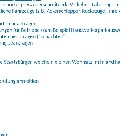
sporte, grenzüberschreitende Verkehre, Fahrzeuge oder Fah
iche Fahrzeuge (z.B. Ackerschlepper, Rückezüge), ihre Anhänge
hrten beantragen
ungen für Betriebe (zum Beispiel Handwerkerparkausweis)
ten beantragen ("Schächten")
ung beantragen
he Staatsbürger, welche nie einen Wohnsitz im Inland hatten
sprüfung anmelden
agen