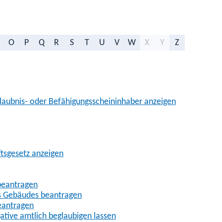
O
P
Q
R
S
T
U
V
W
X
Y
Z
aubnis- oder Befähigungsscheininhaber anzeigen
ftsgesetz anzeigen
beantragen
es Gebäudes beantragen
eantragen
gative amtlich beglaubigen lassen