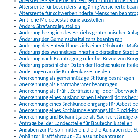
Altersrente - Rente bei vorzeitigem Eintritt in den R
Altersrente für besonders langjährig Versicherte bea
Altersrente für schwerbehinderte Menschen beantra
Amtliche Meldebestätigung ausstellen
Andere Strafanzeige stellen
Änderung bezüglich des Betriebs gentechnischer Anla
Änderung der Gemeinschaftslizenz beantragen
Änderung des Entwicklungsziels einer Ökokonto-Ma
Änderung des Wohnsitzes innerhalb derselben Stadt
Änderung nach Beantragung oder bei Bezug von Bürge
Änderung persönlicher Daten der Hochschule mitteil
Änderungen an die Krankenkasse melden
Anerkennung als gemeinnützige Stiftung beantragen
Anerkennung als Pharmaberater beantragen
Anerkennung als Prüf-, Zertifizierung- oder Überwac
Anerkennung eines ausländischen Lehrerdiploms bea
Anerkennung eines Sachkundelehrgangs für Asbest b
Anerkennung eines Sachkundelehrgangs für Biozid-P
Anerkennung und Bekanntgabe als Sachverständige o
Anfrage bei der Landesstelle für Bautechnik stellen
Angaben zur Person mitteilen, die die Aufgaben des
Anhänger Kraftfahrzeug - Zulassung beantragen