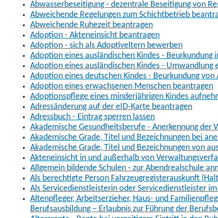
Abwasserbeseitigung - dezentrale Beseitigung von R
Abweichende Regelungen zum Schichtbetrieb beantr
Abweichende Ruhezeit beantragen
Adoption - Akteneinsicht beantragen
Adoption - sich als Adoptiveltern bewerben
Adoption eines ausländischen Kindes - Beurkundung 
Adoption eines ausländischen Kindes - Umwandlung e
Adoption eines deutschen Kindes - Beurkundung von
Adoption eines erwachsenen Menschen beantragen
Adoptionspflege eines minderjährigen Kindes aufne
Adressänderung auf der eID-Karte beantragen
Adressbuch - Eintrag sperren lassen
Akademische Gesundheitsberufe - Anerkennung der W
Akademische Grade, Titel und Bezeichnungen bei an
Akademische Grade, Titel und Bezeichnungen von au
Akteneinsicht in und außerhalb von Verwaltungsverf
Allgemein bildende Schulen - zur Abendrealschule a
Als berechtigte Person Fahrzeugregisterauskunft (Hal
Als Servicedienstleisterin oder Servicedienstleister 
Altenpfleger, Arbeitserzieher, Haus- und Familienpfle
Berufsausbildung – Erlaubnis zur Führung der Berufs