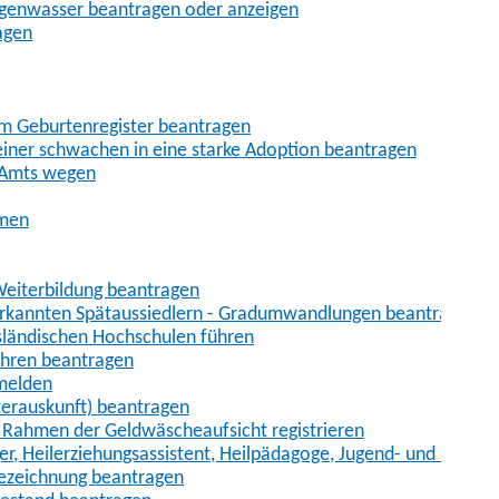
egenwasser beantragen oder anzeigen
agen
im Geburtenregister beantragen
iner schwachen in eine starke Adoption beantragen
 Amts wegen
hmen
eiterbildung beantragen
erkannten Spätaussiedlern - Gradumwandlungen beantragen
sländischen Hochschulen führen
ahren beantragen
nmelden
terauskunft) beantragen
im Rahmen der Geldwäscheaufsicht registrieren
ger, Heilerziehungsassistent, Heilpädagoge, Jugend- und Heimer
bezeichnung beantragen