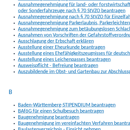
Ausnahmegenehmigung für land- oder forstwirtschaftl
oder Sonderfahrzeuge nach § 70 StVZO beantragen
Ausnahmegenehmigung nach § 70 StVZO für Einzelfa
Ausnahmegenehmigung Parkerlaubnis, Parkerleichter
Ausnahmegenehmigung zum betäubungslosen Schlach
Ausnahmen von Vorschriften der Gefahrstoffverordn
Ausschlagung der Erbschaft erklären
Ausstellung einer Eheurkunde beantragen
Ausstellung eines Ehefähigkeitszeugnisses für deutsc
Ausstellung eines Leichenpasses beantragen
Ausweispflicht - Befreiung beantragen
Auszubildende im Obst- und Gartenbau zur Abschlus
B
Baden-Württemberg-STIPENDIUM beantragen
BAföG für einen Schulbesuch beantragen
Baugenehmigung beantragen
Baugenehmigung im vereinfachten Verfahren beantr
Baulastenverzeichnis - Einsicht nehmen