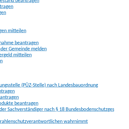
uhestand beantragen
ntragen
gen
gen mitteilen
ßnahme beantragen
 oder Gemeinde melden
rgeld mitteilen
en
hungsstelle (PÜZ-Stelle) nach Landesbauordnung
ntragen
eantragen
rodukte beantragen
der Sachverständiger nach § 18 Bundesbodenschutzgesetz
 Strahlenschutzverantwortlichen wahrnimmt