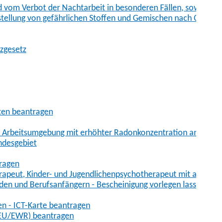
vom Verbot der Nachtarbeit in besonderen Fällen, sowie der
tstellung von gefährlichen Stoffen und Gemischen nach Chem
tzgesetz
aten beantragen
er Arbeitsumgebung mit erhöhter Radonkonzentration anmelde
ndesgebiet
tragen
erapeut, Kinder- und Jugendlichenpsychotherapeut mit auslän
den und Berufsanfängern - Bescheinigung vorlegen lassen
en - ICT-Karte beantragen
t-EU/EWR) beantragen