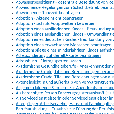
Abwasserbeseitigung - dezentrale Beseitigung von R
Abweichende Regelungen zum Schichtbetrieb beantr
Abweichende Ruhezeit beantragen
Adoption - Akteneinsicht beantragen
Adoption - sich als Adoptiveltern bewerben
Adoption eines ausländischen Kindes - Beurkundung 
Adoption eines ausländischen Kindes - Umwandlung e
Adoption eines deutschen Kindes - Beurkundung von
Adoption eines erwachsenen Menschen beantragen
Adoptionspflege eines minderjährigen Kindes aufne
Adressänderung auf der eID-Karte beantragen
Adressbuch - Eintrag sperren lassen
Akademische Gesundheitsberufe - Anerkennung der W
Akademische Grade, Titel und Bezeichnungen bei an
Akademische Grade, Titel und Bezeichnungen von au
Akteneinsicht in und außerhalb von Verwaltungsverf
Allgemein bildende Schulen - zur Abendrealschule a
Als berechtigte Person Fahrzeugregisterauskunft (Hal
Als Servicedienstleisterin oder Servicedienstleister 
Altenpfleger, Arbeitserzieher, Haus- und Familienpfle
Berufsausbildung – Erlaubnis zur Führung der Berufs