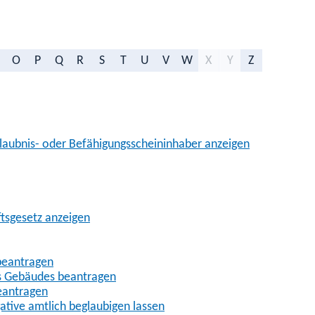
O
P
Q
R
S
T
U
V
W
X
Y
Z
aubnis- oder Befähigungsscheininhaber anzeigen
ftsgesetz anzeigen
beantragen
es Gebäudes beantragen
eantragen
gative amtlich beglaubigen lassen