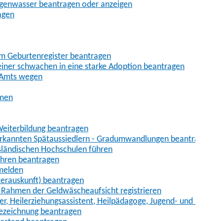
egenwasser beantragen oder anzeigen
agen
im Geburtenregister beantragen
iner schwachen in eine starke Adoption beantragen
 Amts wegen
hmen
eiterbildung beantragen
erkannten Spätaussiedlern - Gradumwandlungen beantragen
sländischen Hochschulen führen
ahren beantragen
nmelden
terauskunft) beantragen
im Rahmen der Geldwäscheaufsicht registrieren
ger, Heilerziehungsassistent, Heilpädagoge, Jugend- und Heimer
bezeichnung beantragen