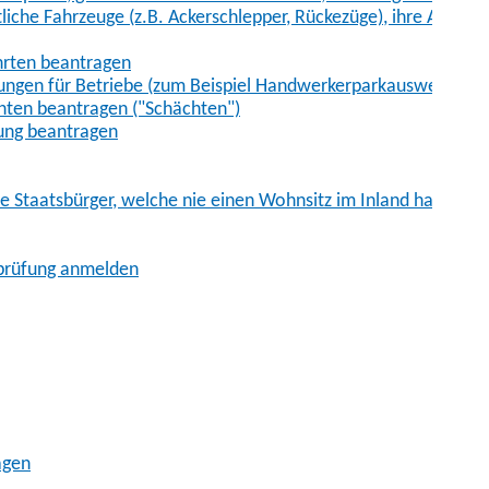
iche Fahrzeuge (z.B. Ackerschlepper, Rückezüge), ihre Anhänge
hrten beantragen
ungen für Betriebe (zum Beispiel Handwerkerparkausweis)
ten beantragen ("Schächten")
ung beantragen
he Staatsbürger, welche nie einen Wohnsitz im Inland hatten
sprüfung anmelden
agen