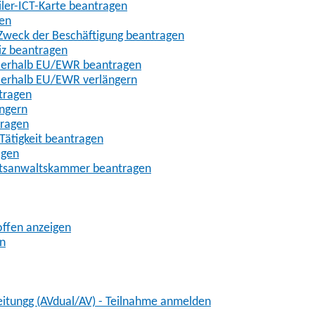
iler-ICT-Karte beantragen
gen
m Zweck der Beschäftigung beantragen
iz beantragen
außerhalb EU/EWR beantragen
ußerhalb EU/EWR verlängern
tragen
ängern
tragen
Tätigkeit beantragen
agen
chtsanwaltskammer beantragen
offen anzeigen
en
eitungg (AVdual/AV) - Teilnahme anmelden