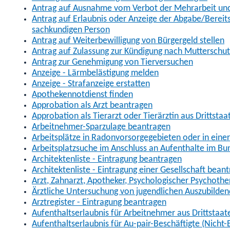
Antrag auf Ausnahme vom Verbot der Mehrarbeit und 
Antrag auf Erlaubnis oder Anzeige der Abgabe/Berei
sachkundigen Person
Antrag auf Weiterbewilligung von Bürgergeld stellen
Antrag auf Zulassung zur Kündigung nach Mutterschu
Antrag zur Genehmigung von Tierversuchen
Anzeige - Lärmbelästigung melden
Anzeige - Strafanzeige erstatten
Apothekennotdienst finden
Approbation als Arzt beantragen
Approbation als Tierarzt oder Tierärztin aus Drittsta
Arbeitnehmer-Sparzulage beantragen
Arbeitsplätze in Radonvorsorgegebieten oder in ein
Arbeitsplatzsuche im Anschluss an Aufenthalte im Bu
Architektenliste - Eintragung beantragen
Architektenliste - Eintragung einer Gesellschaft bean
Arzt, Zahnarzt, Apotheker, Psychologischer Psychoth
Ärztliche Untersuchung von jugendlichen Auszubilden
Arztregister - Eintragung beantragen
Aufenthaltserlaubnis für Arbeitnehmer aus Drittstaat
Aufenthaltserlaubnis für Au-pair-Beschäftigte (Nich