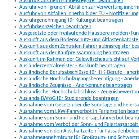
Ausdruck aus dem Handelsregister beantragen
Ausfuhr von "grünen" Abfällen zur Verwertung inner
Ausfuhr von Abfällen innerhalb der EU - Notifizierun
Ausfuhrgenehmigung für Kulturgut beantragen
Ausfuhrkennzeichen beantragen
Ausgesetzte oder freilaufende Haustiere melden (Fun
Auskunft aus dem Bodenschutz- und Altlastenkataste
Auskunft aus dem Zentralen Fahrerlaubnisregister be
Auskunft aus der Kaufpreissammlung beantragen
Auskunft im Rahmen der Geldwäscheaufsicht auf Verl
Ausländerzentralregister - Auskunft beantragen
Ausländische Berufsabschlüsse für IHK-Berufe - aner
Ausländische Hochschulzugangsberechtigung - Anerk
Ausländische Zeugnisse - Anerkennung beantragen
Ausländischer Hochschulabschluss - Zeugnisbewertu
Auslands-BAföG für Studierende beantragen
Ausnahme vom Gesetz über die Sonntage und Feiert
Ausnahme vom LKW-Fahrverbot in Ferienzeiten bean
Ausnahme vom Sonn- und Feiertagsfahrverbot beant
Ausnahme vom Verbot der Sonn- und Feiertagsarbeit
Ausnahme von den Abschaltzeiten für Fassadenbele
Ausnahmegenehmigung für Großraum- und Schwertran