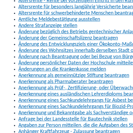
Altersrente - Rente bei vorzeitigem Eintritt in den R
Altersrente für besonders langjährig Versicherte bea
Altersrente für schwerbehinderte Menschen beantra
Amtliche Meldebestätigung ausstellen
Andere Strafanzeige stellen
Änderung bezüglich des Betriebs gentechnischer Anla
Änderung der Gemeinschaftslizenz beantragen
Änderung des Entwicklungsziels einer Ökokonto-Ma
Änderung des Wohnsitzes innerhalb derselben Stadt
Änderung nach Beantragung oder bei Bezug von Bürge
Änderung persönlicher Daten der Hochschule mitteil
Änderungen an die Krankenkasse melden
Anerkennung als gemeinnützige Stiftung beantragen
Anerkennung als Pharmaberater beantragen
Anerkennung als Prüf-, Zertifizierung- oder Überwac
Anerkennung eines ausländischen Lehrerdiploms bea
Anerkennung eines Sachkundelehrgangs für Asbest b
Anerkennung eines Sachkundelehrgangs für Biozid-P
Anerkennung und Bekanntgabe als Sachverständige o
Anfrage bei der Landesstelle für Bautechnik stellen
Angaben zur Person mitteilen, die die Aufgaben des
Anhänger Kraftfahrzeug - Zulassung beantragen