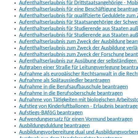
Aufenthaltserlaubnis für Drittstaatsangehörige - Mob
Aufenthaltserlaubnis für eine Beschäftigung beantra
Aufenthaltserlaubnis für qualifizierte Geduldete zu
Aufenthaltserlaubnis für Staatsangehörige der Schwe
Aufenthaltserlaubnis für Studierende aus Staaten 
Aufenthaltserlaubnis für Studierende aus Staaten a
Aufenthaltserlaubnis zum Zweck der Ausbildung bean
Aufenthaltserlaubnis zum Zweck der Ausbildung verl
Aufenthaltserlaubnis zum Zweck der Forschung bean
Aufenthaltserlaubnis zur Ausübung der selbständigen 
Aufgraben einer Straße für Leitungsverlegung beantr
Aufnahme als europäischer Rechtsanwalt in die Re
Aufnahme als Spätaussiedler beantragen
Aufnahme in die Berufsaufbauschule beantragen
Aufnahme in die Berufsoberschule beantragen
Aufnahme von Tätigkeiten mit biologischen Arbeitsst
Aufstieg von Kinderluftballonen - Erlaubnis beantrag
Aufstiegs-BAföG beantragen
Aufwendungsersatz für einen Vormund beantragen
Ausbildungsduldung beantragen
Ausbildungsvorbereitung dual und Ausbildungsvorber