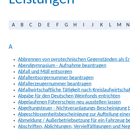
A
B
C
D
E
F
G
H
I
J
K
L
M
N
A
Abbrennen von pyrotechnischen Gegenständen als Erl
Abendgymnasium - Aufnahme beantragen
Abfall und Müll entsorgen
Abfallentsorgernummer beantragen
Abfallerzeugernummer beantragen
Abfallwirtschaftliche Tätigkeit nach Kreislaufwirtscha
Abgabe für den Deutschen Weinfonds entrichten
Abgelaufenen Führerschein neu ausstellen lassen
Abgeltungsteuer - Nichtveranlagungs-Bescheinigung 
Abgeschlossenheitsbescheinigung zur Aufteilung ein
Abmeldung / Außerbetriebsetzung für ein Fahrzeug b
Abschriften, Ablichtungen, Vervielfältigungen und Ne