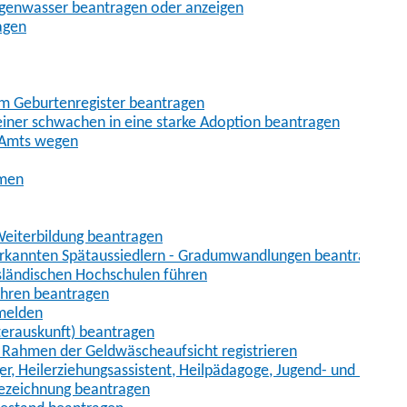
egenwasser beantragen oder anzeigen
agen
im Geburtenregister beantragen
iner schwachen in eine starke Adoption beantragen
 Amts wegen
hmen
eiterbildung beantragen
erkannten Spätaussiedlern - Gradumwandlungen beantragen
sländischen Hochschulen führen
ahren beantragen
nmelden
terauskunft) beantragen
im Rahmen der Geldwäscheaufsicht registrieren
ger, Heilerziehungsassistent, Heilpädagoge, Jugend- und Heimer
bezeichnung beantragen