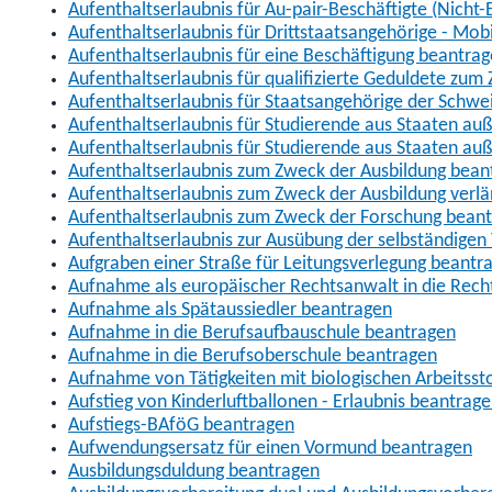
Aufenthaltserlaubnis für Au-pair-Beschäftigte (Nich
Aufenthaltserlaubnis für Drittstaatsangehörige - Mob
Aufenthaltserlaubnis für eine Beschäftigung beantra
Aufenthaltserlaubnis für qualifizierte Geduldete zu
Aufenthaltserlaubnis für Staatsangehörige der Schwe
Aufenthaltserlaubnis für Studierende aus Staaten 
Aufenthaltserlaubnis für Studierende aus Staaten a
Aufenthaltserlaubnis zum Zweck der Ausbildung bean
Aufenthaltserlaubnis zum Zweck der Ausbildung verl
Aufenthaltserlaubnis zum Zweck der Forschung bean
Aufenthaltserlaubnis zur Ausübung der selbständigen 
Aufgraben einer Straße für Leitungsverlegung beantr
Aufnahme als europäischer Rechtsanwalt in die Re
Aufnahme als Spätaussiedler beantragen
Aufnahme in die Berufsaufbauschule beantragen
Aufnahme in die Berufsoberschule beantragen
Aufnahme von Tätigkeiten mit biologischen Arbeitsst
Aufstieg von Kinderluftballonen - Erlaubnis beantrag
Aufstiegs-BAföG beantragen
Aufwendungsersatz für einen Vormund beantragen
Ausbildungsduldung beantragen