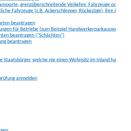
sporte, grenzüberschreitende Verkehre, Fahrzeuge oder Fah
iche Fahrzeuge (z.B. Ackerschlepper, Rückezüge), ihre Anhänge
hrten beantragen
ungen für Betriebe (zum Beispiel Handwerkerparkausweis)
ten beantragen ("Schächten")
ung beantragen
he Staatsbürger, welche nie einen Wohnsitz im Inland hatten
sprüfung anmelden
agen