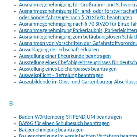
Ausnahmegenehmigung für Großraum- und Schwertran
Ausnahmegenehmigung für land- oder forstwirtschaftl
oder Sonderfahrzeuge nach § 70 StVZO beantragen
Ausnahmegenehmigung nach § 70 StVZO für Einzelfa
Ausnahmegenehmigung Parkerlaubnis, Parkerleichter
Ausnahmegenehmigung zum betäubungslosen Schlach
Ausnahmen von Vorschriften der Gefahrstoffverordn
Ausschlagung der Erbschaft erklären
Ausstellung einer Eheurkunde beantragen
Ausstellung eines Ehefähigkeitszeugnisses für deutsc
Ausstellung eines Leichenpasses beantragen
Ausweispflicht - Befreiung beantragen
Auszubildende im Obst- und Gartenbau zur Abschlus
B
Baden-Württemberg-STIPENDIUM beantragen
BAföG für einen Schulbesuch beantragen
Baugenehmigung beantragen
Baugenehmigung im vereinfachten Verfahren beantr