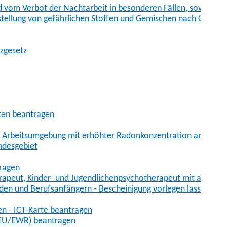
vom Verbot der Nachtarbeit in besonderen Fällen, sowie der
tstellung von gefährlichen Stoffen und Gemischen nach Chem
tzgesetz
aten beantragen
er Arbeitsumgebung mit erhöhter Radonkonzentration anmelde
ndesgebiet
tragen
erapeut, Kinder- und Jugendlichenpsychotherapeut mit auslän
den und Berufsanfängern - Bescheinigung vorlegen lassen
en - ICT-Karte beantragen
t-EU/EWR) beantragen