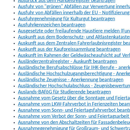
Ausdruck aus dem Handelsregister beantragen
Ausfuhr von "grünen" Abfällen zur Verwertung inner
Ausfuhr von Abfällen innerhalb der EU - Notifizierun
Ausfuhrgenehmigung für Kulturgut beantragen
Ausfuhrkennzeichen beantragen
Ausgesetzte oder freilaufende Haustiere melden (Fun
Auskunft aus dem Bodenschutz- und Altlastenkataste
Auskunft aus dem Zentralen Fahrerlaubnisregister be
Auskunft aus der Kaufpreissammlung beantragen
Auskunft im Rahmen der Geldwäscheaufsicht auf Verl
Ausländerzentralregister - Auskunft beantragen
Ausländische Berufsabschlüsse für IHK-Berufe - aner
Ausländische Hochschulzugangsberechtigung - Anerk
Ausländische Zeugnisse - Anerkennung beantragen
Ausländischer Hochschulabschluss - Zeugnisbewertu
Auslands-BAföG für Studierende beantragen
Ausnahme vom Gesetz über die Sonntage und Feiert
Ausnahme vom LKW-Fahrverbot in Ferienzeiten bean
Ausnahme vom Sonn- und Feiertagsfahrverbot beant
Ausnahme vom Verbot der Sonn- und Feiertagsarbeit
Ausnahme von den Abschaltzeiten für Fassadenbele
Ausnahmegenehmigung für Großraum- und Schwertran