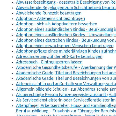
Abwasserbeseitigung - dezentrale Beseitigung von R
Abweichende Regelungen zum Schichtbetrieb beantr
Abweichende Ruhezeit beantragen
Adoption - Akteneinsicht beantragen
Adoption - sich als Adoptiveltern bewerben
Adoption eines ausländischen Kindes - Beurkundung 
Adoption eines ausländischen Kindes - Umwandlung e
Adoption eines deutschen Kindes - Beurkundung von
Adoption eines erwachsenen Menschen beantragen
Adoptionspflege eines minderjährigen Kindes aufne
Adressänderung auf der eID-Karte beantragen
Adressbuch - Eintrag sperren lassen
Akademische Gesundheitsberufe - Anerkennung der W
Akademische Grade, Titel und Bezeichnungen bei an
Akademische Grade, Titel und Bezeichnungen von au
Akteneinsicht in und außerhalb von Verwaltungsverf
Allgemein bildende Schulen - zur Abendrealschule a
Als berechtigte Person Fahrzeugregisterauskunft (Hal
Als Servicedienstleisterin oder Servicedienstleister 
Altenpfleger, Arbeitserzieher, Haus- und Familienpfle
Berufsausbildung – Erlaubnis zur Führung der Berufs