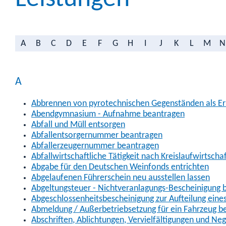
A
B
C
D
E
F
G
H
I
J
K
L
M
N
A
Abbrennen von pyrotechnischen Gegenständen als Erl
Abendgymnasium - Aufnahme beantragen
Abfall und Müll entsorgen
Abfallentsorgernummer beantragen
Abfallerzeugernummer beantragen
Abfallwirtschaftliche Tätigkeit nach Kreislaufwirtscha
Abgabe für den Deutschen Weinfonds entrichten
Abgelaufenen Führerschein neu ausstellen lassen
Abgeltungsteuer - Nichtveranlagungs-Bescheinigung 
Abgeschlossenheitsbescheinigung zur Aufteilung ein
Abmeldung / Außerbetriebsetzung für ein Fahrzeug b
Abschriften, Ablichtungen, Vervielfältigungen und Ne