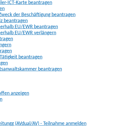
iler-ICT-Karte beantragen
gen
m Zweck der Beschäftigung beantragen
iz beantragen
außerhalb EU/EWR beantragen
ußerhalb EU/EWR verlängern
tragen
ängern
tragen
Tätigkeit beantragen
agen
chtsanwaltskammer beantragen
offen anzeigen
en
eitungg (AVdual/AV) - Teilnahme anmelden