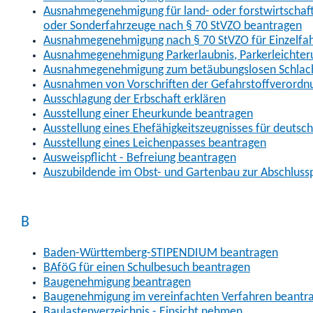
Ausnahmegenehmigung für land- oder forstwirtschaftl
oder Sonderfahrzeuge nach § 70 StVZO beantragen
Ausnahmegenehmigung nach § 70 StVZO für Einzelfa
Ausnahmegenehmigung Parkerlaubnis, Parkerleichter
Ausnahmegenehmigung zum betäubungslosen Schlach
Ausnahmen von Vorschriften der Gefahrstoffverordn
Ausschlagung der Erbschaft erklären
Ausstellung einer Eheurkunde beantragen
Ausstellung eines Ehefähigkeitszeugnisses für deutsc
Ausstellung eines Leichenpasses beantragen
Ausweispflicht - Befreiung beantragen
Auszubildende im Obst- und Gartenbau zur Abschlus
B
Baden-Württemberg-STIPENDIUM beantragen
BAföG für einen Schulbesuch beantragen
Baugenehmigung beantragen
Baugenehmigung im vereinfachten Verfahren beantr
Baulastenverzeichnis - Einsicht nehmen