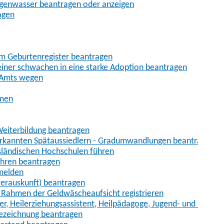
egenwasser beantragen oder anzeigen
agen
im Geburtenregister beantragen
iner schwachen in eine starke Adoption beantragen
 Amts wegen
hmen
eiterbildung beantragen
erkannten Spätaussiedlern - Gradumwandlungen beantragen
sländischen Hochschulen führen
ahren beantragen
nmelden
terauskunft) beantragen
im Rahmen der Geldwäscheaufsicht registrieren
ger, Heilerziehungsassistent, Heilpädagoge, Jugend- und Heimer
bezeichnung beantragen