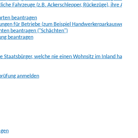
iche Fahrzeuge (z.B. Ackerschlepper, Rückezüge), ihre Anhänge
hrten beantragen
ungen für Betriebe (zum Beispiel Handwerkerparkausweis)
ten beantragen ("Schächten")
ung beantragen
he Staatsbürger, welche nie einen Wohnsitz im Inland hatten
sprüfung anmelden
agen