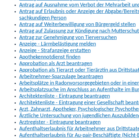
Antrag auf Ausnahme vom Verbot der Mehrarbeit und 
Antrag auf Erlaubnis oder Anzeige der Abgabe/Berei
sachkundigen Person
Antrag auf Weiterbewilligung von Bürgergeld stellen
Antrag auf Zulassung zur Kündigung nach Mutterschu
Antrag zur Genehmigung von Tierversuchen
Anzeige - Lärmbelästigung melden
Anzeige - Strafanzeige erstatten
Apothekennotdienst finden
Approbation als Arzt beantragen
Approbation als Tierarzt oder Tierärztin aus Drittsta
Arbeitnehmer-Sparzulage beantragen
Arbeitsplätze in Radonvorsorgegebieten oder in ein
Arbeitsplatzsuche im Anschluss an Aufenthalte im Bu
Architektenliste - Eintragung beantragen
Architektenliste - Eintragung einer Gesellschaft bean
Arzt, Zahnarzt, Apotheker, Psychologischer Psychoth
Ärztliche Untersuchung von jugendlichen Auszubilden
Arztregister - Eintragung beantragen
Aufenthaltserlaubnis für Arbeitnehmer aus Drittstaat
Aufenthaltserlaubnis für Au-pair-Beschäftigte (Nich