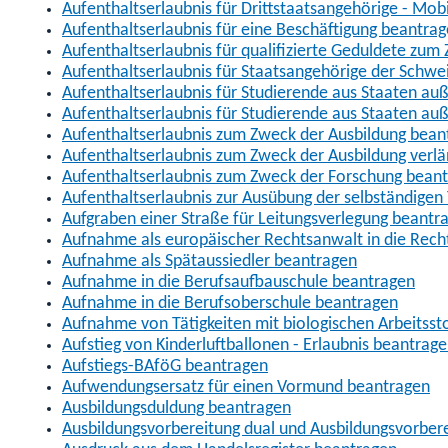
Aufenthaltserlaubnis für Drittstaatsangehörige - Mob
Aufenthaltserlaubnis für eine Beschäftigung beantra
Aufenthaltserlaubnis für qualifizierte Geduldete zu
Aufenthaltserlaubnis für Staatsangehörige der Schwe
Aufenthaltserlaubnis für Studierende aus Staaten 
Aufenthaltserlaubnis für Studierende aus Staaten a
Aufenthaltserlaubnis zum Zweck der Ausbildung bean
Aufenthaltserlaubnis zum Zweck der Ausbildung verl
Aufenthaltserlaubnis zum Zweck der Forschung bean
Aufenthaltserlaubnis zur Ausübung der selbständigen 
Aufgraben einer Straße für Leitungsverlegung beantr
Aufnahme als europäischer Rechtsanwalt in die Re
Aufnahme als Spätaussiedler beantragen
Aufnahme in die Berufsaufbauschule beantragen
Aufnahme in die Berufsoberschule beantragen
Aufnahme von Tätigkeiten mit biologischen Arbeitsst
Aufstieg von Kinderluftballonen - Erlaubnis beantrag
Aufstiegs-BAföG beantragen
Aufwendungsersatz für einen Vormund beantragen
Ausbildungsduldung beantragen
Ausbildungsvorbereitung dual und Ausbildungsvorber