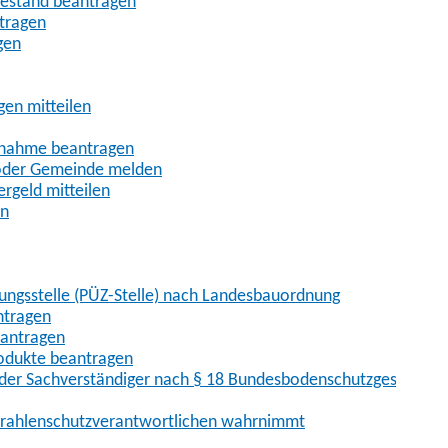
uhestand beantragen
ntragen
gen
gen mitteilen
ßnahme beantragen
 oder Gemeinde melden
rgeld mitteilen
en
hungsstelle (PÜZ-Stelle) nach Landesbauordnung
ntragen
eantragen
rodukte beantragen
der Sachverständiger nach § 18 Bundesbodenschutzgesetz
 Strahlenschutzverantwortlichen wahrnimmt