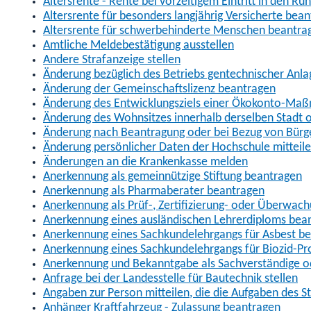
Altersrente - Rente bei vorzeitigem Eintritt in den R
Altersrente für besonders langjährig Versicherte bea
Altersrente für schwerbehinderte Menschen beantra
Amtliche Meldebestätigung ausstellen
Andere Strafanzeige stellen
Änderung bezüglich des Betriebs gentechnischer Anla
Änderung der Gemeinschaftslizenz beantragen
Änderung des Entwicklungsziels einer Ökokonto-Ma
Änderung des Wohnsitzes innerhalb derselben Stadt
Änderung nach Beantragung oder bei Bezug von Bürge
Änderung persönlicher Daten der Hochschule mitteil
Änderungen an die Krankenkasse melden
Anerkennung als gemeinnützige Stiftung beantragen
Anerkennung als Pharmaberater beantragen
Anerkennung als Prüf-, Zertifizierung- oder Überwac
Anerkennung eines ausländischen Lehrerdiploms bea
Anerkennung eines Sachkundelehrgangs für Asbest b
Anerkennung eines Sachkundelehrgangs für Biozid-P
Anerkennung und Bekanntgabe als Sachverständige o
Anfrage bei der Landesstelle für Bautechnik stellen
Angaben zur Person mitteilen, die die Aufgaben des
Anhänger Kraftfahrzeug - Zulassung beantragen