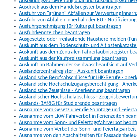
Ausbildungsvorbereitung dual und Ausbildungsvorber
Ausdruck aus dem Handelsregister beantragen
Ausfuhr von "grünen" Abfällen zur Verwertung inner
Ausfuhr von Abfällen innerhalb der EU - Notifizierun
Ausfuhrgenehmigung für Kulturgut beantragen
Ausfuhrkennzeichen beantragen
Ausgesetzte oder freilaufende Haustiere melden (Fun
Auskunft aus dem Bodenschutz- und Altlastenkataste
Auskunft aus dem Zentralen Fahrerlaubnisregister be
Auskunft aus der Kaufpreissammlung beantragen
Auskunft im Rahmen der Geldwäscheaufsicht auf Verl
Ausländerzentralregister - Auskunft beantragen
Ausländische Berufsabschlüsse für IHK-Berufe - aner
Ausländische Hochschulzugangsberechtigung - Anerk
Ausländische Zeugnisse - Anerkennung beantragen
Ausländischer Hochschulabschluss - Zeugnisbewertu
Auslands-BAföG für Studierende beantragen
Ausnahme vom Gesetz über die Sonntage und Feiert
Ausnahme vom LKW-Fahrverbot in Ferienzeiten bean
Ausnahme vom Sonn- und Feiertagsfahrverbot beant
Ausnahme vom Verbot der Sonn- und Feiertagsarbeit
Ausnahme von den Abschaltzeiten für Fassadenbele