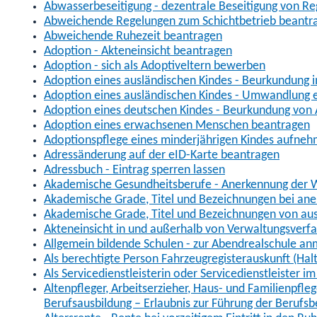
Abwasserbeseitigung - dezentrale Beseitigung von R
Abweichende Regelungen zum Schichtbetrieb beantr
Abweichende Ruhezeit beantragen
Adoption - Akteneinsicht beantragen
Adoption - sich als Adoptiveltern bewerben
Adoption eines ausländischen Kindes - Beurkundung 
Adoption eines ausländischen Kindes - Umwandlung e
Adoption eines deutschen Kindes - Beurkundung von
Adoption eines erwachsenen Menschen beantragen
Adoptionspflege eines minderjährigen Kindes aufne
Adressänderung auf der eID-Karte beantragen
Adressbuch - Eintrag sperren lassen
Akademische Gesundheitsberufe - Anerkennung der W
Akademische Grade, Titel und Bezeichnungen bei an
Akademische Grade, Titel und Bezeichnungen von au
Akteneinsicht in und außerhalb von Verwaltungsverf
Allgemein bildende Schulen - zur Abendrealschule a
Als berechtigte Person Fahrzeugregisterauskunft (Hal
Als Servicedienstleisterin oder Servicedienstleister 
Altenpfleger, Arbeitserzieher, Haus- und Familienpfle
Berufsausbildung – Erlaubnis zur Führung der Berufs