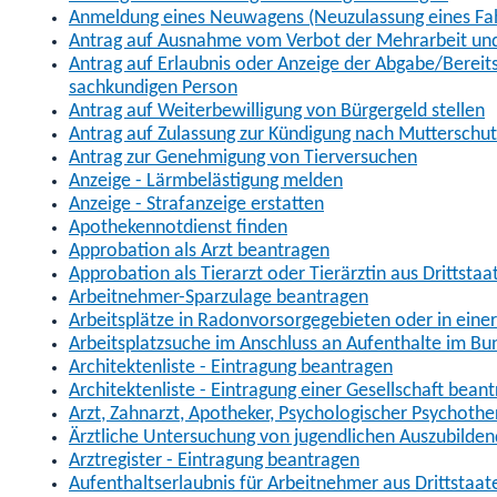
Anmeldung eines Neuwagens (Neuzulassung eines Fa
Antrag auf Ausnahme vom Verbot der Mehrarbeit und 
Antrag auf Erlaubnis oder Anzeige der Abgabe/Berei
sachkundigen Person
Antrag auf Weiterbewilligung von Bürgergeld stellen
Antrag auf Zulassung zur Kündigung nach Mutterschu
Antrag zur Genehmigung von Tierversuchen
Anzeige - Lärmbelästigung melden
Anzeige - Strafanzeige erstatten
Apothekennotdienst finden
Approbation als Arzt beantragen
Approbation als Tierarzt oder Tierärztin aus Drittsta
Arbeitnehmer-Sparzulage beantragen
Arbeitsplätze in Radonvorsorgegebieten oder in ein
Arbeitsplatzsuche im Anschluss an Aufenthalte im Bu
Architektenliste - Eintragung beantragen
Architektenliste - Eintragung einer Gesellschaft bean
Arzt, Zahnarzt, Apotheker, Psychologischer Psychoth
Ärztliche Untersuchung von jugendlichen Auszubilden
Arztregister - Eintragung beantragen
Aufenthaltserlaubnis für Arbeitnehmer aus Drittstaat