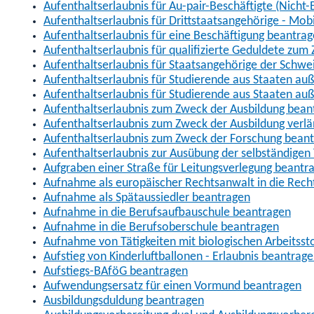
Aufenthaltserlaubnis für Au-pair-Beschäftigte (Nich
Aufenthaltserlaubnis für Drittstaatsangehörige - Mob
Aufenthaltserlaubnis für eine Beschäftigung beantra
Aufenthaltserlaubnis für qualifizierte Geduldete zu
Aufenthaltserlaubnis für Staatsangehörige der Schwe
Aufenthaltserlaubnis für Studierende aus Staaten 
Aufenthaltserlaubnis für Studierende aus Staaten a
Aufenthaltserlaubnis zum Zweck der Ausbildung bean
Aufenthaltserlaubnis zum Zweck der Ausbildung verl
Aufenthaltserlaubnis zum Zweck der Forschung bean
Aufenthaltserlaubnis zur Ausübung der selbständigen 
Aufgraben einer Straße für Leitungsverlegung beantr
Aufnahme als europäischer Rechtsanwalt in die Re
Aufnahme als Spätaussiedler beantragen
Aufnahme in die Berufsaufbauschule beantragen
Aufnahme in die Berufsoberschule beantragen
Aufnahme von Tätigkeiten mit biologischen Arbeitsst
Aufstieg von Kinderluftballonen - Erlaubnis beantrag
Aufstiegs-BAföG beantragen
Aufwendungsersatz für einen Vormund beantragen
Ausbildungsduldung beantragen