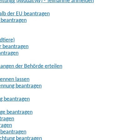
eitungg (AVdual/AV) - Teilnahme anmelden
halb der EU beantragen
g beantragen
dtiere)
r beantragen
antragen
angen der Behörde erteilen
kennen lassen
ennung beantragen
ng beantragen
age beantragen
tragen
ragen
 beantragen
uchtung beantragen