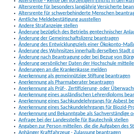
Altersrente - Rente bei vorzeitigem Eintritt in den R
Altersrente für besonders langjährig Versicherte bea
Altersrente für schwerbehinderte Menschen beantra
Amtliche Meldebestätigung ausstellen
Andere Strafanzeige stellen
Änderung bezüglich des Betriebs gentechnischer Anla
Änderung der Gemeinschaftslizenz beantragen
Änderung des Entwicklungsziels einer Ökokonto-Ma
Änderung des Wohnsitzes innerhalb derselben Stadt
Änderung nach Beantragung oder bei Bezug von Bürge
Änderung persönlicher Daten der Hochschule mitteil
Änderungen an die Krankenkasse melden
Anerkennung als gemeinnützige Stiftung beantragen
Anerkennung als Pharmaberater beantragen
Anerkennung als Prüf-, Zertifizierung- oder Überwac
Anerkennung eines ausländischen Lehrerdiploms bea
Anerkennung eines Sachkundelehrgangs für Asbest b
Anerkennung eines Sachkundelehrgangs für Biozid-P
Anerkennung und Bekanntgabe als Sachverständige o
Anfrage bei der Landesstelle für Bautechnik stellen
Angaben zur Person mitteilen, die die Aufgaben des
Anhänger Kraftfahrzeug - Zulassung beantragen