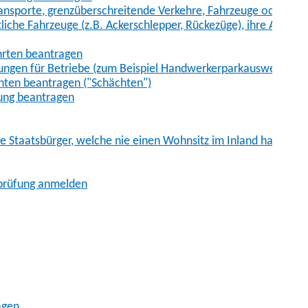
sporte, grenzüberschreitende Verkehre, Fahrzeuge oder Fah
iche Fahrzeuge (z.B. Ackerschlepper, Rückezüge), ihre Anhänge
hrten beantragen
ungen für Betriebe (zum Beispiel Handwerkerparkausweis)
ten beantragen ("Schächten")
ung beantragen
he Staatsbürger, welche nie einen Wohnsitz im Inland hatten
sprüfung anmelden
agen