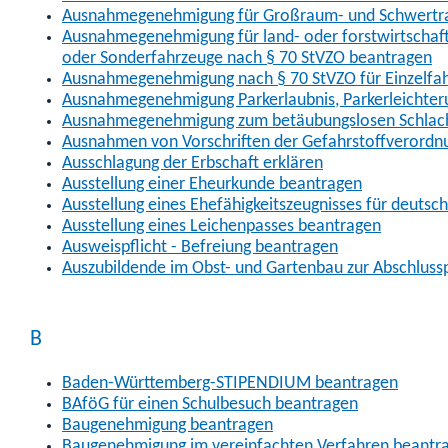
Ausnahmegenehmigung für Großraum- und Schwertran
Ausnahmegenehmigung für land- oder forstwirtschaftl
oder Sonderfahrzeuge nach § 70 StVZO beantragen
Ausnahmegenehmigung nach § 70 StVZO für Einzelfa
Ausnahmegenehmigung Parkerlaubnis, Parkerleichter
Ausnahmegenehmigung zum betäubungslosen Schlach
Ausnahmen von Vorschriften der Gefahrstoffverordn
Ausschlagung der Erbschaft erklären
Ausstellung einer Eheurkunde beantragen
Ausstellung eines Ehefähigkeitszeugnisses für deutsc
Ausstellung eines Leichenpasses beantragen
Ausweispflicht - Befreiung beantragen
Auszubildende im Obst- und Gartenbau zur Abschlus
B
Baden-Württemberg-STIPENDIUM beantragen
BAföG für einen Schulbesuch beantragen
Baugenehmigung beantragen
Baugenehmigung im vereinfachten Verfahren beantr