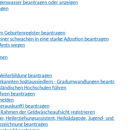
egenwasser beantragen oder anzeigen
agen
im Geburtenregister beantragen
iner schwachen in eine starke Adoption beantragen
 Amts wegen
hmen
eiterbildung beantragen
erkannten Spätaussiedlern - Gradumwandlungen beantragen
sländischen Hochschulen führen
ahren beantragen
nmelden
terauskunft) beantragen
im Rahmen der Geldwäscheaufsicht registrieren
ger, Heilerziehungsassistent, Heilpädagoge, Jugend- und Heimer
bezeichnung beantragen