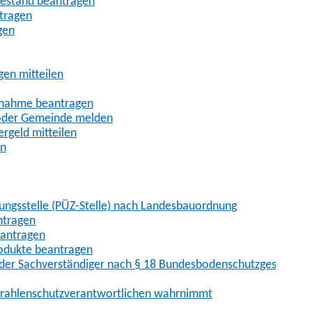
uhestand beantragen
ntragen
gen
gen mitteilen
ßnahme beantragen
 oder Gemeinde melden
rgeld mitteilen
en
hungsstelle (PÜZ-Stelle) nach Landesbauordnung
ntragen
eantragen
rodukte beantragen
der Sachverständiger nach § 18 Bundesbodenschutzgesetz
 Strahlenschutzverantwortlichen wahrnimmt