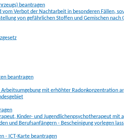
hrzeugs) beantragen
vom Verbot der Nachtarbeit in besonderen Fällen, sowie der
tstellung von gefährlichen Stoffen und Gemischen nach Chem
tzgesetz
aten beantragen
er Arbeitsumgebung mit erhöhter Radonkonzentration anmelde
ndesgebiet
tragen
erapeut, Kinder- und Jugendlichenpsychotherapeut mit auslän
den und Berufsanfängern - Bescheinigung vorlegen lassen
en - ICT-Karte beantragen