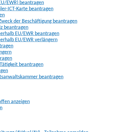
t-EU/EWR) beantragen
iler-ICT-Karte beantragen
gen
m Zweck der Beschäftigung beantragen
iz beantragen
außerhalb EU/EWR beantragen
ußerhalb EU/EWR verlängern
tragen
ängern
tragen
Tätigkeit beantragen
agen
chtsanwaltskammer beantragen
offen anzeigen
en