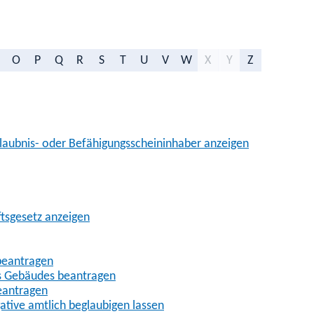
O
P
Q
R
S
T
U
V
W
X
Y
Z
aubnis- oder Befähigungsscheininhaber anzeigen
ftsgesetz anzeigen
beantragen
es Gebäudes beantragen
eantragen
gative amtlich beglaubigen lassen