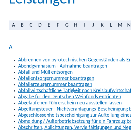
A
B
C
D
E
F
G
H
I
J
K
L
M
N
A
Abbrennen von pyrotechnischen Gegenständen als Erl
Abendgymnasium - Aufnahme beantragen
Abfall und Müll entsorgen
Abfallentsorgernummer beantragen
Abfallerzeugernummer beantragen
Abfallwirtschaftliche Tätigkeit nach Kreislaufwirtscha
Abgabe für den Deutschen Weinfonds entrichten
Abgelaufenen Führerschein neu ausstellen lassen
Abgeltungsteuer - Nichtveranlagungs-Bescheinigung 
Abgeschlossenheitsbescheinigung zur Aufteilung ein
Abmeldung / Außerbetriebsetzung für ein Fahrzeug b
Abschriften, Ablichtungen, Vervielfältigungen und Ne