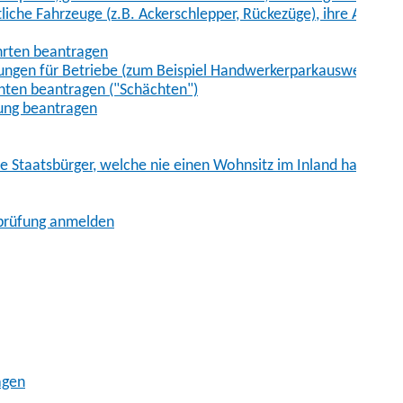
iche Fahrzeuge (z.B. Ackerschlepper, Rückezüge), ihre Anhänge
hrten beantragen
ungen für Betriebe (zum Beispiel Handwerkerparkausweis)
ten beantragen ("Schächten")
ung beantragen
he Staatsbürger, welche nie einen Wohnsitz im Inland hatten
sprüfung anmelden
agen