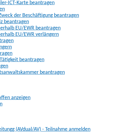
iler-ICT-Karte beantragen
gen
m Zweck der Beschäftigung beantragen
iz beantragen
außerhalb EU/EWR beantragen
ußerhalb EU/EWR verlängern
tragen
ängern
tragen
Tätigkeit beantragen
agen
chtsanwaltskammer beantragen
offen anzeigen
en
eitungg (AVdual/AV) - Teilnahme anmelden