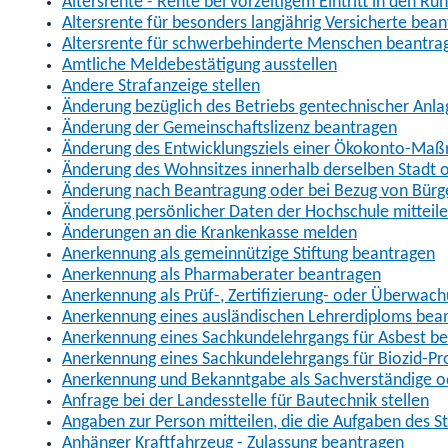
Altersrente - Rente bei vorzeitigem Eintritt in den R
Altersrente für besonders langjährig Versicherte bea
Altersrente für schwerbehinderte Menschen beantra
Amtliche Meldebestätigung ausstellen
Andere Strafanzeige stellen
Änderung bezüglich des Betriebs gentechnischer Anla
Änderung der Gemeinschaftslizenz beantragen
Änderung des Entwicklungsziels einer Ökokonto-Ma
Änderung des Wohnsitzes innerhalb derselben Stadt
Änderung nach Beantragung oder bei Bezug von Bürge
Änderung persönlicher Daten der Hochschule mitteil
Änderungen an die Krankenkasse melden
Anerkennung als gemeinnützige Stiftung beantragen
Anerkennung als Pharmaberater beantragen
Anerkennung als Prüf-, Zertifizierung- oder Überwac
Anerkennung eines ausländischen Lehrerdiploms bea
Anerkennung eines Sachkundelehrgangs für Asbest b
Anerkennung eines Sachkundelehrgangs für Biozid-P
Anerkennung und Bekanntgabe als Sachverständige o
Anfrage bei der Landesstelle für Bautechnik stellen
Angaben zur Person mitteilen, die die Aufgaben des
Anhänger Kraftfahrzeug - Zulassung beantragen