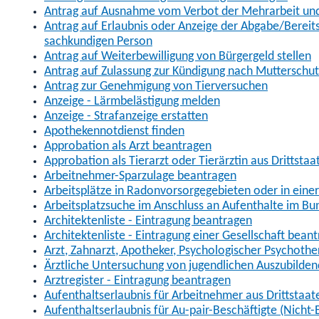
Antrag auf Ausnahme vom Verbot der Mehrarbeit und 
Antrag auf Erlaubnis oder Anzeige der Abgabe/Berei
sachkundigen Person
Antrag auf Weiterbewilligung von Bürgergeld stellen
Antrag auf Zulassung zur Kündigung nach Mutterschu
Antrag zur Genehmigung von Tierversuchen
Anzeige - Lärmbelästigung melden
Anzeige - Strafanzeige erstatten
Apothekennotdienst finden
Approbation als Arzt beantragen
Approbation als Tierarzt oder Tierärztin aus Drittsta
Arbeitnehmer-Sparzulage beantragen
Arbeitsplätze in Radonvorsorgegebieten oder in ein
Arbeitsplatzsuche im Anschluss an Aufenthalte im Bu
Architektenliste - Eintragung beantragen
Architektenliste - Eintragung einer Gesellschaft bean
Arzt, Zahnarzt, Apotheker, Psychologischer Psychoth
Ärztliche Untersuchung von jugendlichen Auszubilden
Arztregister - Eintragung beantragen
Aufenthaltserlaubnis für Arbeitnehmer aus Drittstaat
Aufenthaltserlaubnis für Au-pair-Beschäftigte (Nich