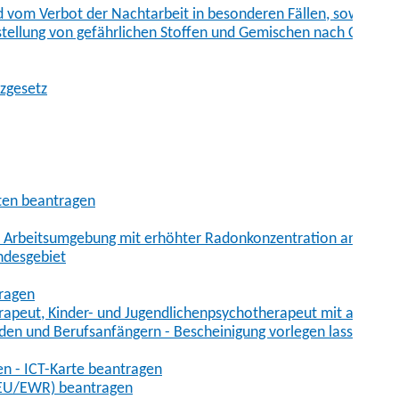
vom Verbot der Nachtarbeit in besonderen Fällen, sowie der
tstellung von gefährlichen Stoffen und Gemischen nach Chem
tzgesetz
aten beantragen
er Arbeitsumgebung mit erhöhter Radonkonzentration anmelde
ndesgebiet
tragen
erapeut, Kinder- und Jugendlichenpsychotherapeut mit auslän
den und Berufsanfängern - Bescheinigung vorlegen lassen
en - ICT-Karte beantragen
t-EU/EWR) beantragen