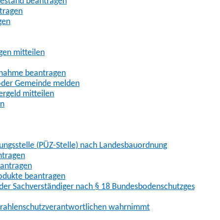
uhestand beantragen
ntragen
gen
gen mitteilen
ßnahme beantragen
 oder Gemeinde melden
rgeld mitteilen
en
hungsstelle (PÜZ-Stelle) nach Landesbauordnung
ntragen
eantragen
rodukte beantragen
der Sachverständiger nach § 18 Bundesbodenschutzgesetz
 Strahlenschutzverantwortlichen wahrnimmt