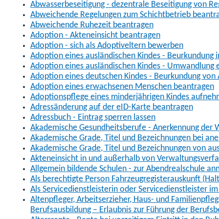
Abwasserbeseitigung - dezentrale Beseitigung von R
Abweichende Regelungen zum Schichtbetrieb beantr
Abweichende Ruhezeit beantragen
Adoption - Akteneinsicht beantragen
Adoption - sich als Adoptiveltern bewerben
Adoption eines ausländischen Kindes - Beurkundung 
Adoption eines ausländischen Kindes - Umwandlung e
Adoption eines deutschen Kindes - Beurkundung von
Adoption eines erwachsenen Menschen beantragen
Adoptionspflege eines minderjährigen Kindes aufne
Adressänderung auf der eID-Karte beantragen
Adressbuch - Eintrag sperren lassen
Akademische Gesundheitsberufe - Anerkennung der W
Akademische Grade, Titel und Bezeichnungen bei an
Akademische Grade, Titel und Bezeichnungen von au
Akteneinsicht in und außerhalb von Verwaltungsverf
Allgemein bildende Schulen - zur Abendrealschule a
Als berechtigte Person Fahrzeugregisterauskunft (Hal
Als Servicedienstleisterin oder Servicedienstleister 
Altenpfleger, Arbeitserzieher, Haus- und Familienpfle
Berufsausbildung – Erlaubnis zur Führung der Berufs