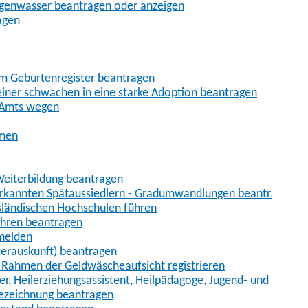
egenwasser beantragen oder anzeigen
agen
im Geburtenregister beantragen
iner schwachen in eine starke Adoption beantragen
 Amts wegen
hmen
eiterbildung beantragen
erkannten Spätaussiedlern - Gradumwandlungen beantragen
sländischen Hochschulen führen
ahren beantragen
nmelden
terauskunft) beantragen
im Rahmen der Geldwäscheaufsicht registrieren
ger, Heilerziehungsassistent, Heilpädagoge, Jugend- und Heimer
bezeichnung beantragen