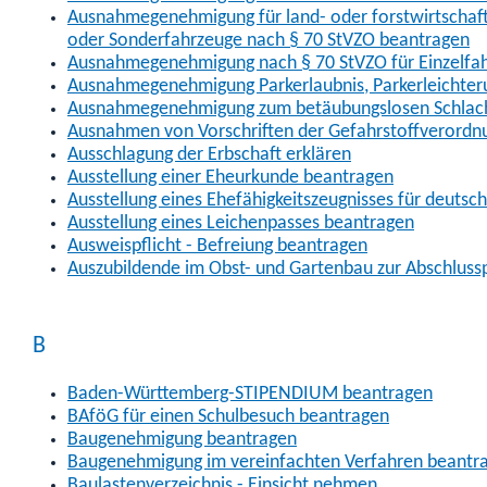
Ausnahmegenehmigung für land- oder forstwirtschaftl
oder Sonderfahrzeuge nach § 70 StVZO beantragen
Ausnahmegenehmigung nach § 70 StVZO für Einzelfa
Ausnahmegenehmigung Parkerlaubnis, Parkerleichter
Ausnahmegenehmigung zum betäubungslosen Schlach
Ausnahmen von Vorschriften der Gefahrstoffverordn
Ausschlagung der Erbschaft erklären
Ausstellung einer Eheurkunde beantragen
Ausstellung eines Ehefähigkeitszeugnisses für deutsc
Ausstellung eines Leichenpasses beantragen
Ausweispflicht - Befreiung beantragen
Auszubildende im Obst- und Gartenbau zur Abschlus
B
Baden-Württemberg-STIPENDIUM beantragen
BAföG für einen Schulbesuch beantragen
Baugenehmigung beantragen
Baugenehmigung im vereinfachten Verfahren beantr
Baulastenverzeichnis - Einsicht nehmen