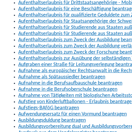
Aufenthaltserlaubnis für Drittstaatsangehörige - Mob
Aufenthaltserlaubnis für eine Beschäftigung beantra
Aufenthaltserlaubnis für qualifizierte Geduldete zu
Aufenthaltserlaubnis für Staatsangehörige der Schwe
Aufenthaltserlaubnis für Studierende aus Staaten 
Aufenthaltserlaubnis für Studierende aus Staaten a
Aufenthaltserlaubnis zum Zweck der Ausbildung bean
Aufenthaltserlaubnis zum Zweck der Ausbildung verl
Aufenthaltserlaubnis zum Zweck der Forschung bean
Aufenthaltserlaubnis zur Ausübung der selbständigen 
Aufgraben einer Straße für Leitungsverlegung beantr
Aufnahme als europäischer Rechtsanwalt in die Re
Aufnahme als Spätaussiedler beantragen
Aufnahme in die Berufsaufbauschule beantragen
Aufnahme in die Berufsoberschule beantragen
Aufnahme von Tätigkeiten mit biologischen Arbeitsst
Aufstieg von Kinderluftballonen - Erlaubnis beantrag
Aufstiegs-BAföG beantragen
Aufwendungsersatz für einen Vormund beantragen
Ausbildungsduldung beantragen
Ausbildungsvorbereitung dual und Ausbildungsvorber