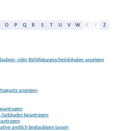
O
P
Q
R
S
T
U
V
W
X
Y
Z
aubnis- oder Befähigungsscheininhaber anzeigen
ftsgesetz anzeigen
beantragen
es Gebäudes beantragen
eantragen
gative amtlich beglaubigen lassen