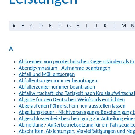
A
B
C
D
E
F
G
H
I
J
K
L
M
N
A
Abbrennen von pyrotechnischen Gegenständen als Erl
Abendgymnasium - Aufnahme beantragen
Abfall und Müll entsorgen
Abfallentsorgernummer beantragen
Abfallerzeugernummer beantragen
Abfallwirtschaftliche Tätigkeit nach Kreislaufwirtscha
Abgabe für den Deutschen Weinfonds entrichten
Abgelaufenen Führerschein neu ausstellen lassen
Abgeltungsteuer - Nichtveranlagungs-Bescheinigung 
Abgeschlossenheitsbescheinigung zur Aufteilung ein
Abmeldung / Außerbetriebsetzung für ein Fahrzeug b
Abschriften, Ablichtungen, Vervielfältigungen und Ne