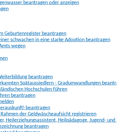
egenwasser beantragen oder anzeigen
agen
im Geburtenregister beantragen
iner schwachen in eine starke Adoption beantragen
 Amts wegen
hmen
eiterbildung beantragen
erkannten Spätaussiedlern - Gradumwandlungen beantragen
sländischen Hochschulen führen
ahren beantragen
nmelden
terauskunft) beantragen
im Rahmen der Geldwäscheaufsicht registrieren
ger, Heilerziehungsassistent, Heilpädagoge, Jugend- und Heimer
bezeichnung beantragen