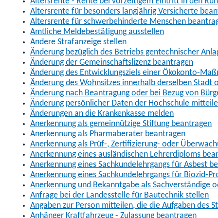
Altersrente - Rente bei vorzeitigem Eintritt in den R
Altersrente für besonders langjährig Versicherte bea
Altersrente für schwerbehinderte Menschen beantra
Amtliche Meldebestätigung ausstellen
Andere Strafanzeige stellen
Änderung bezüglich des Betriebs gentechnischer Anla
Änderung der Gemeinschaftslizenz beantragen
Änderung des Entwicklungsziels einer Ökokonto-Ma
Änderung des Wohnsitzes innerhalb derselben Stadt
Änderung nach Beantragung oder bei Bezug von Bürge
Änderung persönlicher Daten der Hochschule mitteil
Änderungen an die Krankenkasse melden
Anerkennung als gemeinnützige Stiftung beantragen
Anerkennung als Pharmaberater beantragen
Anerkennung als Prüf-, Zertifizierung- oder Überwac
Anerkennung eines ausländischen Lehrerdiploms bea
Anerkennung eines Sachkundelehrgangs für Asbest b
Anerkennung eines Sachkundelehrgangs für Biozid-P
Anerkennung und Bekanntgabe als Sachverständige o
Anfrage bei der Landesstelle für Bautechnik stellen
Angaben zur Person mitteilen, die die Aufgaben des
Anhänger Kraftfahrzeug - Zulassung beantragen