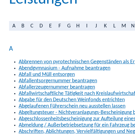
A
B
C
D
E
F
G
H
I
J
K
L
M
N
A
Abbrennen von pyrotechnischen Gegenständen als Erl
Abendgymnasium - Aufnahme beantragen
Abfall und Müll entsorgen
Abfallentsorgernummer beantragen
Abfallerzeugernummer beantragen
Abfallwirtschaftliche Tätigkeit nach Kreislaufwirtscha
Abgabe für den Deutschen Weinfonds entrichten
Abgelaufenen Führerschein neu ausstellen lassen
Abgeltungsteuer - Nichtveranlagungs-Bescheinigung 
Abgeschlossenheitsbescheinigung zur Aufteilung ein
Abmeldung / Außerbetriebsetzung für ein Fahrzeug b
Abschriften, Ablichtungen, Vervielfältigungen und Ne