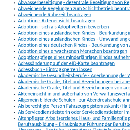
Abwasserbeseitigung - dezentrale Beseitigung von R
Abweichende Regelungen zum Schichtbetrieb beantr
Abweichende Ruhezeit beantragen
Adoption - Akteneinsicht beantragen
Adoption - sich als Adoptiveltern bewerben
Adoption eines ausländischen Kindes - Beurkundung 
Adoption eines ausländischen Kindes - Umwandlung e
Adoption eines deutschen Kindes - Beurkundung von
Adoption eines erwachsenen Menschen beantragen
Adoptionspflege eines minderjährigen Kindes aufne
Adressänderung auf der eID-Karte beantragen
Adressbuch - Eintrag sperren lassen
Akademische Gesundheitsberufe - Anerkennung der W
Akademische Grade, Titel und Bezeichnungen bei an
Akademische Grade, Titel und Bezeichnungen von au
Akteneinsicht in und außerhalb von Verwaltungsverf
Allgemein bildende Schulen - zur Abendrealschule a
Als berechtigte Person Fahrzeugregisterauskunft (Hal
Als Servicedienstleisterin oder Servicedienstleister 
Altenpfleger, Arbeitserzieher, Haus- und Familienpfle
Berufsausbildung – Erlaubnis zur Führung der Berufs