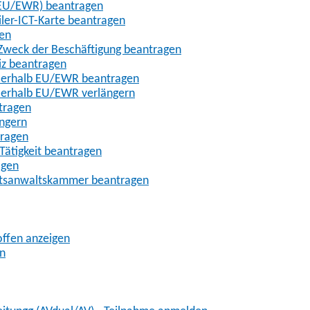
t-EU/EWR) beantragen
iler-ICT-Karte beantragen
gen
m Zweck der Beschäftigung beantragen
iz beantragen
außerhalb EU/EWR beantragen
ußerhalb EU/EWR verlängern
tragen
ängern
tragen
Tätigkeit beantragen
agen
chtsanwaltskammer beantragen
offen anzeigen
en