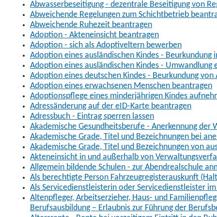
Abwasserbeseitigung - dezentrale Beseitigung von R
Abweichende Regelungen zum Schichtbetrieb beantr
Abweichende Ruhezeit beantragen
Adoption - Akteneinsicht beantragen
Adoption - sich als Adoptiveltern bewerben
Adoption eines ausländischen Kindes - Beurkundung 
Adoption eines ausländischen Kindes - Umwandlung e
Adoption eines deutschen Kindes - Beurkundung von
Adoption eines erwachsenen Menschen beantragen
Adoptionspflege eines minderjährigen Kindes aufne
Adressänderung auf der eID-Karte beantragen
Adressbuch - Eintrag sperren lassen
Akademische Gesundheitsberufe - Anerkennung der W
Akademische Grade, Titel und Bezeichnungen bei an
Akademische Grade, Titel und Bezeichnungen von au
Akteneinsicht in und außerhalb von Verwaltungsverf
Allgemein bildende Schulen - zur Abendrealschule a
Als berechtigte Person Fahrzeugregisterauskunft (Hal
Als Servicedienstleisterin oder Servicedienstleister 
Altenpfleger, Arbeitserzieher, Haus- und Familienpfle
Berufsausbildung – Erlaubnis zur Führung der Berufs