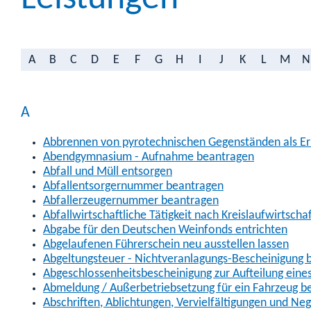
A
B
C
D
E
F
G
H
I
J
K
L
M
N
A
Abbrennen von pyrotechnischen Gegenständen als Erl
Abendgymnasium - Aufnahme beantragen
Abfall und Müll entsorgen
Abfallentsorgernummer beantragen
Abfallerzeugernummer beantragen
Abfallwirtschaftliche Tätigkeit nach Kreislaufwirtscha
Abgabe für den Deutschen Weinfonds entrichten
Abgelaufenen Führerschein neu ausstellen lassen
Abgeltungsteuer - Nichtveranlagungs-Bescheinigung 
Abgeschlossenheitsbescheinigung zur Aufteilung ein
Abmeldung / Außerbetriebsetzung für ein Fahrzeug b
Abschriften, Ablichtungen, Vervielfältigungen und Ne