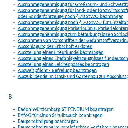
Ausnahmegenehmigung für Großraum- und Schwertran
Ausnahmegenehmigung für land- oder forstwirtschaftl
oder Sonderfahrzeuge nach § 70 StVZO beantragen
Ausnahmegenehmigung nach § 70 StVZO für Einzelfa
Ausnahmegenehmigung Parkerlaubnis, Parkerleichter
Ausnahmegenehmigung zum betäubungslosen Schlach
Ausnahmen von Vorschriften der Gefahrstoffverordn
Ausschlagung der Erbschaft erklären
Ausstellung einer Eheurkunde beantragen
Ausstellung eines Ehefähigkeitszeugnisses für deutsc
Ausstellung eines Leichenpasses beantragen
Ausweispflicht - Befreiung beantragen
Auszubildende im Obst- und Gartenbau zur Abschlus
B
Baden-Württemberg-STIPENDIUM beantragen
BAföG für einen Schulbesuch beantragen
Baugenehmigung beantragen
Baugenehmigung im vereinfachten Verfahren beantr