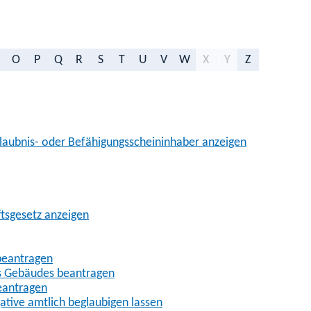
O
P
Q
R
S
T
U
V
W
X
Y
Z
aubnis- oder Befähigungsscheininhaber anzeigen
ftsgesetz anzeigen
beantragen
es Gebäudes beantragen
eantragen
gative amtlich beglaubigen lassen