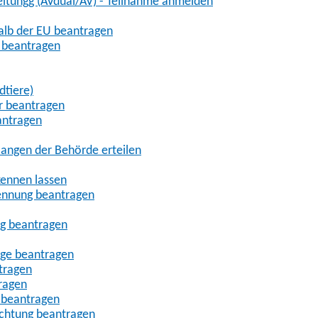
eitungg (AVdual/AV) - Teilnahme anmelden
halb der EU beantragen
g beantragen
dtiere)
r beantragen
antragen
angen der Behörde erteilen
kennen lassen
ennung beantragen
ng beantragen
age beantragen
tragen
ragen
 beantragen
uchtung beantragen