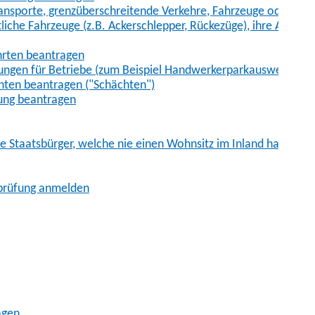
sporte, grenzüberschreitende Verkehre, Fahrzeuge oder Fah
iche Fahrzeuge (z.B. Ackerschlepper, Rückezüge), ihre Anhänge
hrten beantragen
ungen für Betriebe (zum Beispiel Handwerkerparkausweis)
ten beantragen ("Schächten")
ung beantragen
he Staatsbürger, welche nie einen Wohnsitz im Inland hatten
sprüfung anmelden
agen