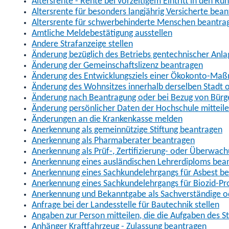
Altersrente - Rente bei vorzeitigem Eintritt in den R
Altersrente für besonders langjährig Versicherte bea
Altersrente für schwerbehinderte Menschen beantra
Amtliche Meldebestätigung ausstellen
Andere Strafanzeige stellen
Änderung bezüglich des Betriebs gentechnischer Anla
Änderung der Gemeinschaftslizenz beantragen
Änderung des Entwicklungsziels einer Ökokonto-Ma
Änderung des Wohnsitzes innerhalb derselben Stadt
Änderung nach Beantragung oder bei Bezug von Bürge
Änderung persönlicher Daten der Hochschule mitteil
Änderungen an die Krankenkasse melden
Anerkennung als gemeinnützige Stiftung beantragen
Anerkennung als Pharmaberater beantragen
Anerkennung als Prüf-, Zertifizierung- oder Überwac
Anerkennung eines ausländischen Lehrerdiploms bea
Anerkennung eines Sachkundelehrgangs für Asbest b
Anerkennung eines Sachkundelehrgangs für Biozid-P
Anerkennung und Bekanntgabe als Sachverständige o
Anfrage bei der Landesstelle für Bautechnik stellen
Angaben zur Person mitteilen, die die Aufgaben des
Anhänger Kraftfahrzeug - Zulassung beantragen