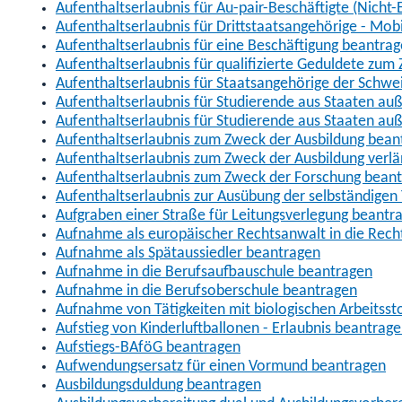
Aufenthaltserlaubnis für Au-pair-Beschäftigte (Nich
Aufenthaltserlaubnis für Drittstaatsangehörige - Mob
Aufenthaltserlaubnis für eine Beschäftigung beantra
Aufenthaltserlaubnis für qualifizierte Geduldete zu
Aufenthaltserlaubnis für Staatsangehörige der Schwe
Aufenthaltserlaubnis für Studierende aus Staaten 
Aufenthaltserlaubnis für Studierende aus Staaten a
Aufenthaltserlaubnis zum Zweck der Ausbildung bean
Aufenthaltserlaubnis zum Zweck der Ausbildung verl
Aufenthaltserlaubnis zum Zweck der Forschung bean
Aufenthaltserlaubnis zur Ausübung der selbständigen 
Aufgraben einer Straße für Leitungsverlegung beantr
Aufnahme als europäischer Rechtsanwalt in die Re
Aufnahme als Spätaussiedler beantragen
Aufnahme in die Berufsaufbauschule beantragen
Aufnahme in die Berufsoberschule beantragen
Aufnahme von Tätigkeiten mit biologischen Arbeitsst
Aufstieg von Kinderluftballonen - Erlaubnis beantrag
Aufstiegs-BAföG beantragen
Aufwendungsersatz für einen Vormund beantragen
Ausbildungsduldung beantragen