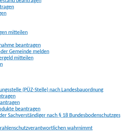
uhestand beantragen
ntragen
gen
gen mitteilen
ßnahme beantragen
 oder Gemeinde melden
rgeld mitteilen
en
hungsstelle (PÜZ-Stelle) nach Landesbauordnung
ntragen
eantragen
rodukte beantragen
der Sachverständiger nach § 18 Bundesbodenschutzgesetz
 Strahlenschutzverantwortlichen wahrnimmt