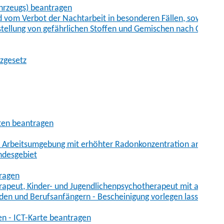
hrzeugs) beantragen
vom Verbot der Nachtarbeit in besonderen Fällen, sowie der
tstellung von gefährlichen Stoffen und Gemischen nach Chem
tzgesetz
aten beantragen
er Arbeitsumgebung mit erhöhter Radonkonzentration anmelde
ndesgebiet
tragen
erapeut, Kinder- und Jugendlichenpsychotherapeut mit auslän
den und Berufsanfängern - Bescheinigung vorlegen lassen
en - ICT-Karte beantragen