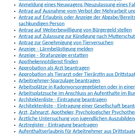
Anmeldung eines Neuwagens (Neuzulassung eines Fa
Antrag auf Ausnahme vom Verbot der Mehrarbeit und 
Antrag auf Erlaubnis oder Anzeige der Abgabe/Berei
sachkundigen Person
Antrag auf Weiterbewilligung von Bürgergeld stellen
Antrag auf Zulassung zur Kündigung nach Mutterschu
Antrag zur Genehmigung von Tierversuchen
Anzeige - Lärmbelästigung melden
Anzeige - Strafanzeige erstatten
Apothekennotdienst finden
Approbation als Arzt beantragen
Approbation als Tierarzt oder Tierärztin aus Drittsta
Arbeitnehmer-Sparzulage beantragen
Arbeitsplätze in Radonvorsorgegebieten oder in ein
Arbeitsplatzsuche im Anschluss an Aufenthalte im Bu
Architektenliste - Eintragung beantragen
Architektenliste - Eintragung einer Gesellschaft bean
Arzt, Zahnarzt, Apotheker, Psychologischer Psychoth
Ärztliche Untersuchung von jugendlichen Auszubilden
Arztregister - Eintragung beantragen
Aufenthaltserlaubnis für Arbeitnehmer aus Drittstaat