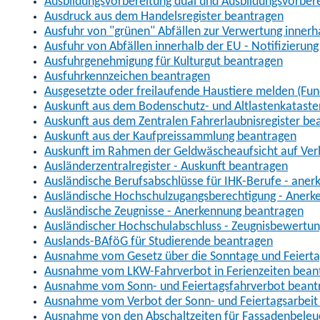
Ausbildungsvorbereitung dual und Ausbildungsvorber
Ausdruck aus dem Handelsregister beantragen
Ausfuhr von "grünen" Abfällen zur Verwertung inner
Ausfuhr von Abfällen innerhalb der EU - Notifizierun
Ausfuhrgenehmigung für Kulturgut beantragen
Ausfuhrkennzeichen beantragen
Ausgesetzte oder freilaufende Haustiere melden (Fun
Auskunft aus dem Bodenschutz- und Altlastenkataste
Auskunft aus dem Zentralen Fahrerlaubnisregister be
Auskunft aus der Kaufpreissammlung beantragen
Auskunft im Rahmen der Geldwäscheaufsicht auf Verl
Ausländerzentralregister - Auskunft beantragen
Ausländische Berufsabschlüsse für IHK-Berufe - aner
Ausländische Hochschulzugangsberechtigung - Anerk
Ausländische Zeugnisse - Anerkennung beantragen
Ausländischer Hochschulabschluss - Zeugnisbewertu
Auslands-BAföG für Studierende beantragen
Ausnahme vom Gesetz über die Sonntage und Feiert
Ausnahme vom LKW-Fahrverbot in Ferienzeiten bean
Ausnahme vom Sonn- und Feiertagsfahrverbot beant
Ausnahme vom Verbot der Sonn- und Feiertagsarbeit
Ausnahme von den Abschaltzeiten für Fassadenbele