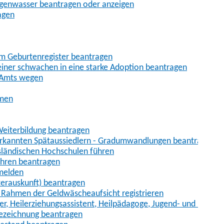
egenwasser beantragen oder anzeigen
agen
im Geburtenregister beantragen
iner schwachen in eine starke Adoption beantragen
 Amts wegen
hmen
eiterbildung beantragen
erkannten Spätaussiedlern - Gradumwandlungen beantragen
sländischen Hochschulen führen
ahren beantragen
nmelden
terauskunft) beantragen
im Rahmen der Geldwäscheaufsicht registrieren
ger, Heilerziehungsassistent, Heilpädagoge, Jugend- und Heimer
bezeichnung beantragen