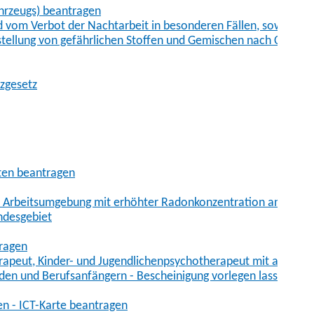
hrzeugs) beantragen
vom Verbot der Nachtarbeit in besonderen Fällen, sowie der
tstellung von gefährlichen Stoffen und Gemischen nach Chem
tzgesetz
aten beantragen
er Arbeitsumgebung mit erhöhter Radonkonzentration anmelde
ndesgebiet
tragen
erapeut, Kinder- und Jugendlichenpsychotherapeut mit auslän
den und Berufsanfängern - Bescheinigung vorlegen lassen
en - ICT-Karte beantragen