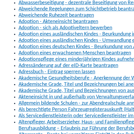
Abwasserbeseitigung - dezentrale Beseitigung von R
Abweichende Regelungen zum Schichtbetrieb beantr
Abweichende Ruhezeit beantragen
Adoption - Akteneinsicht beantragen
Adoption - sich als Adoptiveltern bewerben
Adoption eines ausländischen Kindes - Beurkundung 
Adoption eines ausländischen Kindes - Umwandlung e
Adoption eines deutschen Kindes - Beurkundung von
Adoption eines erwachsenen Menschen beantragen
Adoptionspflege eines minderjährigen Kindes aufne
Adressänderung auf der eID-Karte beantragen
Adressbuch - Eintrag sperren lassen
Akademische Gesundheitsberufe - Anerkennung der W
Akademische Grade, Titel und Bezeichnungen bei an
Akademische Grade, Titel und Bezeichnungen von au
Akteneinsicht in und außerhalb von Verwaltungsverf
Allgemein bildende Schulen - zur Abendrealschule a
Als berechtigte Person Fahrzeugregisterauskunft (Hal
Als Servicedienstleisterin oder Servicedienstleister 
Altenpfleger, Arbeitserzieher, Haus- und Familienpfle
Berufsausbildung – Erlaubnis zur Führung der Berufs