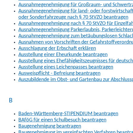
Ausnahmegenehmigung für Großraum- und Schwertran
Ausnahmegenehmigung für land- oder forstwirtschaftl
oder Sonderfahrzeuge nach § 70 StVZO beantragen
Ausnahmegenehmigung nach § 70 StVZO für Einzelfa
Ausnahmegenehmigung Parkerlaubnis, Parkerleichter
Ausnahmegenehmigung zum betäubungslosen Schlach
Ausnahmen von Vorschriften der Gefahrstoffverordn
Ausschlagung der Erbschaft erklären
Ausstellung einer Eheurkunde beantragen
Ausstellung eines Ehefähigkeitszeugnisses für deutsc
Ausstellung eines Leichenpasses beantragen
Ausweispflicht - Befreiung beantragen
Auszubildende im Obst- und Gartenbau zur Abschlus
B
Baden-Württemberg-STIPENDIUM beantragen
BAföG für einen Schulbesuch beantragen
Baugenehmigung beantragen
Baugenehmigung im vereinfachten Verfahren beantr