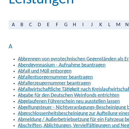
A
B
C
D
E
F
G
H
I
J
K
L
M
N
A
Abbrennen von pyrotechnischen Gegenständen als Erl
Abendgymnasium - Aufnahme beantragen
Abfall und Müll entsorgen
Abfallentsorgernummer beantragen
Abfallerzeugernummer beantragen
Abfallwirtschaftliche Tätigkeit nach Kreislaufwirtscha
Abgabe für den Deutschen Weinfonds entrichten
Abgelaufenen Führerschein neu ausstellen lassen
Abgeltungsteuer - Nichtveranlagungs-Bescheinigung 
Abgeschlossenheitsbescheinigung zur Aufteilung ein
Abmeldung / Außerbetriebsetzung für ein Fahrzeug b
Abschriften, Ablichtungen, Vervielfältigungen und Ne