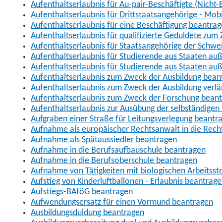
Aufenthaltserlaubnis für Au-pair-Beschäftigte (Nich
Aufenthaltserlaubnis für Drittstaatsangehörige - Mob
Aufenthaltserlaubnis für eine Beschäftigung beantra
Aufenthaltserlaubnis für qualifizierte Geduldete zu
Aufenthaltserlaubnis für Staatsangehörige der Schwe
Aufenthaltserlaubnis für Studierende aus Staaten 
Aufenthaltserlaubnis für Studierende aus Staaten a
Aufenthaltserlaubnis zum Zweck der Ausbildung bean
Aufenthaltserlaubnis zum Zweck der Ausbildung verl
Aufenthaltserlaubnis zum Zweck der Forschung bean
Aufenthaltserlaubnis zur Ausübung der selbständigen 
Aufgraben einer Straße für Leitungsverlegung beantr
Aufnahme als europäischer Rechtsanwalt in die Re
Aufnahme als Spätaussiedler beantragen
Aufnahme in die Berufsaufbauschule beantragen
Aufnahme in die Berufsoberschule beantragen
Aufnahme von Tätigkeiten mit biologischen Arbeitsst
Aufstieg von Kinderluftballonen - Erlaubnis beantrag
Aufstiegs-BAföG beantragen
Aufwendungsersatz für einen Vormund beantragen
Ausbildungsduldung beantragen