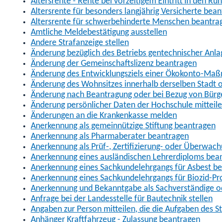
Altersrente - Rente bei vorzeitigem Eintritt in den R
Altersrente für besonders langjährig Versicherte bea
Altersrente für schwerbehinderte Menschen beantra
Amtliche Meldebestätigung ausstellen
Andere Strafanzeige stellen
Änderung bezüglich des Betriebs gentechnischer Anla
Änderung der Gemeinschaftslizenz beantragen
Änderung des Entwicklungsziels einer Ökokonto-Ma
Änderung des Wohnsitzes innerhalb derselben Stadt
Änderung nach Beantragung oder bei Bezug von Bürge
Änderung persönlicher Daten der Hochschule mitteil
Änderungen an die Krankenkasse melden
Anerkennung als gemeinnützige Stiftung beantragen
Anerkennung als Pharmaberater beantragen
Anerkennung als Prüf-, Zertifizierung- oder Überwac
Anerkennung eines ausländischen Lehrerdiploms bea
Anerkennung eines Sachkundelehrgangs für Asbest b
Anerkennung eines Sachkundelehrgangs für Biozid-P
Anerkennung und Bekanntgabe als Sachverständige o
Anfrage bei der Landesstelle für Bautechnik stellen
Angaben zur Person mitteilen, die die Aufgaben des
Anhänger Kraftfahrzeug - Zulassung beantragen