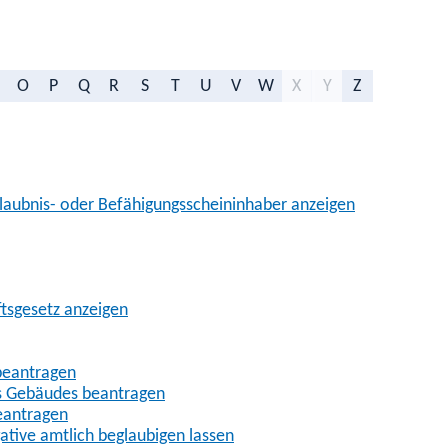
O
P
Q
R
S
T
U
V
W
X
Y
Z
aubnis- oder Befähigungsscheininhaber anzeigen
ftsgesetz anzeigen
beantragen
es Gebäudes beantragen
eantragen
gative amtlich beglaubigen lassen