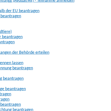
eitungg (AVdual/AV) - Teilnahme anmelden
halb der EU beantragen
g beantragen
dtiere)
r beantragen
antragen
angen der Behörde erteilen
kennen lassen
ennung beantragen
ng beantragen
age beantragen
tragen
ragen
 beantragen
uchtung beantragen