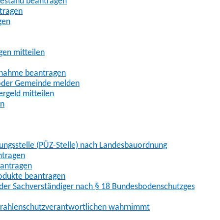
uhestand beantragen
ntragen
gen
gen mitteilen
ßnahme beantragen
 oder Gemeinde melden
rgeld mitteilen
en
hungsstelle (PÜZ-Stelle) nach Landesbauordnung
ntragen
eantragen
rodukte beantragen
der Sachverständiger nach § 18 Bundesbodenschutzgesetz
 Strahlenschutzverantwortlichen wahrnimmt