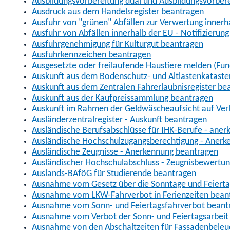
Ausbildungsvorbereitung dual und Ausbildungsvorber
Ausdruck aus dem Handelsregister beantragen
Ausfuhr von "grünen" Abfällen zur Verwertung inner
Ausfuhr von Abfällen innerhalb der EU - Notifizierun
Ausfuhrgenehmigung für Kulturgut beantragen
Ausfuhrkennzeichen beantragen
Ausgesetzte oder freilaufende Haustiere melden (Fun
Auskunft aus dem Bodenschutz- und Altlastenkataste
Auskunft aus dem Zentralen Fahrerlaubnisregister be
Auskunft aus der Kaufpreissammlung beantragen
Auskunft im Rahmen der Geldwäscheaufsicht auf Verl
Ausländerzentralregister - Auskunft beantragen
Ausländische Berufsabschlüsse für IHK-Berufe - aner
Ausländische Hochschulzugangsberechtigung - Anerk
Ausländische Zeugnisse - Anerkennung beantragen
Ausländischer Hochschulabschluss - Zeugnisbewertu
Auslands-BAföG für Studierende beantragen
Ausnahme vom Gesetz über die Sonntage und Feiert
Ausnahme vom LKW-Fahrverbot in Ferienzeiten bean
Ausnahme vom Sonn- und Feiertagsfahrverbot beant
Ausnahme vom Verbot der Sonn- und Feiertagsarbeit
Ausnahme von den Abschaltzeiten für Fassadenbele