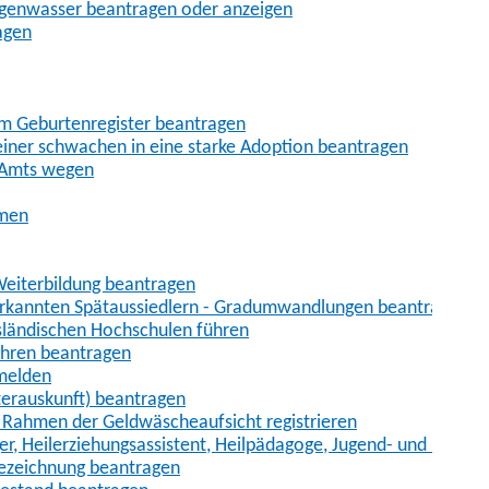
egenwasser beantragen oder anzeigen
agen
im Geburtenregister beantragen
iner schwachen in eine starke Adoption beantragen
 Amts wegen
hmen
eiterbildung beantragen
erkannten Spätaussiedlern - Gradumwandlungen beantragen
sländischen Hochschulen führen
ahren beantragen
nmelden
terauskunft) beantragen
im Rahmen der Geldwäscheaufsicht registrieren
ger, Heilerziehungsassistent, Heilpädagoge, Jugend- und Heimer
bezeichnung beantragen