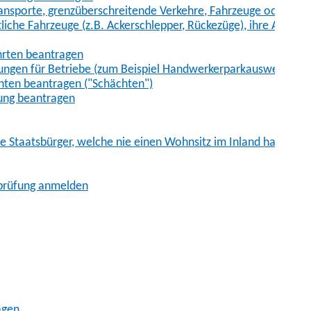
sporte, grenzüberschreitende Verkehre, Fahrzeuge oder Fah
iche Fahrzeuge (z.B. Ackerschlepper, Rückezüge), ihre Anhänge
hrten beantragen
ungen für Betriebe (zum Beispiel Handwerkerparkausweis)
ten beantragen ("Schächten")
ung beantragen
he Staatsbürger, welche nie einen Wohnsitz im Inland hatten
sprüfung anmelden
agen