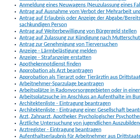
Anmeldung eines Neuwagens (Neuzulassung eines Fa
Antrag auf Ausnahme vom Verbot der Mehrarbeit und 
Antrag auf Erlaubnis oder Anzeige der Abgabe/Berei
sachkundigen Person
Antrag auf Weiterbewilligung von Bürgergeld stellen
Antrag auf Zulassung zur Kündigung nach Mutterschu
Antrag zur Genehmigung von Tierversuchen
Anzeige - Lärmbelästigung melden
Anzeige - Strafanzeige erstatten
Apothekennotdienst finden
Approbation als Arzt beantragen
Approbation als Tierarzt oder Tierärztin aus Drittsta
Arbeitnehmer-Sparzulage beantragen
Arbeitsplätze in Radonvorsorgegebieten oder in ein
Arbeitsplatzsuche im Anschluss an Aufenthalte im Bu
Architektenliste - Eintragung beantragen
Architektenliste - Eintragung einer Gesellschaft bean
Arzt, Zahnarzt, Apotheker, Psychologischer Psychoth
Ärztliche Untersuchung von jugendlichen Auszubilden
Arztregister - Eintragung beantragen
Aufenthaltserlaubnis für Arbeitnehmer aus Drittstaat