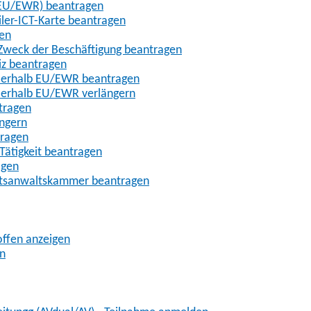
t-EU/EWR) beantragen
iler-ICT-Karte beantragen
gen
m Zweck der Beschäftigung beantragen
iz beantragen
außerhalb EU/EWR beantragen
ußerhalb EU/EWR verlängern
tragen
ängern
tragen
Tätigkeit beantragen
agen
chtsanwaltskammer beantragen
offen anzeigen
en